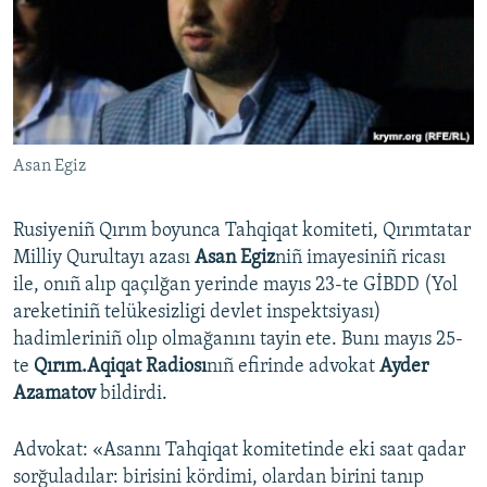
Русский
Українською
QOŞULIÑIZ!
Asan Egiz
Rusiyeniñ Qırım boyunca Tahqiqat komiteti, Qırımtatar
RFE/RS bütün saytları
Milliy Qurultayı azası
Asan Egiz
niñ imayesiniñ ricası
ile, onıñ alıp qaçılğan yerinde mayıs 23-te GİBDD (Yol
areketiniñ telükesizligi devlet inspektsiyası)
hadimleriniñ olıp olmağanını tayin ete. Bunı mayıs 25-
te
Qırım.Aqiqat Radiosı
nıñ efirinde advokat
Ayder
Azamatov
bildirdi.
Advokat: «Asannı Tahqiqat komitetinde eki saat qadar
sorğuladılar: birisini kördimi, olardan birini tanıp