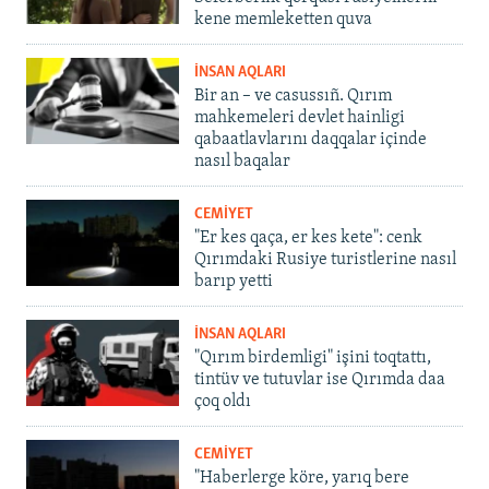
kene memleketten quva
İNSAN AQLARI
Bir an – ve casussıñ. Qırım
mahkemeleri devlet hainligi
qabaatlavlarını daqqalar içinde
nasıl baqalar
CEMİYET
"Er kes qaça, er kes kete": cenk
Qırımdaki Rusiye turistlerine nasıl
barıp yetti
İNSAN AQLARI
"Qırım birdemligi" işini toqtattı,
tintüv ve tutuvlar ise Qırımda daa
çoq oldı
CEMİYET
"Haberlerge köre, yarıq bere