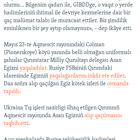
olurmı… Bilgenim qadarı ile, GİBDDge, o vaqıt o yerde
hadimleriniñ ihtimal ile devriye kezmelerine dair bir
qaç malümat talabı ile muracaat ettiler. Biz şimdilik
eminliknen bir şey aytıp olamaymız», – dep ikâye etti.
Mayıs 23-te Aqmescit rayonındaki Colman
(Pionerskoye) köyü yanında belli olmağan uniformalı
şahıslar Qırımtatar Milliy Qurultayı delegatı Asan
Egizni
yaqaladılar
. Rusiye FSBsiniñ Qırımdaki
idaresinde Egizniñ
yaqalağanlarını inkâr ete ediler
.
Daa soñra alıp qaçılğan Egiz kötek izleri ile
ormanda
tapıldı
.
Ukraina Tış işleri nazirligi ilhaq etilgen Qırımnıñ
Aqmescit rayonında Asan Egizniñ
alıp qaçılmasını
taqbih etti
.
Açıq menbalarda Rusiye telükesizlik hadimleri