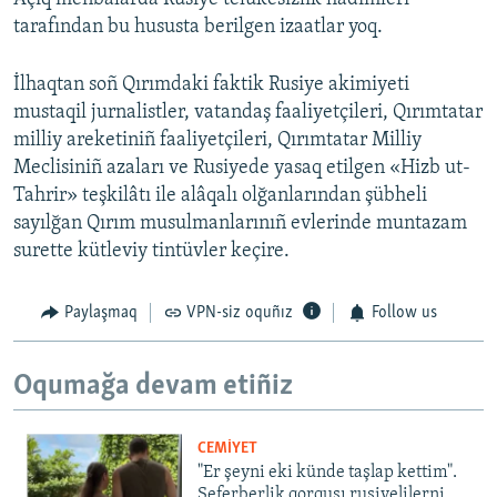
tarafından bu hususta berilgen izaatlar yoq.
İlhaqtan soñ Qırımdaki faktik Rusiye akimiyeti
mustaqil jurnalistler, vatandaş faaliyetçileri, Qırımtatar
milliy areketiniñ faaliyetçileri, Qırımtatar Milliy
Meclisiniñ azaları ve Rusiyede yasaq etilgen «Hizb ut-
Tahrir» teşkilâtı ile alâqalı olğanlarından şübheli
sayılğan Qırım musulmanlarınıñ evlerinde muntazam
surette kütleviy tintüvler keçire.
Paylaşmaq
VPN-siz oquñız
Follow us
Oqumağa devam etiñiz
CEMİYET
"Er şeyni eki künde taşlap kettim".
Seferberlik qorqusı rusiyelilerni