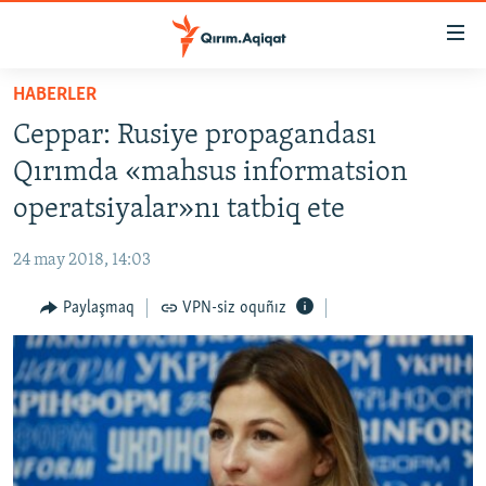
Link
açıqlığı
Esas
HABERLER
mündericege
HABERLER
Ceppar: Rusiye propagandası
qaytmaq
SİYASET
Baş
Qırımda «mahsus informatsion
İQTİSADİYAT
navigatsiyağa
operatsiyalar»nı tatbiq ete
qaytmaq
CEMİYET
Qıdıruvğa
24 may 2018, 14:03
MEDENİYET
qaytmaq
Paylaşmaq
VPN-siz oquñız
İNSAN AQLARI
VİDEO
SÜRET
BLOGLAR
FİKİR