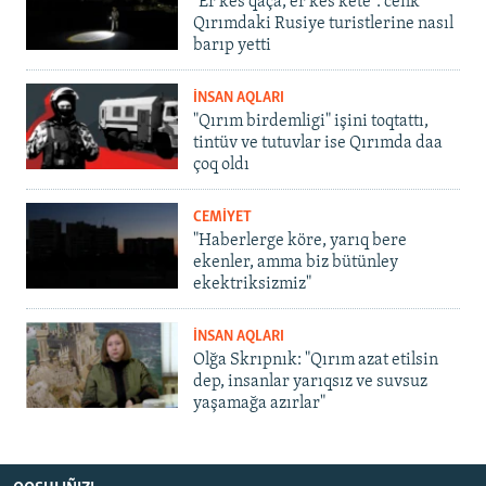
"Er kes qaça, er kes kete": cenk
Qırımdaki Rusiye turistlerine nasıl
barıp yetti
İNSAN AQLARI
"Qırım birdemligi" işini toqtattı,
tintüv ve tutuvlar ise Qırımda daa
çoq oldı
CEMİYET
"Haberlerge köre, yarıq bere
ekenler, amma biz bütünley
ekektriksizmiz"
İNSAN AQLARI
Olğa Skrıpnık: "Qırım azat etilsin
dep, insanlar yarıqsız ve suvsuz
yaşamağa azırlar"