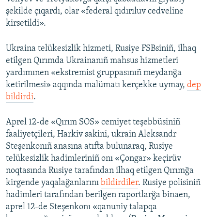
şekilde çıqardı, olar «federal qıdırıluv cedveline
kirsetildi».
Ukraina telükesizlik hizmeti, Rusiye FSBsiniñ, ilhaq
etilgen Qırımda Ukrainanıñ mahsus hizmetleri
yardımınen «ekstremist gruppasınıñ meydanğa
ketirilmesi» aqqında malümatı kerçekke uymay,
dep
bildirdi
.
Aprel 12-de «Qırım SOS» cemiyet teşebbüsiniñ
faaliyetçileri, Harkiv sakini, ukrain Aleksandr
Steşenkonıñ anasına atıfta bulunaraq, Rusiye
telükesizlik hadimleriniñ onı «Çongar» keçirüv
noqtasında Rusiye tarafından ilhaq etilgen Qırımğa
kirgende yaqalağanlarını
bildirdiler
. Rusiye polisiniñ
hadimleri tarafından berilgen raportlarğa binaen,
aprel 12-de Steşenkonı «qanuniy talapqa