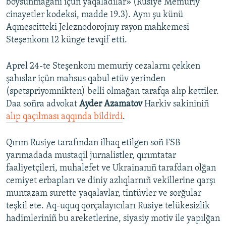
boysunmağanı içün yaqaladılar» (Rusiye Memuriy
cinayetler kodeksi, madde 19.3). Aynı şu künü
Aqmescitteki Jeleznodorojnıy rayon mahkemesi
Steşenkonı 12 künge tevqif etti.
Aprel 24-te Steşenkonı memuriy cezalarnı çekken
şahıslar içün mahsus qabul etüv yerinden
(spetspriyomnikten) belli olmağan tarafqa alıp kettiler.
Daa soñra advokat
Ayder Azamatov
Harkiv sakininiñ
alıp qaçılması aqqında bildirdi
.
Qırım Rusiye tarafından ilhaq etilgen soñ FSB
yarımadada mustaqil jurnalistler, qırımtatar
faaliyetçileri, muhalefet ve Ukrainanıñ tarafdarı olğan
cemiyet erbapları ve diniy azlıqlarnıñ vekillerine qarşı
muntazam surette yaqalavlar, tintüvler ve sorğular
teşkil ete. Aq-uquq qorçalayıcıları Rusiye telükesizlik
hadimleriniñ bu areketlerine, siyasiy motiv ile yapılğan