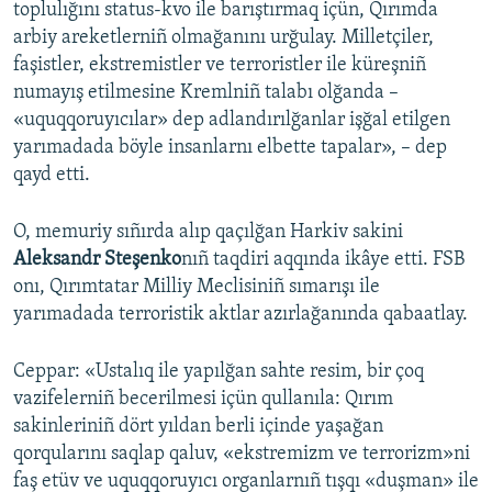
toplulığını status-kvo ile barıştırmaq içün, Qırımda
arbiy areketlerniñ olmağanını urğulay. Milletçiler,
faşistler, ekstremistler ve terroristler ile küreşniñ
numayış etilmesine Kremlniñ talabı olğanda –
«uquqqoruyıcılar» dep adlandırılğanlar işğal etilgen
yarımadada böyle insanlarnı elbette tapalar», – dep
qayd etti.
O, memuriy sıñırda alıp qaçılğan Harkiv sakini
Aleksandr Steşenko
nıñ taqdiri aqqında ikâye etti. FSB
onı, Qırımtatar Milliy Meclisiniñ sımarışı ile
yarımadada terroristik aktlar azırlağanında qabaatlay.
Ceppar: «Ustalıq ile yapılğan sahte resim, bir çoq
vazifelerniñ becerilmesi içün qullanıla: Qırım
sakinleriniñ dört yıldan berli içinde yaşağan
qorqularını saqlap qaluv, «ekstremizm ve terrorizm»ni
faş etüv ve uquqqoruyıcı organlarnıñ tışqı «duşman» ile