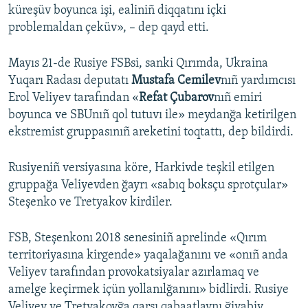
küreşüv boyunca işi, ealiniñ diqqatını içki
problemaldan çeküv», – dep qayd etti.
Mayıs 21-de Rusiye FSBsi, sanki Qırımda, Ukraina
Yuqarı Radası deputatı
Mustafa Cemilev
nıñ yardımcısı
Erol Veliyev tarafından «
Refat Çubarov
nıñ emiri
boyunca ve SBUnıñ qol tutuvı ile» meydanğa ketirilgen
ekstremist gruppasınıñ areketini toqtattı, dep bildirdi.
Rusiyeniñ versiyasına köre, Harkivde teşkil etilgen
gruppağa Veliyevden ğayrı «sabıq boksçu sprotçular»
Steşenko ve Tretyakov kirdiler.
FSB, Steşenkonı 2018 senesiniñ aprelinde «Qırım
territoriyasına kirgende» yaqalağanını ve «onıñ anda
Veliyev tarafından provokatsiyalar azırlamaq ve
amelge keçirmek içün yollanılğanını» bidlirdi. Rusiye
Veliyev ve Tretyakovğa qarşı qabaatlavnı ğiyabiy