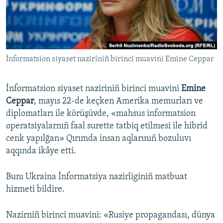
Русский
Українською
İnformatsion siyaset naziriniñ birinci muavini Emine Ceppar
QOŞULIÑIZ!
İnformatsion siyaset naziriniñ birinci muavini
Emine
Ceppar
, mayıs 22-de keçken Amerika memurları ve
RFE/RS bütün saytları
diplomatları ile körüşüvde, «mahsus informatsion
operatsiyalarnıñ faal surette tatbiq etilmesi ile hibrid
cenk yapılğan» Qırımda insan aqlarınıñ bozuluvı
aqqında ikâye etti.
Bunı Ukraina İnformatsiya nazirliginiñ matbuat
hizmeti bildire.
Nazirniñ birinci muavini: «Rusiye propagandası, dünya