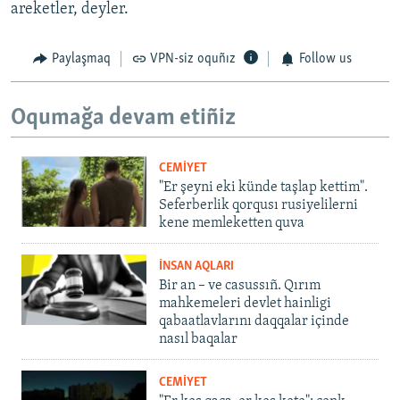
areketler, deyler.
Paylaşmaq
VPN-siz oquñız
Follow us
Oqumağa devam etiñiz
CEMİYET
"Er şeyni eki künde taşlap kettim".
Seferberlik qorqusı rusiyelilerni
kene memleketten quva
İNSAN AQLARI
Bir an – ve casussıñ. Qırım
mahkemeleri devlet hainligi
qabaatlavlarını daqqalar içinde
nasıl baqalar
CEMİYET