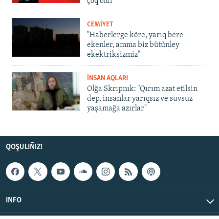
çoq oldı
CEMİYET
"Haberlerge köre, yarıq bere
ekenler, amma biz bütünley
ekektriksizmiz"
İNSAN AQLARI
Olğa Skrıpnık: "Qırım azat etilsin
dep, insanlar yarıqsız ve suvsuz
yaşamağa azırlar"
QOŞULIÑIZ!
INFO