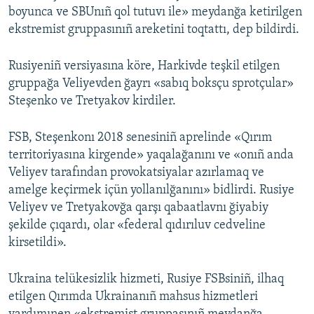
boyunca ve SBUnıñ qol tutuvı ile» meydanğa ketirilgen
ekstremist gruppasınıñ areketini toqtattı, dep bildirdi.
Rusiyeniñ versiyasına köre, Harkivde teşkil etilgen
gruppağa Veliyevden ğayrı «sabıq boksçu sprotçular»
Steşenko ve Tretyakov kirdiler.
FSB, Steşenkonı 2018 senesiniñ aprelinde «Qırım
territoriyasına kirgende» yaqalağanını ve «onıñ anda
Veliyev tarafından provokatsiyalar azırlamaq ve
amelge keçirmek içün yollanılğanını» bidlirdi. Rusiye
Veliyev ve Tretyakovğa qarşı qabaatlavnı ğiyabiy
şekilde çıqardı, olar «federal qıdırıluv cedveline
kirsetildi».
Ukraina telükesizlik hizmeti, Rusiye FSBsiniñ, ilhaq
etilgen Qırımda Ukrainanıñ mahsus hizmetleri