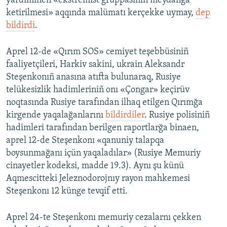
yardımınen «ekstremist gruppasınıñ meydanğa
ketirilmesi» aqqında malümatı kerçekke uymay,
dep
bildirdi
.
Aprel 12-de «Qırım SOS» cemiyet teşebbüsiniñ
faaliyetçileri, Harkiv sakini, ukrain Aleksandr
Steşenkonıñ anasına atıfta bulunaraq, Rusiye
telükesizlik hadimleriniñ onı «Çongar» keçirüv
noqtasında Rusiye tarafından ilhaq etilgen Qırımğa
kirgende yaqalağanlarını
bildirdiler
. Rusiye polisiniñ
hadimleri tarafından berilgen raportlarğa binaen,
aprel 12-de Steşenkonı «qanuniy talapqa
boysunmağanı içün yaqaladılar» (Rusiye Memuriy
cinayetler kodeksi, madde 19.3). Aynı şu künü
Aqmescitteki Jeleznodorojnıy rayon mahkemesi
Steşenkonı 12 künge tevqif etti.
Aprel 24-te Steşenkonı memuriy cezalarnı çekken