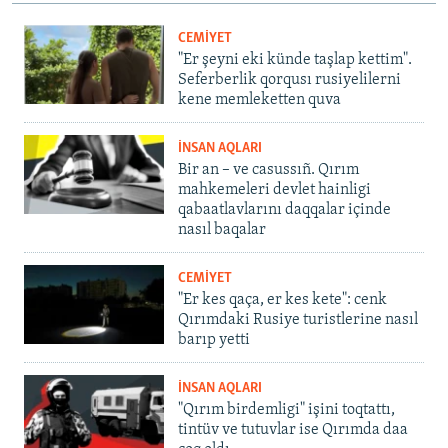
CEMİYET
"Er şeyni eki künde taşlap kettim".
Seferberlik qorqusı rusiyelilerni
kene memleketten quva
İNSAN AQLARI
Bir an – ve casussıñ. Qırım
mahkemeleri devlet hainligi
qabaatlavlarını daqqalar içinde
nasıl baqalar
CEMİYET
"Er kes qaça, er kes kete": cenk
Qırımdaki Rusiye turistlerine nasıl
barıp yetti
İNSAN AQLARI
"Qırım birdemligi" işini toqtattı,
tintüv ve tutuvlar ise Qırımda daa