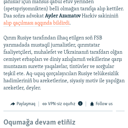
şahıslar içün mahsus qabul etüv yerinden
(spetspriyomnikten) belli olmağan tarafqa alıp kettiler.
Daa soñra advokat
Ayder Azamatov
Harkiv sakininiñ
alıp qaçılması aqqında bildirdi
.
Qırım Rusiye tarafından ilhaq etilgen soñ FSB
yarımadada mustaqil jurnalistler, qırımtatar
faaliyetçileri, muhalefet ve Ukrainanıñ tarafdarı olğan
cemiyet erbapları ve diniy azlıqlarnıñ vekillerine qarşı
muntazam surette yaqalavlar, tintüvler ve sorğular
teşkil ete. Aq-uquq qorçalayıcıları Rusiye telükesizlik
hadimleriniñ bu areketlerine, siyasiy motiv ile yapılğan
areketler, deyler.
Paylaşmaq
VPN-siz oquñız
Follow us
Oqumağa devam etiñiz