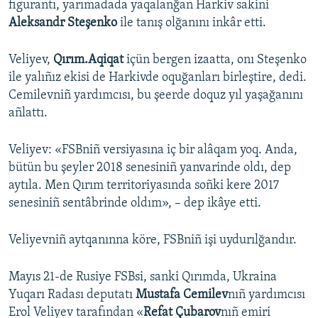
figurantı, yarımadada yaqalanğan Harkiv sakini
Aleksandr Steşenko
ile tanış olğanını inkâr etti.
Русский
Українською
Veliyev,
Qırım.Aqiqat
içün bergen izaatta, onı Steşenko
ile yalıñız ekisi de Harkivde oquğanları birleştire, dedi.
QOŞULIÑIZ!
Cemilevniñ yardımcısı, bu şeerde doquz yıl yaşağanını
añlattı.
Veliyev: «FSBniñ versiyasına iç bir alâqam yoq. Anda,
RFE/RS bütün saytları
bütün bu şeyler 2018 senesiniñ yanvarinde oldı, dep
aytıla. Men Qırım territoriyasında soñki kere 2017
senesiniñ sentâbrinde oldım», – dep ikâye etti.
Veliyevniñ aytqanınna köre, FSBniñ işi uydurılğandır.
Mayıs 21-de Rusiye FSBsi, sanki Qırımda, Ukraina
Yuqarı Radası deputatı
Mustafa Cemilev
nıñ yardımcısı
Erol Veliyev tarafından «
Refat Çubarov
nıñ emiri