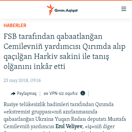
Link
açıqlığı
Esas
HABERLER
mündericege
HABERLER
FSB tarafından qabaatlanğan
qaytmaq
SİYASET
Baş
Cemilevniñ yardımcısı Qırımda alıp
İQTİSADİYAT
navigatsiyağa
qaçılğan Harkiv sakini ile tanış
qaytmaq
CEMİYET
olğanını inkâr etti
Qıdıruvğa
MEDENİYET
qaytmaq
23 may 2018, 09:16
İNSAN AQLARI
Paylaşmaq
VPN-siz oquñız
VİDEO
Rusiye telükesizlik hadimleri tarafından Qırımda
SÜRET
«ekstremist gruppası»nıñ azırlanmasında
BLOGLAR
qabaatlanğan Ukraina Yuqarı Radası deputatı Mustafa
Cemilevniñ yardımcısı
Erol Veliyev
, «iş»niñ diger
FİKİR