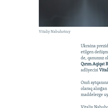
Vitaliy Nabuhotnıy
Ukraina prezi
etilgen deñişm
de, qanunsız ol
Qırım.Aqiqat R
adliyecisi
Vita
Onıñ aytqanına
olaraq alınğan
maddelerge uyğ
Vitaliy Nabuh