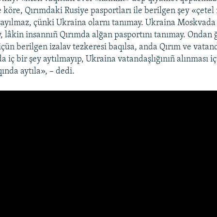
köre, Qırımdaki Rusiye pasportları ile berilgen şey «çete
sayılmaz, çünki Ukraina olarnı tanımay. Ukraina Moskvada
y, lâkin insannıñ Qırımda alğan pasportını tanımay. Ondan ğ
içün berilgen izalav tezkeresi baqılsa, anda Qırım ve vatan
a iç bir şey aytılmayıp, Ukraina vatandaşlığınıñ alınması i
ında aytıla», – dedi.