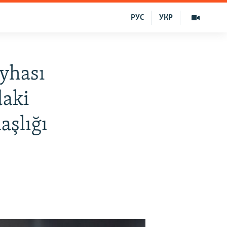
РУС
УКР
eyhası
daki
aşlığı