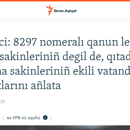
ci: 8297 nomeralı qanun l
sakinleriniñ degil de, qıta
a sakinleriniñ ekili vatand
tlarını añlata
:25
VPN-siz oquñız