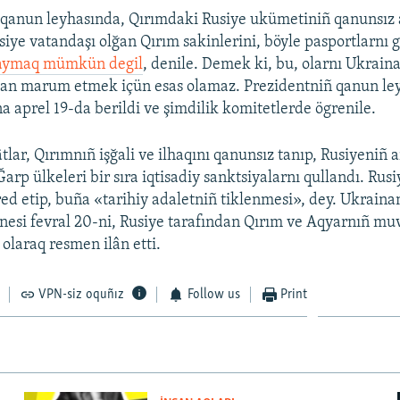
qanun leyhasında, Qırımdaki Rusiye ukümetiniñ qanunsız 
siye vatandaşı olğan Qırım sakinlerini, böyle pasportlarnı g
aymaq mümkün degil
, denile. Demek ki, bu, olarnı Ukrain
dan marum etmek içün esas olamaz. Prezidentniñ qanun le
a aprel 19-da berildi ve şimdilik komitetlerde ögrenile.
tlar, Qırımnıñ işğali ve ilhaqını qanunsız tanıp, Rusiyeniñ a
 Ğarp ülkeleri bir sıra iqtisadiy sanktsiyalarnı qullandı. Ru
 red etip, buña «tarihiy adaletniñ tiklenmesi», dey. Ukraina
nesi fevral 20-ni, Rusiye tarafından Qırım ve Aqyarnıñ muv
olaraq resmen ilân etti.
VPN-siz oquñız
Follow us
Print