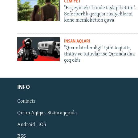
CEMİYET
"Er şeyni eki künde taşlap kettim".
Seferberlik qorqusı rusiyelilerni
kene memleketten quva
İNSAN AQLARI
"Qırım birdemligi" işini toqtattı,
tintüv ve tutuvlar ise Qırımda daa
çoq oldı
Русский
INFO
Українською
Contacts
QOŞULIÑIZ!
Qırım.Aqiqat. Bizim aqqında
Android | iOS
RSS