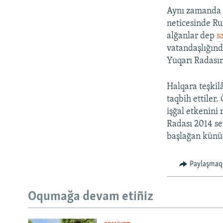
Aynı zamanda 
neticesinde Ru
alğanlar dep
s
vatandaşlığın
Yuqarı Radasın
Halqara teşkilâ
taqbih ettiler.
işğal etkenini
Radası 2014 se
başlağan künü 
Paylaşmaq
Oqumağa devam etiñiz