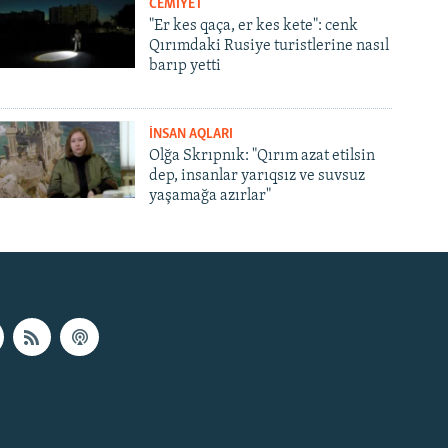
CEMİYET
"Er kes qaça, er kes kete": cenk
Qırımdaki Rusiye turistlerine nasıl
barıp yetti
İNSAN AQLARI
Olğa Skrıpnık: "Qırım azat etilsin
dep, insanlar yarıqsız ve suvsuz
yaşamağa azırlar"