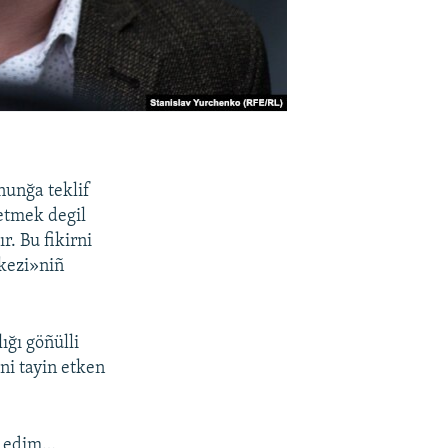
nunğa teklif
etmek degil
r. Bu fikirni
rkezi»niñ
ığı göñülli
ni tayin etken
z edim…