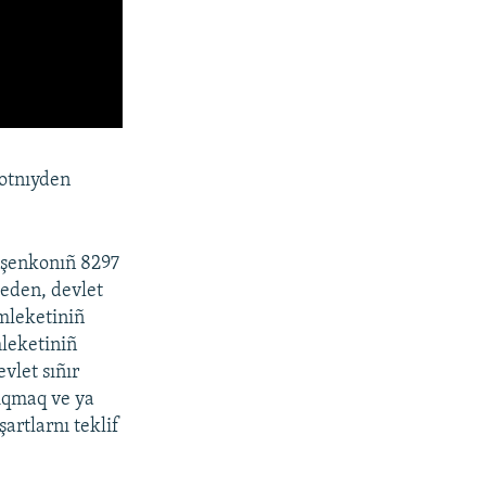
hotnıyden
oşenkonıñ 8297
leden, devlet
emleketiniñ
mleketiniñ
vlet sıñır
çıqmaq ve ya
artlarnı teklif