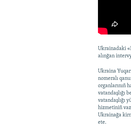
Ukrainadaki «R
alınğan interv
Ukraina Yuqarı
nomeralı qanun
organlarınıñ ha
vatandaşlığı b
vatandaşlığı y
hizmetiniñ vaz
Ukrainağa kirm
ete.