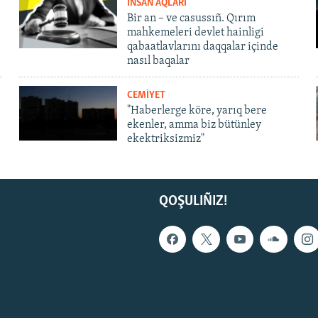
İNSAN AQLARI
Bir an – ve casussıñ. Qırım
mahkemeleri devlet hainligi
qabaatlavlarını daqqalar içinde
nasıl baqalar
CEMİYET
"Haberlerge köre, yarıq bere
ekenler, amma biz bütünley
ekektriksizmiz"
QOŞULIÑIZ!