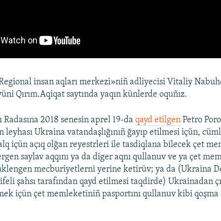
egional insan aqları merkezi»niñ adliyecisi Vitaliy Nabu
yüni Qırım.Aqiqat saytında yaqın künlerde oquñız.
 Radasına 2018 senesin aprel 19-da
qayd etilgen
Petro Por
 leyhası Ukraina vatandaşlığınıñ ğayıp etilmesi içün, cüm
lq içün açıq olğan reyestrleri ile tasdiqlana bilecek çet m
ergen saylav aqqını ya da diger aqnı qullanuv ve ya çet me
üklengen mecburiyetlerni yerine ketirüv; ya da (Ukraina De
ifeli şahsı tarafından qayd etilmesi taqdirde) Ukrainadan 
ek içün çet memleketiniñ pasportını qullanuv kibi qoşma ş