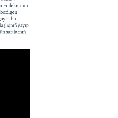
l memleketiniñ
 berilgen
ayrı, bu
daşlıqnıñ ğayıp
çün şartlarnıñ