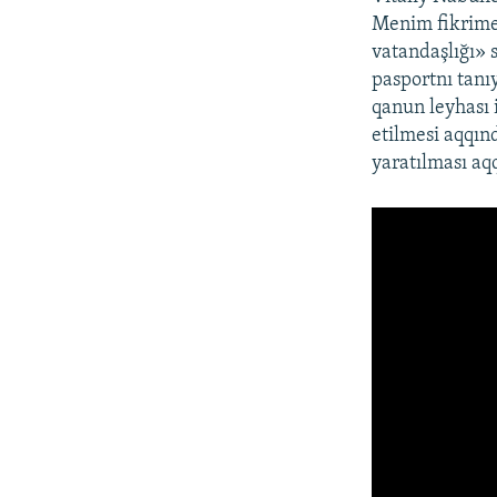
Menim fikrime 
vatandaşlığı» 
pasportnı tanı
qanun leyhası 
etilmesi aqqınd
yaratılması aqq