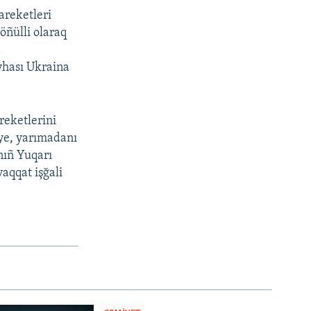
areketleri
öñülli olaraq
a
yhası Ukraina
reketlerini
siye, yarımadanı
nıñ Yuqarı
aqqat işğali