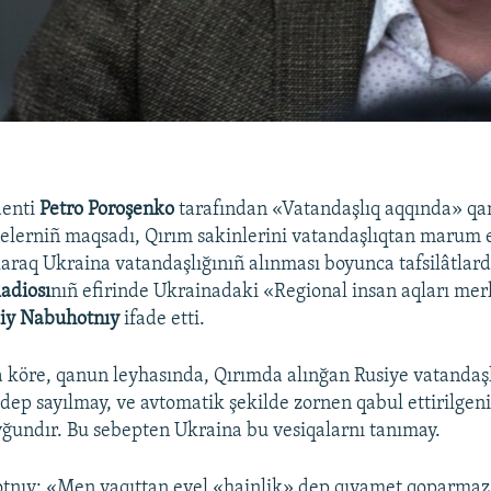
denti
Petro Poroşenko
tarafından «Vatandaşlıq aqqında» qa
elerniñ maqsadı, Qırım sakinlerini vatandaşlıqtan marum 
araq Ukraina vatandaşlığınıñ alınması boyunca tafsilâtlardı
adiosı
nıñ efirinde Ukrainadaki «Regional insan aqları me
liy Nabuhotnıy
ifade etti.
 köre, qanun leyhasında, Qırımda alınğan Rusiye vatandaşl
 dep sayılmay, ve avtomatik şekilde zornen qabul ettirilgeni
undır. Bu sebepten Ukraina bu vesiqalarnı tanımay.
otnıy: «Men vaqıttan evel «hainlik» dep qıyamet qoparma