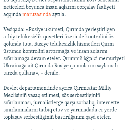
Bu aqta AQŞ Devlet departamentiniñ 2017 senesiniñ
neticeleri boyunca insan aqlarını qorçalav faaliyeti
Русский
aqqında
maruzasında
aytıla.
Українською
Vesiqada: «Rusiye ukümeti, Qırımda yerleştirilgen
QOŞULIÑIZ!
arbiy telükesizlik quvetleri üzerinde kontrolini öz
qolunda tuta. Rusiye telükesizlik hizmetleri Qırım
üstünde kontrolini arttırmağa ve insan aqlarını
sıñırlamağa devam eteler. Qırımnıñ işğalci memuriyeti
RFE/RS bütün saytları
Ukrainağa ait Qırımda Rusiye qanunlarını saylamalı
tarzda qullana», – denile.
Devlet departamentinde ayrıca Qırımtatar Milliy
Meclisiniñ yasaq etilmesi, söz serbestliginiñ
sıñırlanması, jurnalistlerge qarşı zorbalıq, internette
sıñırlanmalarnı tatbiq etüv ve yarımadada er yerde
toplaşuv serbestliginiñ bastırılğanını qayd eteler.