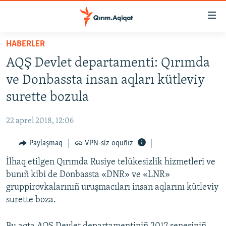
Link
açıqlığı
Esas
HABERLER
mündericege
HABERLER
AQŞ Devlet departamenti: Qırımda
qaytmaq
SİYASET
Baş
ve Donbassta insan aqları kütleviy
İQTİSADİYAT
navigatsiyağa
surette bozula
qaytmaq
CEMİYET
Qıdıruvğa
22 aprel 2018, 12:06
MEDENİYET
qaytmaq
Paylaşmaq
VPN-siz oquñız
İNSAN AQLARI
İlhaq etilgen Qırımda Rusiye telükesizlik hizmetleri ve
VİDEO
bunıñ kibi de Donbassta «DNR» ve «LNR»
SÜRET
gruppirovkalarınıñ uruşmacıları insan aqlarını kütleviy
BLOGLAR
surette boza.
FİKİR