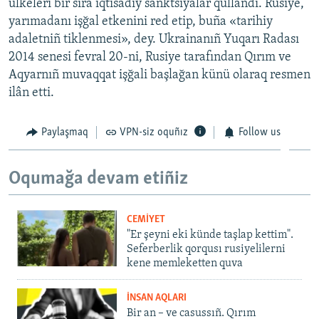
ülkeleri bir sıra iqtisadiy sanktsiyalar qullandı. Rusiye,
yarımadanı işğal etkenini red etip, buña «tarihiy
adaletniñ tiklenmesi», dey. Ukrainanıñ Yuqarı Radası
2014 senesi fevral 20-ni, Rusiye tarafından Qırım ve
Aqyarnıñ muvaqqat işğali başlağan künü olaraq resmen
ilân etti.
Paylaşmaq
VPN-siz oquñız
Follow us
Oqumağa devam etiñiz
CEMİYET
"Er şeyni eki künde taşlap kettim".
Seferberlik qorqusı rusiyelilerni
kene memleketten quva
İNSAN AQLARI
Bir an – ve casussıñ. Qırım