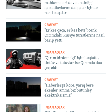
mahkemeleri devlet hainligi
qabaatlavlarını daqqalar içinde
nasıl baqalar
CEMİYET
"Er kes qaça, er kes kete": cenk
Qırımdaki Rusiye turistlerine nasıl
barıp yetti
İNSAN AQLARI
"Qırım birdemligi" işini toqtattı,
tintüv ve tutuvlar ise Qırımda daa
çoq oldı
CEMİYET
"Haberlerge köre, yarıq bere
ekenler, amma biz bütünley
ekektriksizmiz"
İNSAN AQLARI