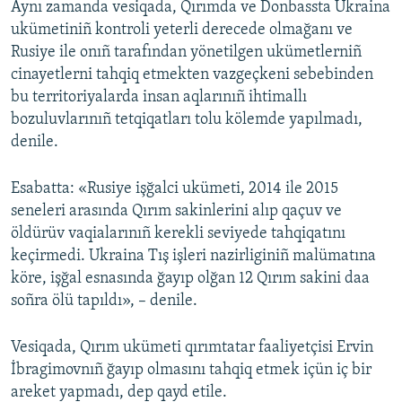
Aynı zamanda vesiqada, Qırımda ve Donbassta Ukraina
ukümetiniñ kontroli yeterli derecede olmağanı ve
Rusiye ile onıñ tarafından yönetilgen ukümetlerniñ
cinayetlerni tahqiq etmekten vazgeçkeni sebebinden
bu territoriyalarda insan aqlarınıñ ihtimallı
bozuluvlarınıñ tetqiqatları tolu kölemde yapılmadı,
denile.
Esabatta: «Rusiye işğalci ukümeti, 2014 ile 2015
seneleri arasında Qırım sakinlerini alıp qaçuv ve
öldürüv vaqialarınıñ kerekli seviyede tahqiqatını
keçirmedi. Ukraina Tış işleri nazirliginiñ malümatına
köre, işğal esnasında ğayıp olğan 12 Qırım sakini daa
soñra ölü tapıldı», – denile.
Vesiqada, Qırım ukümeti qırımtatar faaliyetçisi Ervin
İbragimovnıñ ğayıp olmasını tahqiq etmek içün iç bir
areket yapmadı, dep qayd etile.