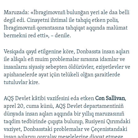
Maruzada: «İbragimovnıñ bulunğan yeri ale daa belli
degil edi. Cinayetni ihtimal ile tahqiq etken polis,
İbragimovnıñ qorantasına tahqiqat aqqında malümat
bermekni red etti», – denile.
Vesiqada qayd etilgenine köre, Donbassta insan aqları
ile alâqalı eñ muim problemalar sırasına idamlar ve
insanlarnı siyasiy sebepten öldürüvler, eziyetlevler ve
apishanelerde ayat içün telükeli olğan şaraitlerde
tutuluvlar kire.
AQŞ Devlet kâtibi vazifesini eda etken
Con Sallivan
,
aprel 20, cuma künü, AQŞ Devlet departamentiniñ
dünyada insan aqları aqqında bir yıllıq maruzasınıñ
taqdim tedbirinde çıqışta bulunıp, Rusiyeni Qırımdaki
vaziyet, Donbasstaki problemalar ve Çeçenistandaki
insan aqlarını qorçalav meselelerine diqqat etmege