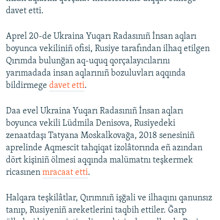
davet etti.
Aprel 20-de Ukraina Yuqarı Radasınıñ İnsan aqları
boyunca vekiliniñ ofisi, Rusiye tarafından ilhaq etilgen
Qırımda bulunğan aq-uquq qorçalayıcılarını
yarımadada insan aqlarınıñ bozuluvları aqqında
bildirmege
davet etti
.
Daa evel Ukraina Yuqarı Radasınıñ İnsan aqları
boyunca vekili Lüdmila Denisova, Rusiyedeki
zenaatdaşı Tatyana Moskalkovağa, 2018 senesiniñ
aprelinde Aqmescit tahqiqat izolâtorında eñ azından
dört kişiniñ ölmesi aqqında malümatnı teşkermek
ricasınen
mracaat etti
.
Halqara teşkilâtlar, Qırımnıñ işğali ve ilhaqını qanunsız
tanıp, Rusiyeniñ areketlerini taqbih ettiler. Ğarp