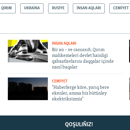
QIRIM
UKRAİNA
RUSİYE
İNSAN AQLARI
CEMİYET
İNSAN AQLARI
Bir an – ve casussıñ. Qırım
mahkemeleri devlet hainligi
qabaatlavlarını daqqalar içinde
nasıl baqalar
CEMİYET
"Haberlerge köre, yarıq bere
ekenler, amma biz bütünley
ekektriksizmiz"
QOŞULIÑIZ!