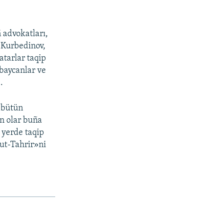
 advokatları,
l Kurbedinov,
atarlar taqip
rbaycanlar ve
.
, bütün
in olar buña
z yerde taqip
ut-Tahrir»ni