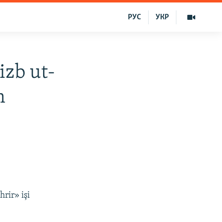
РУС
УКР
zb ut-
m
rir» işi