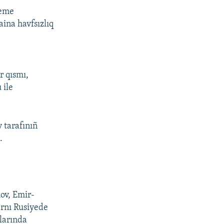
keme
aina havfsızlıq
r qısmı,
 ile
 tarafınıñ
ı
.
ov, Emir-
arnı Rusiyede
nlarında