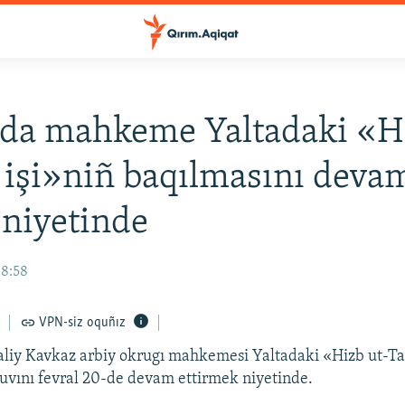
da mahkeme Yaltadaki «Hi
 işi»niñ baqılmasını deva
niyetinde
08:58
VPN-siz oquñız
liy Kavkaz arbiy okrugı mahkemesi Yaltadaki «Hizb ut-Tah
uvını fevral 20-de devam ettirmek niyetinde.