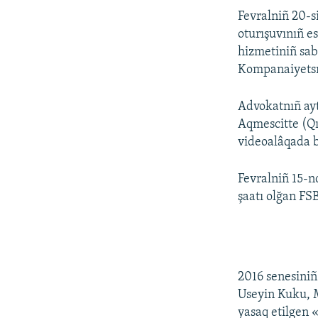
Fevralniñ 20-
oturışuvınıñ es
hizmetiniñ sab
Kompanaiyetsn
Advokatnıñ ayt
Aqmescitte (Qı
videoalâqada 
Fevralniñ 15-n
şaatı olğan F
2016 senesiniñ
Useyin Kuku, M
yasaq etilgen 