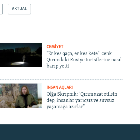
AKTUAL
CEMİYET
"Er kes qaça, er kes kete": cenk
Qırımdaki Rusiye turistlerine nasıl
barıp yetti
İNSAN AQLARI
Olğa Skrıpnık: "Qırım azat etilsin
dep, insanlar yarıqsız ve suvsuz
yaşamağa azırlar"