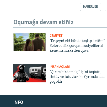
HABERLER
Oqumağa devam etiñiz
CEMİYET
"Er şeyni eki künde taşlap kettim".
Seferberlik qorqusı rusiyelilerni
kene memleketten quva
İNSAN AQLARI
"Qırım birdemligi" işini toqtattı,
tintüv ve tutuvlar ise Qırımda daa
çoq oldı
Русский
Українською
INFO