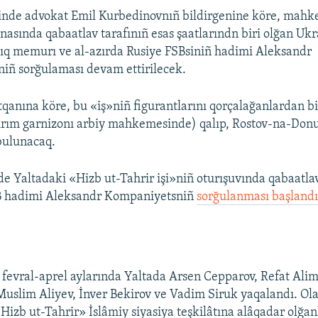
sinde advokat Emil Kurbedinovnıñ bildirgenine köre, mah
nasında qabaatlav tarafınıñ esas şaatlarındn biri olğan Ukr
ıq memurı ve al-azırda Rusiye FSBsiniñ hadimi Aleksandr
iñ sorğulaması devam ettirilecek.
qanına köre, bu «iş»niñ figurantlarını qorçalağanlardan bi
rım garnizonı arbiy mahkemesinde) qalıp, Rostov-na-Donu
bulunacaq.
de Yaltadaki «Hizb ut-Tahrir işi»niñ oturışuvında qabaatlav
SB hadimi Aleksandr Kompaniyetsniñ
sorğulanması başland
 fevral-aprel aylarında Yaltada Arsen Cepparov, Refat Alim
uslim Aliyev, İnver Bekirov ve Vadim Siruk yaqalandı. Ol
«Hizb ut-Tahrir» İslâmiy siyasiya teşkilâtına alâqadar olğa