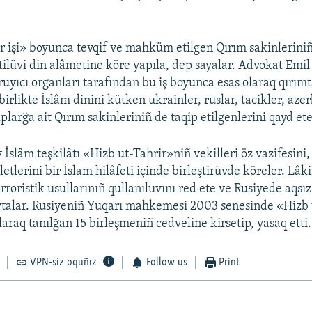
r işi» boyunca tevqif ve mahküm etilgen Qırım sakinleriniñ
etilüvi din alâmetine köre yapıla, dep sayalar. Advokat Emi
uyıcı organları tarafından bu iş boyunca esas olaraq qırımt
 birlikte İslâm dinini kütken ukrainler, ruslar, tacikler, aze
plarğa ait Qırım sakinleriniñ de taqip etilgenlerini qayd ete
 İslâm teşkilâtı «Hizb ut-Tahrir»niñ vekilleri öz vazifesini
lerini bir İslam hilâfeti içinde birleştirüvde köreler. Lâk
rroristik usullarınıñ qullanıluvını red ete ve Rusiyede aqsı
aytalar. Rusiyeniñ Yuqarı mahkemesi 2003 senesinde «Hizb 
laraq tanılğan 15 birleşmeniñ cedveline kirsetip, yasaq etti.
VPN-siz oquñız
Follow us
Print