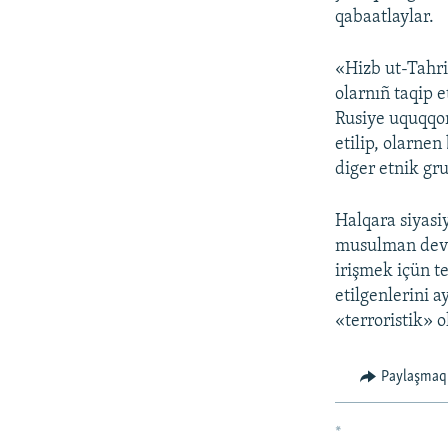
qabaatlaylar.
«Hizb ut-Tahri
olarnıñ taqip 
Rusiye uquqqor
etilip, olarnen
diger etnik gru
Halqara siyasiy
musulman devlet
irişmek içün te
etilgenlerini 
«terroristik» o
Paylaşmaq
*