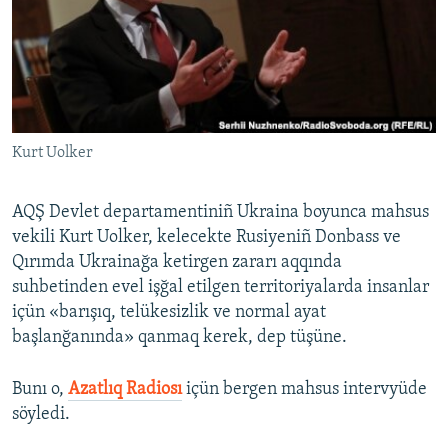
Русский
Українською
QOŞULIÑIZ!
Kurt Uolker
AQŞ Devlet departamentiniñ Ukraina boyunca mahsus
RFE/RS bütün saytları
vekili Kurt Uolker, kelecekte Rusiyeniñ Donbass ve
Qırımda Ukrainağa ketirgen zararı aqqında
suhbetinden evel işğal etilgen territoriyalarda insanlar
içün «barışıq, telükesizlik ve normal ayat
başlanğanında» qanmaq kerek, dep tüşüne.
Bunı o,
Azatlıq Radiosı
içün bergen mahsus intervyüde
söyledi.