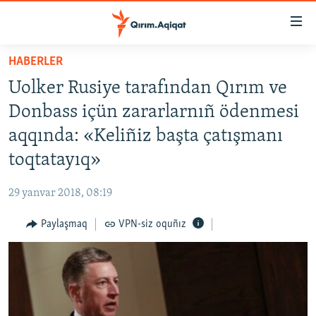
Link
açıqlığı
Esas
HABERLER
mündericege
HABERLER
Uolker Rusiye tarafından Qırım ve
qaytmaq
SİYASET
Baş
Donbass içün zararlarnıñ ödenmesi
İQTİSADİYAT
navigatsiyağa
aqqında: «Keliñiz başta çatışmanı
qaytmaq
CEMİYET
toqtatayıq»
Qıdıruvğa
MEDENİYET
qaytmaq
29 yanvar 2018, 08:19
İNSAN AQLARI
Paylaşmaq
VPN-siz oquñız
VİDEO
SÜRET
BLOGLAR
FİKİR