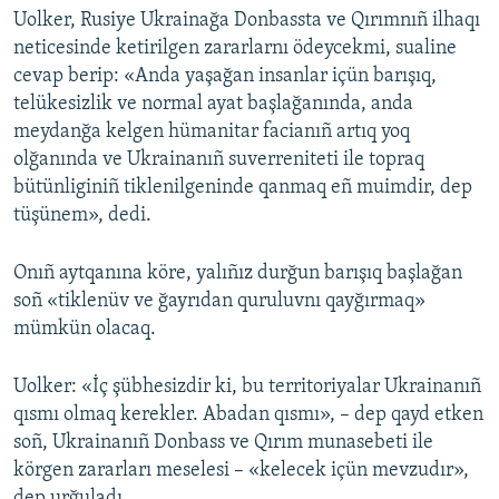
Uolker, Rusiye Ukrainağa Donbassta ve Qırımnıñ ilhaqı
neticesinde ketirilgen zararlarnı ödeycekmi, sualine
cevap berip: «Anda yaşağan insanlar içün barışıq,
telükesizlik ve normal ayat başlağanında, anda
meydanğa kelgen hümanitar facianıñ artıq yoq
olğanında ve Ukrainanıñ suverreniteti ile topraq
bütünliginiñ tiklenilgeninde qanmaq eñ muimdir, dep
tüşünem», dedi.
Onıñ aytqanına köre, yalıñız durğun barışıq başlağan
soñ «tiklenüv ve ğayrıdan quruluvnı qayğırmaq»
mümkün olacaq.
Uolker: «İç şübhesizdir ki, bu territoriyalar Ukrainanıñ
qısmı olmaq kerekler. Abadan qısmı», – dep qayd etken
soñ, Ukrainanıñ Donbass ve Qırım munasebeti ile
körgen zararları meselesi – «kelecek içün mevzudır»,
dep urğuladı.