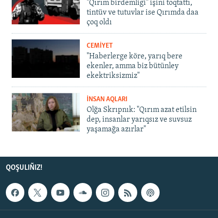
"Qırım birdemligi" işini toqtattı,
tintüv ve tutuvlar ise Qırımda daa
çoq oldı
CEMİYET
"Haberlerge köre, yarıq bere
ekenler, amma biz bütünley
ekektriksizmiz"
İNSAN AQLARI
Olğa Skrıpnık: "Qırım azat etilsin
dep, insanlar yarıqsız ve suvsuz
yaşamağa azırlar"
QOŞULIÑIZ!