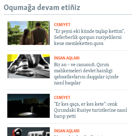
Oqumağa devam etiñiz
CEMİYET
"Er şeyni eki künde taşlap kettim".
Seferberlik qorqusı rusiyelilerni
kene memleketten quva
İNSAN AQLARI
Bir an – ve casussıñ. Qırım
mahkemeleri devlet hainligi
qabaatlavlarını daqqalar içinde
nasıl baqalar
CEMİYET
"Er kes qaça, er kes kete": cenk
Qırımdaki Rusiye turistlerine nasıl
barıp yetti
İNSAN AQLARI