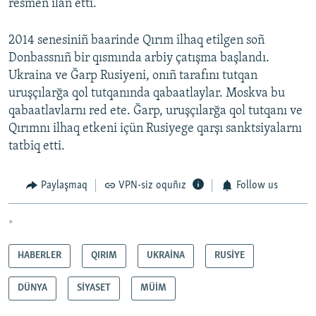
resmen ilân etti.
2014 senesiniñ baarinde Qırım ilhaq etilgen soñ
Donbassnıñ bir qısmında arbiy çatışma başlandı.
Ukraina ve Ğarp Rusiyeni, onıñ tarafını tutqan
uruşçılarğa qol tutqanında qabaatlaylar. Moskva bu
qabaatlavlarnı red ete. Ğarp, uruşçılarğa qol tutqanı ve
Qırımnı ilhaq etkeni içün Rusiyege qarşı sanktsiyalarnı
tatbiq etti.
Paylaşmaq
VPN-siz oquñız
Follow us
*
HABERLER
QIRIM
UKRAİNA
RUSİYE
DÜNYA
SİYASET
MÜİM