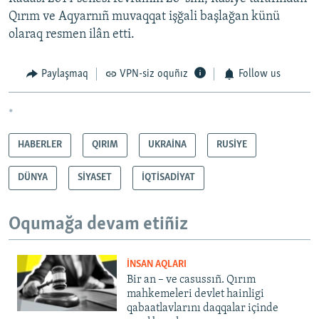
Qırım ve Aqyarnıñ muvaqqat işğali başlağan künü
olaraq resmen ilân etti.
Paylaşmaq
VPN-siz oquñız
Follow us
*
HABERLER
QIRIM
UKRAİNA
RUSİYE
DÜNYA
SİYASET
İQTİSADİYAT
Oqumağa devam etiñiz
İNSAN AQLARI
Bir an – ve casussıñ. Qırım
mahkemeleri devlet hainligi
qabaatlavlarını daqqalar içinde