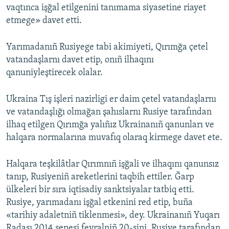
vaqtınca işğal etilgenini tanımama siyasetine riayet
etmege» davet etti.
Yarımadanıñ Rusiyege tabi akimiyeti, Qırımğa çetel
vatandaşlarnı davet etip, onıñ ilhaqını
qanuniyleştirecek olalar.
Ukraina Tış işleri nazirligi er daim çetel vatandaşlarnı
ve vatandaşlığı olmağan şahıslarnı Rusiye tarafından
ilhaq etilgen Qırımğa yalıñız Ukrainanıñ qanunları ve
halqara normalarına muvafıq olaraq kirmege davet ete.
Halqara teşkilâtlar Qırımnıñ işğali ve ilhaqını qanunsız
tanıp, Rusiyeniñ areketlerini taqbih ettiler. Ğarp
ülkeleri bir sıra iqtisadiy sanktsiyalar tatbiq etti.
Rusiye, yarımadanı işğal etkenini red etip, buña
«tarihiy adaletniñ tiklenmesi», dey. Ukrainanıñ Yuqarı
Radası 2014 senesi fevralniñ 20-sini, Rusiye tarafından