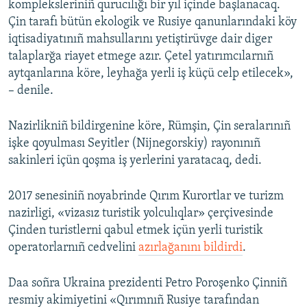
kompleksleriniñ qurucılığı bir yıl içinde başlanacaq.
Çin tarafı bütün ekologik ve Rusiye qanunlarındaki köy
iqtisadiyatınıñ mahsullarını yetiştirüvge dair diger
talaplarğa riayet etmege azır. Çetel yatırımcılarnıñ
aytqanlarına köre, leyhağa yerli iş küçü celp etilecek»,
– denile.
Nazirlikniñ bildirgenine köre, Rümşin, Çin seralarınıñ
işke qoyulması Seyitler (Nijnegorskiy) rayonınıñ
sakinleri içün qoşma iş yerlerini yaratacaq, dedi.
2017 senesiniñ noyabrinde Qırım Kurortlar ve turizm
nazirligi, «vizasız turistik yolculıqlar» çerçivesinde
Çinden turistlerni qabul etmek içün yerli turistik
operatorlarnıñ cedvelini
azırlağanını bildirdi
.
Daa soñra Ukraina prezidenti Petro Poroşenko Çinniñ
resmiy akimiyetini «Qırımnıñ Rusiye tarafından