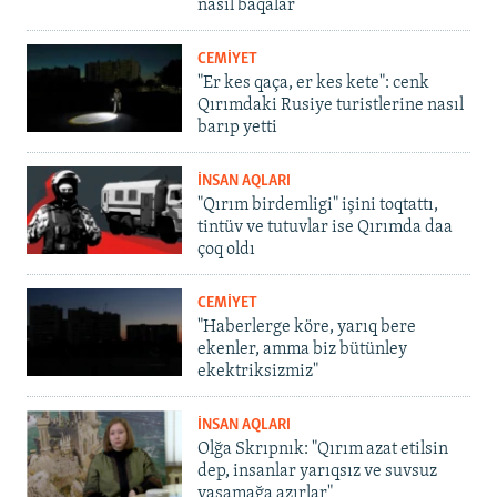
nasıl baqalar
CEMİYET
"Er kes qaça, er kes kete": cenk
Qırımdaki Rusiye turistlerine nasıl
barıp yetti
İNSAN AQLARI
"Qırım birdemligi" işini toqtattı,
tintüv ve tutuvlar ise Qırımda daa
çoq oldı
CEMİYET
"Haberlerge köre, yarıq bere
ekenler, amma biz bütünley
ekektriksizmiz"
İNSAN AQLARI
Olğa Skrıpnık: "Qırım azat etilsin
dep, insanlar yarıqsız ve suvsuz
yaşamağa azırlar"