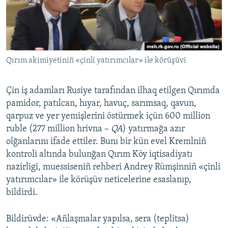
Русский
Українською
Qırım akimiyetiniñ «çinli yatırımcılar» ile körüşüvi
QOŞULIÑIZ!
Çin iş adamları Rusiye tarafından ilhaq etilgen Qırımda
pamidor, patılcan, hıyar, havuç, sarımsaq, qavun,
RFE/RS bütün saytları
qarpuz ve yer yemişlerini östürmek içün 600 million
ruble (277 million hrivna –
QA
) yatırmağa azır
olğanlarını ifade ettiler. Bunı bir kün evel Kremlniñ
kontroli altında bulunğan Qırım Köy iqtisadiyatı
nazirligi, muessiseniñ rehberi Andrey Rümşinniñ «çinli
yatırımcılar» ile körüşüv neticelerine esaslanıp,
bildirdi.
Bildirüvde: «Añlaşmalar yapılsa, sera (teplitsa)