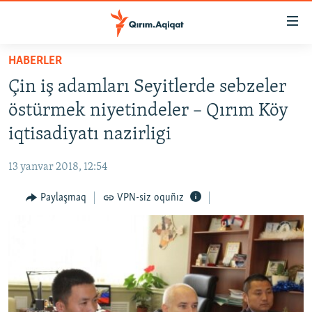
Link
açıqlığı
Esas
HABERLER
mündericege
HABERLER
Çin iş adamları Seyitlerde sebzeler
qaytmaq
SİYASET
Baş
östürmek niyetindeler – Qırım Köy
İQTİSADİYAT
navigatsiyağa
iqtisadiyatı nazirligi
qaytmaq
CEMİYET
Qıdıruvğa
13 yanvar 2018, 12:54
MEDENİYET
qaytmaq
Paylaşmaq
VPN-siz oquñız
İNSAN AQLARI
VİDEO
SÜRET
BLOGLAR
FİKİR