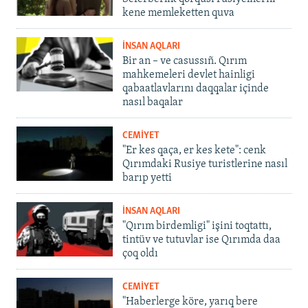
kene memleketten quva
İNSAN AQLARI
Bir an – ve casussıñ. Qırım
mahkemeleri devlet hainligi
qabaatlavlarını daqqalar içinde
nasıl baqalar
CEMİYET
"Er kes qaça, er kes kete": cenk
Qırımdaki Rusiye turistlerine nasıl
barıp yetti
İNSAN AQLARI
"Qırım birdemligi" işini toqtattı,
tintüv ve tutuvlar ise Qırımda daa
çoq oldı
CEMİYET
"Haberlerge köre, yarıq bere