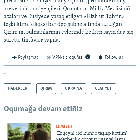
jurnalistler, cemiyet faaliyetçileri, qırımtatar milliy
areketiniñ faaliyetçileri, Qırımtatar Milliy Meclisiniñ
azaları ve Rusiyede yasaq etilgen «Hizb ut-Tahrir»
teşkilâtına alâqası bar dep şübhe altında tutulğan
Qırım musulmanlarınıñ evlerinde ketken sayın daa sıq
surette tintüvler yapıla.
Paylaşmaq
VPN-siz oquñız
Follow us
*
HABERLER
QIRIM
UKRAİNA
CEMİYET
Oqumağa devam etiñiz
CEMİYET
"Er şeyni eki künde taşlap kettim".
Seferberlik qorqusı rusiyelilerni