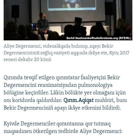
Русский
Українською
QOŞULIÑIZ!
Aliye Degermenci, videoalâqada bulunıp, aqayı Bekir
Degermencisiniñ sağlıq vaziyeti aqqında ikâye ete, Kyiv, 2017
senesi dekabr 20 künü
RFE/RS bütün saytları
Qırımda tevqif etilgen qırımtatar faaliyetçisi Bekir
Degermencini reanimatsiyadan pulmonologiya
bölügine keçirdiler. Lâkin bölükte yer olmağanı içün
onı koridorda qaldırdılar.
Qırım.Aqiqat
muhbiri, bunı
Bekir Degermenciniñ apayı ikâye etkenini bildirdi.
Kyivde Degermenciler qorantasına qor tutmaq
maqsadınen ötkerilgen tedbirde Aliye Degermenci: