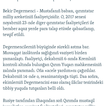
Bekir Degermenci – Mustafanıñ babası, qırımtatar
milliy areketiniñ faaliyetçisidir. O, 2017 senesi
noyabrniñ 23-nde diger qırımtatar faaliyetçileri ile
beraber aqsız yerde para talap etüvde qabaatlanıp,
tevqif etildi.
Degermencilerniñ büyüginde sürekli astma bar.
Muvaqqat izolâtorda sağlığınıñ vaziyeti birden
yamanlaştı. Faaliyetçi, dekabrniñ 6-sında Kremlniñ
kontroli altında bulunğan Qırım Yuqarı mahkemesiniñ
zalında yaramadı. Oña «acele yardım»nı çağırdılar.
Dekabrniñ 14-nde o, reanimatsiyağa tüşti. Daa soñra,
ekimlerniñ Degermencini esas olaraq ilâclar tesirindeki
tıbbiy yuquda tutqanları belli oldı.
Rusiye tarafından ilhaqından soñ Qırımda mustaqil