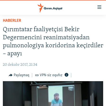
Link
açıqlığı
Esas
HABERLER
mündericege
HABERLER
Qırımtatar faaliyetçisi Bekir
qaytmaq
SİYASET
Baş
Degermencini reanimatsiyadan
İQTİSADİYAT
navigatsiyağa
pulmonologiya koridorina keçirdiler
qaytmaq
CEMİYET
– apayı
Qıdıruvğa
MEDENİYET
qaytmaq
20 dekabr 2017, 21:34
İNSAN AQLARI
Paylaşmaq
VPN-siz oquñız
VİDEO
SÜRET
BLOGLAR
FİKİR