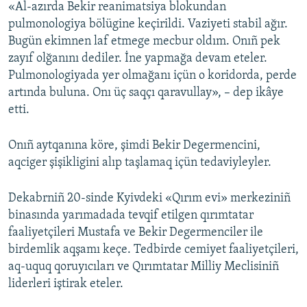
«Al-azırda Bekir reanimatsiya blokundan
pulmonologiya bölügine keçirildi. Vaziyeti stabil ağır.
Bugün ekimnen laf etmege mecbur oldım. Onıñ pek
zayıf olğanını dediler. İne yapmağa devam eteler.
Pulmonologiyada yer olmağanı içün o koridorda, perde
artında buluna. Onı üç saqçı qaravullay», – dep ikâye
etti.
Onıñ aytqanına köre, şimdi Bekir Degermencini,
aqciger şişikligini alıp taşlamaq içün tedaviyleyler.
Dekabrniñ 20-sinde Kyivdeki «Qırım evi» merkeziniñ
binasında yarımadada tevqif etilgen qırımtatar
faaliyetçileri Mustafa ve Bekir Degermenciler ile
birdemlik aqşamı keçe. Tedbirde cemiyet faaliyetçileri,
aq-uquq qoruyıcıları ve Qırımtatar Milliy Meclisiniñ
liderleri iştirak eteler.