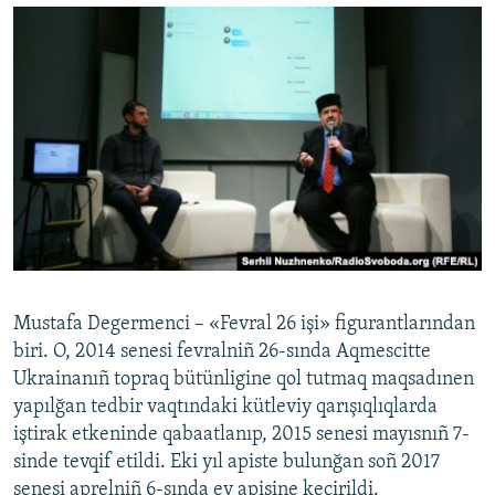
Mustafa Degermenci – «Fevral 26 işi» figurantlarından
biri. O, 2014 senesi fevralniñ 26-sında Aqmescitte
Ukrainanıñ topraq bütünligine qol tutmaq maqsadınen
yapılğan tedbir vaqtındaki kütleviy qarışıqlıqlarda
iştirak etkeninde qabaatlanıp, 2015 senesi mayısnıñ 7-
sinde tevqif etildi. Eki yıl apiste bulunğan soñ 2017
senesi aprelniñ 6-sında ev apisine keçirildi.