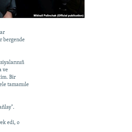
tar
ir bergende
siyalarınıñ
a ve
tim. Bir
sele tamamıle
añlay".
ek edi, o