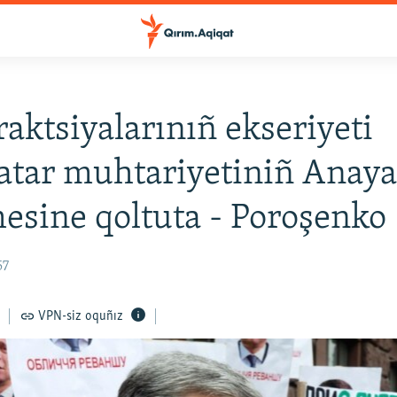
raktsiyalarınıñ ekseriyeti
atar muhtariyetiniñ Anay
esine qoltuta - Poroşenko
57
VPN-siz oquñız