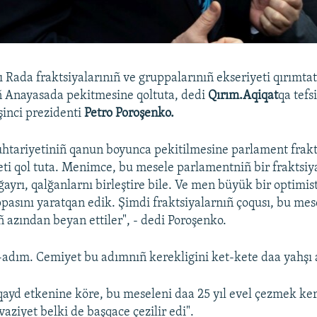
 Rada fraktsiyalarınıñ ve gruppalarınıñ ekseriyeti qırımta
ñ Anayasada pekitmesine qoltuta, dedi
Qırım.Aqiqat
qa tefs
inci prezidenti
Petro
Poroşenko.
htariyetiniñ qanun boyunca pekitilmesine parlament frakt
ti qol tuta. Menimce, bu mesele parlamentniñ bir fraktsiy
ayrı, qalğanlarnı birleştire bile. Ve men büyük bir optimis
uppasını yaratqan edik. Şimdi fraktsiyalarnıñ çoqusı, bu me
ñ azından beyan ettiler", - dedi Poroşenko.
-adım. Cemiyet bu adımnıñ kerekligini ket-kete daa yahşı 
ayd etkenine köre, bu meseleni daa 25 yıl evel çezmek ker
aziyet belki de başqace çezilir edi".