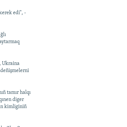
erek edi", -
ğlı
qaytarmaq
, Ukraina
 deñişmelerni
ıñ tamır halqı
qınen diger
in kimliginiñ