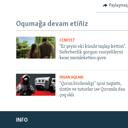
Paylaşmaq
Oqumağa devam etiñiz
CEMİYET
"Er şeyni eki künde taşlap kettim".
Seferberlik qorqusı rusiyelilerni
kene memleketten quva
İNSAN AQLARI
"Qırım birdemligi" işini toqtattı,
tintüv ve tutuvlar ise Qırımda daa
çoq oldı
Русский
INFO
Українською