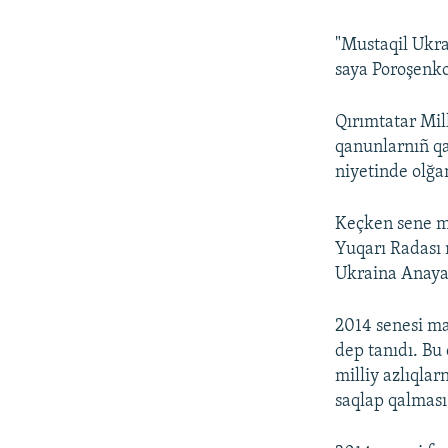
"Mustaqil Ukra
saya Poroşenko
Qırımtatar Mill
qanunlarnıñ qa
niyetinde olğa
Keçken sene m
Yuqarı Radası 
Ukraina Anayas
2014 senesi ma
dep tanıdı. Bu
milliy azlıqlar
saqlap qalması 