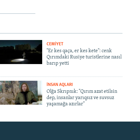
CEMİYET
"Er kes qaça, er kes kete": cenk
Qırımdaki Rusiye turistlerine nasıl
barıp yetti
İNSAN AQLARI
Olğa Skrıpnık: "Qırım azat etilsin
dep, insanlar yarıqsız ve suvsuz
yaşamağa azırlar"