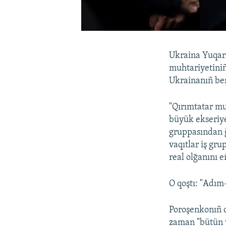
Ukraina Yuqarı
muhtariyetini
Ukrainanıñ beş
"Qırımtatar mu
büyük ekseriye
gruppasından ğ
vaqıtlar iş gr
real olğanını e
O qoştı: "Adım
Poroşenkonıñ q
zaman "bütün v