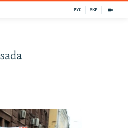
РУС
УКР
asada