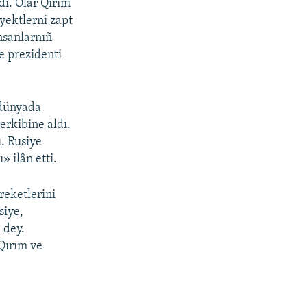
dı. Olar Qırım
yektlerni zapt
insanlarnıñ
e prezidenti
 dünyada
erkibine aldı.
. Rusiye
 ilân etti.
reketlerini
siye,
 dey.
Qırım ve