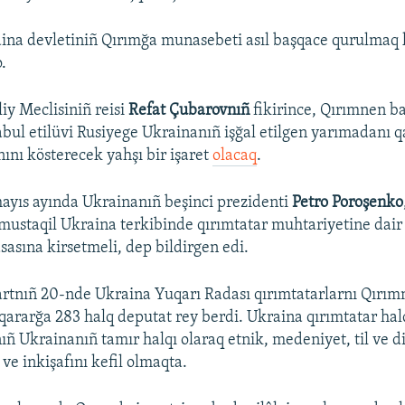
ina devletiniñ Qırımğa munasebeti asıl başqace qurulmaq k
.
iy Meclisiniñ reisi
Refat Çubarovnıñ
fikirince, Qırımnen ba
bul etilüvi Rusiyege Ukrainanıñ işğal etilgen yarımadanı 
nını kösterecek yahşı bir işaret
olacaq
.
ayıs ayında Ukrainanıñ beşinci prezidenti
Petro Poroşenko
mustaqil Ukraina terkibinde qırımtatar muhtariyetine dair
asına kirsetmeli, dep bildirgen edi.
rtnıñ 20-nde Ukraina Yuqarı Radası qırımtatarlarnı Qırımn
 qararğa 283 halq deputat rey berdi. Ukraina qırımtatar hal
nıñ Ukrainanıñ tamır halqı olaraq etnik, medeniyet, til ve d
ve inkişafını kefil olmaqta.