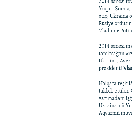
2014 senesi fev
Yuqarı Şurası,
etip, Ukraina 
Rusiye ordusın
Vladimir Putin 
2014 senesi m
tanılmağan «re
Ukraina, Avrop
prezidenti
Vla
Halqara teşkilâ
takbih ettiler.
yarımadanı işğ
Ukrainanıñ Yuq
Aqyarnıñ muvaq