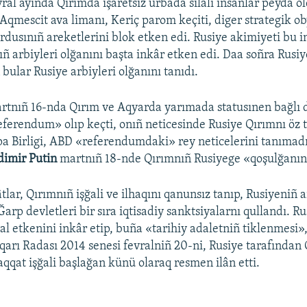
ral ayında Qırımda işaretsiz urbada silâlı insanlar peyda ol
 Aqmescit ava limanı, Keriç parom keçiti, diger strategik ob
ordusınıñ areketlerini blok etken edi. Rusiye akimiyeti bu 
ıñ arbiyleri olğanını başta inkâr etken edi. Daa soñra Rusiy
bular Rusiye arbiyleri olğanını tanıdı.
artnıñ 16-nda Qırım ve Aqyarda yarımada statusınen bağlı
ferendum» olıp keçti, onıñ neticesinde Rusiye Qırımnı öz t
a Birligi, ABD «referendumdaki» rey neticelerini tanımadı
dimir Putin
martnıñ 18-nde Qırımnıñ Rusiyege «qoşulğanını»
tlar, Qırımnıñ işğali ve ilhaqını qanunsız tanıp, Rusiyeniñ a
 Ğarp devletleri bir sıra iqtisadiy sanktsiyalarnı qullandı. Ru
al etkenini inkâr etip, buña «tarihiy adaletniñ tiklenmesi»,
arı Radası 2014 senesi fevralniñ 20-ni, Rusiye tarafından 
qat işğali başlağan künü olaraq resmen ilân etti.