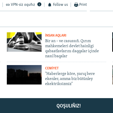
VPN-siz oquñız
Follow us
Print
İNSAN AQLARI
Bir an – ve casussıñ. Qırım
mahkemeleri devlet hainligi
qabaatlavlarını daqqalar içinde
nasıl baqalar
CEMİYET
"Haberlerge köre, yarıq bere
ekenler, amma biz bütünley
ekektriksizmiz"
QOŞULIÑIZ!