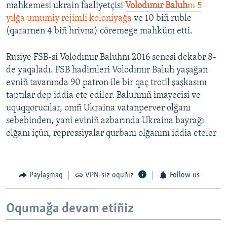
mahkemesi ukrain faaliyetçisi
Volodımır Baluh
nı 5
yılğa umumiy rejimli koloniyağa
ve 10 biñ ruble
(qararnen 4 biñ hrivna) cöremege mahküm etti.
Rusiye FSB-si Volodımır Baluhnı 2016 senesi dekabr 8-
de yaqaladı. FSB hadimleri Volodımır Baluh yaşağan
evniñ tavanında 90 patron ile bir qaç trotil şaşkasını
taptılar dep iddia ete ediler. Baluhnıñ imayecisi ve
uquqqorucılar, onıñ Ukraina vatanperver olğanı
sebebinden, yani eviniñ azbarında Ukraina bayrağı
olğanı içün, repressiyalar qurbanı olğanını iddia eteler
Paylaşmaq
VPN-siz oquñız
Follow us
Oqumağa devam etiñiz