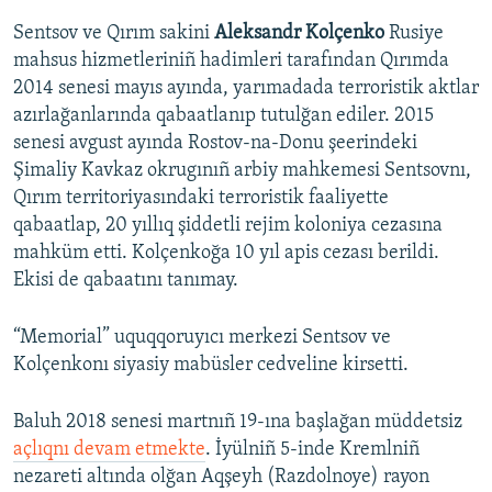
Sentsov ve Qırım sakini
Aleksandr Kolçenko
Rusiye
mahsus hizmetleriniñ hadimleri tarafından Qırımda
2014 senesi mayıs ayında, yarımadada terroristik aktlar
azırlağanlarında qabaatlanıp tutulğan ediler. 2015
senesi avgust ayında Rostov-na-Donu şeerindeki
Şimaliy Kavkaz okrugınıñ arbiy mahkemesi Sentsovnı,
Qırım territoriyasındaki terroristik faaliyette
qabaatlap, 20 yıllıq şiddetli rejim koloniya cezasına
mahküm etti. Kolçenkoğa 10 yıl apis cezası berildi.
Ekisi de qabaatını tanımay.
“Memorial” uquqqoruyıcı merkezi Sentsov ve
Kolçenkonı siyasiy mabüsler cedveline kirsetti.
Baluh 2018 senesi martnıñ 19-ına başlağan müddetsiz
açlıqnı devam etmekte
. İyülniñ 5-inde Kremlniñ
nezareti altında olğan Aqşeyh (Razdolnoye) rayon