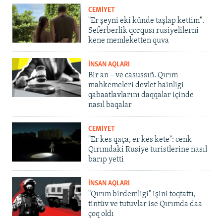
CEMİYET
"Er şeyni eki künde taşlap kettim".
Seferberlik qorqusı rusiyelilerni
kene memleketten quva
İNSAN AQLARI
Bir an – ve casussıñ. Qırım
mahkemeleri devlet hainligi
qabaatlavlarını daqqalar içinde
nasıl baqalar
CEMİYET
"Er kes qaça, er kes kete": cenk
Qırımdaki Rusiye turistlerine nasıl
barıp yetti
İNSAN AQLARI
"Qırım birdemligi" işini toqtattı,
tintüv ve tutuvlar ise Qırımda daa
çoq oldı