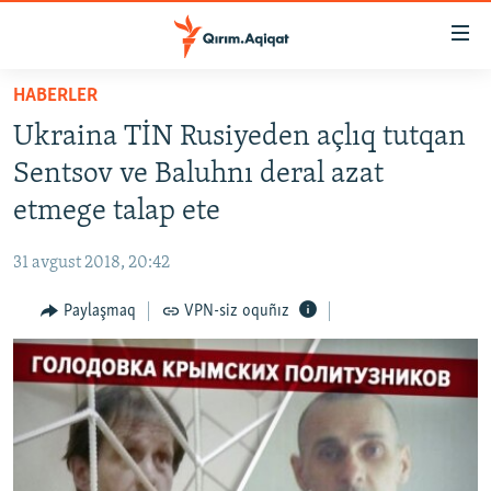
Link
açıqlığı
Esas
HABERLER
mündericege
HABERLER
Ukraina TİN Rusiyeden açlıq tutqan
qaytmaq
SİYASET
Baş
Sentsov ve Baluhnı deral azat
İQTİSADİYAT
navigatsiyağa
etmege talap ete
qaytmaq
CEMİYET
Qıdıruvğa
31 avgust 2018, 20:42
MEDENİYET
qaytmaq
Paylaşmaq
VPN-siz oquñız
İNSAN AQLARI
VİDEO
SÜRET
BLOGLAR
FİKİR