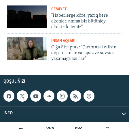
CEMİYET
"Haberlerge köre, yarıq bere
ekenler, amma biz bütünley
ekektriksizmiz"
İNSAN AQLARI
Olğa Skrıpnık: "Qırım azat etilsin
dep, insanlar yarıqsız ve suvsuz
yaşamağa azırlar"
QOŞULIÑIZ!
INFO
© Qırım.Aqiqat, 2026 | All Rights Reserved.