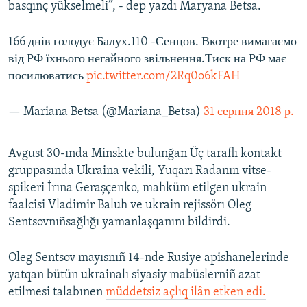
basqınç yükselmeli”, - dep yazdı Maryana Betsa.
166 днів голодує Балух.110 -Сенцов. Вкотре вимагаємо
від РФ їхнього негайного звільнення.Тиск на РФ має
посилюватись
pic.twitter.com/2Rq0o6kFAH
— Mariana Betsa (@Mariana_Betsa)
31 серпня 2018 р.
Avgust 30-ında Minskte bulunğan Üç taraflı kontakt
gruppasında Ukraina vekili, Yuqarı Radanın vitse-
spikeri İrına Geraşçenko, mahküm etilgen ukrain
faalcisi Vladimir Baluh ve ukrain rejissörı Oleg
Sentsovnıñsağlığı yamanlaşqanını bildirdi.
Oleg Sentsov mayısnıñ 14-nde Rusiye apishanelerinde
yatqan bütün ukrainalı siyasiy mabüslerniñ azat
etilmesi talabınen
müddetsiz açlıq ilân etken edi.