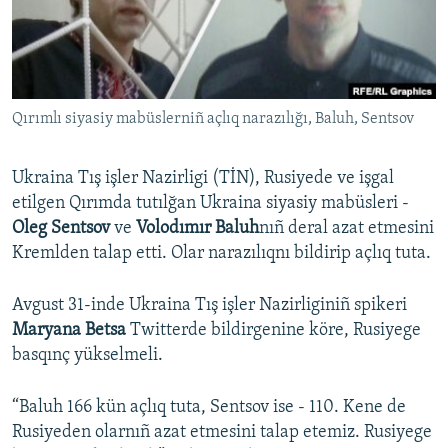
Русский
Українською
Qırımlı siyasiy mabüslerniñ açlıq narazılığı, Baluh, Sentsov
QOŞULIÑIZ!
Ukraina Tış işler Nazirligi (TİN), Rusiyede ve işgal
etilgen Qırımda tutılğan Ukraina siyasiy mabüsleri -
RFE/RS bütün saytları
Oleg Sentsov
ve
Volodımır Baluh
nıñ deral azat etmesini
Kremlden talap etti. Olar narazılıqnı bildirip açlıq tuta.
Avgust 31-inde Ukraina Tış işler Nazirliginiñ spikeri
Maryana Betsa
Twitterde bildirgenine köre, Rusiyege
basqınç yükselmeli.
“Baluh 166 kün açlıq tuta, Sentsov ise - 110. Kene de
Rusiyeden olarnıñ azat etmesini talap etemiz. Rusiyege