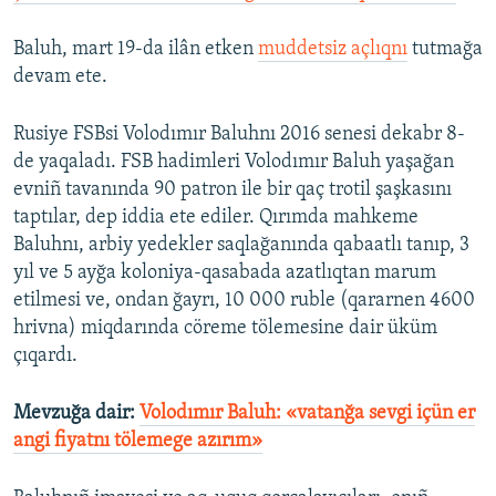
Baluh, mart 19-da ilân etken
muddetsiz açlıqnı
tutmağa
devam ete.
Rusiye FSBsi Volodımır Baluhnı 2016 senesi dekabr 8-
de yaqaladı. FSB hadimleri Volodımır Baluh yaşağan
evniñ tavanında 90 patron ile bir qaç trotil şaşkasını
taptılar, dep iddia ete ediler. Qırımda mahkeme
Baluhnı, arbiy yedekler saqlağanında qabaatlı tanıp, 3
yıl ve 5 ayğa koloniya-qasabada azatlıqtan marum
etilmesi ve, ondan ğayrı, 10 000 ruble (qararnen 4600
hrivna) miqdarında cöreme tölemesine dair üküm
çıqardı.
Mevzuğa dair:
Volodımır Baluh: «vatanğa sevgi içün er
angi fiyatnı tölemege azırım»