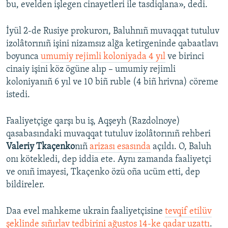
bu, evelden işlegen cinayetleri ile tasdiqlana», dedi.
İyül 2-de Rusiye prokurorı, Baluhnıñ muvaqqat tutuluv
izolâtorınıñ işini nizamsız alğa ketirgeninde qabaatlavı
boyunca
umumiy rejimli koloniyada 4 yıl
ve birinci
cinaiy işini köz ögüne alıp – umumiy rejimli
koloniyanıñ 6 yıl ve 10 biñ ruble (4 biñ hrivna) cöreme
istedi.
Faaliyetçige qarşı bu iş, Aqşeyh (Razdolnoye)
qasabasındaki muvaqqat tutuluv izolâtorınıñ rehberi
Valeriy Tkaçenko
nıñ
arizası esasında
açıldı. O, Baluh
onı kötekledi, dep iddia ete. Aynı zamanda faaliyetçi
ve onıñ imayesi, Tkaçenko özü oña ucüm etti, dep
bildireler.
Daa evel mahkeme ukrain faaliyetçisine
tevqif etilüv
şeklinde sıñırlav tedbirini ağustos 14-ke qadar uzattı
.