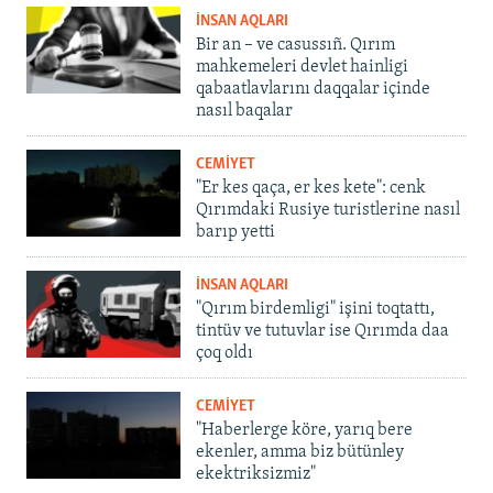
İNSAN AQLARI
Bir an – ve casussıñ. Qırım
mahkemeleri devlet hainligi
qabaatlavlarını daqqalar içinde
nasıl baqalar
CEMİYET
"Er kes qaça, er kes kete": cenk
Qırımdaki Rusiye turistlerine nasıl
barıp yetti
İNSAN AQLARI
"Qırım birdemligi" işini toqtattı,
tintüv ve tutuvlar ise Qırımda daa
çoq oldı
CEMİYET
"Haberlerge köre, yarıq bere
ekenler, amma biz bütünley
ekektriksizmiz"