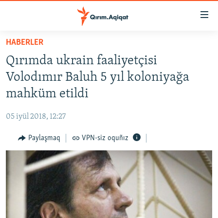
Link
açıqlığı
Esas
HABERLER
mündericege
HABERLER
Qırımda ukrain faaliyetçisi
qaytmaq
SİYASET
Baş
Volodımır Baluh 5 yıl koloniyağa
İQTİSADİYAT
navigatsiyağa
mahküm etildi
qaytmaq
CEMİYET
Qıdıruvğa
05 iyül 2018, 12:27
MEDENİYET
qaytmaq
Paylaşmaq
VPN-siz oquñız
İNSAN AQLARI
VİDEO
SÜRET
BLOGLAR
FİKİR