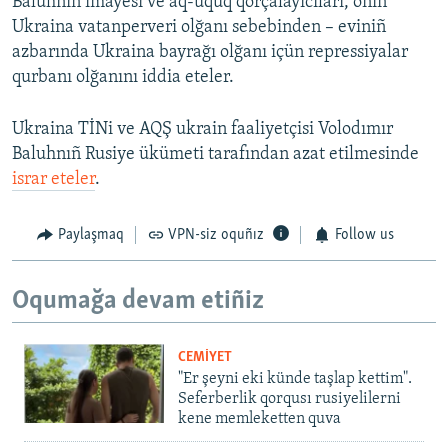
Baluhnıñ imayesi ve aq-uquq qorçalayıcıları, onıñ
Ukraina vatanperveri olğanı sebebinden – eviniñ
azbarında Ukraina bayrağı olğanı içün repressiyalar
qurbanı olğanını iddia eteler.
Ukraina TİNi ve AQŞ ukrain faaliyetçisi Volodımır
Baluhnıñ Rusiye ükümeti tarafından azat etilmesinde
israr eteler
.
Paylaşmaq
VPN-siz oquñız
Follow us
Oqumağa devam etiñiz
CEMİYET
"Er şeyni eki künde taşlap kettim".
Seferberlik qorqusı rusiyelilerni
kene memleketten quva