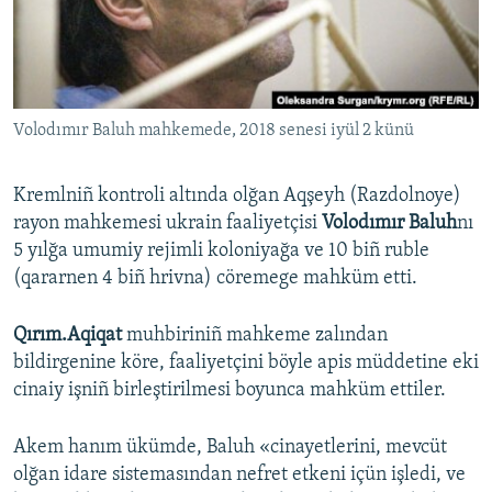
Русский
Українською
Volodımır Baluh mahkemede, 2018 senesi iyül 2 künü
QOŞULIÑIZ!
Kremlniñ kontroli altında olğan Aqşeyh (Razdolnoye)
rayon mahkemesi ukrain faaliyetçisi
Volodımır Baluh
nı
RFE/RS bütün saytları
5 yılğa umumiy rejimli koloniyağa ve 10 biñ ruble
(qararnen 4 biñ hrivna) cöremege mahküm etti.
Qırım.Aqiqat
muhbiriniñ mahkeme zalından
bildirgenine köre, faaliyetçini böyle apis müddetine eki
cinaiy işniñ birleştirilmesi boyunca mahküm ettiler.
Akem hanım ükümde, Baluh «cinayetlerini, mevcüt
olğan idare sistemasından nefret etkeni içün işledi, ve