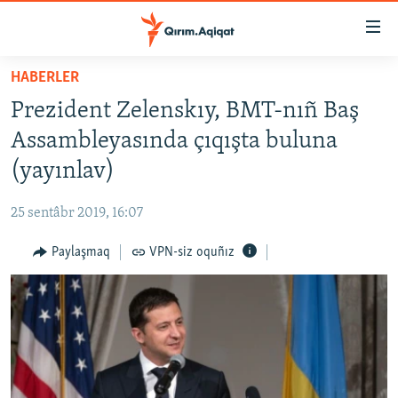
Link
açıqlığı
Esas
HABERLER
mündericege
HABERLER
Prezident Zelenskıy, BMT-nıñ Baş
qaytmaq
SİYASET
Baş
Assambleyasında çıqışta buluna
İQTİSADİYAT
navigatsiyağa
(yayınlav)
qaytmaq
CEMİYET
Qıdıruvğa
25 sentâbr 2019, 16:07
MEDENİYET
qaytmaq
Paylaşmaq
VPN-siz oquñız
İNSAN AQLARI
VİDEO
SÜRET
BLOGLAR
FİKİR