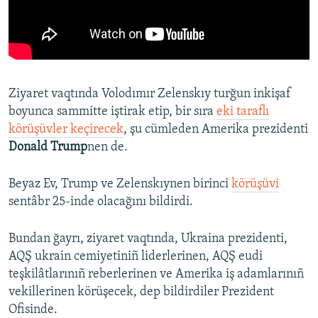
Ziyaret vaqtında Volodımır Zelenskıy turğun inkişaf
boyunca sammitte iştirak etip, bir sıra
eki taraflı
körüşüvler keçirecek
, şu cümleden Amerika prezidenti
Donald Trump
nen de.
Beyaz Ev, Trump ve Zelenskıynen birinci
körüşüvi
sentâbr 25-inde olacağını bildirdi.
Bundan ğayrı, ziyaret vaqtında, Ukraina prezidenti,
AQŞ ukrain cemiyetiniñ liderlerinen, AQŞ eudi
teşkilâtlarınıñ reberlerinen ve Amerika iş adamlarınıñ
vekillerinen körüşecek, dep bildirdiler Prezident
Ofisinde.