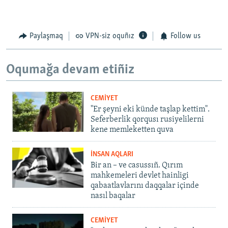
Paylaşmaq
VPN-siz oquñız
Follow us
Oqumağa devam etiñiz
CEMİYET
"Er şeyni eki künde taşlap kettim".
Seferberlik qorqusı rusiyelilerni
kene memleketten quva
İNSAN AQLARI
Bir an – ve casussıñ. Qırım
mahkemeleri devlet hainligi
qabaatlavlarını daqqalar içinde
nasıl baqalar
CEMİYET