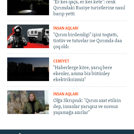
"Er kes qaça, er kes kete": cenk
Qırımdaki Rusiye turistlerine nasıl
barıp yetti
İNSAN AQLARI
"Qırım birdemligi" işini toqtattı,
tintüv ve tutuvlar ise Qırımda daa
çoq oldı
CEMİYET
"Haberlerge köre, yarıq bere
ekenler, amma biz bütünley
ekektriksizmiz"
İNSAN AQLARI
Olğa Skrıpnık: "Qırım azat etilsin
dep, insanlar yarıqsız ve suvsuz
yaşamağa azırlar"