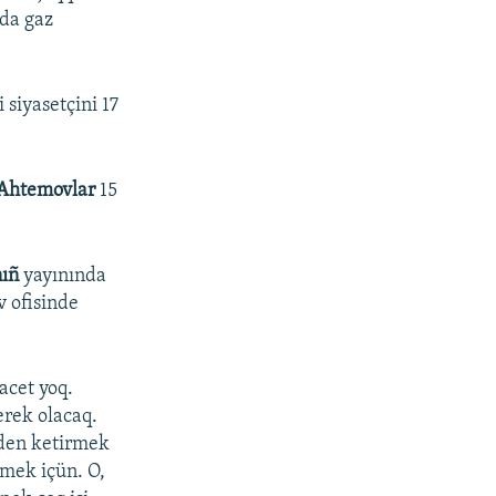
nda gaz
siyasetçini 17
 Ahtemovlar
15
nıñ
yayınında
v ofisinde
acet yoq.
rek olacaq.
rden ketirmek
rmek içün. O,