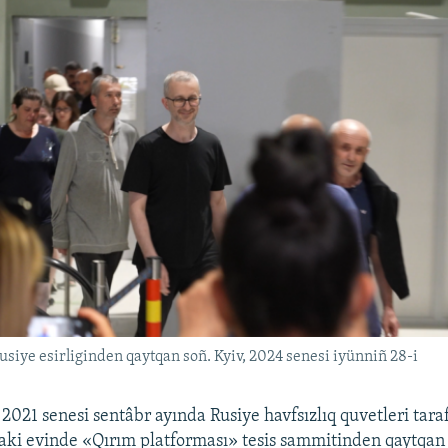
siye esirliginden qaytqan soñ. Kyiv, 2024 senesi iyünniñ 28-i
2021 senesi sentâbr ayında Rusiye havfsızlıq quvetleri tara
aki evinde «Qırım platforması» tesis sammitinden qaytqan