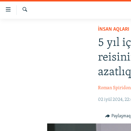
Link
açıqlığı
Qıdırmaq
Esas
HABERLER
İNSAN AQLARI
mündericege
SİYASET
qaytmaq
5 yıl i
Baş
İQTİSADİYAT
navigatsiyağa
reisin
CEMİYET
qaytmaq
Qıdıruvğa
MEDENİYET
azatlı
qaytmaq
İNSAN AQLARI
Roman Spiridon
VİDEO
SÜRET
02 iyül 2024, 22
BLOGLAR
Paylaşmaq
FİKİR