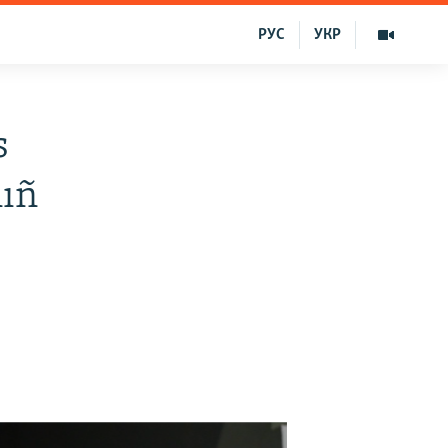
РУС
УКР
s
nıñ