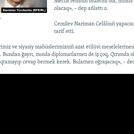
Meclis reisiniñ muavini ola, mında 
olacaq», – dep añlattı o.
v
Cemilev Nariman Celâlnıñ yapacaq 
tarif etti.
rimiz ve siyasiy mabüslerimizniñ azat etilüvi meselelerin
tı. Bundan ğayrı, mında diplomatlarnen de iş çoq, Qırımda o
oqtamayıp cevap bermek kerek. Bularnen oğraşacaq», – ded