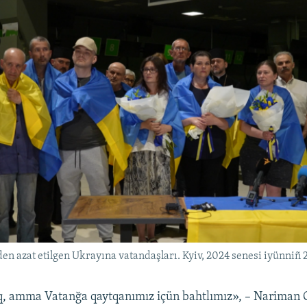
den azat etilgen Ukrayına vatandaşları. Kyiv, 2024 senesi iyünniñ 
q, amma Vatanğa qaytqanımız içün bahtlımız», – Nariman C