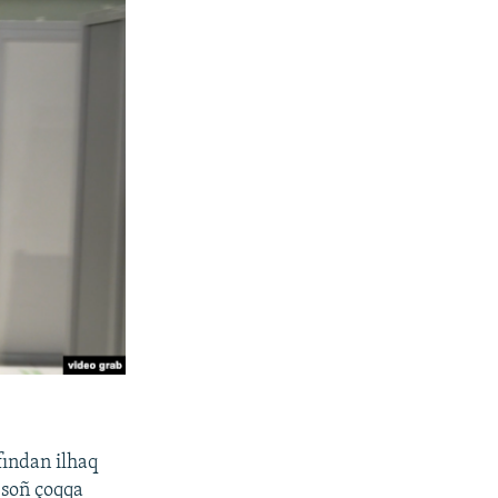
fından ilhaq
 soñ çoqqa