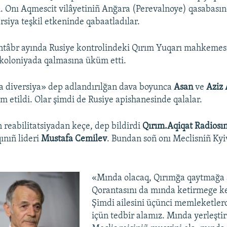
. Onı Aqmescit vilâyetiniñ Anğara (Perevalnoye) qasabası
rsiya teşkil etkeninde qabaatladılar.
ntâbr ayında Rusiye kontrolindeki Qırım Yuqarı mahkemesi 
li koloniyada qalmasına üküm etti.
a diversiya» dep adlandırılğan dava boyunca
Asan
ve
Aziz
üm etildi. Olar şimdi de Rusiye apishanesinde qalalar.
reabilitatsiyadan keçe, dep bildirdi
Qırım.Aqiqat Radiosı
ınıñ lideri
Mustafa Cemilev
. Bundan soñ onı Meclisniñ Kyi
«Mında olacaq, Qırımğa qaytmağa 
Qorantasını da mında ketirmege ke
Şimdi ailesini üçünci memleketle
içün tedbir alamız. Mında yerleşti