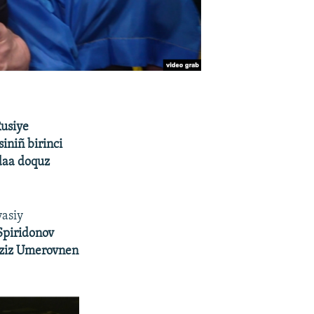
Rusiye
siniñ birinci
daa doquz
yasiy
piridonov
ziz Umerovnen