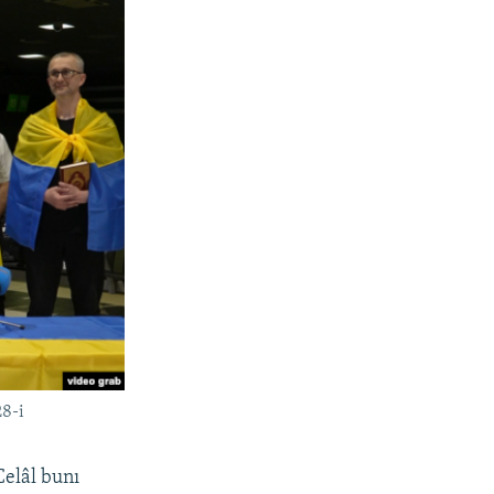
28-i
elâl bunı