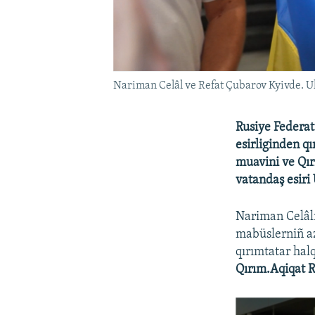
Nariman Celâl ve Refat Çubarov Kyivde. U
Rusiye Federat
esirliginden qı
muavini ve Qır
vatandaş esiri
Nariman Celâlnı
mabüslerniñ az
qırımtatar halq
Qırım.Aqiqat R