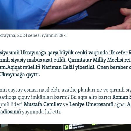
krayına, 2024 senesi iyünniñ 28-i
siyasınıñ Ukrayınağa qarşı büyük cenki vaqtında ilk sefer 
rımlı siyasiy mabüs azat etildi. Qırımtatar Milliy Meclisi rei
ım.Aqiqat müellifi Nariman Celâl yiberildi. Onen beraber 
 Ukrayınağa qayttı.
ñ qaytuv esnası nasıl oldı, azatlıq planları ne ve qırımlı si
atlıqqa çıquv imkânları barmı? Bu aqta alıp barıcı
Roman S
ınıñ lideri
Mustafa Cemilev
ve
Leniye Umerovanıñ
ağası
A
adiosınıñ
yayınında laf etti.