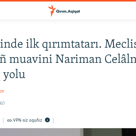
çinde ilk qırımtatarı. Mecli
iñ muavini Nariman Celâl
q yolu
ov
:40
VPN-siz oquñız