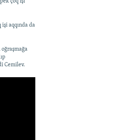
pek çoq işi
işi aqqında da
en oğraşmağa
lıp
i Cemilev.