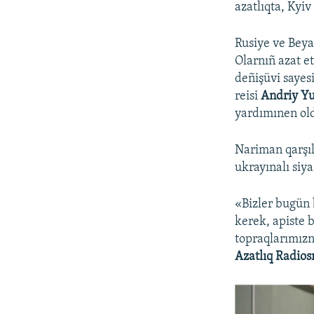
azatlıqta, Kyi
Rusiye ve Beya
Olarnıñ azat e
deñişüvi sayes
reisi
Andriy Y
yardımınen old
Nariman qarşıl
ukrayınalı siya
«Bizler bugün 
kerek, apiste b
topraqlarımızn
Azatlıq Radios