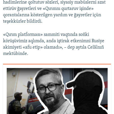
hadimlerine qoltutuv sözleri, siyasiy mabüslerni azat
ettirüv ğayretleri ve «Qırımnı qurtaruv işinde»
qorantalarına kösterilgen yardım ve ğayretler içün
teşekkürler bildirdi.
«Qırım platforması» sammiti vaqtında soñki
körüşüvimiz aqlımda, anda iştirak etkenimni Rusiye
akimiyeti «afu etip» olamadı», – dep aytıla Celâlnıñ
mektübinde.