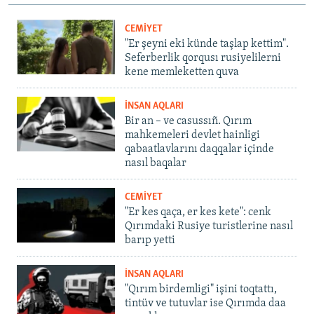
CEMİYET
"Er şeyni eki künde taşlap kettim".
Seferberlik qorqusı rusiyelilerni
kene memleketten quva
İNSAN AQLARI
Bir an – ve casussıñ. Qırım
mahkemeleri devlet hainligi
qabaatlavlarını daqqalar içinde
nasıl baqalar
CEMİYET
"Er kes qaça, er kes kete": cenk
Qırımdaki Rusiye turistlerine nasıl
barıp yetti
İNSAN AQLARI
"Qırım birdemligi" işini toqtattı,
tintüv ve tutuvlar ise Qırımda daa