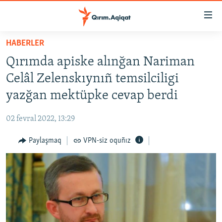
Link
açıqlığı
Esas
HABERLER
mündericege
HABERLER
Qırımda apiske alınğan Nariman
qaytmaq
SİYASET
Baş
Celâl Zelenskıynıñ temsilciligi
İQTİSADİYAT
navigatsiyağa
yazğan mektüpke cevap berdi
qaytmaq
CEMİYET
Qıdıruvğa
02 fevral 2022, 13:29
MEDENİYET
qaytmaq
Paylaşmaq
VPN-siz oquñız
İNSAN AQLARI
VİDEO
SÜRET
BLOGLAR
FİKİR