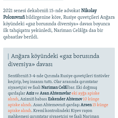
2021 senesi dekabrniñ 15-nde advokat
Nikolay
Polozovnıñ
bildirgenine köre, Rusiye quvetçileri Anğara
köyündeki «gaz borusında diversiya» davası boyunca
ilk tahqiqatnı yekünledi, Nariman Celâlğa daa bir
qabaatlav berildi.
Anğara köyündeki «gaz borusında
diversiya» davası
Sentâbrniñ 3-4-nde Qırımda Rusiye quvetçileri tintüvler
keçirip, beş insannı tuttı. Olar arasında qırımtatar
siyasetçisi ve faali
Nariman Celâl
bar. Eki doğmuş
qardaşlar
Aziz
ve
Asan Ahtemovlar
eki ayğa apiske
alındı
, Azizniñ babası
Eskender Ahtemov
10 künge
apiske alındı
. Asan Ahtemovnıñ qardaşı
Arsen
15 künge
apiske alındı
. Kreml kontrolindeki Kiyev rayon
mahkemesi qırımtatar siyasetçisi ve faali Nariman