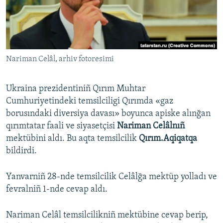
Русский
Українською
Nariman Celâl, arhiv fotoresimi
QOŞULIÑIZ!
Ukraina prezidentiniñ Qırım Muhtar
Cumhuriyetindeki temsilciligi Qırımda «gaz
RFE/RS bütün saytları
borusındaki diversiya davası» boyunca apiske alınğan
qırımtatar faali ve siyasetçisi
Nariman Celâlnıñ
mektübini aldı. Bu aqta temsilcilik
Qırım.Aqiqatqa
bildirdi.
Yanvarniñ 28-nde temsilcilik Celâlğa mektüp yolladı ve
fevralniñ 1-nde cevap aldı.
Nariman Celâl temsilcilikniñ mektübine cevap berip,