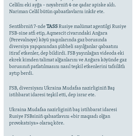
Celâlnı eki ayğa – noyabrniñ 4-ne qadar apiske aldı.
Nariman Celâl bütün qabaatlavlarnı inkâr ete.
Sentâbrniñ 7-nde
TASS
Rusiye malümat agentilgi Rusiye
FSB-sine atfı etip, Aqmescit civarındaki Anğara
(Perevalnoye) köyü yaqınlarında gaz borusında
diversiya yapqanından şübheli sayılğanlar qabaatını
itiraf etkenler, dep bildirdi. FSB yayınlağan videoda eki
ekrek kimden talimat alğanlarını ve Anğara köyünde gaz
borusınıñ patlatılmasını nasıl teşkil etkenlerini tafsilâtlı
aytıp berdi.
FSB, diversiyanı Ukraina Mudafaa nazirliginiñ Baş
istihbarat idaresi teşkil etti, dep israr ete.
Ukraina Mudafaa nazirliginiñ baş istihbarat idaresi
Rusiye FSBsiniñ qabaatlavını «bir maqsadı olğan
provokatsiya» olaraq köre.