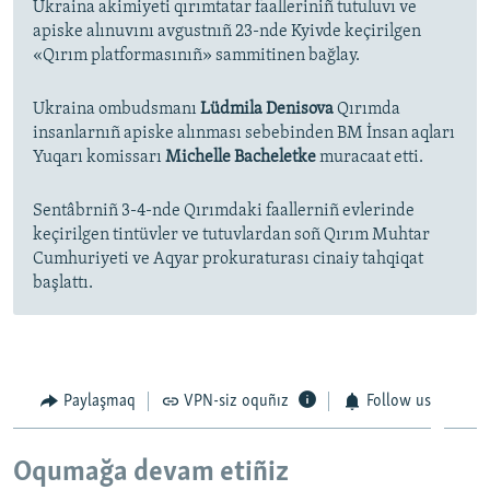
Ukraina akimiyeti qırımtatar faalleriniñ tutuluvı ve
apiske alınuvını avgustnıñ 23-nde Kyivde keçirilgen
«Qırım platformasınıñ» sammitinen bağlay.
Ukraina ombudsmanı
Lüdmila Denisova
Qırımda
insanlarnıñ apiske alınması sebebinden BM İnsan aqları
Yuqarı komissarı
Michelle Bacheletke
muracaat etti.
Sentâbrniñ 3-4-nde Qırımdaki faallerniñ evlerinde
keçirilgen tintüvler ve tutuvlardan soñ Qırım Muhtar
Cumhuriyeti ve Aqyar prokuraturası cinaiy tahqiqat
başlattı.
Paylaşmaq
VPN-siz oquñız
Follow us
Oqumağa devam etiñiz