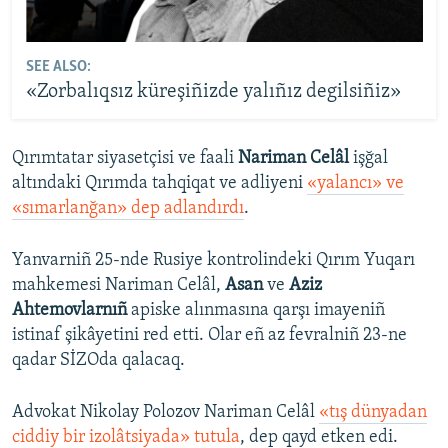
SEE ALSO:
«Zorbalıqsız küreşiñizde yalıñız degilsiñiz»
Qırımtatar siyasetçisi ve faali
Nariman Celâl
işğal
altındaki Qırımda tahqiqat ve adliyeni
«yalancı» ve
«sımarlanğan» dep adlandırdı
.
Yanvarniñ 25-nde Rusiye kontrolindeki Qırım Yuqarı
mahkemesi Nariman Celâl,
Asan
ve
Aziz
Ahtemovlarnıñ
apiske alınmasına qarşı imayeniñ
istinaf şikâyetini red etti. Olar eñ az fevralniñ 23-ne
qadar SİZOda qalacaq.
Advokat Nikolay Polozov Nariman Celâl
«tış dünyadan
ciddiy bir izolâtsiyada» tutula
, dep qayd etken edi.