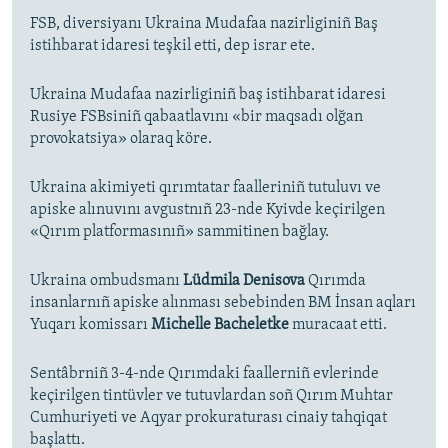
FSB, diversiyanı Ukraina Mudafaa nazirliginiñ Baş
istihbarat idaresi teşkil etti, dep israr ete.
Ukraina Mudafaa nazirliginiñ baş istihbarat idaresi
Rusiye FSBsiniñ qabaatlavını «bir maqsadı olğan
provokatsiya» olaraq köre.
Ukraina akimiyeti qırımtatar faalleriniñ tutuluvı ve
apiske alınuvını avgustnıñ 23-nde Kyivde keçirilgen
«Qırım platformasınıñ» sammitinen bağlay.
Ukraina ombudsmanı
Lüdmila Denisova
Qırımda
insanlarnıñ apiske alınması sebebinden BM İnsan aqları
Yuqarı komissarı
Michelle Bacheletke
muracaat etti.
Sentâbrniñ 3-4-nde Qırımdaki faallerniñ evlerinde
keçirilgen tintüvler ve tutuvlardan soñ Qırım Muhtar
Cumhuriyeti ve Aqyar prokuraturası cinaiy tahqiqat
başlattı.