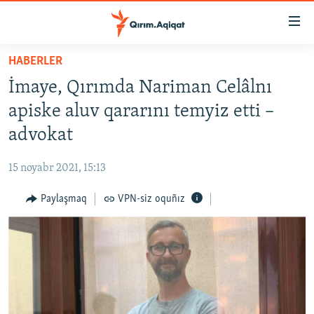
Link
açıqlığı
Esas
HABERLER
mündericege
HABERLER
İmaye, Qırımda Nariman Celâlnı
qaytmaq
SİYASET
Baş
apiske aluv qararını temyiz etti –
İQTİSADİYAT
navigatsiyağa
advokat
qaytmaq
CEMİYET
Qıdıruvğa
15 noyabr 2021, 15:13
MEDENİYET
qaytmaq
Paylaşmaq
VPN-siz oquñız
İNSAN AQLARI
VİDEO
SÜRET
BLOGLAR
FİKİR