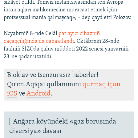
şikâyet etildi. Temyiz instantsiyasından soñ Avropa
insan aqları mahkemesine muracaat etmek içün
protsessual mania qalmaycaq», – dep qayd etti Polozov.
Noyabrniñ 8-nde Celâl
patlayıcı cihaznıñ
qaçaqçılığında da qabaatlandı
. Oktâbrniñ 28-nde
faalniñ SİZOda qaluv müddeti 2022 senesi yanvarniñ
23-ne qadar uzatıldı.
Bloklav ve tsenzurasız haberler!
Qırım.Aqiqat qullanımını
qurmaq içün
iOS
ve
Android
.
Anğara köyündeki «gaz borusında
diversiya» davası