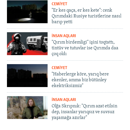
CEMİYET
"Er kes qaça, er kes kete": cenk
Qırımdaki Rusiye turistlerine nasıl
barıp yetti
İNSAN AQLARI
"Qırım birdemligi" işini toqtattı,
tintüv ve tutuvlar ise Qırımda daa
çoq oldı
CEMİYET
"Haberlerge köre, yarıq bere
ekenler, amma biz bütünley
ekektriksizmiz"
İNSAN AQLARI
Olğa Skrıpnık: "Qırım azat etilsin
dep, insanlar yarıqsız ve suvsuz
yaşamağa azırlar"