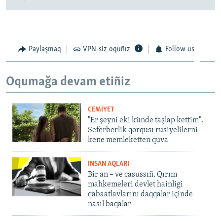
Paylaşmaq
VPN-siz oquñız
Follow us
Oqumağa devam etiñiz
CEMİYET
"Er şeyni eki künde taşlap kettim".
Seferberlik qorqusı rusiyelilerni
kene memleketten quva
İNSAN AQLARI
Bir an – ve casussıñ. Qırım
mahkemeleri devlet hainligi
qabaatlavlarını daqqalar içinde
nasıl baqalar