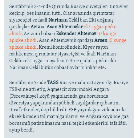
Sentâbrniñ 3-4-nde Qırımda Rusiye quvetçileri tintüvler
keçirip, beş insannı tuttı. Olar arasında qırımtatar
siyasetçisi ve faali
Nariman Celâl
bar. Eki doğmuş
qardaşlar
Aziz
ve
Asan Ahtemovlar
eki ayğa apiske
alındı
, Azizniñ babası
Eskender Ahtemov
10 künge
apiske alındı
. Asan Ahtemovnıñ qardaşı
Arsen
15 künge
apiske alındı
. Kreml kontrolindeki Kiyev rayon
mahkemesi qırımtatar siyasetçisi ve faali Nariman
Celâlnı eki ayğa – noyabrniñ 4-ne qadar apiske aldı.
Nariman Celâl bütün qabaatlavlarnı inkâr ete.
Sentâbrniñ 7-nde
TASS
Rusiye malümat agentilgi Rusiye
FSB-sine atfı etip, Aqmescit civarındaki Anğara
(Perevalnoye) köyü yaqınlarında gaz borusında
diversiya yapqanından şübheli sayılğanlar qabaatını
itiraf etkenler, dep bildirdi. FSB yayınlağan videoda eki
ekrek kimden talimat alğanlarını ve Anğara köyünde gaz
borusınıñ patlatılmasını nasıl teşkil etkenlerini tafsilâtlı
aytıp berdi.