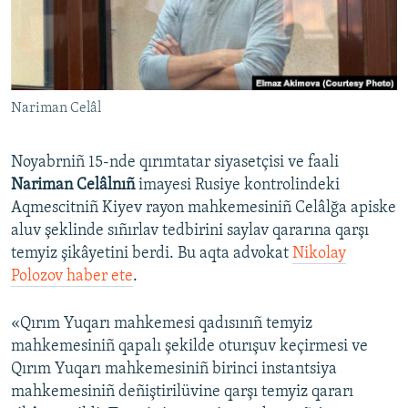
Русский
Українською
Nariman Celâl
QOŞULIÑIZ!
Noyabrniñ 15-nde qırımtatar siyasetçisi ve faali
Nariman Celâlnıñ
imayesi Rusiye kontrolindeki
RFE/RS bütün saytları
Aqmescitniñ Kiyev rayon mahkemesiniñ Celâlğa apiske
aluv şeklinde sıñırlav tedbirini saylav qararına qarşı
temyiz şikâyetini berdi. Bu aqta advokat
Nikolay
Polozov haber ete
.
«Qırım Yuqarı mahkemesi qadısınıñ temyiz
mahkemesiniñ qapalı şekilde oturışuv keçirmesi ve
Qırım Yuqarı mahkemesiniñ birinci instantsiya
mahkemesiniñ deñiştirilüvine qarşı temyiz qararı