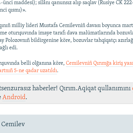
-ünci maddesi); silânı qanunsız alıp saqlav (Rusiye CK 222
nci qısmı)».
qınıñ milliy lideri Mustafa Cemilevniñ davası boyunca mart
e oturışuvında imaye tarafı dava malümatlarında bozuvlar
y Polozovnıñ bildirgenine köre, bozuvlar tahqiqatçı azırla
ğlı edi.
şuvında belli olğanına köre,
Cemilevniñ Qırımğa kiriş yasa
rtnıñ 5-ne qadar uzatıldı
.​
 tsenzurasız haberler! Qırım.Aqiqat qullanımını
e
Android
.
 Cemilev