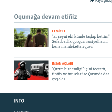
Paylaşmaq
Oqumağa devam etiñiz
CEMİYET
"Er şeyni eki künde taşlap kettim".
Seferberlik qorqusı rusiyelilerni
kene memleketten quva
İNSAN AQLARI
"Qırım birdemligi" işini toqtattı,
tintüv ve tutuvlar ise Qırımda daa
çoq oldı
Русский
INFO
Українською