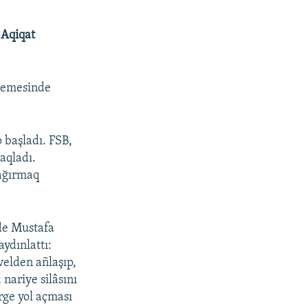
.Aqiqat
hkemesinde
 başladı. FSB,
aqladı.
ağırmaq
nde Mustafa
ydınlattı:
velden añlaşıp,
nariye silâsını
erge yol açması