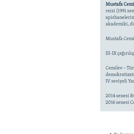
Mustafa Cemi
reisi (1991 se
apishanelerin
akademiki, d
Mustafa Cemil
III-IX çağırıl
Cemilev – Tür
demokratizats
IV seviyeli Y
2014 senesi Ru
2016 senesi C