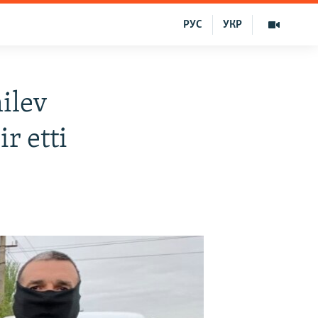
РУС
УКР
ilev
r etti