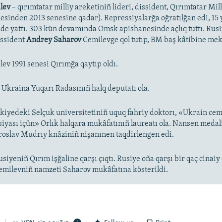
lev
– qırımtatar milliy areketiniñ lideri, dissident, Qırımtatar Mil
nesinden 2013 senesine qadar). Repressiyalarğa oğratılğan edi, 15 y
de yattı. 303 kün devamında Omsk apishanesinde açlıq tuttı. Rus
issident
Andrey Saharov
Cemilevge qol tutıp, BM baş kâtibine mek
ev 1991 senesi Qırımğa qaytıp oldı.
ış Ukraina Yuqarı Radasınıñ halq deputatı ola.
kiyedeki Selçuk universitetiniñ uquq fahriy doktorı, «Ukrain cem
iyası içün» Orlık halqara mukâfatınıñ laureatı ola. Nansen medal
aroslav Mudrıy knâziniñ nişanınen taqdirlengen edi.
siyeniñ Qırım işğaline qarşı çıqtı. Rusiye oña qarşı bir qaç cinaiy 
emilevniñ namzeti Saharov mukâfatına kösterildi.