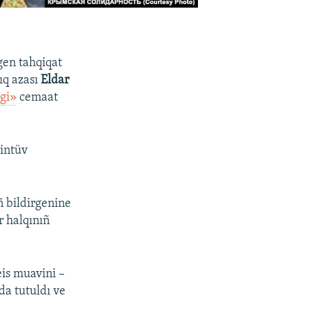
gen tahqiqat
ıq azası
Eldar
gi»
cemaat
intüv
ñ bildirgenine
r halqınıñ
eis muavini –
da tutuldı ve