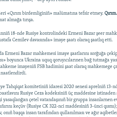
leri «Qırım birdemliginiñ» malümatına tefsir etmey.
Qırım
mat almağa tırışa.
yünniñ 18-nde Rusiye kontrolindeki Ermeni Bazar şeer ma
tafa Cemilev davasında» imaye şaatı olaraq şaatlıq etti.
a Ermeni Bazar mahkemesi imaye şaatlarını sorğuğa çekip
sı» boyunca Ukraina uquq qoruyıcılarınen bağ tutmağa yas
ahkeme imayeniñ FSB hadimini şaat olaraq mahkemege ç
naatlendirdi.
ye Tahqiqat komitetiniñ idaresi 2020 senesi aprelniñ 13-
aatlavını Rusiye Ceza kodeksiniñ üç maddesine istinaden a
şi yasaqlanğan çetel vatandaşınıñ bir gruppa insanlarnen e
sıñırını keçüv (Rusiye CK 322-nci maddesiniñ 3-ünci qısmı); 
v, onıñ başqa insan tarafından qullanılması ve ağır aqibetl