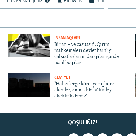
VPN-siz oquñız
Follow us
Print
İNSAN AQLARI
Bir an – ve casussıñ. Qırım
mahkemeleri devlet hainligi
qabaatlavlarını daqqalar içinde
nasıl baqalar
CEMİYET
"Haberlerge köre, yarıq bere
ekenler, amma biz bütünley
ekektriksizmiz"
QOŞULIÑIZ!