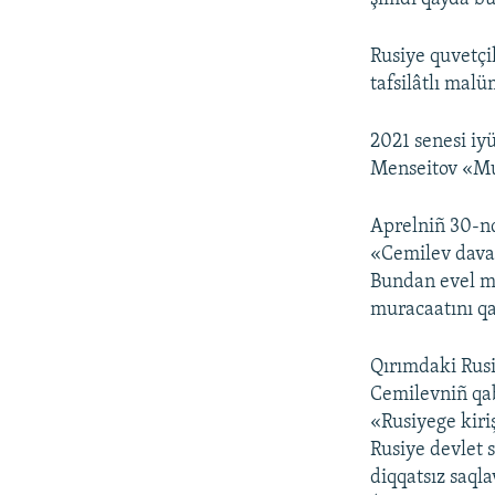
Rusiye quvetçi
tafsilâtlı malü
2021 senesi i
Menseitov «Mus
Aprelniñ 30-nd
«Cemilev dava
Bundan evel m
muracaatını qa
Qırımdaki Rusi
Cemilevniñ qab
«Rusiyege kiri
Rusiye devlet 
diqqatsız saqla