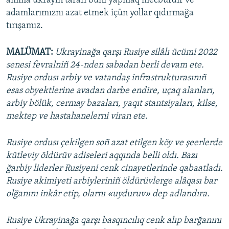
amma ukrayin tarafı bunı yapmaq mecburdır ve
adamlarımıznı azat etmek içün yollar qıdırmağa
tırışamız.
MALÜMAT:
Ukrayinağa qarşı Rusiye silâlı ücümi 2022
senesi fevralniñ 24-nden sabadan berli devam ete.
Rusiye ordusı arbiy ve vatandaş infrastrukturasınıñ
esas obyektlerine avadan darbe endire, uçaq alanları,
arbiy bölük, cermay bazaları, yaqıt stantsiyaları, kilse,
mektep ve hastahanelerni viran ete.
Rusiye ordusı çekilgen soñ azat etilgen köy ve şeerlerde
kütleviy öldürüv adiseleri aqqında belli oldı. Bazı
ğarbiy liderler Rusiyeni cenk cinayetlerinde qabaatladı.
Rusiye akimiyeti arbiyleriniñ öldürüvlerge alâqası bar
olğanını inkâr etip, olarnı «uyduruv» dep adlandıra.
Rusiye Ukrayinağa qarşı basqıncılıq cenk alıp barğanını