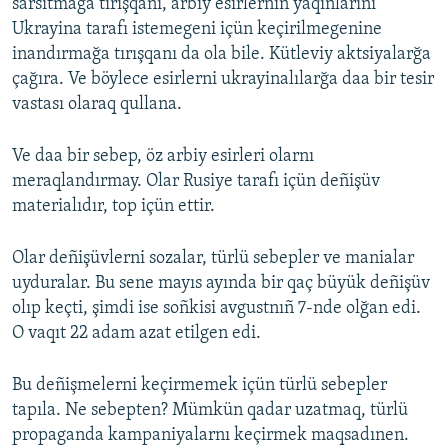
sarsıtmağa tırışqanı, arbiy esirlerniñ yaqınlarını
Ukrayina tarafı istemegeni içün keçirilmegenine
inandırmağa tırışqanı da ola bile. Kütleviy aktsiyalarğa
çağıra. Ve böylece esirlerni ukrayinalılarğa daa bir tesir
vastası olaraq qullana.
Ve daa bir sebep, öz arbiy esirleri olarnı
meraqlandırmay. Olar Rusiye tarafı içün deñişüv
materialıdır, top içün ettir.
Olar deñişüvlerni sozalar, türlü sebepler ve manialar
uyduralar. Bu sene mayıs ayında bir qaç büyük deñişüv
olıp keçti, şimdi ise soñkisi avgustnıñ 7-nde olğan edi.
O vaqıt 22 adam azat etilgen edi.
Bu deñişmelerni keçirmemek içün türlü sebepler
tapıla. Ne sebepten? Mümkün qadar uzatmaq, türlü
propaganda kampaniyalarnı keçirmek maqsadınen.