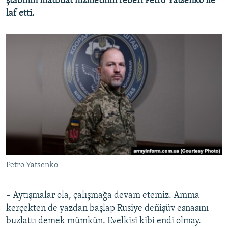
ştabınıñ matbuat hızmetiniñ reberi Petro Yatsenko ile
laf etti.
Petro Yatsenko
– Aytışmalar ola, çalışmağa devam etemiz. Amma
kerçekten de yazdan başlap Rusiye deñişüv esnasını
buzlattı demek mümkün. Evelkisi kibi endi olmay.