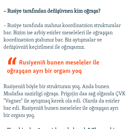
– Rusiye tarafından deñişüvnen kim oğraşa?
– Rusiye tarafında mahsus koordinatsion strukturalar
bar. Bizim ise arbiy esirler meseleleri ile oğraşqan
koordinatsion ştabımız bar. Biz aytışmalar ve
deñişüvniñ keçirilmesi ile oğraşamız.
Rusiyeniñ bunen meseleler ile
oğraşqan ayrı bir organı yoq
Rusiyeniñ böyle bir strukturası yoq. Anda bunen
Mudafaa nazirligi oğraşa. Prigojin daa sağ olğanda ÇVK
"Vagner" ile aytışmaq kerek ola edi. Olarda da esirler
bar edi. Rusiyeniñ bunen meseleler ile oğraşqan ayrı
bir organı yoq.