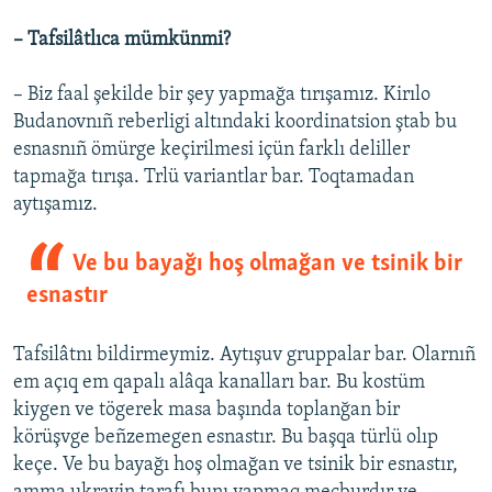
– Tafsilâtlıca mümkünmi?
– Biz faal şekilde bir şey yapmağa tırışamız. Kirılo
Budanovnıñ reberligi altındaki koordinatsion ştab bu
esnasnıñ ömürge keçirilmesi içün farklı deliller
tapmağa tırışa. Trlü variantlar bar. Toqtamadan
aytışamız.
Ve bu bayağı hoş olmağan ve tsinik bir
esnastır
Tafsilâtnı bildirmeymiz. Aytışuv gruppalar bar. Olarnıñ
em açıq em qapalı alâqa kanalları bar. Bu kostüm
kiygen ve tögerek masa başında toplanğan bir
körüşvge beñzemegen esnastır. Bu başqa türlü olıp
keçe. Ve bu bayağı hoş olmağan ve tsinik bir esnastır,