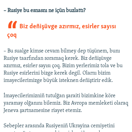
– Rusiye bu esnasnı ne içün buzlattı?
Biz deñişüvge azırmız, esirler sayısı
çoq
– Bu sualge kimse cevam bilmey dep tüşünem, bunı
Rusiye taarfından soramaq kerek. Biz deñişüvge
azırmız, esirler sayısı çoq. Bizim yerlerimiz tola ve bu
Rusiye esirlerini bizge kerek degil. Olarnı bizim
imayecilerimizge büyük isteknen deñiştirir edik.
İmayecilerimizniñ tutulğan şaraiti bizimkine köre
yaramay olğanını bilemiz. Biz Avropa memleketi olaraq
Jeneva şartnamesine riayet etemiz.
Sebepler arasında Rusiyeniñ Ukrayina cemiyetini