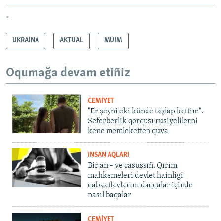
*
UKRAİNA
AKTUAL
MÜİM
Oqumağa devam etiñiz
CEMİYET
"Er şeyni eki künde taşlap kettim".
Seferberlik qorqusı rusiyelilerni
kene memleketten quva
İNSAN AQLARI
Bir an – ve casussıñ. Qırım
mahkemeleri devlet hainligi
qabaatlavlarını daqqalar içinde
nasıl baqalar
CEMİYET