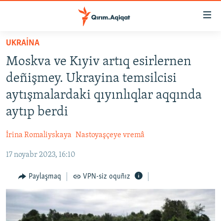
Link
açıqlığı
Esas
UKRAİNA
mündericege
HABERLER
Moskva ve Kıyiv artıq esirlernen
qaytmaq
SİYASET
Baş
deñişmey. Ukrayina temsilcisi
İQTİSADİYAT
navigatsiyağa
aytışmalardaki qıyınlıqlar aqqında
qaytmaq
CEMİYET
aytıp berdi
Qıdıruvğa
MEDENİYET
qaytmaq
İrina Romaliyskaya
Nastoyaşçeye vremâ
İNSAN AQLARI
17 noyabr 2023, 16:10
VİDEO
SÜRET
Paylaşmaq
VPN-siz oquñız
BLOGLAR
FİKİR