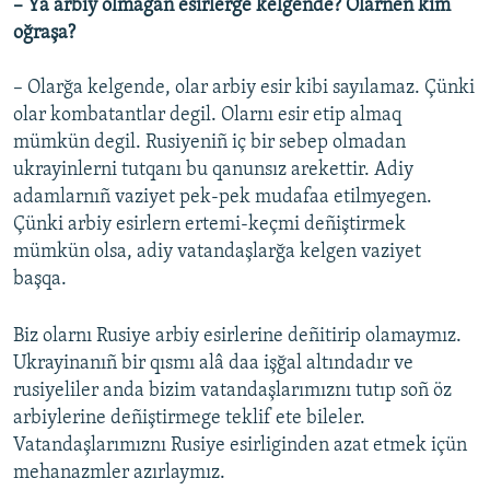
– Ya arbiy olmağan esirlerge kelgende? Olarnen kim
oğraşa?
– Olarğa kelgende, olar arbiy esir kibi sayılamaz. Çünki
olar kombatantlar degil. Olarnı esir etip almaq
mümkün degil. Rusiyeniñ iç bir sebep olmadan
ukrayinlerni tutqanı bu qanunsız arekettir. Adiy
adamlarnıñ vaziyet pek-pek mudafaa etilmyegen.
Çünki arbiy esirlern ertemi-keçmi deñiştirmek
mümkün olsa, adiy vatandaşlarğa kelgen vaziyet
başqa.
Biz olarnı Rusiye arbiy esirlerine deñitirip olamaymız.
Ukrayinanıñ bir qısmı alâ daa işğal altındadır ve
rusiyeliler anda bizim vatandaşlarımıznı tutıp soñ öz
arbiylerine deñiştirmege teklif ete bileler.
Vatandaşlarımıznı Rusiye esirliginden azat etmek içün
mehanazmler azırlaymız.