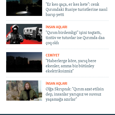
"Er kes qaça, er kes kete": cenk
Qırımdaki Rusiye turistlerine nasıl
barıp yetti
İNSAN AQLARI
"Qırım birdemligi" işini toqtattı,
tintüv ve tutuvlar ise Qırımda daa
çoq oldı
CEMİYET
"Haberlerge köre, yarıq bere
ekenler, amma biz bütünley
ekektriksizmiz"
İNSAN AQLARI
Olğa Skrıpnık: "Qırım azat etilsin
dep, insanlar yarıqsız ve suvsuz
yaşamağa azırlar"