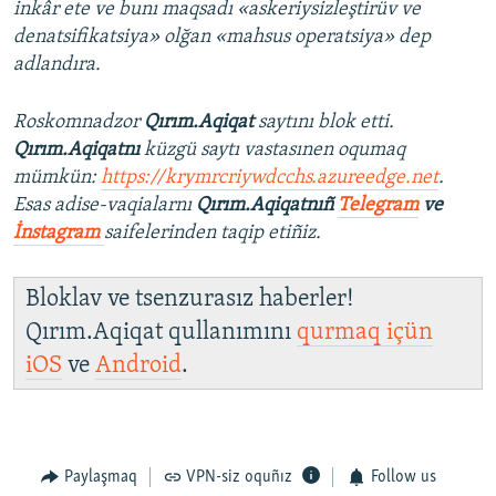
inkâr ete ve bunı maqsadı «askeriysizleştirüv ve
denatsifikatsiya» olğan «mahsus operatsiya» dep
adlandıra.
Roskomnadzor
Qırım.Aqiqat
saytını blok etti.
Qırım.Aqiqatnı
küzgü saytı vastasınen oqumaq
mümkün:
https://krymrcriywdcchs.azureedge.net
.
Esas adise-vaqialarnı
Qırım.Aqiqatnıñ
Telegram
ve
İnstagram
saifelerinden taqip etiñiz.
Bloklav ve tsenzurasız haberler!
Qırım.Aqiqat qullanımını
qurmaq içün
iOS
ve
Android
.
Paylaşmaq
VPN-siz oquñız
Follow us