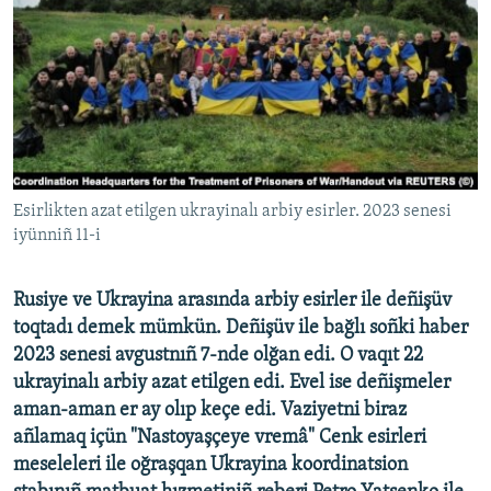
Русский
Українською
QOŞULIÑIZ!
Esirlikten azat etilgen ukrayinalı arbiy esirler. 2023 senesi
iyünniñ 11-i
RFE/RS bütün saytları
Rusiye ve Ukrayina arasında arbiy esirler ile deñişüv
toqtadı demek mümkün. Deñişüv ile bağlı soñki haber
2023 senesi avgustnıñ 7-nde olğan edi. O vaqıt 22
ukrayinalı arbiy azat etilgen edi. Evel ise deñişmeler
aman-aman er ay olıp keçe edi. Vaziyetni biraz
añlamaq içün "Nastoyaşçeye vremâ" Cenk esirleri
meseleleri ile oğraşqan Ukrayina koordinatsion