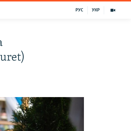
РУС
УКР
a
uret)