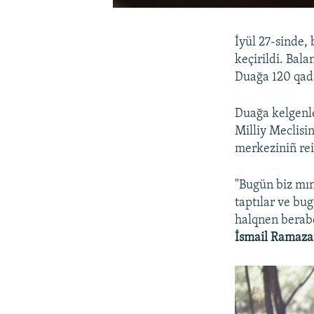
İyül 27-sinde,
keçirildi. Bala
Duağa 120 qad
Duağa kelgenle
Milliy Meclisi
merkeziniñ rei
"Bugün biz mı
taptılar ve bu
halqnen berabe
İsmail Ramaza