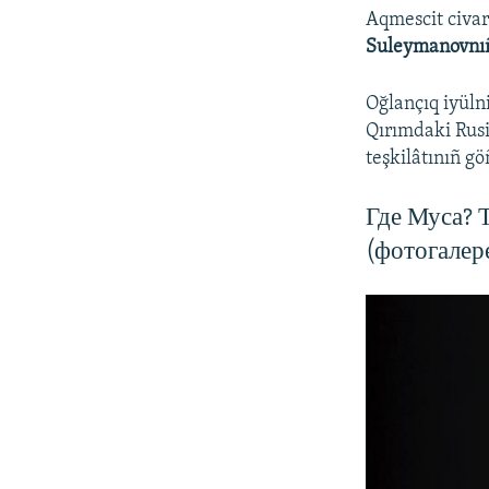
Aqmescit civa
Suleymanovnı
Oğlançıq iyülni
Qırımdaki Rusi
teşkilâtınıñ göñ
Где Муса? 
(фотогалер