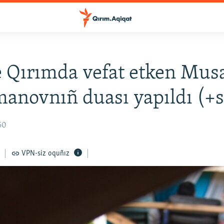
 Qırımda vefat etken Mus
anovnıñ duası yapıldı (+s
50
VPN-siz oquñız