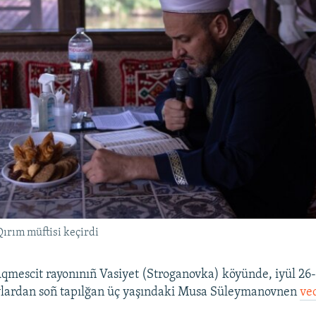
ırım müftisi keçirdi
Aqmescit rayonınıñ Vasiyet (Stroganovka) köyünde, iyül 26-
vlardan soñ tapılğan üç yaşındaki Musa Süleymanovnen
ved