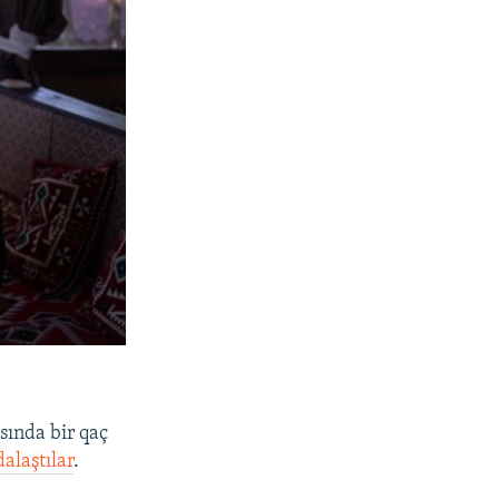
sında bir qaç
alaştılar
.