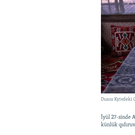
Duanı Kyivdeki Q
İyül 27-sinde 
künlük qıdıru