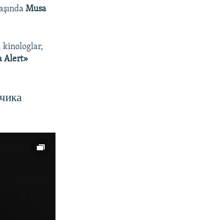
yaşında
Musa
 kinologlar,
a Alert»
ьчика