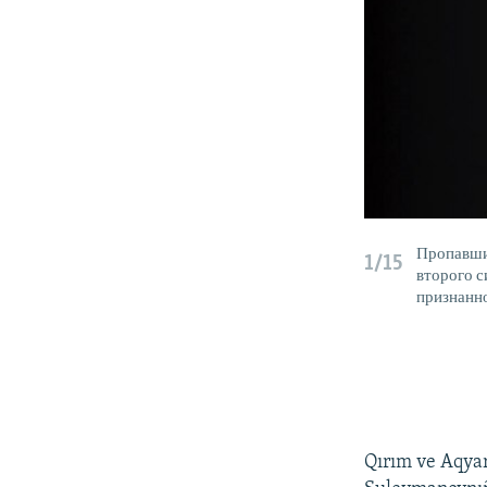
Пропавши
1/15
второго с
признанн
Qırım ve Aqyar