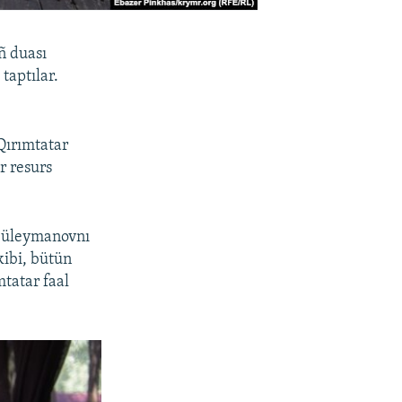
ñ duası
taptılar.
Qırımtatar
r resurs
 Süleymanovnı
kibi, bütün
tatar faal