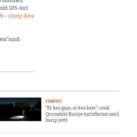
 oluvınen
l
niñ 105-inci
i
vi –
cinaiy dava
d
e
ava"sınıñ
CEMİYET
"Er kes qaça, er kes kete": cenk
Qırımdaki Rusiye turistlerine nasıl
barıp yetti