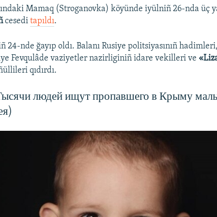
rındaki Mamaq (Stroganovka) köyünde iyülniñ 26-nda üç 
ñ
cesedi
tapıldı
.
ñ 24-nde ğayıp oldı. Balanı Rusiye politsiyasınıñ hadimleri,
ye Fevqulâde vaziyetler nazirliginiñ idare vekilleri ve
«Liz
üllileri qıdırdı.
Тысячи людей ищут пропавшего в Крыму мал
ея)