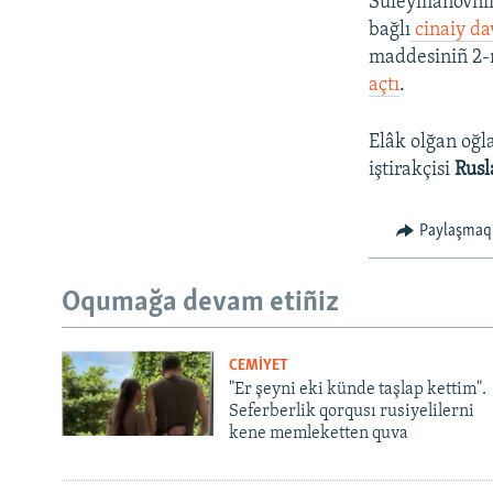
Suleymanovnıñ
bağlı
cinaiy da
maddesiniñ 2-n
açtı
.
Elâk olğan oğl
iştirakçisi
Rus
Paylaşmaq
Oqumağa devam etiñiz
CEMİYET
"Er şeyni eki künde taşlap kettim".
Seferberlik qorqusı rusiyelilerni
kene memleketten quva