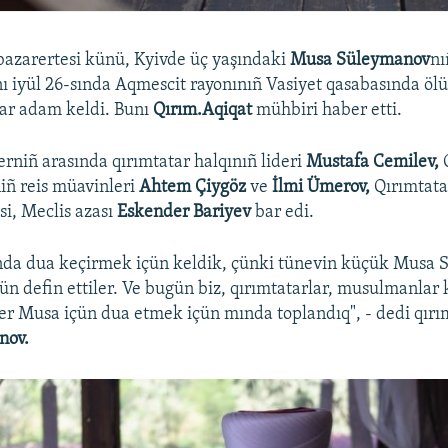
 bazarertesi künü, Kyivde üç yaşındaki
Musa Süleymanov
nı
nı iyül 26-sında Aqmescit rayonınıñ Vasiyet qasabasında ölü 
ar adam keldi. Bunı
Qırım.Aqiqat
mühbiri haber etti.
rniñ arasında qırımtatar halqınıñ lideri
Mustafa Cemilev,
niñ reis müavinleri
Ahtem Çiygöz
ve
İlmi Ümerov,
Qırımtata
si, Meclis azası
Eskender Bariyev
bar edi.
nda dua keçirmek içün keldik, çünki tünevin küçük Musa
gün defin ettiler. Ve bugün biz, qırımtatarlar, musulmanlar 
r Musa içün dua etmek içün mında toplandıq", - dedi qırım
nov.