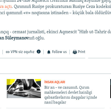
 iyülniñ 24-nde Aqmescit civarında Mamaq köyünde ğayıp
va açtı
. Qırımnıñ Rusiye prokuraturası Rusiye Ceza kodeksi
ci qısmınıñ «v» noqtasına istinaden – küçük bala öldürilü
ançıq - cemaat jurnalisti, ekinci Aqmescit "Hizb ut-Tahrir d
lan Süleymanov
nıñ oğlu.
VPN-siz oquñız
Follow us
Print
İNSAN AQLARI
Bir an – ve casussıñ. Qırım
mahkemeleri devlet hainligi
qabaatlavlarını daqqalar içinde
nasıl baqalar