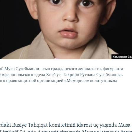
й Муса Сулейманов – сын гражданского журналиста, фигуранта
имферопольского «дела Хизб ут-Тахрир» Руслана Сулейманова,
ого правозащитной организацией «Мемориал» политузником
daki Rusiye Tahqiqat komitetiniñ idaresi üç yaşında Musa