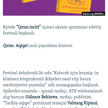
Русский
Українською
Kyivde
“Qırım inciri”
üçünci ukrain-qırımtatar edebiy
QOŞULIÑIZ!
festivali başlandı.
Qırım. Aqiqat
canlı yayınlavnı köstere.
RFE/RS bütün saytları
Fevtival dekabrniñ 26-nda “Kelecek içün keçmiş: öz
közünen körgenlerniñ ikâyeleri nasıl etip hatıra
medeniyetini yaratalar” adlı munaqaşadan başlandı.
Spikerler arasında – qırımlı tarihçı, ATR telekanalınıñ
alıp barıcısı
Gülnara Bekirova
, tarihçı, publitsist,
“Tarihiy aqiqat” portalınıñ tesisçisi
Vahtang Kipiani
,