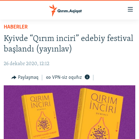
Link
açıqlığı
Esas
HABERLER
mündericege
HABERLER
Kyivde “Qırım inciri” edebiy festival
qaytmaq
SİYASET
Baş
başlandı (yayınlav)
İQTİSADİYAT
navigatsiyağa
qaytmaq
26 dekabr 2020, 12:12
CEMİYET
Qıdıruvğa
MEDENİYET
Paylaşmaq
VPN-siz oquñız
qaytmaq
İNSAN AQLARI
VİDEO
SÜRET
BLOGLAR
FİKİR