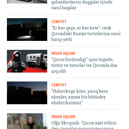
qabaatlavlarını daqqalar içinde
nasıl baqalar
CEMİYET
"Er kes qaça, er kes kete": cenk
Qırımdaki Rusiye turistlerine nasıl
barıp yetti
İNSAN AQLARI
"Qırım birdemligi" işini toqtattı,
tintüv ve tutuvlar ise Qırımda daa
çoq oldı
CEMİYET
"Haberlerge köre, yarıq bere
ekenler, amma biz bütünley
ekektriksizmiz"
İNSAN AQLARI
Olğa Skrıpnık: "Qırım azat etilsin