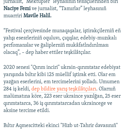
jurnalist, “Mektüpler” leyhasının tesisçilerinden biri
Naciye Femi
ve jurnalist, “Tamırlar” leyhasınıñ
muarriri
Mavile Halil.
“Festival çerçivesinde munaqaşalar, iştirakçilerniñ eñ
yahşı esesrleriniñ oquluvı, çıqışlar, edebiy-muzıkalı
perfomanslar ve ğaliplerniñ mukâfatlndırılması
olacaq”, – dep haber ettiler teşkilâtçılar.
2020 senesi "Qırım inciri" ukrain-qırımtatar edebiyat
yarışında bıltır kibi 125 müellif iştirak etti. Olar em
yazğan eserlerini, em tercimelerini yolladı. Umumen
284 iş keldi,
dep bildire yarış teşkilâtçıları
. Olarnıñ
malümatına köre, 223 eser ukraince yazılğan, 25 eser
qırımtatarca, 36 iş qırımtatarcadan ukraincege ve
aksine tercime etildi.
Bıltır Aqmescitteki ekinci "Hizb ut-Tahrir davasınıñ"