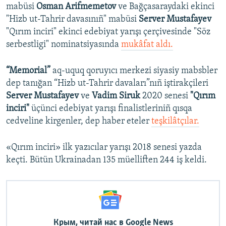
mabüsi
Osman Arifmemetov
ve Bağçasaraydaki ekinci
"Hizb ut-Tahrir davasınıñ" mabüsi
Server Mustafayev
"Qırım inciri" ekinci edebiyat yarışı çerçivesinde "Söz
serbestligi" nominatsiyasında
mukâfat aldı.
“Memorial”
aq-uquq qoruyıcı merkezi siyasiy mabsbler
dep tanığan “Hizb ut-Tahrir davaları”nıñ iştirakçileri
Server Mustafayev
ve
Vadim Siruk
2020 senesi
"Qırım
inciri"
üçünci edebiyat yarışı finalistleriniñ qısqa
cedveline kirgenler, dep haber eteler
teşkilâtçılar.
«Qırım inciri» ilk yazıcılar yarışı 2018 senesi yazda
keçti. Bütün Ukrainadan 135 müelliften 244 iş keldi.
Крым, читай нас в Google News