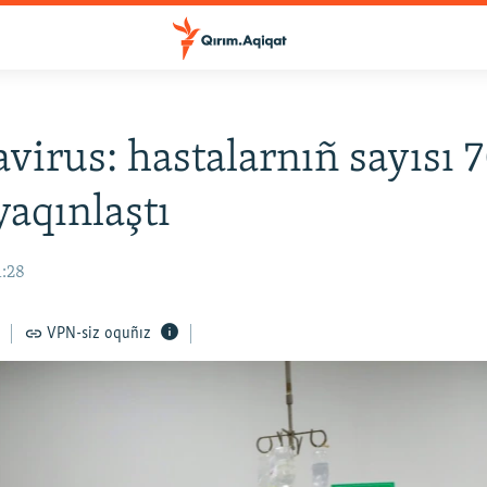
virus: hastalarnıñ sayısı 
yaqınlaştı
1:28
VPN-siz oquñız