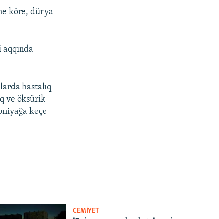
ne köre, dünya
i aqqında
larda hastalıq
aq ve öksürik
moniyağa keçe
CEMİYET