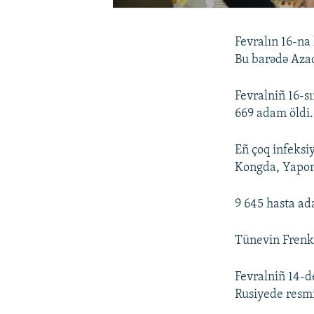
Fevralın 16-na 
Bu barədə Azad
Fevralniñ 16-s
669 adam öldi
Eñ çoq infeksiy
Kongda, Yapon
9 645 hasta ad
Tünevin Frenk
Fevralniñ 14-d
Rusiyede resmi