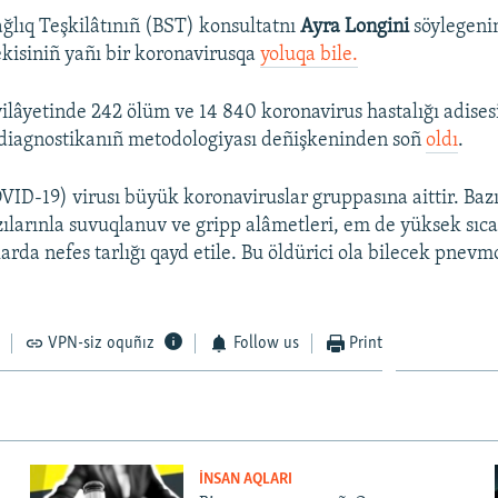
lıq Teşkilâtınıñ (BST) konsultatnı
Ayra Longini
söylegeni
 ekisiniñ yañı bir koronavirusqa
yoluqa bile.
ilâyetinde 242 ölüm ve 14 840 koronavirus hastalığı adises
 diagnostikanıñ metodologiyası deñişkeninden soñ
oldı
.
ID-19) virusı büyük koronaviruslar gruppasına aittir. Bazı
zılarınla suvuqlanuv ve gripp alâmetleri, em de yüksek sıc
larda nefes tarlığı qayd etile. Bu öldürici ola bilecek pnev
VPN-siz oquñız
Follow us
Print
İNSAN AQLARI