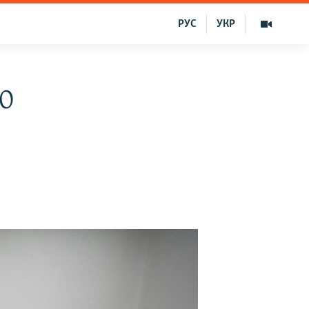
РУС
УКР
70