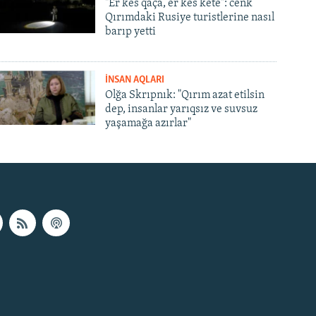
"Er kes qaça, er kes kete": cenk
Qırımdaki Rusiye turistlerine nasıl
barıp yetti
İNSAN AQLARI
Olğa Skrıpnık: "Qırım azat etilsin
dep, insanlar yarıqsız ve suvsuz
yaşamağa azırlar"