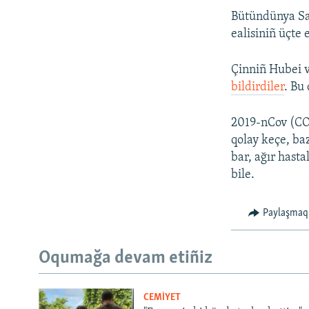
Bütündünya Sağ
ealisiniñ üçte
Çinniñ Hubei v
bildirdiler
. Bu
2019-nCov (COV
qolay keçe, ba
bar, ağır hasta
bile.
Paylaşmaq
Oqumağa devam etiñiz
CEMİYET