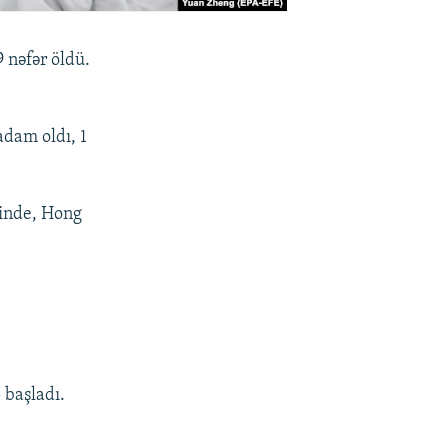
9 nəfər öldü.
adam oldı, 1
pinde, Hong
 başladı.