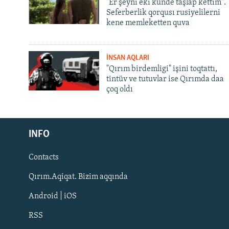
"Er şeyni eki künde taşlap kettim".
Seferberlik qorqusı rusiyelilerni
kene memleketten quva
İNSAN AQLARI
"Qırım birdemligi" işini toqtattı,
tintüv ve tutuvlar ise Qırımda daa
çoq oldı
Русский
INFO
Українською
Contacts
QOŞULIÑIZ!
Qırım.Aqiqat. Bizim aqqında
Android | iOS
RSS