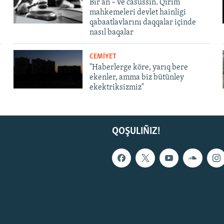
Bir an – ve casussıñ. Qırım
mahkemeleri devlet hainligi
qabaatlavlarını daqqalar içinde
nasıl baqalar
CEMİYET
"Haberlerge köre, yarıq bere
ekenler, amma biz bütünley
ekektriksizmiz"
QOŞULIÑIZ!