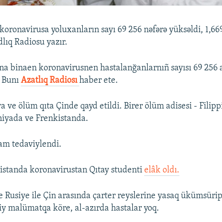
koronavirusa yoluxanların sayı 69 256 nəfərə yüksəldi, 1,66
lıq Radiosu yazır.
ına binaen koronavirusnen hastalanğanlarnıñ sayısı 69 256 
. Bunı
Azatlıq Radiosı
haber ete.
a ve ölüm qıta Çinde qayd etildi. Birer ölüm adisesi - Filip
iyada ve Frenkistanda.
am tedaviylendi.
istanda koronavirustan Qıtay studenti
elâk oldı.
e Rusiye ile Çin arasında çarter reyslerine yasaq ükümsürip
y malümatqa köre, al-azırda hastalar yoq.