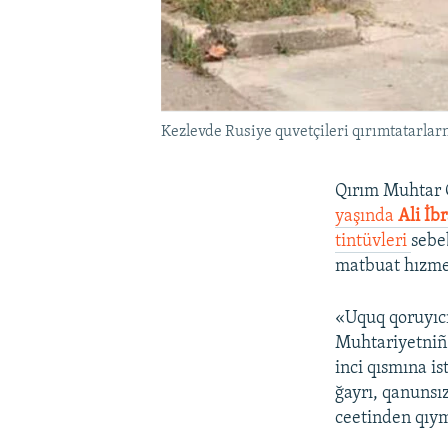
Kezlevde Rusiye quvetçileri qırımtatarlarnı
Qırım Muhtar 
yaşında
Ali İb
tintüvleri
sebe
matbuat hızmet
«Uquq qoruyıcı
Muhtariyetniñ 
inci qısmına i
ğayrı, qanunsı
ceetinden qıym