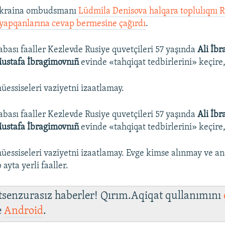
Ukraina ombudsmanı
Lüdmila Denisova halqara toplulıqnı R
 yapqanlarına cevap bermesine çağırdı
.
ası faaller Kezlevde Rusiye quvetçileri 57 yaşında
Ali İb
ustafa İbragimovnıñ
evinde «tahqiqat tedbirlerini» keçire,
üessiseleri vaziyetni izaatlamay.
ası faaller Kezlevde Rusiye quvetçileri 57 yaşında
Ali İb
ustafa İbragimovnıñ
evinde «tahqiqat tedbirlerini» keçire,
üessiseleri vaziyetni izaatlamay. Evge kimse alınmay ve a
 ayta yerli faaller.
 tsenzurasız haberler! Qırım.Aqiqat qullanımını
e
Android
.