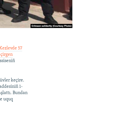
 Kezlevde 57
eçirgen
ssiseniñ
üvler keçire.
addesiniñ 1-
aşlattı. Bundan
ne uquq