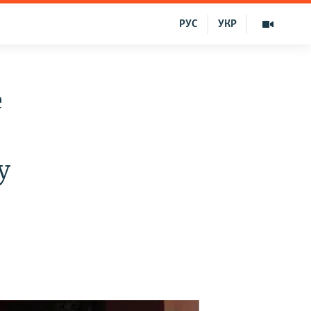
РУС
УКР
e
y