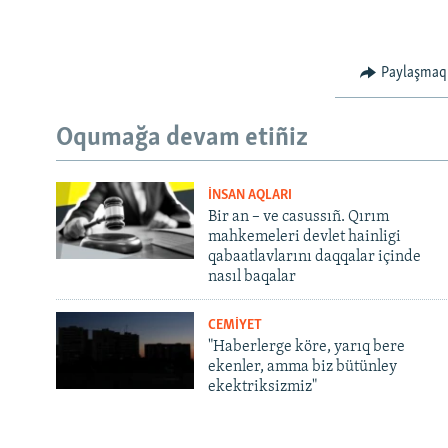
Paylaşmaq
Oqumağa devam etiñiz
İNSAN AQLARI
Bir an – ve casussıñ. Qırım
mahkemeleri devlet hainligi
qabaatlavlarını daqqalar içinde
nasıl baqalar
CEMİYET
"Haberlerge köre, yarıq bere
ekenler, amma biz bütünley
ekektriksizmiz"