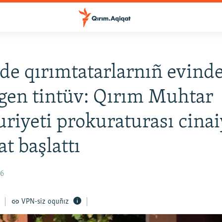
de qırımtatarlarnıñ evind
lgen tintüv: Qırım Muhtar
iyeti prokuraturası cinai
at başlattı
46
VPN-siz oquñız