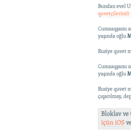
Bundan evel 
quvetçileriniñ
Cumaaqşamı sab
yaşında oğlu
M
Rusiye quvet m
Cumaaqşamı sab
yaşında oğlu
M
Rusiye quvet m
çıqarılmay, dep
Bloklav ve
içün
iOS
v