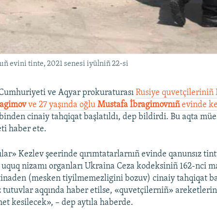
ñ evini tinte, 2021 senesi iyülniñ 22-si
Cumhuriyeti ve Aqyar prokuraturası
Rusiye quvetçileriniñ
ragimov
ve 27 yaşında oğlu
Mustafa İbragimovnıñ
evinde k
binden cinaiy tahqiqat başlatıldı, dep bildirdi. Bu aqta müe
i haber ete.
lar» Kezlev şeerinde qırımtatarlarnıñ evinde qanunsız tint
uquq nizamı organları Ukraina Ceza kodeksiniñ 162-nci m
stinaden (mesken tiyilmemezligini bozuv) cinaiy tahqiqat b
z tutuvlar aqqında haber etilse, «quvetçilerniñ» areketleri
et kesilecek», – dep aytıla haberde.