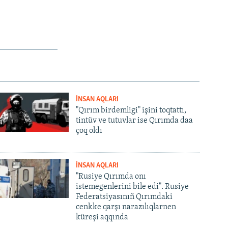
İNSAN AQLARI
"Qırım birdemligi" işini toqtattı,
tintüv ve tutuvlar ise Qırımda daa
çoq oldı
İNSAN AQLARI
"Rusiye Qırımda onı
istemegenlerini bile edi". Rusiye
Federatsiyasınıñ Qırımdaki
cenkke qarşı narazılıqlarnen
küreşi aqqında