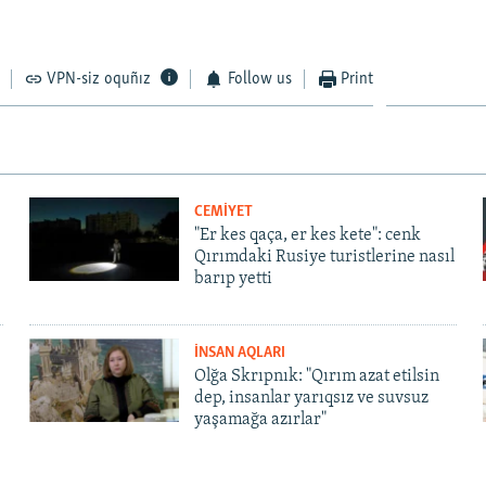
VPN-siz oquñız
Follow us
Print
CEMİYET
"Er kes qaça, er kes kete": cenk
Qırımdaki Rusiye turistlerine nasıl
barıp yetti
İNSAN AQLARI
Olğa Skrıpnık: "Qırım azat etilsin
dep, insanlar yarıqsız ve suvsuz
yaşamağa azırlar"