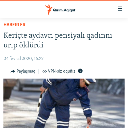
Link
açıqlığı
Esas
HABERLER
mündericege
HABERLER
Keriçte aydavcı pensiyalı qadınnı
qaytmaq
SİYASET
Baş
urıp öldürdi
İQTİSADİYAT
navigatsiyağa
qaytmaq
04 fevral 2020, 15:27
CEMİYET
Qıdıruvğa
MEDENİYET
Paylaşmaq
VPN-siz oquñız
qaytmaq
İNSAN AQLARI
VİDEO
SÜRET
BLOGLAR
FİKİR