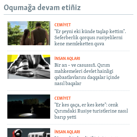
Oqumağa devam etiñiz
CEMİYET
"Er şeyni eki künde taşlap kettim".
Seferberlik qorqusı rusiyelilerni
kene memleketten quva
İNSAN AQLARI
Bir an – ve casussıñ. Qırım
mahkemeleri devlet hainligi
qabaatlavlarını daqqalar içinde
nasıl baqalar
CEMİYET
"Er kes qaça, er kes kete": cenk
Qırımdaki Rusiye turistlerine nasıl
barıp yetti
İNSAN AQLARI