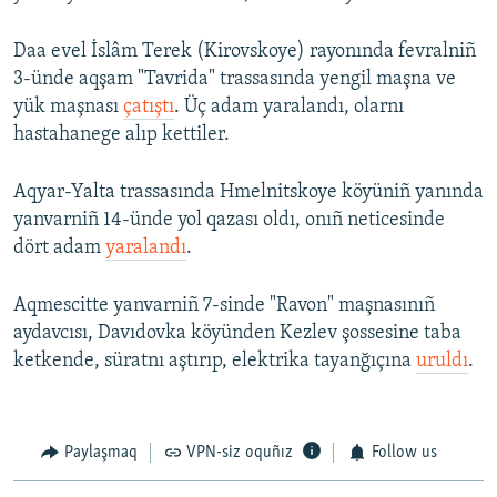
Daa evel İslâm Terek (Kirovskoye) rayonında fevralniñ
3-ünde aqşam "Tavrida" trassasında yengil maşna ve
yük maşnası
çatıştı
. Üç adam yaralandı, olarnı
hastahanege alıp kettiler.
Aqyar-Yalta trassasında Hmelnitskoye köyüniñ yanında
yanvarniñ 14-ünde yol qazası oldı, onıñ neticesinde
dört adam
yaralandı
.
Aqmescitte yanvarniñ 7-sinde "Ravon" maşnasınıñ
aydavcısı, Davıdovka köyünden Kezlev şossesine taba
ketkende, süratnı aştırıp, elektrika tayanğıçına
uruldı
.
Paylaşmaq
VPN-siz oquñız
Follow us