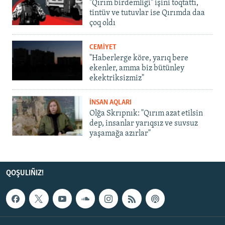
"Qırım birdemligi" işini toqtattı,
tintüv ve tutuvlar ise Qırımda daa
çoq oldı
CEMİYET
"Haberlerge köre, yarıq bere
ekenler, amma biz bütünley
ekektriksizmiz"
İNSAN AQLARI
Olğa Skrıpnık: "Qırım azat etilsin
dep, insanlar yarıqsız ve suvsuz
yaşamağa azırlar"
QOŞULIÑIZ!