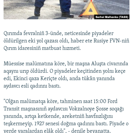
Русский
Українською
Qırımda fevralniñ 3-ünde, neticesinde piyadeler
QOŞULIÑIZ!
öldürilgen eki yol qazası oldı, haber ete Rusiye FVN-niñ
Qırım idaresiniñ matbuat hızmeti.
Müessise malümatına köre, bir maşna Aluşta civarında
RFE/RS bütün saytları
aqaynı urıp öldürdi. O piyadeler keçitinden yolnı keçe
edi, Ekinci qaza Keriçte oldı, anda tükân yanında
aydavcı esli qadınnı bastı.
"Olğan malümatqa köre, tahminen saat 15:00 Ford
Transit maşnasınıñ aydavcısı Vokzalnoye Şosse soqağı
yanında, artqa ketkende, areketniñ havfsızlığını
teşkermeyip. 1927 senesi doğma qadınnı bastı. Piyade o
yerde yaralardan elâk oldı", - denile beyanatta.