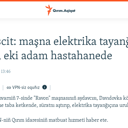
it: maşna elektrika tayan
, eki adam hastahanede
 13:46
VPN-siz oquñız
varniñ 7-sinde "Ravon" maşnasınıñ aydavcısı, Davıdovka 
e taba ketkende, süratnı aştırıp, elektrika tayanğıçına urul
N-niñ Qırım idaresiniñ matbuat hızmeti haber ete.