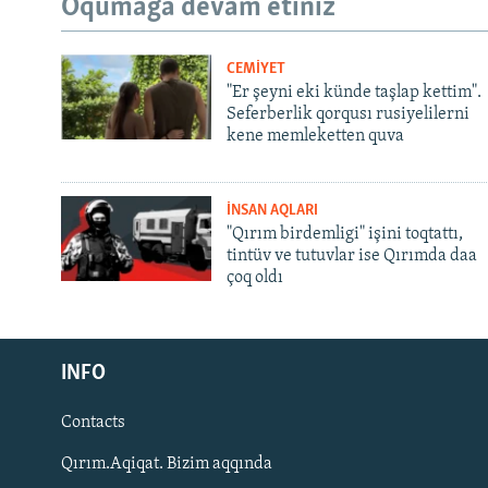
Oqumağa devam etiñiz
CEMİYET
"Er şeyni eki künde taşlap kettim".
Seferberlik qorqusı rusiyelilerni
kene memleketten quva
İNSAN AQLARI
"Qırım birdemligi" işini toqtattı,
tintüv ve tutuvlar ise Qırımda daa
çoq oldı
Русский
Українською
INFO
Contacts
QOŞULIÑIZ!
Qırım.Aqiqat. Bizim aqqında