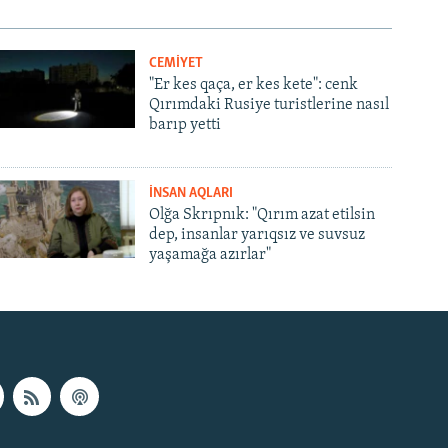
CEMİYET
"Er kes qaça, er kes kete": cenk
Qırımdaki Rusiye turistlerine nasıl
barıp yetti
İNSAN AQLARI
Olğa Skrıpnık: "Qırım azat etilsin
dep, insanlar yarıqsız ve suvsuz
yaşamağa azırlar"