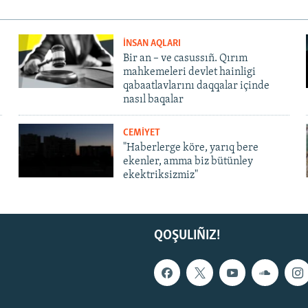
İNSAN AQLARI
Bir an – ve casussıñ. Qırım
mahkemeleri devlet hainligi
qabaatlavlarını daqqalar içinde
nasıl baqalar
CEMİYET
"Haberlerge köre, yarıq bere
ekenler, amma biz bütünley
ekektriksizmiz"
QOŞULIÑIZ!