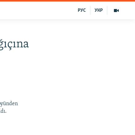
РУС
УКР
ğıçına
köyünden
dı.