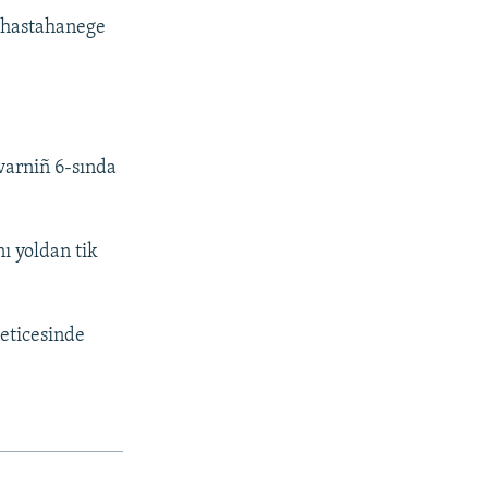
ı hastahanege
varniñ 6-sında
ı yoldan tik
neticesinde