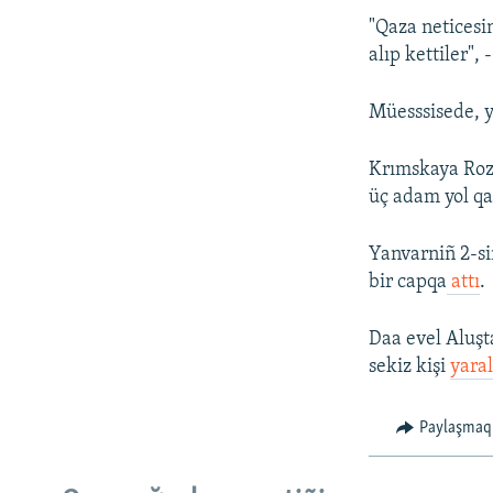
"Qaza neticesi
alıp kettiler",
Müesssisede, yo
Krımskaya Roza
üç adam yol qa
Yanvarniñ 2-si
bir capqa
attı
.
Daa evel Aluşt
sekiz kişi
yara
Paylaşmaq