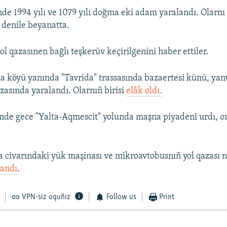
nde 1994 yılı ve 1079 yılı doğma eki adam yaralandı. Olarn
 - denile beyanatta.
l qazasınen bağlı teşkerüv keçirilgenini haber ettiler.
 köyü yanında "Tavrida" trassasında bazaertesi künü, yan
zasında yaralandı. Olarnıñ birisi
elâk oldı.
nde gece "Yalta-Aqmescit" yolunda maşna piyadeni urdı, on
a civarındaki yük maşinası ve mikroavtobusnıñ yol qazası 
landı
.
VPN-siz oquñız
Follow us
Print