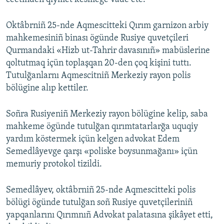
Oktâbrniñ 25-nde Aqmescitteki Qırım garnizon arbiy
mahkemesiniñ binası ögünde Rusiye quvetçileri
Qurmandaki «Hizb ut-Tahrir davasınıñ» mabüslerine
qoltutmaq içün toplaşqan 20-den çoq kişini tuttı.
Tutulğanlarnı Aqmescitniñ Merkeziy rayon polis
bölügine alıp kettiler.
Soñra Rusiyeniñ Merkeziy rayon bölügine kelip, saba
mahkeme ögünde tutulğan qırımtatarlarğa uquqiy
yardım köstermek içün kelgen advokat Edem
Semedlâyevge qarşı «poliske boysunmağanı» içün
memuriy protokol tizildi.
Semedlâyev, oktâbrniñ 25-nde Aqmescitteki polis
bölügi ögünde tutulğan soñ Rusiye quvetçileriniñ
yapqanlarını Qırımnıñ Advokat palatasına şikâyet etti,