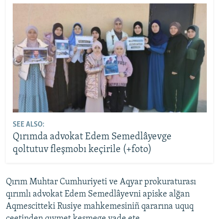
SEE ALSO:
Qırımda advokat Edem Semedlâyevge
qoltutuv fleşmobı keçirile (+foto)
Qırım Muhtar Cumhuriyeti ve Aqyar prokuraturası
qırımlı advokat Edem Semedlâyevni apiske alğan
Aqmescitteki Rusiye mahkemesiniñ qararına uquq
ceetinden qıymet kesmege vade ete.