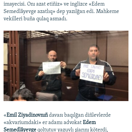
imayecisi. Onı azat etiñiz» ve inglizce «Edem
Semedlâyevge azatlıq» dep yazılğan edi. Mahkeme
vekilleri buña qulaq asmadı.
«
Emil Ziyadinovnıñ
davası baqılğan diñlevlerde
«akvariumdaki» er adamı advokat
Edem
Semedlâyevge
qoltutuv yazuvlı şiarını köterdi,