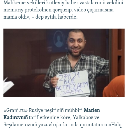
Mahkeme vekilleri kütleviy haber vastalarınıñ vekilini
memuriy protokolnen qorquzıp, video çıqarmasına
mania oldı», – dep aytıla haberde.
«​Grani.ru»​ Rusiye neşiriniñ mühbiri
Marlen
Kadırovnıñ
tarif etkenine köre, Yalkabov ve
Seydametovnıñ yazuvlı şiarlarında qırımtatarca «Halq