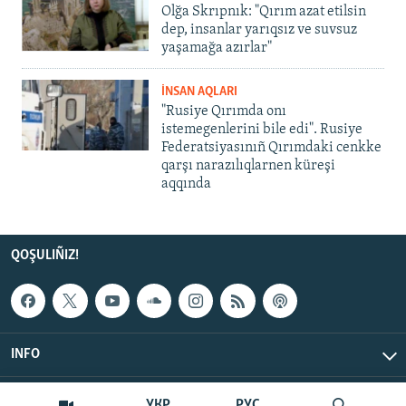
Olğa Skrıpnık: "Qırım azat etilsin
dep, insanlar yarıqsız ve suvsuz
yaşamağa azırlar"
İNSAN AQLARI
"Rusiye Qırımda onı
istemegenlerini bile edi". Rusiye
Federatsiyasınıñ Qırımdaki cenkke
qarşı narazılıqlarnen küreşi
aqqında
QOŞULIÑIZ!
INFO
© Qırım.Aqiqat, 2026 | All Rights Reserved.
УКР
РУС