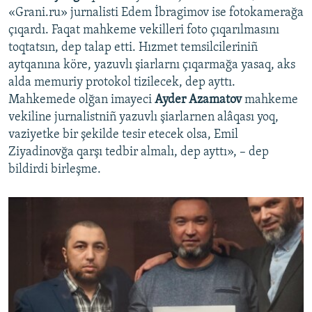
«Grani.ru» jurnalisti Edem İbragimov ise fotokamerağa
çıqardı. Faqat mahkeme vekilleri foto çıqarılmasını
toqtatsın, dep talap etti. Hızmet temsilcileriniñ
aytqanına köre, yazuvlı şiarlarnı çıqarmağa yasaq, aks
alda memuriy protokol tizilecek, dep ayttı.
Mahkemede olğan imayeci
Ayder Azamatov
mahkeme
vekiline jurnalistniñ yazuvlı şiarlarnen alâqası yoq,
vaziyetke bir şekilde tesir etecek olsa, Emil
Ziyadinovğa qarşı tedbir almalı, dep ayttı», – dep
bildirdi birleşme.