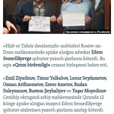
Русский
Українською
QOŞULIÑIZ!
«Hizb ut-Tahrir davalarınıñ» mabüsleri Rostov-na-
Donu mahkemesinde apiske alınğan advokat
Edem
RFE/RS bütün saytları
Semedlâyevge
qoltutuv yazuvlı şiarlarını köterdi. Bu
aqta
«Qırım birdemligi»
cemaat birleşmesi haber etti.
«
Emil Ziyadinov, Timur Yalkabov, Lenur Seydametov,
Osman Arifmemetov, Enver Ametov, Ruslan
Suleymanov, Rustem Şeyhaliyev
ve
Yaşar Muyedinov
Cenübiy okrugınıñ arbiy mahkemesinde Qırımda 12
künge apiske alınğan imayeci Edem Semedlâyevge
qoltutuv sözlerinen yazuvlı şiarlarnı azırlap köterdi.