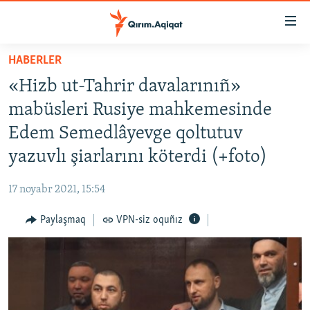
Link
açıqlığı
Esas
HABERLER
mündericege
HABERLER
«Hizb ut-Tahrir davalarınıñ»
qaytmaq
SİYASET
Baş
mabüsleri Rusiye mahkemesinde
İQTİSADİYAT
navigatsiyağa
Edem Semedlâyevge qoltutuv
qaytmaq
CEMİYET
yazuvlı şiarlarını köterdi (+foto)
Qıdıruvğa
MEDENİYET
qaytmaq
17 noyabr 2021, 15:54
İNSAN AQLARI
Paylaşmaq
VPN-siz oquñız
VİDEO
SÜRET
BLOGLAR
FİKİR