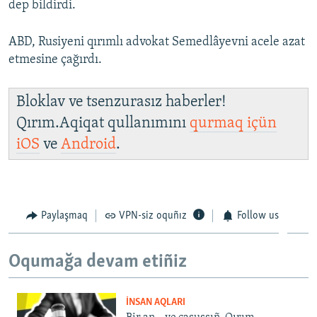
dep bildirdi.
ABD, Rusiyeni qırımlı advokat Semedlâyevni acele azat
etmesine çağırdı.
Bloklav ve tsenzurasız haberler!
Qırım.Aqiqat qullanımını
qurmaq içün
iOS
ve
Android
.
Paylaşmaq
VPN-siz oquñız
Follow us
Oqumağa devam etiñiz
İNSAN AQLARI