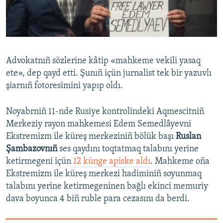
Advokatnıñ sözlerine kâtip «mahkeme vekili yasaq
ete», dep qayd etti. Şunıñ içün jurnalist tek bir yazuvlı
şiarnıñ fotoresimini yapıp oldı.
Noyabrniñ 11-nde Rusiye kontrolindeki Aqmescitniñ
Merkeziy rayon mahkemesi Edem Semedlâyevni
Ekstremizm ile küreş merkeziniñ bölük başı
Ruslan
Şambazovnıñ
ses qaydını toqtatmaq talabını yerine
ketirmegeni içün
12 künge apiske aldı
. Mahkeme oña
Ekstremizm ile küreş merkezi hadiminiñ soyunmaq
talabını yerine ketirmegeninen bağlı ekinci memuriy
dava boyunca 4 biñ ruble para cezasını da berdi.