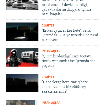
Bir an – ve casussıñ. Qırım
mahkemeleri devlet hainligi
qabaatlavlarını daqqalar içinde
nasıl baqalar
CEMİYET
"Er kes qaça, er kes kete": cenk
Qırımdaki Rusiye turistlerine nasıl
barıp yetti
İNSAN AQLARI
"Qırım birdemligi" işini toqtattı,
tintüv ve tutuvlar ise Qırımda daa
çoq oldı
CEMİYET
"Haberlerge köre, yarıq bere
ekenler, amma biz bütünley
ekektriksizmiz"
İNSAN AQLARI