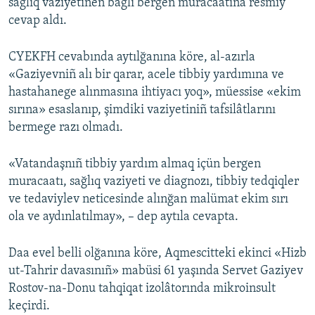
sağlıq vaziyetinen bağlı bergen muracaatına resmiy
cevap aldı.
CYEKFH cevabında aytılğanına köre, al-azırla
«Gaziyevniñ alı bir qarar, acele tibbiy yardımına ve
hastahanege alınmasına ihtiyacı yoq», müessise «ekim
sırına» esaslanıp, şimdiki vaziyetiniñ tafsilâtlarını
bermege razı olmadı.
«Vatandaşnıñ tibbiy yardım almaq içün bergen
muracaatı, sağlıq vaziyeti ve diagnozı, tibbiy tedqiqler
ve tedaviylev neticesinde alınğan malümat ekim sırı
ola ve aydınlatılmay», – dep aytıla cevapta.
Daa evel belli olğanına köre, Aqmescitteki ekinci «Hizb
ut-Tahrir davasınıñ» mabüsi 61 yaşında Servet Gaziyev
Rostov-na-Donu tahqiqat izolâtorında mikroinsult
keçirdi.