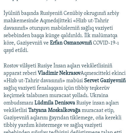
İyülniñ başında Rusiyeniñ Cenübiy okrugınıñ arbiy
mahkemesinde Aqmedsjitteki «Hizb ut-Tahrir
davasınıñ» oturışuvı mabüslerniñ sağlıq vaziyeti
sebebinden başqa künge qaldırıldı. İlk malümatqa
köre, Gaziyevniñ ve
Erfan Osmanovnıñ
COVID-19-ı
qayd etildi.
Rostov vilâyeti Rusiye İnsan aqları vekâletlisiniñ
apparat reberi
Vladimir Nekrasov
Aqmescitteki ekinci
«Hizb ut-Tahrir davasınıñ» mabüsi
Servet Gaziyevniñ
sağlıq vaziyeti fenalaşqanı içün tibbiy teşkerüv
keçirmek talabınen muracaat yolladı. Ukraina
ombudsmanı
Lüdmila Denisova
Rusiye insan aqları
vekâletlisi
Tatyana Moskalkovağa
muracaat etip,
Gaziyevniñ aqlarını ğayrıdan tiklemege, oña kerekli
tibbiy yardım köstermege ve sağlıq vaziyeti
sebebinden sıñırlav tedbirini deñiştirmege talap etti.