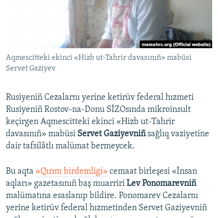
Русский
Українською
Aqmescitteki ekinci «Hizb ut-Tahrir davasınıñ» mabüsi
QOŞULIÑIZ!
Servet Gaziyev
Rusiyeniñ Cezalarnı yerine ketirüv federal hızmeti
RFE/RS bütün saytları
Rusiyeniñ Rostov-na-Donu SİZOsında mikroinsult
keçirgen Aqmescitteki ekinci «Hizb ut-Tahrir
davasınıñ» mabüsi
Servet Gaziyevniñ
sağlıq vaziyetine
dair tafsilâtlı malümat bermeycek.
Bu aqta
«Qırım birdemligi»
cemaat birleşesi «İnsan
aqları» gazetasınıñ baş muarriri
Lev Ponomarevniñ
malümatına esaslanıp bildire. Ponomarev Cezalarnı
yerine ketirüv federal hızmetinden Servet Gaziyevniñ