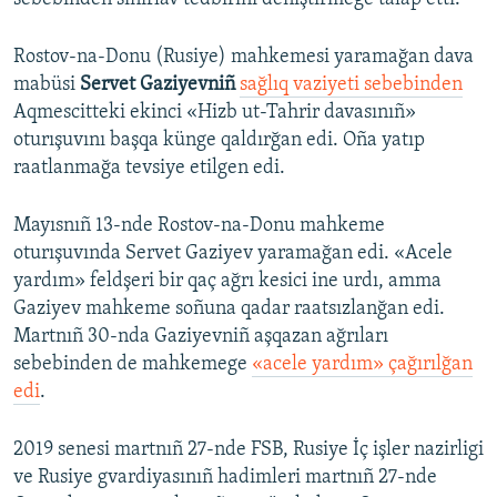
Rostov-na-Donu (Rusiye) mahkemesi yaramağan dava
mabüsi
Servet Gaziyevniñ
sağlıq vaziyeti sebebinden
Aqmescitteki ekinci «Hizb ut-Tahrir davasınıñ»
oturışuvını başqa künge qaldırğan edi. Oña yatıp
raatlanmağa tevsiye etilgen edi.
Mayısnıñ 13-nde Rostov-na-Donu mahkeme
oturışuvında Servet Gaziyev yaramağan edi. «Acele
yardım» feldşeri bir qaç ağrı kesici ine urdı, amma
Gaziyev mahkeme soñuna qadar raatsızlanğan edi.
Martnıñ 30-nda Gaziyevniñ aşqazan ağrıları
sebebinden de mahkemege
«acele yardım» çağırılğan
edi
.
2019 senesi martnıñ 27-nde FSB, Rusiye İç işler nazirligi
ve Rusiye gvardiyasınıñ hadimleri martnıñ 27-nde