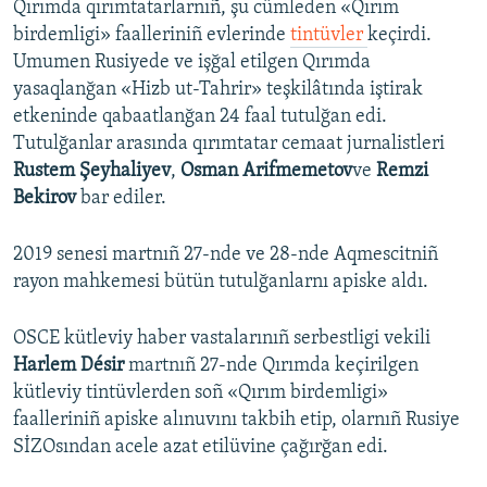
Qırımda qırımtatarlarnıñ, şu cümleden «Qırım
birdemligi» faalleriniñ evlerinde
tintüvler
keçirdi.
Umumen Rusiyede ve işğal etilgen Qırımda
yasaqlanğan «Hizb ut-Tahrir» teşkilâtında iştirak
etkeninde qabaatlanğan 24 faal tutulğan edi.
Tutulğanlar arasında qırımtatar cemaat jurnalistleri
Rustem Şeyhaliyev
,
Osman Arifmemetov
ve
Remzi
Bekirov
bar ediler.
2019 senesi martnıñ 27-nde ve 28-nde Aqmescitniñ
rayon mahkemesi bütün tutulğanlarnı apiske aldı.
OSCE kütleviy haber vastalarınıñ serbestligi vekili
Harlem Désir
martnıñ 27-nde Qırımda keçirilgen
kütleviy tintüvlerden soñ «Qırım birdemligi»
faalleriniñ apiske alınuvını takbih etip, olarnıñ Rusiye
SİZOsından acele azat etilüvine çağırğan edi.