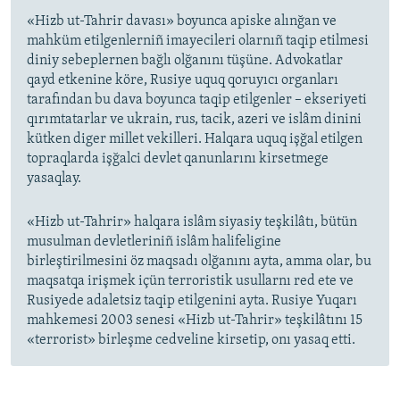
«Hizb ut-Tahrir davası» boyunca apiske alınğan ve
mahküm etilgenlerniñ imayecileri olarnıñ taqip etilmesi
diniy sebeplernen bağlı olğanını tüşüne. Advokatlar
qayd etkenine köre, Rusiye uquq qoruyıcı organları
tarafından bu dava boyunca taqip etilgenler – ekseriyeti
qırımtatarlar ve ukrain, rus, tacik, azeri ve islâm dinini
kütken diger millet vekilleri. Halqara uquq işğal etilgen
topraqlarda işğalci devlet qanunlarını kirsetmege
yasaqlay.
«Hizb ut-Tahrir» halqara islâm siyasiy teşkilâtı, bütün
musulman devletleriniñ islâm halifeligine
birleştirilmesini öz maqsadı olğanını ayta, amma olar, bu
maqsatqa irişmek içün terroristik usullarnı red ete ve
Rusiyede adaletsiz taqip etilgenini ayta. Rusiye Yuqarı
mahkemesi 2003 senesi «Hizb ut-Tahrir» teşkilâtını 15
«terrorist» birleşme cedveline kirsetip, onı yasaq etti.