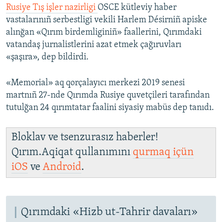
Rusiye Tış işler nazirligi
OSCE kütleviy haber
vastalarınıñ serbestligi vekili Harlem Désirniñ apiske
alınğan «Qırım birdemliginiñ» faallerini, Qırımdaki
vatandaş jurnalistlerini azat etmek çağıruvları
«şaşıra», dep bildirdi.
«Memorial» aq qorçalayıcı merkezi 2019 senesi
martnıñ 27-nde Qırımda Rusiye quvetçileri tarafından
tutulğan 24 qırımtatar faalini siyasiy mabüs dep tanıdı.
Bloklav ve tsenzurasız haberler!
Qırım.Aqiqat qullanımını
qurmaq içün
iOS
ve
Android
.
Qırımdaki «Hizb ut-Tahrir davaları»