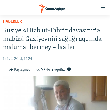
Link
açıqlığı
Esas
HABERLER
mündericege
HABERLER
Rusiye «Hizb ut-Tahrir davasınıñ»
qaytmaq
SİYASET
Baş
mabüsi Gaziyevniñ sağlığı aqqında
İQTİSADİYAT
navigatsiyağa
malümat bermey – faaller
qaytmaq
CEMİYET
Qıdıruvğa
15 iyül 2021, 14:24
MEDENİYET
qaytmaq
Paylaşmaq
VPN-siz oquñız
İNSAN AQLARI
VİDEO
SÜRET
BLOGLAR
FİKİR