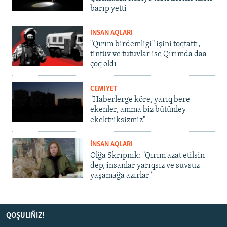
barıp yetti
İNSAN AQLARI
"Qırım birdemligi" işini toqtattı,
tintüv ve tutuvlar ise Qırımda daa
çoq oldı
CEMİYET
"Haberlerge köre, yarıq bere
ekenler, amma biz bütünley
ekektriksizmiz"
İNSAN AQLARI
Olğa Skrıpnık: "Qırım azat etilsin
dep, insanlar yarıqsız ve suvsuz
yaşamağa azırlar"
QOŞULIÑIZ!