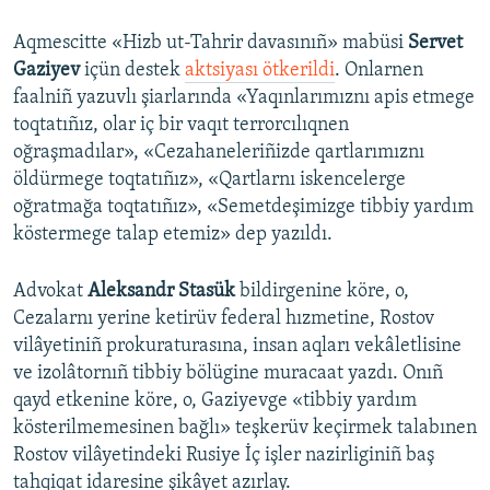
Aqmescitte «Hizb ut-Tahrir davasınıñ» mabüsi
Servet
Gaziyev
içün destek
aktsiyası ötkerildi
. Onlarnen
faalniñ yazuvlı şiarlarında «Yaqınlarımıznı apis etmege
toqtatıñız, olar iç bir vaqıt terrorcılıqnen
oğraşmadılar», «Cezahaneleriñizde qartlarımıznı
öldürmege toqtatıñız», «Qartlarnı iskencelerge
oğratmağa toqtatıñız», «Semetdeşimizge tibbiy yardım
köstermege talap etemiz» dep yazıldı.
Advokat
Aleksandr Stasük
bildirgenine köre, o,
Cezalarnı yerine ketirüv federal hızmetine, Rostov
vilâyetiniñ prokuraturasına, insan aqları vekâletlisine
ve izolâtornıñ tibbiy bölügine muracaat yazdı. Onıñ
qayd etkenine köre, o, Gaziyevge «tibbiy yardım
kösterilmemesinen bağlı» teşkerüv keçirmek talabınen
Rostov vilâyetindeki Rusiye İç işler nazirliginiñ baş
tahqiqat idaresine şikâyet azırlay.