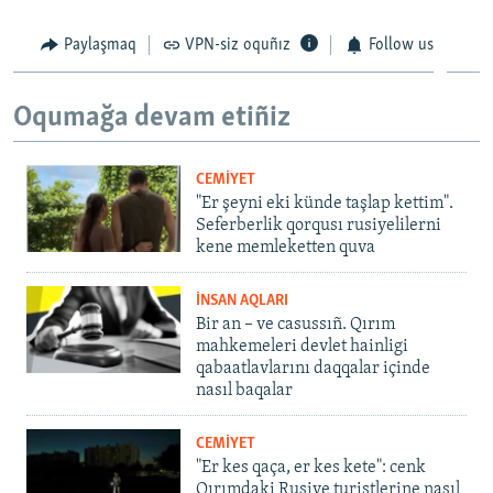
Paylaşmaq
VPN-siz oquñız
Follow us
Oqumağa devam etiñiz
CEMİYET
"Er şeyni eki künde taşlap kettim".
Seferberlik qorqusı rusiyelilerni
kene memleketten quva
İNSAN AQLARI
Bir an – ve casussıñ. Qırım
mahkemeleri devlet hainligi
qabaatlavlarını daqqalar içinde
nasıl baqalar
CEMİYET
"Er kes qaça, er kes kete": cenk
Qırımdaki Rusiye turistlerine nasıl