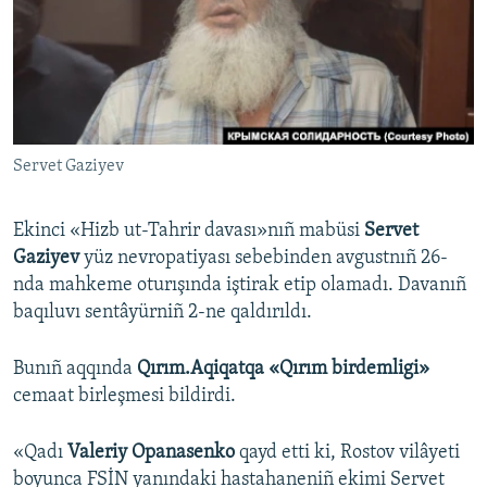
Русский
Українською
QOŞULIÑIZ!
Servet Gaziyev
Ekinci «Hizb ut-Tahrir davası»nıñ mabüsi
Servet
RFE/RS bütün saytları
Gaziyev
yüz nevropatiyası sebebinden avgustnıñ 26-
nda mahkeme oturışında iştirak etip olamadı. Davanıñ
baqıluvı sentâyürniñ 2-ne qaldırıldı.
Bunıñ aqqında
Qırım.Aqiqatqa
«Qırım birdemligi»
cemaat birleşmesi bildirdi.
«Qadı
Valeriy Opanasenko
qayd etti ki, Rostov vilâyeti
boyunca FSİN yanındaki hastahaneniñ ekimi Servet