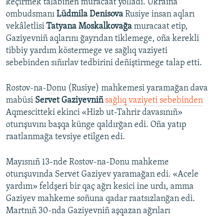
keçirmek talabınen muracaat yolladı. Ukraina
ombudsmanı
Lüdmila Denisova
Rusiye insan aqları
vekâletlisi
Tatyana Moskalkovağa
muracaat etip,
Gaziyevniñ aqlarını ğayrıdan tiklemege, oña kerekli
tibbiy yardım köstermege ve sağlıq vaziyeti
sebebinden sıñırlav tedbirini deñiştirmege talap etti.
Rostov-na-Donu (Rusiye) mahkemesi yaramağan dava
mabüsi
Servet Gaziyevniñ
sağlıq vaziyeti sebebinden
Aqmescitteki ekinci «Hizb ut-Tahrir davasınıñ»
oturışuvını başqa künge qaldırğan edi. Oña yatıp
raatlanmağa tevsiye etilgen edi.
Mayısnıñ 13-nde Rostov-na-Donu mahkeme
oturışuvında Servet Gaziyev yaramağan edi. «Acele
yardım» feldşeri bir qaç ağrı kesici ine urdı, amma
Gaziyev mahkeme soñuna qadar raatsızlanğan edi.
Martnıñ 30-nda Gaziyevniñ aşqazan ağrıları