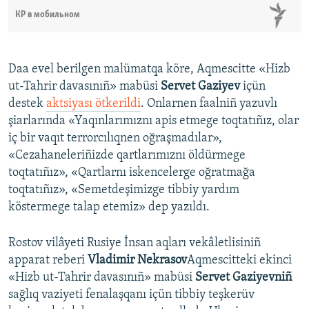
КР в мобильном
Daa evel berilgen malümatqa köre, Aqmescitte «Hizb
ut-Tahrir davasınıñ» mabüsi
Servet Gaziyev
içün
destek
aktsiyası ötkerildi
. Onlarnen faalniñ yazuvlı
şiarlarında «Yaqınlarımıznı apis etmege toqtatıñız, olar
iç bir vaqıt terrorcılıqnen oğraşmadılar»,
«Cezahaneleriñizde qartlarımıznı öldürmege
toqtatıñız», «Qartlarnı iskencelerge oğratmağa
toqtatıñız», «Semetdeşimizge tibbiy yardım
köstermege talap etemiz» dep yazıldı.
Rostov vilâyeti Rusiye İnsan aqları vekâletlisiniñ
apparat reberi
Vladimir Nekrasov
Aqmescitteki ekinci
«Hizb ut-Tahrir davasınıñ» mabüsi
Servet Gaziyevniñ
sağlıq vaziyeti fenalaşqanı içün tibbiy teşkerüv