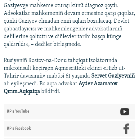
Gaziyevge mahkeme oturışı künü diagnoz qoydı.
Advokatlar mahkemeniñ devam etmesine qarşı çıqtılar,
çünki Gaziyev olmadan onıñ aqları bozulacaq. Devlet
qabaatlayıcısı ve mahkemlengenler advokatlarnıñ
delillerine qoltuttı ve diñlevler tarihı başqa künge
qaldırıldı», – dediler birleşmede.
Rusiyeniñ Rostov-na-Donu tahqiqat izolâtorında
mikroinsult keçirgen Aqmescitteki ekinci «Hizb ut-
Tahrir davasınıñ» mabüsi 61 yaşında
Servet Gaziyevniñ
alı eyileşmedi. Bu aqta advokat
Ayder Azamatov
Qırım.Aqiqatqa
bildirdi.
КР в YouTube
КР в Facebook