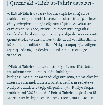
Qırımdaki «Hizb ut-Tahrir davaları»
«Hizb ut-Tahrir davası» boyunca apiske alınğan ve
mahküm etilgenlerniñ imayecileri olarnıñ taqip etilmesi
diniy sebeplernen bağlı olğanını tüşüne. Advokatlar
qayd etkenine köre, Rusiye uquq qoruyıcı organları
tarafından bu dava boyunca taqip etilgenler – ekseriyeti
qırımtatarlar ve ukrain, rus, tacik, azeri ve islâm dinini
kütken diger millet vekilleri. Halqara uquq işğal etilgen
topraqlarda işğalci devlet qanunlarını kirsetmege
yasaqlay.
«Hizb ut-Tahrir» halqara islâm siyasiy teşkilâtı, bütün
musulman devletleriniñ islâm halifeligine
birleştirilmesini öz maqsadı olğanını ayta, amma olar, bu
maqsatqa irişmek içün terroristik usullarnı red ete ve
Rusiyede adaletsiz taqip etilgenini ayta. Rusiye Yuqarı
mahkemesi 2003 senesi «Hizb ut-Tahrir» teşkilâtını 15
«terrorist» birleşme cedveline kirsetip, onı yasaq etti.