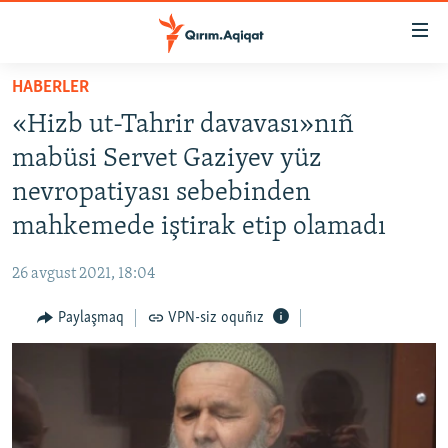
Link
açıqlığı
Esas
HABERLER
mündericege
HABERLER
«Hizb ut-Tahrir davavası»nıñ
qaytmaq
SİYASET
Baş
mabüsi Servet Gaziyev yüz
İQTİSADİYAT
navigatsiyağa
nevropatiyası sebebinden
qaytmaq
CEMİYET
mahkemede iştirak etip olamadı
Qıdıruvğa
MEDENİYET
qaytmaq
26 avgust 2021, 18:04
İNSAN AQLARI
Paylaşmaq
VPN-siz oquñız
VİDEO
SÜRET
BLOGLAR
FİKİR