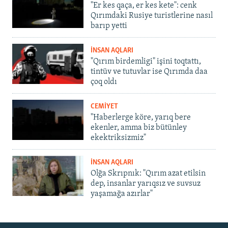
"Er kes qaça, er kes kete": cenk
Qırımdaki Rusiye turistlerine nasıl
barıp yetti
İNSAN AQLARI
"Qırım birdemligi" işini toqtattı,
tintüv ve tutuvlar ise Qırımda daa
çoq oldı
CEMİYET
"Haberlerge köre, yarıq bere
ekenler, amma biz bütünley
ekektriksizmiz"
İNSAN AQLARI
Olğa Skrıpnık: "Qırım azat etilsin
dep, insanlar yarıqsız ve suvsuz
yaşamağa azırlar"