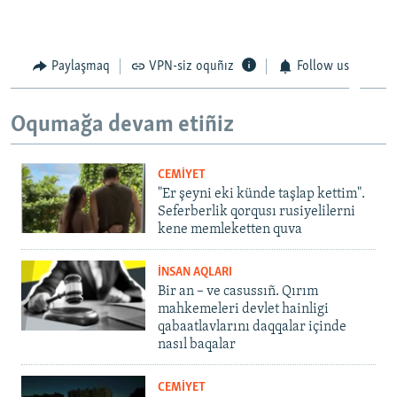
Paylaşmaq
VPN-siz oquñız
Follow us
Oqumağa devam etiñiz
CEMİYET
"Er şeyni eki künde taşlap kettim".
Seferberlik qorqusı rusiyelilerni
kene memleketten quva
İNSAN AQLARI
Bir an – ve casussıñ. Qırım
mahkemeleri devlet hainligi
qabaatlavlarını daqqalar içinde
nasıl baqalar
CEMİYET