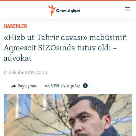
Link
açıqlığı
Esas
HABERLER
mündericege
HABERLER
«Hizb ut-Tahrir davası» mabüsiniñ
qaytmaq
SİYASET
Baş
Aqmescit SİZOsında tutuv oldı –
İQTİSADİYAT
navigatsiyağa
advokat
qaytmaq
CEMİYET
Qıdıruvğa
14 dekabr 2019, 10:13
MEDENİYET
qaytmaq
Paylaşmaq
VPN-siz oquñız
İNSAN AQLARI
VİDEO
SÜRET
BLOGLAR
FİKİR