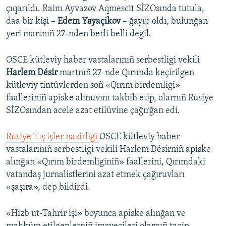
çıqarıldı. Raim Ayvazov Aqmescit SİZOsında tutula,
daa bir kişi –
Edem Yayaçikov
– ğayıp oldı, bulunğan
yeri martnıñ 27-nden berli belli degil.
OSCE kütleviy haber vastalarınıñ serbestligi vekili
Harlem Désir
martnıñ 27-nde Qırımda keçirilgen
kütleviy tintüvlerden soñ «Qırım birdemligi»
faalleriniñ apiske alınuvını takbih etip, olarnıñ Rusiye
SİZOsından acele azat etilüvine çağırğan edi.
Rusiye Tış işler nazirligi
OSCE kütleviy haber
vastalarınıñ serbestligi vekili Harlem Désirniñ apiske
alınğan «Qırım birdemliginiñ» faallerini, Qırımdaki
vatandaş jurnalistlerini azat etmek çağıruvları
«şaşıra», dep bildirdi.
«Hizb ut-Tahrir işi» boyunca apiske alınğan ve