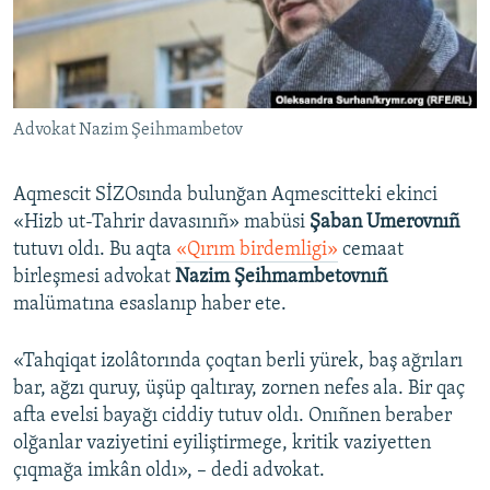
Русский
Українською
Advokat Nazim Şeihmambetov
QOŞULIÑIZ!
Aqmescit SİZOsında bulunğan Aqmescitteki ekinci
«Hizb ut-Tahrir davasınıñ» mabüsi
Şaban Umerovnıñ
RFE/RS bütün saytları
tutuvı oldı. Bu aqta
«Qırım birdemligi»
cemaat
birleşmesi advokat
Nazim Şeihmambetovnıñ
malümatına esaslanıp haber ete.
«Tahqiqat izolâtorında çoqtan berli yürek, baş ağrıları
bar, ağzı quruy, üşüp qaltıray, zornen nefes ala. Bir qaç
afta evelsi bayağı ciddiy tutuv oldı. Onıñnen beraber
olğanlar vaziyetini eyiliştirmege, kritik vaziyetten
çıqmağa imkân oldı», – dedi advokat.