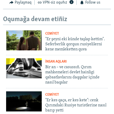
Paylaşmaq
VPN-siz oquñız
Follow us
Oqumağa devam etiñiz
CEMİYET
"Er şeyni eki künde taşlap kettim".
Seferberlik qorqusı rusiyelilerni
kene memleketten quva
İNSAN AQLARI
Bir an – ve casussıñ. Qırım
mahkemeleri devlet hainligi
qabaatlavlarını daqqalar içinde
nasıl baqalar
CEMİYET
"Er kes qaça, er kes kete": cenk
Qırımdaki Rusiye turistlerine nasıl
barıp yetti