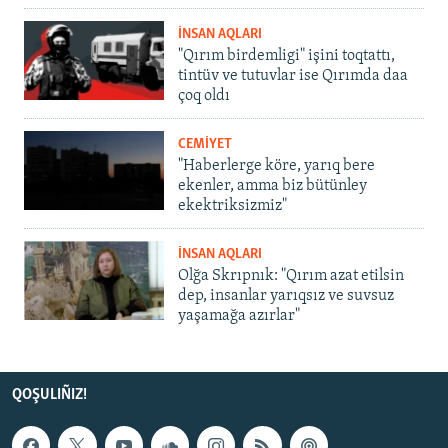
İNSAN AQLARI
"Qırım birdemligi" işini toqtattı,
tintüv ve tutuvlar ise Qırımda daa
çoq oldı
CEMİYET
"Haberlerge köre, yarıq bere
ekenler, amma biz bütünley
ekektriksizmiz"
İNSAN AQLARI
Olğa Skrıpnık: "Qırım azat etilsin
dep, insanlar yarıqsız ve suvsuz
yaşamağa azırlar"
QOŞULIÑIZ!