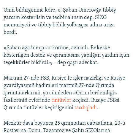
Onıñ bildirgenine köre, o, Şaban Umerovğa tibbiy
yardım kösterilsin ve tedbir alınsın dep, SİZO
memuriyeti ve tibbiy bölük yolbaşçısı adına ariza
berdi.
«Şaban ağa bir qarar körüne, azmadı. Er keske
kösterilgen destek ve qorantasına yapılğan yardım içün
teşekkürler bildirdi», – dep qoştı advokat.
Martnıñ 27-nde FSB, Rusiye İç işler nazirligi ve Rusiye
gvardiyasınıñ hadimleri martnıñ 27-nde Qırımda
qırımtatarlarnıñ, şu cümleden «Qırım birdemligi»
faalleriniñ evlerinde
tintüvler
keçirdi. Rusiye FSBsi
Qırımda tintüvler keçirilgenini
tasdıqladı
.
Mezkür dava boyunca 25 qırımtatarı qabaatlana, 23-ü
Rostov-na-Donu, Taganrog ve Şahtı SİZOlarına