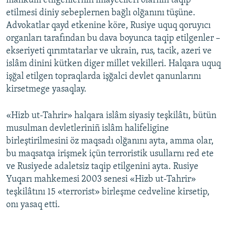
mahküm etilgenlerniñ imayecileri olarnıñ taqip
etilmesi diniy sebeplernen bağlı olğanını tüşüne.
Advokatlar qayd etkenine köre, Rusiye uquq qoruyıcı
organları tarafından bu dava boyunca taqip etilgenler –
ekseriyeti qırımtatarlar ve ukrain, rus, tacik, azeri ve
islâm dinini kütken diger millet vekilleri. Halqara uquq
işğal etilgen topraqlarda işğalci devlet qanunlarını
kirsetmege yasaqlay.
«Hizb ut-Tahrir» halqara islâm siyasiy teşkilâtı, bütün
musulman devletleriniñ islâm halifeligine
birleştirilmesini öz maqsadı olğanını ayta, amma olar,
bu maqsatqa irişmek içün terroristik usullarnı red ete
ve Rusiyede adaletsiz taqip etilgenini ayta. Rusiye
Yuqarı mahkemesi 2003 senesi «Hizb ut-Tahrir»
teşkilâtını 15 «terrorist» birleşme cedveline kirsetip,
onı yasaq etti.