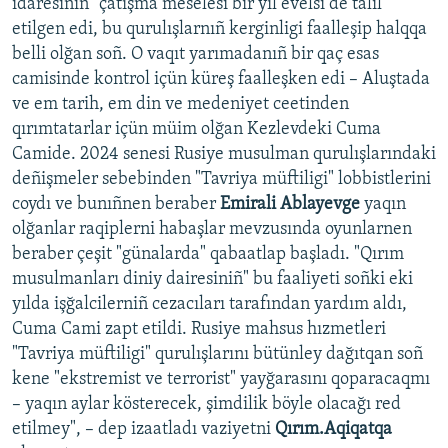
idaresiniñ" çatışma meselesi bir yıl evelsi de talil
etilgen edi, bu qurulışlarnıñ kerginligi faalleşip halqqa
belli olğan soñ. O vaqıt yarımadanıñ bir qaç esas
camisinde kontrol içün küreş faalleşken edi – Aluştada
ve em tarih, em din ve medeniyet ceetinden
qırımtatarlar içün müim olğan Kezlevdeki Cuma
Camide. 2024 senesi Rusiye musulman qurulışlarındaki
deñişmeler sebebinden "Tavriya müftiligi" lobbistlerini
coydı ve bunıñnen beraber
Emirali Ablayevge
yaqın
olğanlar raqiplerni habaşlar mevzusında oyunlarnen
beraber çeşit "günalarda" qabaatlap başladı. "Qırım
musulmanları diniy dairesiniñ" bu faaliyeti soñki eki
yılda işğalcilerniñ cezacıları tarafından yardım aldı,
Cuma Cami zapt etildi. Rusiye mahsus hızmetleri
"Tavriya müftiligi" qurulışlarını bütünley dağıtqan soñ
kene "ekstremist ve terrorist" yayğarasını qoparacaqmı
– yaqın aylar kösterecek, şimdilik böyle olacağı red
etilmey", – dep izaatladı vaziyetni
Qırım.Aqiqatqa