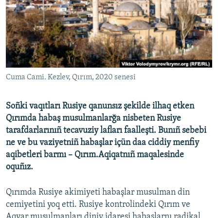
Русский
Українською
QOŞULIÑIZ!
Cuma Cami. Kezlev, Qırım, 2020 senesi
Soñki vaqıtları Rusiye qanunsız şekilde ilhaq etken
RFE/RS bütün saytları
Qırımda habaş musulmanlarğa nisbeten Rusiye
tarafdarlarınıñ tecavuziy lafları faalleşti. Bunıñ sebebi
ne ve bu vaziyetniñ habaşlar içün daa ciddiy menfiy
aqibetleri barmı – Qırım.Aqiqatnıñ maqalesinde
oquñız.
Qırımda Rusiye akimiyeti habaşlar musulman din
cemiyetini yoq etti. Rusiye kontrolindeki Qırım ve
Aqyar musulmanları diniy idaresi habaşlarnı radikal