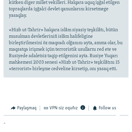
kütken diger millet vekilleri. Halqara uquq işğal etilgen
topraqlarda işğalci devlet qanunlarını kirsetmege
yasaqlay.
«Hizb ut-Tahrir» halqara islâm siyasiy teşkilâtı, bütün
musulman devletleriniñ islâm halifeligine
birleştirilmesini öz maqsadı olğanını ayta, amma olar, bu
maqsatqa irişmek içün terroristik usullarnı red ete ve
Rusiyede adaletsiz taqip etilgenini ayta. Rusiye Yuqarı
mahkemesi 2003 senesi «Hizb ut-Tahrir» teşkilâtını 15
«terrorist» birleşme cedveline kirsetip, onı yasaq etti.
Paylaşmaq
VPN-siz oquñız
Follow us
*