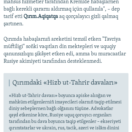
mahsus hızmetler tarafından Kremlde habaşlarnen
bağlı kerekli qararnı aldırmaq içün qullanıla", – dep
tarif etti
Qırım.Aqiqatqa
aq qorçalayıcı gizli qalmaq
şartınen.
Qırımda habaşlarnıñ areketini temsil etken "Tavriya
müftiligi" soñki vaqıtları din mektepleri ve uquqiy
qanunsızlıqnı şikâyet etken edi, amma bu muracaatlar
Rusiye akimiyeti tarafından desteklenmedi.
Qırımdaki «Hizb ut-Tahrir davaları»
«Hizb ut-Tahrir davası» boyunca apiske alınğan ve
mahküm etilgenlerniñ imayecileri olarnıñ taqip etilmesi
diniy sebeplernen bağlı olğanını tüşüne. Advokatlar
qayd etkenine köre, Rusiye uquq qoruyıcı organları
tarafından bu dava boyunca taqip etilgenler – ekseriyeti
qırımtatarlar ve ukrain, rus, tacik, azeri ve islâm dinini