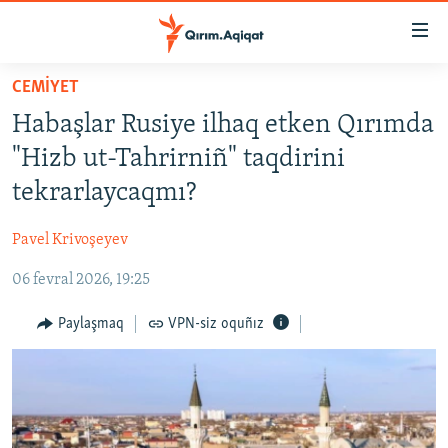
Link
açıqlığı
Esas
CEMİYET
mündericege
HABERLER
Habaşlar Rusiye ilhaq etken Qırımda
qaytmaq
SİYASET
Baş
"Hizb ut-Tahrirniñ" taqdirini
İQTİSADİYAT
navigatsiyağa
tekrarlaycaqmı?
qaytmaq
CEMİYET
Qıdıruvğa
Pavel Krivoşeyev
MEDENİYET
qaytmaq
06 fevral 2026, 19:25
İNSAN AQLARI
VİDEO
Paylaşmaq
VPN-siz oquñız
SÜRET
BLOGLAR
FİKİR