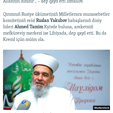
Allahnıñ dinidir", – dep qayd etti İsmailov.
Qırımnıñ Rusiye ükümetiniñ Milletlerara munasebetler
komitetiniñ reisi
Ruslan Yakubov
habaşlarnıñ diniy
lideri
Ahmed Tamim
Kyivde buluna, areketniñ
mefküreviy merkezi ise Libiyada, dep qayd etti. Bu da
Kreml içün müim ola.