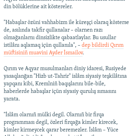
din bölüklerine ait köstereler.
"Habaşlar özüni vahhabizm ile küreşçi olaraq kösterse
de, asılında takfir qullanalar – olarnen razı
olmağanlarnı dinsizlikte qabaatlaylar. Bu usullar
istilânı aqlamaq içün qullanıla", –
dep bildirdi Qırım
müftisiniñ muavini Ayder İsmailov
.
Qırım ve Aqyar musulmanları diniy idaresi, Rusiyede
yasaqlanğan "Hizb ut-Tahrir" islâm siyasiy teşkilâtına
yapqanı kibi, Kremlniñ baqışlarını bile-bile,
haberlerde habaşlar içün siyasiy qurulış sımasını
yarata.
"İslâm olarnıñ mülki degil. Olarnıñ bir firqa
programması degil, özleri firqağa kimler kirecek,
kimler kirmeycek qarar beremezler. İslâm – Yüce