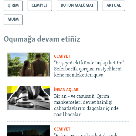
QIRIM
CEMİYET
BUTÜN MALÜMAT
AKTUAL
MÜİM
Oqumağa devam etiñiz
CEMİYET
"Er şeyni eki künde taşlap kettim".
Seferberlik qorqusı rusiyelilerni
kene memleketten quva
İNSAN AQLARI
Bir an – ve casussıñ. Qırım
mahkemeleri devlet hainligi
qabaatlavlarını daqqalar içinde
nasıl baqalar
CEMİYET