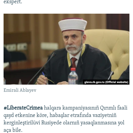
ekspert.
Emirali Ablayev
#LiberateCrimea
halqara kampaniyasınıñ Qırımlı faali
qayd etkenine köre, habaşlar etrafında vaziyetniñ
kerginleştirilüvi Rusiyede olarnıñ yasaqlanmasına yol
aça bile.