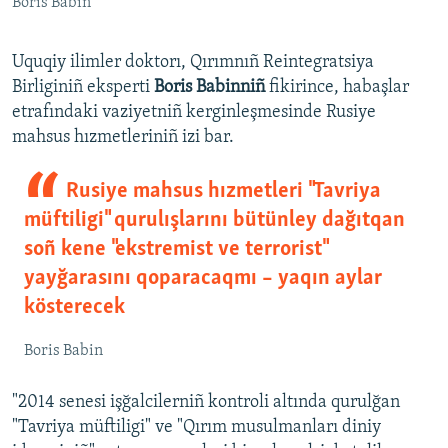
Boris Babin
Uquqiy ilimler doktorı, Qırımnıñ Reintegratsiya
Birliginiñ eksperti
Boris Babinniñ
fikirince, habaşlar
etrafındaki vaziyetniñ kerginleşmesinde Rusiye
mahsus hızmetleriniñ izi bar.
Rusiye mahsus hızmetleri "Tavriya
müftiligi" qurulışlarını bütünley dağıtqan
soñ kene "ekstremist ve terrorist"
yayğarasını qoparacaqmı – yaqın aylar
kösterecek
Boris Babin
"2014 senesi işğalcilerniñ kontroli altında qurulğan
"Tavriya müftiligi" ve "Qırım musulmanları diniy