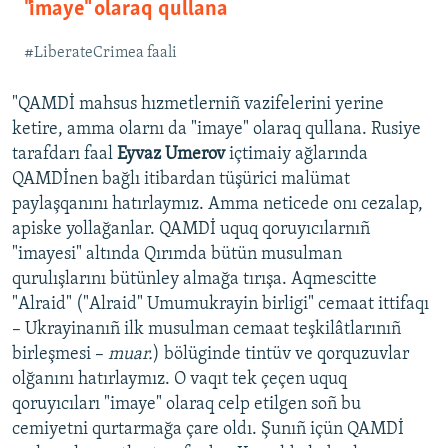
"imaye" olaraq qullana
#LiberateCrimea faali
"QAMDİ mahsus hızmetlerniñ vazifelerini yerine
ketire, amma olarnı da "imaye" olaraq qullana. Rusiye
tarafdarı faal
Eyvaz Umerov
içtimaiy ağlarında
QAMDİnen bağlı itibardan tüşürici malümat
paylaşqanını hatırlaymız. Amma neticede onı cezalap,
apiske yollağanlar. QAMDİ uquq qoruyıcılarnıñ
"imayesi" altında Qırımda bütün musulman
qurulışlarını bütünley almağa tırışa. Aqmescitte
"Alraid" ("Alraid" Umumukrayin birligi" cemaat ittifaqı
– Ukrayinanıñ ilk musulman cemaat teşkilâtlarınıñ
birleşmesi –
muar.
) bölüginde tintüv ve qorquzuvlar
olğanını hatırlaymız. O vaqıt tek çeçen uquq
qoruyıcıları "imaye" olaraq celp etilgen soñ bu
cemiyetni qurtarmağa çare oldı. Şunıñ içün QAMDİ