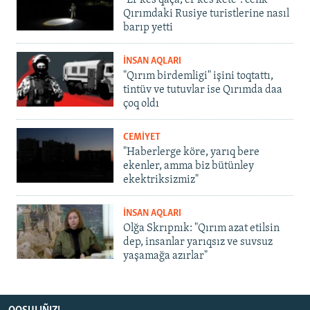
"Er kes qaça, er kes kete": cenk
Qırımdaki Rusiye turistlerine nasıl
barıp yetti
İNSAN AQLARI
"Qırım birdemligi" işini toqtattı,
tintüv ve tutuvlar ise Qırımda daa
çoq oldı
CEMİYET
"Haberlerge köre, yarıq bere
ekenler, amma biz bütünley
ekektriksizmiz"
İNSAN AQLARI
Olğa Skrıpnık: "Qırım azat etilsin
dep, insanlar yarıqsız ve suvsuz
yaşamağa azırlar"