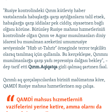
"Rusiye kontrolindeki Qırım kütleviy haber
vastalarında habaşlarğa qarşı aytılğanlarnı talil etsek,
habaşlarğa qarşı iddialar pek ciddiy, siyasetnen bağlı
olğanı körüne. Bütünley Rusiye mahsus hızmetleriniñ
kontrolinde olğan Qırım ve Aqyar musulmanları diniy
idaresi bu musulman areketini umumrusiye
seviyesinde "Hizb ut-Tahrir" örneginde terror teşkilâtı
olaraq tanılmaq içün qullanıla. Bu kerçekleşse, Qırımnı
musulmanlarğa qarşı yañı repressiya dalğası bekley", –
dep tarif etti
Qırım.Aqiqatqa
gizli qalmaq şartınen faal.
Qırımlı aq qorçalayıcılardan biriniñ malümatına köre,
QAMDİ Rusiye mahsus hızmetlerinen sıqı çalışa.
QAMDİ mahsus hızmetlerniñ
vazifelerini yerine ketire, amma olarnı da