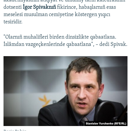
akademiyasınıñ atiqiyat ve umumiy tarih kafedrasınıñ
dotsenti
İgor Spivaknıñ
fikirince, habaşlarnıñ esas
meselesi musulman cemiyetine köstergen yıqıcı
tesiridir.
"Olarnıñ muhalifleri birden dinsizlikte qabaatlana.
İslâmdan vazgeçkenlerinde qabaatlana", – dedi Spivak.