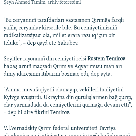
Şeyh Ahmed Tamim, arhiv fotoresimi
"Bu ceryannıñ tarafdarları vastasınen Qırımğa farqlı
yañlış ceryanlar kirsetile bile. Bu cemiyetimizniñ
radikalizatsiyası ola, milletlerara razılıq içün bir
telüke", – dep qayd ete Yakubov.
Seyitler rayonınıñ din cemiyeti reisi
Rustem Temirov
habaşlarnıñ maqsadı Qırım ve Aqyar musulmanları
diniy idaresiniñ itibarını bozmaq edi, dep ayta.
"Amma muvafaqiyetli olamayıp, vekilleri faaliyetini
Kyivge avuştırdı. Ukrayina din qurulışlarınen bağ qurıp,
olar yarımadada da cemiyetlerini qurmağa devam etti",
– dep bildire fikrini Temirov.
V.İ.Vernadskiy Qırım federal universiteti Tavriya