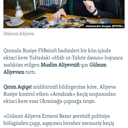
Русский
Українською
Gülsum Aliyeva
QOŞULIÑIZ!
Qırımda Rusiye FSBsiniñ hadimleri bir kün içinde
ekinci kere Yaltadaki «Hizb ut-Tahrir davası» boyunca
RFE/RS bütün saytları
mahküm etilgen
Muslim Aliyevniñ
qızı
Gülsum
Aliyevanı
tuttı.
Qırım.Aqiqat
mühbiriniñ bildirgenine köre, Aliyeva
Rusiye kontrol etken «Armânsk» keçiş noqtasından
ekinci kere esas Ukrainağa çıqmağa tırıştı.
«Gülsum Aliyeva Ermeni Bazar şeeriniñ politsiya
bölüginden çıqıp, aqayınen beraber memuriy keçiş