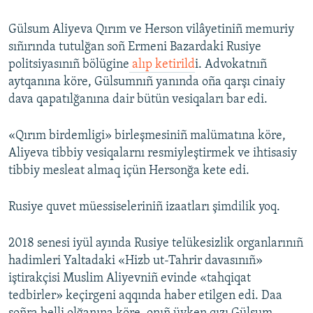
Gülsum Aliyeva Qırım ve Herson vilâyetiniñ memuriy
sıñırında tutulğan soñ Ermeni Bazardaki Rusiye
politsiyasınıñ bölügine
alıp ketirild
i. Advokatnıñ
aytqanına köre, Gülsumnıñ yanında oña qarşı cinaiy
dava qapatılğanına dair bütün vesiqaları bar edi.
«Qırım birdemligi» birleşmesiniñ malümatına köre,
Aliyeva tibbiy vesiqalarnı resmiyleştirmek ve ihtisasiy
tibbiy mesleat almaq içün Hersonğa kete edi.
Rusiye quvet müessiseleriniñ izaatları şimdilik yoq.
2018 senesi iyül ayında Rusiye telükesizlik organlarınıñ
hadimleri Yaltadaki «Hizb ut-Tahrir davasınıñ»
iştirakçisi Muslim Aliyevniñ evinde «tahqiqat
tedbirler» keçirgeni aqqında haber etilgen edi. Daa