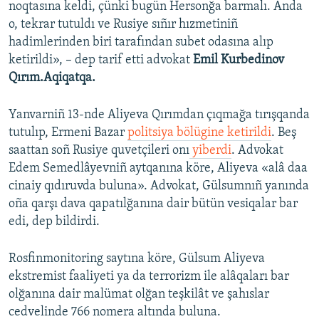
noqtasına keldi, çünki bugün Hersonğa barmalı. Anda
o, tekrar tutuldı ve Rusiye sıñır hızmetiniñ
hadimlerinden biri tarafından subet odasına alıp
ketirildi», – dep tarif etti advokat
Emil Kurbedinov
Qırım.Aqiqatqa.
Yanvarniñ 13-nde Aliyeva Qırımdan çıqmağa tırışqanda
tutulıp, Ermeni Bazar
politsiya bölügine ketirildi
. Beş
saattan soñ Rusiye quvetçileri onı
yiberdi
. Advokat
Edem Semedlâyevniñ aytqanına köre, Aliyeva «alâ daa
cinaiy qıdıruvda buluna». Advokat, Gülsumnıñ yanında
oña qarşı dava qapatılğanına dair bütün vesiqalar bar
edi, dep bildirdi.
Rosfinmonitoring saytına köre, Gülsum Aliyeva
ekstremist faaliyeti ya da terrorizm ile alâqaları bar
olğanına dair malümat olğan teşkilât ve şahıslar
cedvelinde 766 nomera altında buluna.