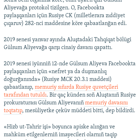
soñra belli olğanına köre, onıñ üyken qızı Gülsum
Aliyevağa protokol tizilgen. O, Facebookta
paylaşqanları içün Rusiye CK (milletlerara zıddiyet
çıqaruv) 282-nci maddesine köre qabaatlanğan edi.
2019 senesi yanvar ayında Aluştadaki Tahqiqat bölügi
Gülsum Aliyevağa qarşı cinaiy davanı qapattı.
2019 senesi iyünniñ 12-nde Gülsum Aliyeva Facebookta
paylaşqanları içün «nefret ya da duşmanlıq
doğurğanında» (Rusiye MCK 20.3.1 maddesi)
qabaatlanıp,
memuriy sıñırda Rusiye quvetçileri
tarafından tutuldı
. Bir qaç künden soñ Aluştanıñ Rusiye
prokuraturası Gülsum Aliyevanıñ
memuriy davasını
toqtatıp
, mesüliyetke çeküv müddeti bitti, dep bildirdi.
«Hizb ut-Tahrir işi» boyunca apiske alınğan ve
mahküm etilgenlerniñ imayecileri olarnıñ taqip