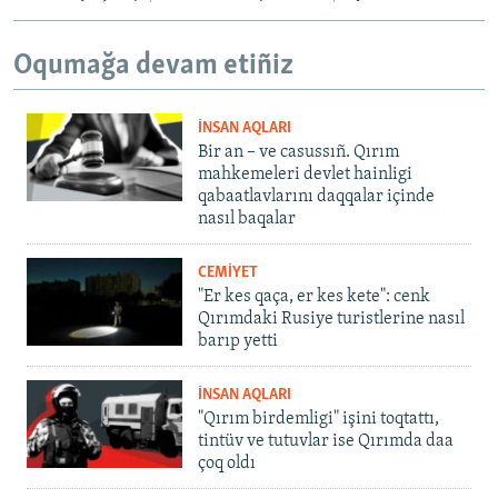
Oqumağa devam etiñiz
İNSAN AQLARI
Bir an – ve casussıñ. Qırım
mahkemeleri devlet hainligi
qabaatlavlarını daqqalar içinde
nasıl baqalar
CEMİYET
"Er kes qaça, er kes kete": cenk
Qırımdaki Rusiye turistlerine nasıl
barıp yetti
İNSAN AQLARI
"Qırım birdemligi" işini toqtattı,
tintüv ve tutuvlar ise Qırımda daa
çoq oldı