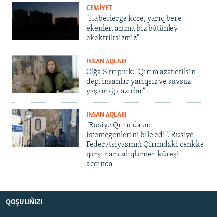
CEMİYET
"Haberlerge köre, yarıq bere
ekenler, amma biz bütünley
ekektriksizmiz"
İNSAN AQLARI
Olğa Skrıpnık: "Qırım azat etilsin
dep, insanlar yarıqsız ve suvsuz
yaşamağa azırlar"
İNSAN AQLARI
"Rusiye Qırımda onı
istemegenlerini bile edi". Rusiye
Federatsiyasınıñ Qırımdaki cenkke
qarşı narazılıqlarnen küreşi
aqqında
QOŞULIÑIZ!