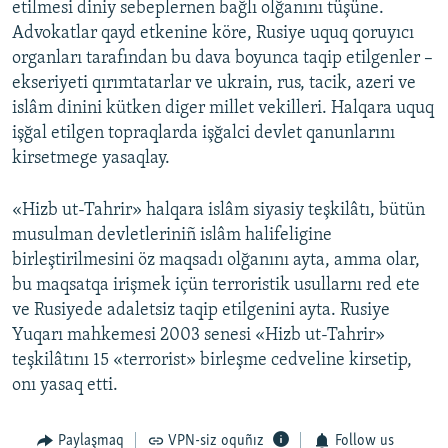
etilmesi diniy sebeplernen bağlı olğanını tüşüne.
Advokatlar qayd etkenine köre, Rusiye uquq qoruyıcı
organları tarafından bu dava boyunca taqip etilgenler –
ekseriyeti qırımtatarlar ve ukrain, rus, tacik, azeri ve
islâm dinini kütken diger millet vekilleri. Halqara uquq
işğal etilgen topraqlarda işğalci devlet qanunlarını
kirsetmege yasaqlay.
«Hizb ut-Tahrir» halqara islâm siyasiy teşkilâtı, bütün
musulman devletleriniñ islâm halifeligine
birleştirilmesini öz maqsadı olğanını ayta, amma olar,
bu maqsatqa irişmek içün terroristik usullarnı red ete
ve Rusiyede adaletsiz taqip etilgenini ayta. Rusiye
Yuqarı mahkemesi 2003 senesi «Hizb ut-Tahrir»
teşkilâtını 15 «terrorist» birleşme cedveline kirsetip,
onı yasaq etti.
Paylaşmaq
VPN-siz oquñız
Follow us