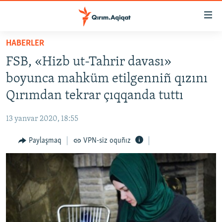
Link
açıqlığı
Esas
HABERLER
mündericege
HABERLER
FSB, «Hizb ut-Tahrir davası»
qaytmaq
SİYASET
Baş
boyunca mahküm etilgenniñ qızını
İQTİSADİYAT
navigatsiyağa
Qırımdan tekrar çıqqanda tuttı
qaytmaq
CEMİYET
Qıdıruvğa
13 yanvar 2020, 18:55
MEDENİYET
qaytmaq
Paylaşmaq
VPN-siz oquñız
İNSAN AQLARI
VİDEO
SÜRET
BLOGLAR
FİKİR