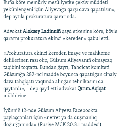
Buña köre memüriy mesüliyetke çeküv müddeti
yekünlengeni içün Aliyevağa qarşı dava qapatılsın», –
dep aytıla prokuratura qararında.
Advokat
Aleksey Ladinniñ
qayd etkenine köre, böyle
qararnı prokuratura ekinci «kereden» qabul etti.
«Prokuratura ekinci kereden imaye ve mahkeme
delillerinen razı olıp, Gülsum Aliyevanıñ olmaycaq
taqibini toqtattı. Bundan ğayrı, Tahqiqat komiteti
Gülsumğa 282-nci madde boyunca qapatılğan cinaiy
dava tahqiqatı vaqtında alınğan tehnikasını da
qaytardı», – dep qayd etti advokat
Qırım.Aqiqat
mühbirine.
İyünniñ 12-nde Gülsum Aliyeva Facebookta
paylaşqanları içün «nefret ya da duşmanlıq
doğurğanında» (Rusiye MCK 20.3.1 maddesi)