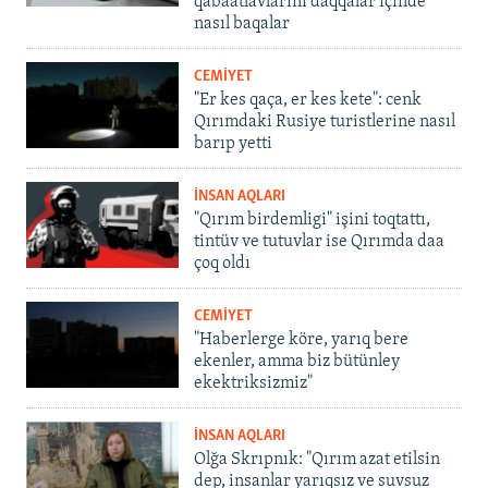
qabaatlavlarını daqqalar içinde
nasıl baqalar
CEMİYET
"Er kes qaça, er kes kete": cenk
Qırımdaki Rusiye turistlerine nasıl
barıp yetti
İNSAN AQLARI
"Qırım birdemligi" işini toqtattı,
tintüv ve tutuvlar ise Qırımda daa
çoq oldı
CEMİYET
"Haberlerge köre, yarıq bere
ekenler, amma biz bütünley
ekektriksizmiz"
İNSAN AQLARI
Olğa Skrıpnık: "Qırım azat etilsin
dep, insanlar yarıqsız ve suvsuz