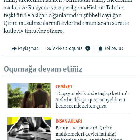
Milliy areketiniñ faalleri, Qırımtatar Milliy Meclisiniñ
azaları ve Rusiyede yasaq etilgen «Hizb ut-Tahrir»
teşkilâtı ile alâqalı olğanlarından şübheli sayılğan
Qırım musulmanlarınıñ evlerinde muntazam surette
kütleviy tintüvler ötkere.
Paylaşmaq
VPN-siz oquñız
Follow us
Oqumağa devam etiñiz
CEMİYET
"Er şeyni eki künde taşlap kettim".
Seferberlik qorqusı rusiyelilerni
kene memleketten quva
İNSAN AQLARI
Bir an – ve casussıñ. Qırım
mahkemeleri devlet hainligi