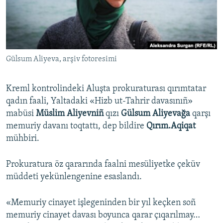
Русский
Українською
Gülsum Aliyeva, arşiv fotoresimi
QOŞULIÑIZ!
Kreml kontrolindeki Aluşta prokuraturası qırımtatar
qadın faali, Yaltadaki «Hizb ut-Tahrir davasınıñ»
RFE/RS bütün saytları
mabüsi
Müslim Aliyevniñ
qızı
Gülsum Aliyevağa
qarşı
memuriy davanı toqtattı, dep bildire
Qırım.Aqiqat
mühbiri.
Prokuratura öz qararında faalni mesüliyetke çeküv
müddeti yekünlengenine esaslandı.
«Memuriy cinayet işlegeninden bir yıl keçken soñ
memuriy cinayet davası boyunca qarar çıqarılmay…