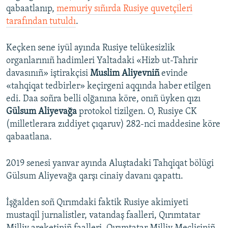
qabaatlanıp,
memuriy sıñırda Rusiye quvetçileri
tarafından tutuldı
.
Keçken sene iyül ayında Rusiye telükesizlik
organlarınıñ hadimleri Yaltadaki «Hizb ut-Tahrir
davasınıñ» iştirakçisi
Muslim Aliyevniñ
evinde
«tahqiqat tedbirler» keçirgeni aqqında haber etilgen
edi. Daa soñra belli olğanına köre, onıñ üyken qızı
Gülsum Aliyevağa
protokol tizilgen. O, Rusiye CK
(milletlerara zıddiyet çıqaruv) 282-nci maddesine köre
qabaatlana.
2019 senesi yanvar ayında Aluştadaki Tahqiqat bölügi
Gülsum Aliyevağa qarşı cinaiy davanı qapattı.
İşğalden soñ Qırımdaki faktik Rusiye akimiyeti
mustaqil jurnalistler, vatandaş faalleri, Qırımtatar