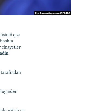
siniñ​ qızı
ebookta
 cinayetler
adin
 tarafından
ölüginden
daki «Hizb ut-