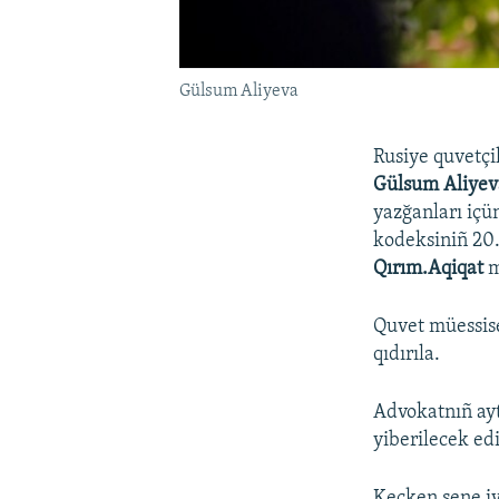
Gülsum Aliyeva
Rusiye quvetçil
Gülsum Aliye
yazğanları içü
kodeksiniñ 20.
Qırım.Aqiqat
m
Quvet müessise
qıdırıla.
Advokatnıñ ayt
yiberilecek ed
Keçken sene iy