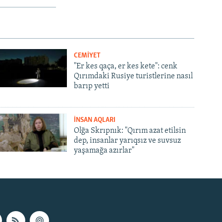
CEMİYET
"Er kes qaça, er kes kete": cenk
Qırımdaki Rusiye turistlerine nasıl
barıp yetti
İNSAN AQLARI
Olğa Skrıpnık: "Qırım azat etilsin
dep, insanlar yarıqsız ve suvsuz
yaşamağa azırlar"