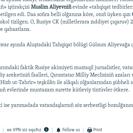
ñ» iştirakçisi
Muslim Aliyevniñ
evinde «tahqiqat tedbirler
etilgen edi. Daa soñra belli olğanına köre, onıñ üyken qızı
okol tizilgen. O, Rusiye CK (milletlerara zıddiyet çıqaruv) 
e qabaatlana.
nvar ayında Aluştadaki Tahqiqat bölügi Gülsum Aliyevağa q
.
rımdaki faktik Rusiye akimiyeti mustaqil jurnalistler, vatan
iy areketiniñ faalleri, Qırımtatar Milliy Meclisiniñ azaları
Hizb ut-Tahrir» teşkilâtı ile alâqalı olğanlarından şübheli 
ñ evlerinde muntazam surette kütleviy tintüvler ötkere.
i ise yarımadada vatandaşlarnıñ söz serbestligi bozulğanını
VPN-siz oquñız
Follow us
Print