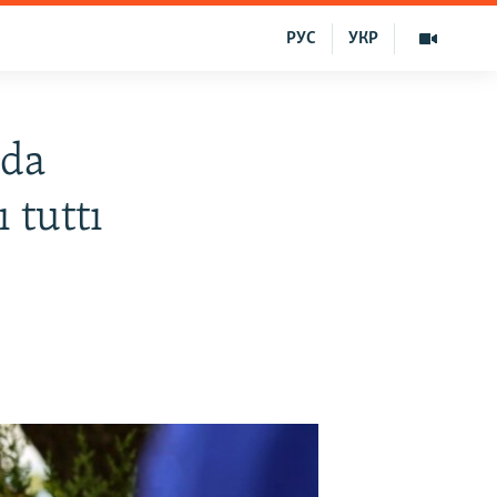
РУС
УКР
rda
 tuttı