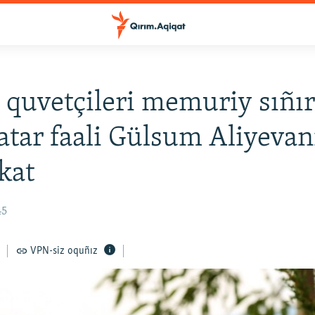
 quvetçileri memuriy sıñı
atar faali Gülsum Aliyevanı
kat
45
VPN-siz oquñız