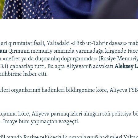
eri qırımtatar faali, Yaltadaki «Hizb ut-Tahrir davası» mabü
vanı
Qırımnıñ memuriy sıñırında yarımadağa kirgende Fac
n «nefret ya da duşmanlıq doğurğanında» (Rusiye Memuriy
3.1) qabaatlap tuttı. Bu aqta Aliyevanıñ advokatı
Aleksey L
ühbirine haber etti.
leri organlarınıñ hadimleri bildirgenine köre, Aliyeva FSB
qanına köre, Aliyeva parmaq izleri alınğan soñ politsiya b
i. İmaye bunı yapmaqtan vazgeçti.
ül ayında Rusiye telükesizlik organlarınıñ hadimleri Yalta