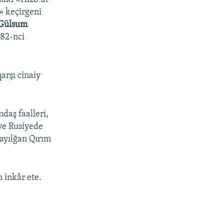
» keçirgeni
Gülsum
282-nci
arşı cinaiy
daş faalleri,
 ve Rusiyede
sayılğan Qırım
 inkâr ete.