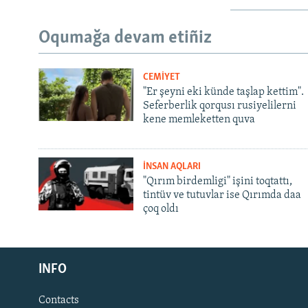
Oqumağa devam etiñiz
CEMİYET
"Er şeyni eki künde taşlap kettim".
Seferberlik qorqusı rusiyelilerni
kene memleketten quva
İNSAN AQLARI
"Qırım birdemligi" işini toqtattı,
tintüv ve tutuvlar ise Qırımda daa
çoq oldı
Русский
INFO
Українською
Contacts
QOŞULIÑIZ!