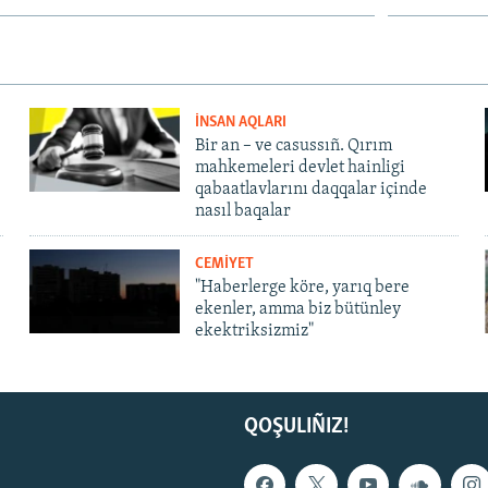
İNSAN AQLARI
Bir an – ve casussıñ. Qırım
mahkemeleri devlet hainligi
qabaatlavlarını daqqalar içinde
nasıl baqalar
CEMİYET
"Haberlerge köre, yarıq bere
ekenler, amma biz bütünley
ekektriksizmiz"
QOŞULIÑIZ!