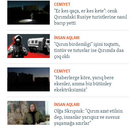
CEMİYET
"Er kes qaça, er kes kete": cenk
Qırımdaki Rusiye turistlerine nasıl
barıp yetti
İNSAN AQLARI
"Qırım birdemligi" işini toqtattı,
tintüv ve tutuvlar ise Qırımda daa
çoq oldı
CEMİYET
"Haberlerge köre, yarıq bere
ekenler, amma biz bütünley
ekektriksizmiz"
İNSAN AQLARI
Olğa Skrıpnık: "Qırım azat etilsin
dep, insanlar yarıqsız ve suvsuz
yaşamağa azırlar"