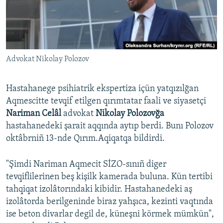
Русский
Українською
Advokat Nikolay Polozov
QOŞULIÑIZ!
Hastahanege psihiatrik ekspertiza içün yatqızılğan
Aqmescitte tevqif etilgen qırımtatar faali ve siyasetçi
RFE/RS bütün saytları
Nariman Celâl
advokat
Nikolay Polozovğa
hastahanedeki şarait aqqında aytıp berdi. Bunı Polozov
oktâbrniñ 13-nde Qırım.Aqiqatqa bildirdi.
"Şimdi Nariman Aqmecit SİZO-sınıñ diger
tevqiflilerinen beş kişilk kamerada buluna. Kün tertibi
tahqiqat izolâtorındaki kibidir. Hastahanedeki aş
izolâtorda berilgeninde biraz yahşıca, kezinti vaqtında
ise beton divarlar degil de, küneşni körmek mümkün",