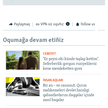
Paylaşmaq
VPN-siz oquñız
Follow us
Oqumağa devam etiñiz
CEMİYET
"Er şeyni eki künde taşlap kettim".
Seferberlik qorqusı rusiyelilerni
kene memleketten quva
İNSAN AQLARI
Bir an – ve casussıñ. Qırım
mahkemeleri devlet hainligi
qabaatlavlarını daqqalar içinde
nasıl baqalar