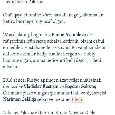
- aytıp berdi Polozov.
Onıñ qayd etkenine köre, hastahanege yollanmalar
ketirp bermege "qıyınca" olğan.
"Misal olaraq, bugün biz
Emine Avamileva
ile
müşterimiz içün sıcaq urbalar ketirdik, olarnı qabul
etmediler. Hastahanede ise suvuq. Bu vaqıt içinde oña
eki kere ekimler kelip, sualler bergen ve tibbiy
baqınuv olğan, amma neticeleri belli degil", - dedi
advokat.
2018 senesi Rusiye apsinden azat etilgen ukrainalı
deñizciler
Vladislav Kostişin
ve
Bogdan Golovaş
Qırımda apiske alınğan qırımtatar faali ve siyasetçisi
Nariman Celâlğa
sebat ve metanet
tiledi.
Nikolay Polozov oktâbrniñ 8-nde Nariman Celâl