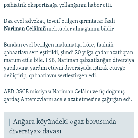
psihiatrik ekspertizağa yollanğannı haber etti.
Daa evel advokat, tevqif etilgen qırımtatar faali
Nariman Celâlnıñ
mektüpler almağanını bildir
Bundan evel berilgen malümatqa köre, faalniñ
qabaatlavı sertleştirildi, şimdi 20 yılğa qadar azatlıqtan
marum etile bile. FSB, Nariman qabaatlanğan diversiya
yapıluvına yardım etüvni diversiyada iştirak etüvge
deñiştirip, qabaatlavnı sertleştirgen edi.
ABD OSCE missiyası Nariman Celâlnı ve üç doğmuş
qardaş Ahtemovlarnı acele azat etmesine çağırğan edi.
Anğara köyündeki «gaz borusında
diversiya» davası