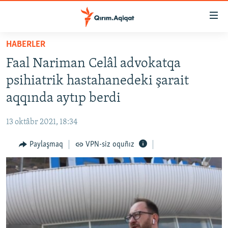
Link
açıqlığı
Esas
HABERLER
mündericege
HABERLER
Faal Nariman Celâl advokatqa
qaytmaq
SİYASET
Baş
psihiatrik hastahanedeki şarait
İQTİSADİYAT
navigatsiyağa
aqqında aytıp berdi
qaytmaq
CEMİYET
Qıdıruvğa
13 oktâbr 2021, 18:34
MEDENİYET
qaytmaq
Paylaşmaq
VPN-siz oquñız
İNSAN AQLARI
VİDEO
SÜRET
BLOGLAR
FİKİR