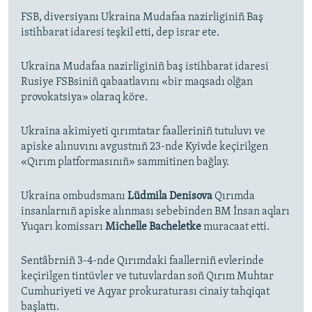
FSB, diversiyanı Ukraina Mudafaa nazirliginiñ Baş
istihbarat idaresi teşkil etti, dep israr ete.
Ukraina Mudafaa nazirliginiñ baş istihbarat idaresi
Rusiye FSBsiniñ qabaatlavını «bir maqsadı olğan
provokatsiya» olaraq köre.
Ukraina akimiyeti qırımtatar faalleriniñ tutuluvı ve
apiske alınuvını avgustnıñ 23-nde Kyivde keçirilgen
«Qırım platformasınıñ» sammitinen bağlay.
Ukraina ombudsmanı
Lüdmila Denisova
Qırımda
insanlarnıñ apiske alınması sebebinden BM İnsan aqları
Yuqarı komissarı
Michelle Bacheletke
muracaat etti.
Sentâbrniñ 3-4-nde Qırımdaki faallerniñ evlerinde
keçirilgen tintüvler ve tutuvlardan soñ Qırım Muhtar
Cumhuriyeti ve Aqyar prokuraturası cinaiy tahqiqat
başlattı.