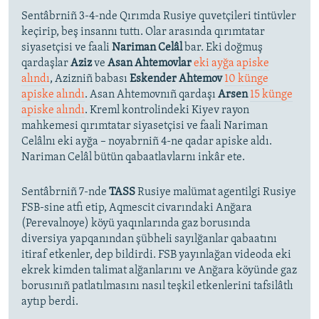
Sentâbrniñ 3-4-nde Qırımda Rusiye quvetçileri tintüvler
keçirip, beş insannı tuttı. Olar arasında qırımtatar
siyasetçisi ve faali
Nariman Celâl
bar. Eki doğmuş
qardaşlar
Aziz
ve
Asan Ahtemovlar
eki ayğa apiske
alındı
, Azizniñ babası
Eskender Ahtemov
10 künge
apiske alındı
. Asan Ahtemovnıñ qardaşı
Arsen
15 künge
apiske alındı
. Kreml kontrolindeki Kiyev rayon
mahkemesi qırımtatar siyasetçisi ve faali Nariman
Celâlnı eki ayğa – noyabrniñ 4-ne qadar apiske aldı.
Nariman Celâl bütün qabaatlavlarnı inkâr ete.
Sentâbrniñ 7-nde
TASS
Rusiye malümat agentilgi Rusiye
FSB-sine atfı etip, Aqmescit civarındaki Anğara
(Perevalnoye) köyü yaqınlarında gaz borusında
diversiya yapqanından şübheli sayılğanlar qabaatını
itiraf etkenler, dep bildirdi. FSB yayınlağan videoda eki
ekrek kimden talimat alğanlarını ve Anğara köyünde gaz
borusınıñ patlatılmasını nasıl teşkil etkenlerini tafsilâtlı
aytıp berdi.