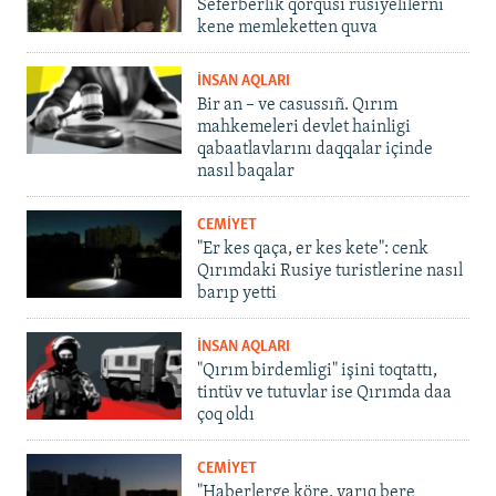
Seferberlik qorqusı rusiyelilerni
kene memleketten quva
İNSAN AQLARI
Bir an – ve casussıñ. Qırım
mahkemeleri devlet hainligi
qabaatlavlarını daqqalar içinde
nasıl baqalar
CEMİYET
"Er kes qaça, er kes kete": cenk
Qırımdaki Rusiye turistlerine nasıl
barıp yetti
İNSAN AQLARI
"Qırım birdemligi" işini toqtattı,
tintüv ve tutuvlar ise Qırımda daa
çoq oldı
CEMİYET
"Haberlerge köre, yarıq bere