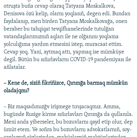
otruşta buña cevap olaraq Tatyana Moskalkova,
Denisova özü kelip, olarnı yoqlasıñ, degen edi. Bundan
faydalanıp, men birden Tatyana Moskalkovağa, onen
beraber bu tahqiqat tevqifhanelerinde tutulğan
vatandaşlarımıznıñ aqları ile ne olğanını yoqlama
yolculığıma yardım etmesini istep, muracaat ettim.
Cevap yoq. Yani, aytmaq attı, yapmaq ise mümküye
degil. Bütün bu sıñırlavlarnı COVID-19 pandemiyası ile
añlatalar.
– Kene de, siziñ fikriñizce, Qırımğa barmaq mümkün
oladajqmı? ​
– Biz maqsadımızğv irişmege tırışacaqmız. Amma,
bugünde Rusige kirme sıñırlavları Qırımğa da qullanıla.
Meni anda yiberseler, bu bozuvlarnı qayd etip olur, dep
ümüt etem. Ve soñra bu bozuvlarnı advokatlarnıñ, soy-