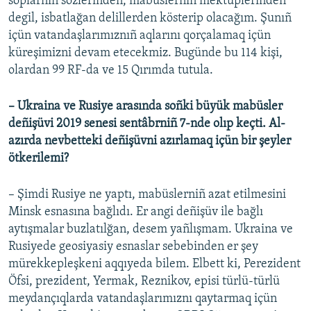
soplarnıñ sözlerinden, mabüslerniñ mektüplerinden
degil, isbatlağan delillerden kösterip olacağım. Şunıñ
içün vatandaşlarımıznıñ aqlarını qorçalamaq içün
küreşimizni devam etecekmiz. Bugünde bu 114 kişi,
olardan 99 RF-da ve 15 Qırımda tutula.
– Ukraina ve Rusiye arasında soñki büyük mabüsler
deñişüvi 2019 senesi sentâbrniñ 7-nde olıp keçti. Al-
azırda nevbetteki deñişüvni azırlamaq içün bir şeyler
ötkerilemi? ​
– Şimdi Rusiye ne yaptı, mabüslerniñ azat etilmesini
Minsk esnasına bağlıdı. Er angi deñişüv ile bağlı
aytışmalar buzlatılğan, desem yañlışmam. Ukraina ve
Rusiyede geosiyasiy esnaslar sebebinden er şey
mürekkepleşkeni aqqıyeda bilem. Elbett ki, Perezident
Öfsi, prezident, Yermak, Reznikov, episi türlü-türlü
meydançıqlarda vatandaşlarımıznı qaytarmaq içün