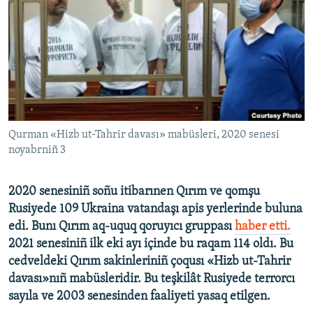
Русский
Українською
QOŞULIÑIZ!
Qurman «Hizb ut-Tahrir davası» mabüsleri, 2020 senesi
noyabrniñ 3
RFE/RS bütün saytları
2020 senesiniñ soñu itibarınen Qırım ve qomşu
Rusiyede 109 Ukraina vatandaşı apis yerlerinde buluna
edi. Bunı Qırım aq-uquq qoruyıcı gruppası
haber etti.
2021 senesiniñ ilk eki ayı içinde bu raqam 114 oldı. Bu
cedveldeki Qırım sakinleriniñ çoqusı «Hizb ut-Tahrir
davası»nıñ mabüsleridir. Bu teşkilât Rusiyede terrorcı
sayıla ve 2003 senesinden faaliyeti yasaq etilgen. ​