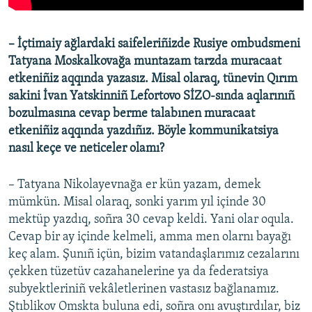
– İçtimaiy ağlardaki saifeleriñizde Rusiye ombudsmeni
Tatyana Moskalkovağa muntazam tarzda muracaat
etkeniñiz aqqında yazasız. Misal olaraq, tünevin Qırım
sakini İvan Yatskinniñ Lefortovo SİZO-sında aqlarınıñ
bozulmasına cevap berme talabınen muracaat
etkeniñiz aqqında yazdıñız. Böyle kommunikatsiya
nasıl keçe ve neticeler olamı? ​
– Tatyana Nikolayevnağa er kün yazam, demek
mümkün. Misal olaraq, sonki yarım yıl içinde 30
mektüp yazdıq, soñra 30 cevap keldi. Yani olar oqula.
Cevap bir ay içinde kelmeli, amma men olarnı bayağı
keç alam. Şunıñ içün, bizim vatandaşlarımız cezalarını
çekken tüzetüv cazahanelerine ya da federatsiya
subyektleriniñ vekâletlerinen vastasız bağlanamız.
Ştıblikov Omskta buluna edi, soñra onı avuştırdılar, biz