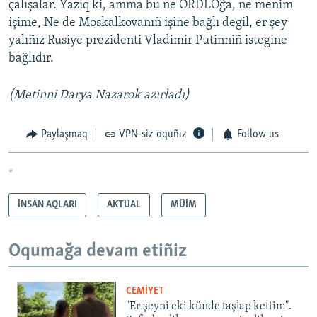
çalışalar. Yazıq ki, amma bu ne ORDLOğa, ne menim
işime, Ne de Moskalkovanıñ işine bağlı degil, er şey
yalıñız Rusiye prezidenti Vladimir Putinniñ istegine
bağlıdır.
(Metinni Darya Nazarok azırladı)
Paylaşmaq
VPN-siz oquñız
Follow us
*
İNSAN AQLARI
AKTUAL
MÜİM
Oqumağa devam etiñiz
CEMİYET
"Er şeyni eki künde taşlap kettim".