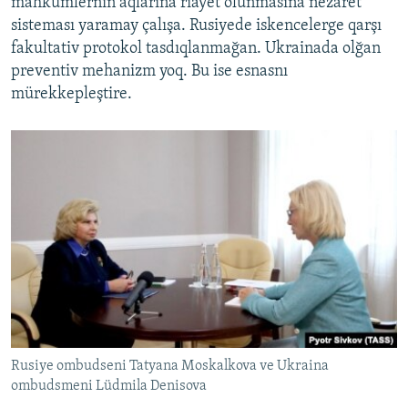
mahkümlerniñ aqlarına riayet olunmasına nezaret
sisteması yaramay çalışa. Rusiyede iskencelerge qarşı
fakultativ protokol tasdıqlanmağan. Ukrainada olğan
preventiv mehanizm yoq. Bu ise esnasnı
mürekkepleştire.
Rusiye ombudseni Tatyana Moskalkova ve Ukraina
ombudsmeni Lüdmila Denisova