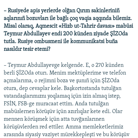
– Rusiyede apis yerlerde olğan Qırım sakinleriniñ
aqlarınıñ bozuvları ile bağlı çoq vaqia aqqında bilemiz.
Misal olaraq, Aqmescit «Hizb ut-Tahrir davası» mabüsi
Teymur Abdullayev endi 200 künden ziyade ŞİZOda
tutla. Rusiye ombusmeni ile kommunikatsi buña
nasıldır tesir etemi?
– Teymur Abdullayevge kelgende. E, o 270 künden
berli ŞİZOda oturı. Menim mektüplerime ve telefon
açmalarıma, o rejimni boza ve şunıñ içün ŞİZOda
otura, dep cevaplar kele. Başkortostanda tutulğan
vatandaşlarımıznı yoqlamaq içün izin almaq istep,
FSİN, FSB-ge muracaat ettim. Anda tutulğan
mabüslernen körüşüv içün azırlıqlar kete edi. Olar
mennen körüşmek içün atta tuvğanlarınen
körüşüvlerden red ettiler. Amma memleketlerimiz
arasında siyasiy vaziyet mürekkepleşti ve bu körüşüv