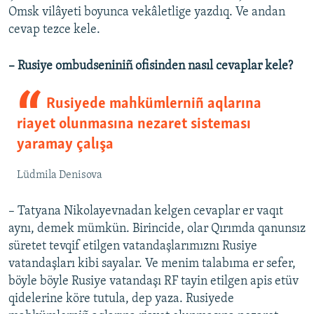
Omsk vilâyeti boyunca vekâletlige yazdıq. Ve andan
cevap tezce kele.
– Rusiye ombudseniniñ ofisinden nasıl cevaplar kele? ​
Rusiyede mahkümlerniñ aqlarına
riayet olunmasına nezaret sisteması
yaramay çalışa
Lüdmila Denisova
– Tatyana Nikolayevnadan kelgen cevaplar er vaqıt
aynı, demek mümkün. Birincide, olar Qırımda qanunsız
süretet tevqif etilgen vatandaşlarımıznı Rusiye
vatandaşları kibi sayalar. Ve menim talabıma er sefer,
böyle böyle Rusiye vatandaşı RF tayin etilgen apis etüv
qidelerine köre tutula, dep yaza. Rusiyede