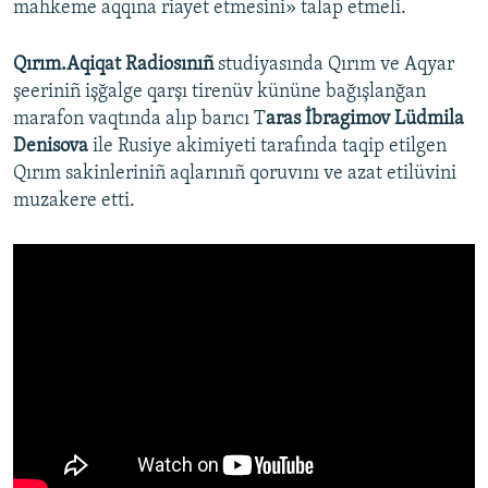
mahkeme aqqına riayet etmesini» talap etmeli.
Qırım.Aqiqat Radiosınıñ
studiyasında Qırım ve Aqyar
şeeriniñ işğalge qarşı tirenüv kününe bağışlanğan
marafon vaqtında alıp barıcı T
aras İbragimov Lüdmila
Denisova
ile Rusiye akimiyeti tarafında taqip etilgen
Qırım sakinleriniñ aqlarınıñ qoruvını ve azat etilüvini
muzakere etti.