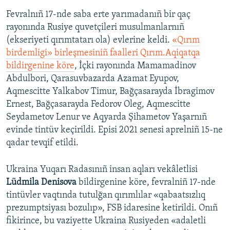
Fevralnıñ 17-nde saba erte yarımadanıñ bir qaç
rayonında Rusiye quvetçileri musulmanlarnıñ
(ekseriyeti qırımtatarı ola) evlerine keldi.
«Qırım
birdemligi» birleşmesiniñ faalleri Qırım.Aqiqatqa
bildirgenine köre
, İçki rayonında Mamamadinov
Abdulbori, Qarasuvbazarda Azamat Eyupov,
Aqmescitte Yalkabov Timur, Bağçasarayda İbragimov
Ernest, Bağçasarayda Fedorov Oleg, Aqmescitte
Seydametov Lenur ve Aqyarda Şihametov Yaşarnıñ
evinde tintüv keçirildi. Episi 2021 senesi aprelniñ 15-ne
qadar tevqif etildi.
Ukraina Yuqarı Radasınıñ insan aqları vekâletlisi
Lüdmila Denisova
bildirgenine köre, fevralniñ 17-nde
tintüvler vaqtında tutulğan qırımlılar «qabaatsızlıq
prezumptsiyası bozulıp», FSB idaresine ketirildi. Onıñ
fikirince, bu vaziyette Ukraina Rusiyeden «adaletli