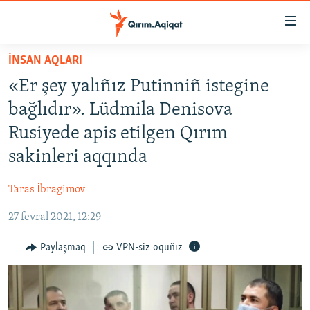
Link
açıqlığı
Esas
İNSAN AQLARI
mündericege
HABERLER
«Er şey yalıñız Putinniñ istegine
qaytmaq
SİYASET
Baş
bağlıdır». Lüdmila Denisova
İQTİSADİYAT
navigatsiyağa
Rusiyede apis etilgen Qırım
qaytmaq
CEMİYET
sakinleri aqqında
Qıdıruvğa
MEDENİYET
qaytmaq
Taras İbragimov
İNSAN AQLARI
27 fevral 2021, 12:29
VİDEO
SÜRET
Paylaşmaq
VPN-siz oquñız
BLOGLAR
FİKİR