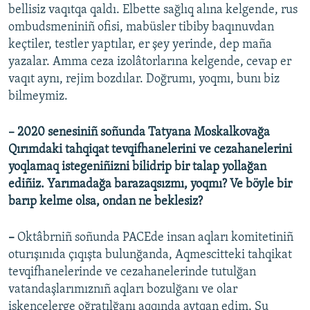
bellisiz vaqıtqa qaldı. Elbette sağlıq alına kelgende, rus
ombudsmeniniñ ofisi, mabüsler tibiby baqınuvdan
keçtiler, testler yaptılar, er şey yerinde, dep maña
yazalar. Amma ceza izolâtorlarına kelgende, cevap er
vaqıt aynı, rejim bozdılar. Doğrumı, yoqmı, bunı biz
bilmeymiz.
– ​2020 senesiniñ soñunda Tatyana Moskalkovağa
Qırımdaki tahqiqat tevqifhanelerini ve cezahanelerini
yoqlamaq istegeniñizni bilidrip bir talap yollağan
ediñiz. Yarımadağa barazaqsızmı, yoqmı? Ve böyle bir
barıp kelme olsa, ondan ne beklesiz?
–
Oktâbrniñ soñunda PACEde insan aqları komitetiniñ
oturışınıda çıqışta bulunğanda, Aqmescitteki tahqikat
tevqifhanelerinde ve cezahanelerinde tutulğan
vatandaşlarımıznıñ aqları bozulğanı ve olar
iskencelerge oğratılğanı aqqında aytqan edim. Şu