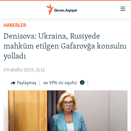
Link
açıqlığı
Esas
HABERLER
mündericege
HABERLER
Denisova: Ukraina, Rusiyede
qaytmaq
SİYASET
Baş
mahküm etilgen Gafarovğa konsulnı
İQTİSADİYAT
navigatsiyağa
yolladı
qaytmaq
CEMİYET
Qıdıruvğa
09 oktâbr 2019, 12:12
MEDENİYET
qaytmaq
Paylaşmaq
VPN-siz oquñız
İNSAN AQLARI
VİDEO
SÜRET
BLOGLAR
FİKİR