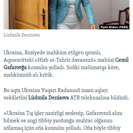
Русский
Українською
Lüdmila Denisova
QOŞULIÑIZ!
Ukraina, Rusiyede mahküm etilgen qırımlı,
Aqmescitteki «Hizb ut-Tahrir davasınıñ» mabüsi
Cemil
RFE/RS bütün saytları
Gafarovğa
konsulnı yolladı. Soñki malümatqa köre,
mahkümniñ alı kritik.
Bu aqta Ukraina Yuqarı Radasınıñ insan aqları
vekâletlisi
Lüdmila Denisova
ATR telekanalına bildirdi.
«Ukraina Tış işler nazirligi seslenip, Gafarovnıñ alını
bilmek ve angi tibbiy yardımğa muhtac olğanını
añlamaq içün oña konsulnı yolladı. Oña böyle tibbiy