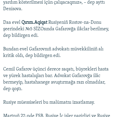
yardım kösterilmesi içün çalışacaqmız», – dep ayttı
Denisova.
Daa evel
Qırım.Aqiqat
Rusiyeniñ Rostov-na-Donu
şeerindeki №5 SİZOsında Gafarovğa ilâclar berilmey,
dep bildirgen edi.
Bundan evel Gafarovnıñ advokatı müvekkiliniñ alı
kritik oldı, dep bildirgen edi.
Cemil Gafarov üçünci derece saqatı, büyrekleri hasta
ve yürek hastalıqları bar. Advokat Gafarovğa ilâc
bermeyip, hastahanege avuştırmağa razı olmadılar,
dep qoştı.
Rusiye müessiseleri bu malümatnı izaatlamay.
Martnıñ 27-nde FSB, Rusiye İç işler nazirligi ve Rusiye