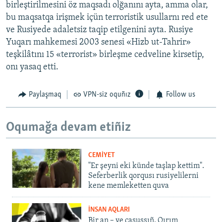
birleştirilmesini öz maqsadı olğanını ayta, amma olar,
bu maqsatqa irişmek içün terroristik usullarnı red ete
ve Rusiyede adaletsiz taqip etilgenini ayta. Rusiye
Yuqarı mahkemesi 2003 senesi «Hizb ut-Tahrir»
teşkilâtını 15 «terrorist» birleşme cedveline kirsetip,
onı yasaq etti.
Paylaşmaq
VPN-siz oquñız
Follow us
Oqumağa devam etiñiz
CEMİYET
"Er şeyni eki künde taşlap kettim".
Seferberlik qorqusı rusiyelilerni
kene memleketten quva
İNSAN AQLARI
Bir an – ve casussıñ. Qırım