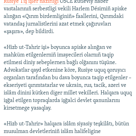
Rusiye Tış işler nazirligi
OSCE kütleviy haber
vastalarınıñ serbestligi vekili Harlem Désirniñ apiske
alınğan «Qırım birdemliginiñ» faallerini, Qırımdaki
vatandaş jurnalistlerini azat etmek çağıruvları
«şaşıra», dep bildirdi.
«Hizb ut-Tahrir işi» boyunca apiske alınğan ve
mahküm etilgenlerniñ imayecileri olarnıñ taqip
etilmesi diniy sebeplernen bağlı olğanını tüşüne.
Advokatlar qayd etkenine köre, Rusiye uquq qoruyıcı
organları tarafından bu dava boyunca taqip etilgenler –
ekseriyeti qırımtatarlar ve ukrain, rus, tacik, azeri ve
islâm dinini kütken diger millet vekilleri. Halqara uquq
işğal etilgen topraqlarda işğalci devlet qanunlarını
kirsetmege yasaqlay.
«Hizb ut-Tahrir» halqara islâm siyasiy teşkilâtı, bütün
musulman devletleriniñ islâm halifeligine