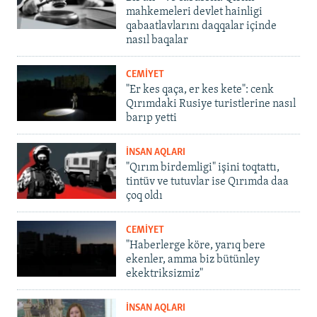
mahkemeleri devlet hainligi
qabaatlavlarını daqqalar içinde
nasıl baqalar
CEMİYET
"Er kes qaça, er kes kete": cenk
Qırımdaki Rusiye turistlerine nasıl
barıp yetti
İNSAN AQLARI
"Qırım birdemligi" işini toqtattı,
tintüv ve tutuvlar ise Qırımda daa
çoq oldı
CEMİYET
"Haberlerge köre, yarıq bere
ekenler, amma biz bütünley
ekektriksizmiz"
İNSAN AQLARI