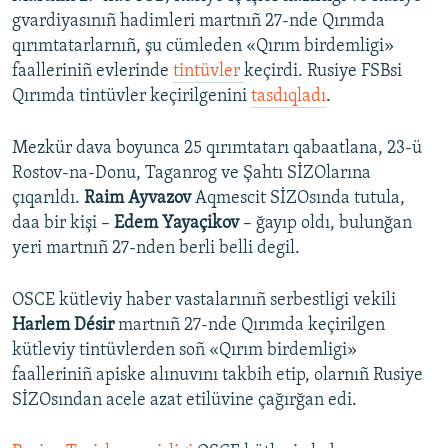
gvardiyasınıñ hadimleri martnıñ 27-nde Qırımda
qırımtatarlarnıñ, şu cümleden «Qırım birdemligi»
faalleriniñ evlerinde
tintüvler
keçirdi. Rusiye FSBsi
Qırımda tintüvler keçirilgenini
tasdıqladı
.
Mezkür dava boyunca 25 qırımtatarı qabaatlana, 23-ü
Rostov-na-Donu, Taganrog ve Şahtı SİZOlarına
çıqarıldı.
Raim Ayvazov
Aqmescit SİZOsında tutula,
daa bir kişi –
Edem Yayaçikov
– ğayıp oldı, bulunğan
yeri martnıñ 27-nden berli belli degil.
OSCE kütleviy haber vastalarınıñ serbestligi vekili
Harlem Désir
martnıñ 27-nde Qırımda keçirilgen
kütleviy tintüvlerden soñ «Qırım birdemligi»
faalleriniñ apiske alınuvını takbih etip, olarnıñ Rusiye
SİZOsından acele azat etilüvine çağırğan edi.