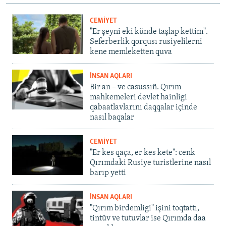
CEMİYET
"Er şeyni eki künde taşlap kettim".
Seferberlik qorqusı rusiyelilerni
kene memleketten quva
İNSAN AQLARI
Bir an – ve casussıñ. Qırım
mahkemeleri devlet hainligi
qabaatlavlarını daqqalar içinde
nasıl baqalar
CEMİYET
"Er kes qaça, er kes kete": cenk
Qırımdaki Rusiye turistlerine nasıl
barıp yetti
İNSAN AQLARI
"Qırım birdemligi" işini toqtattı,
tintüv ve tutuvlar ise Qırımda daa