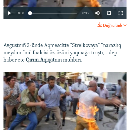
Русский
0:00
0:36
Українською
Doğru link
QOŞULIÑIZ!
Avgustnıñ 3-ünde Aqmescitte “Strelkovaya” “narazlıq
meydanı”nıñ faalcisi öz-özüni yaqmağa tırıştı, - dep
haber ete
Q
ı
r
ı
m
.
Aqiqat
nıñ muhbiri.
RFE/RS bütün saytları