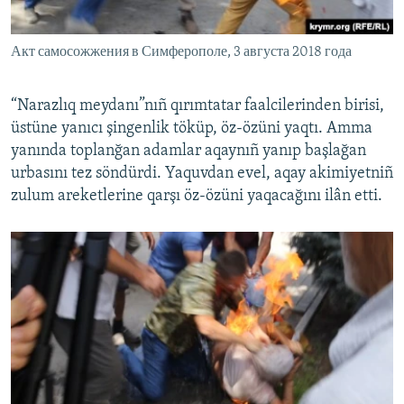
Акт самосожжения в Симферополе, 3 августа 2018 года
“Narazlıq meydanı”nıñ qırımtatar faalcilerinden birisi,
üstüne yanıcı şingenlik töküp, öz-özüni yaqtı. Amma
yanında toplanğan adamlar aqaynıñ yanıp başlağan
urbasını tez söndürdi. Yaquvdan evel, aqay akimiyetniñ
zulum areketlerine qarşı öz-özüni yaqacağını ilân etti.