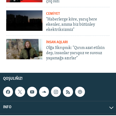
çoq oldı
CEMİYET
"Haberlerge köre, yarıq bere
ekenler, amma biz bütünley
ekektriksizmiz"
İNSAN AQLARI
Olğa Skrıpnık: "Qırım azat etilsin
dep, insanlar yarıqsız ve suvsuz
yaşamağa azırlar"
QOŞULIÑIZ!
INFO