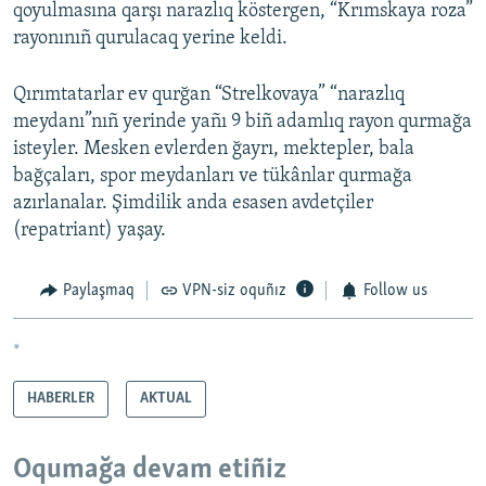
qoyulmasına qarşı narazlıq köstergen, “Krımskaya roza”
rayonınıñ qurulacaq yerine keldi.
Qırımtatarlar ev qurğan “Strelkovaya” “narazlıq
meydanı”nıñ yerinde yañı 9 biñ adamlıq rayon qurmağa
isteyler. Mesken evlerden ğayrı, mektepler, bala
bağçaları, spor meydanları ve tükânlar qurmağa
azırlanalar. Şimdilik anda esasen avdetçiler
(repatriant) yaşay.
Paylaşmaq
VPN-siz oquñız
Follow us
*
HABERLER
AKTUAL
Oqumağa devam etiñiz