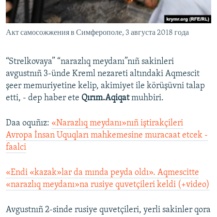
Акт самосожжения в Симферополе, 3 августа 2018 года
“Strelkovaya” “narazlıq meydanı”nıñ sakinleri
avgustnıñ 3-ünde Kreml nezareti altındaki Aqmescit
şeer memuriyetine kelip, akimiyet ile körüşüvni talap
etti, - dep haber ete
Qırım.Aqiqat
muhbiri.
Daa oquñız:
«Narazlıq meydanı»nıñ iştirakçileri
Avropa İnsan Uquqları mahkemesine muracaat etcek -
faalci
«Endi «kazak»lar da mında peyda oldı». Aqmescitte
«narazlıq meydanı»na rusiye quvetçileri keldi (+video)
Avgustnıñ 2-sinde rusiye quvetçileri, yerli sakinler qora