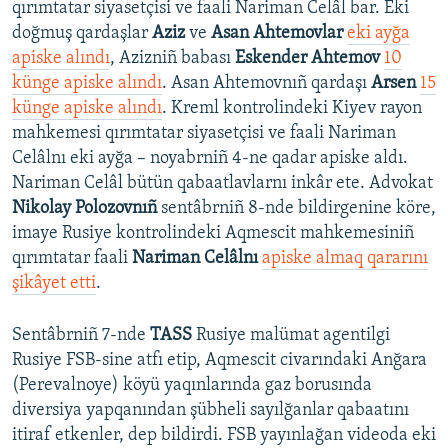
qırımtatar siyasetçisi ve faali Nariman Celâl bar. Eki
doğmuş qardaşlar
Aziz
ve
Asan Ahtemovlar
eki ayğa
apiske alındı
, Azizniñ babası
Eskender Ahtemov
10
künge apiske alındı
. Asan Ahtemovnıñ qardaşı
Arsen
15
künge apiske alındı
. Kreml kontrolindeki Kiyev rayon
mahkemesi qırımtatar siyasetçisi ve faali Nariman
Celâlnı eki ayğa – noyabrniñ 4-ne qadar apiske aldı.
Nariman Celâl bütün qabaatlavlarnı inkâr ete.​ ​Advokat
Nikolay Polozovnıñ
sentâbrniñ 8-nde bildirgenine köre,
imaye Rusiye kontrolindeki Aqmescit mahkemesiniñ
qırımtatar faali
Nariman Celâlnı
apiske almaq qararını
şikâyet etti
.​
Sentâbrniñ 7-nde
TASS
Rusiye malümat agentilgi
Rusiye FSB-sine atfı etip, Aqmescit civarındaki Anğara
(Perevalnoye) köyü yaqınlarında gaz borusında
diversiya yapqanından şübheli sayılğanlar qabaatını
itiraf etkenler, dep bildirdi. FSB yayınlağan videoda eki