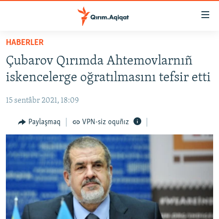
Link
açıqlığı
Esas
HABERLER
mündericege
HABERLER
Çubarov Qırımda Ahtemovlarnıñ
qaytmaq
SİYASET
Baş
iskencelerge oğratılmasını tefsir etti
İQTİSADİYAT
navigatsiyağa
qaytmaq
15 sentâbr 2021, 18:09
CEMİYET
Qıdıruvğa
MEDENİYET
Paylaşmaq
VPN-siz oquñız
qaytmaq
İNSAN AQLARI
VİDEO
SÜRET
BLOGLAR
FİKİR