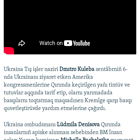
Ukraina Tış işler naziri
Dmıtro Kuleba
sentâbrniñ 6-
nda Ukrainanı ziyaret etken Amerika
kongressmenlerine Qırımda keçirilgen yañı tintüv ve
tutuvlar aqqında tarif etip, olarnı yarımadada
basqılarnı toqtatmaq maqsadınen Kremlge qarşı basqı
quvetleştirüvde yardım etmelerine çağırdı.
Ukraina ombudsmanı
Lüdmila Denisova
Qırımda
insanlarnıñ apiske alınması sebebinden BM İnsan