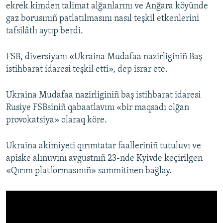
ekrek kimden talimat alğanlarını ve Anğara köyünde
gaz borusınıñ patlatılmasını nasıl teşkil etkenlerini
tafsilâtlı aytıp berdi.
FSB, diversiyanı «Ukraina Mudafaa nazirliginiñ Baş
istihbarat idaresi teşkil etti», dep israr ete.
Ukraina Mudafaa nazirliginiñ baş istihbarat idaresi
Rusiye FSBsiniñ qabaatlavını «bir maqsadı olğan
provokatsiya» olaraq köre.
Ukraina akimiyeti qırımtatar faalleriniñ tutuluvı ve
apiske alınuvını avgustnıñ 23-nde Kyivde keçirilgen
«Qırım platformasınıñ» sammitinen bağlay.