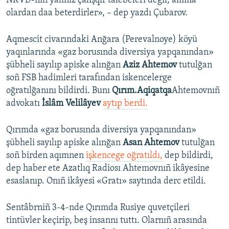
NKVD-niñ yalıñız çalışqır talebeleri degil, amma
olardan daa beterdirler», – dep yazdı Çubarov.
Aqmescit civarındaki Anğara (Perevalnoye) köyü
yaqınlarında «gaz borusında diversiya yapqanından»
şübheli sayılıp apiske alınğan
Aziz Ahtemov
tutulğan
soñ FSB hadimleri tarafından iskencelerge
oğratılğanını bildirdi. Bunı
Qırım.Aqiqatqa
Ahtemovnıñ
advokatı
İslâm Velilâyev
aytıp berdi.
Qırımda «gaz borusında diversiya yapqanından»
şübheli sayılıp apiske alınğan
Asan Ahtemov
tutulğan
soñ birden aqımnen
işkencege oğratıldı,
dep bildirdi,
dep haber ete Azatlıq Radiosı Ahtemovnıñ ikâyesine
esaslanıp. Onıñ ikâyesi «Gratı» saytında derc etildi.
Sentâbrniñ 3-4-nde Qırımda Rusiye quvetçileri
tintüvler keçirip, beş insannı tuttı. Olarnıñ arasında