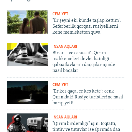
CEMİYET
"Er şeyni eki künde taşlap kettim".
Seferberlik qorqusı rusiyelilerni
kene memleketten quva
İNSAN AQLARI
Bir an – ve casussıñ. Qırım
mahkemeleri devlet hainligi
qabaatlavlarını daqqalar içinde
nasıl baqalar
CEMİYET
"Er kes qaça, er kes kete": cenk
Qırımdaki Rusiye turistlerine nasıl
barıp yetti
İNSAN AQLARI
"Qırım birdemligi" işini toqtattı,
tintüv ve tutuvlar ise Qırımda daa