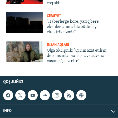
çoq oldı
CEMİYET
"Haberlerge köre, yarıq bere
ekenler, amma biz bütünley
ekektriksizmiz"
İNSAN AQLARI
Olğa Skrıpnık: "Qırım azat etilsin
dep, insanlar yarıqsız ve suvsuz
yaşamağa azırlar"
QOŞULIÑIZ!
INFO