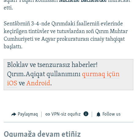
aqları Yuqarı komissarı
Michelle Bacheletke
muracaat
etti.
Sentâbrniñ 3-4-nde Qırımdaki faallerniñ evlerinde
keçirilgen tintüvler ve tutuvlardan soñ Qırım Muhtar
Cumhuriyeti ve Aqyar prokuraturası cinaiy tahqiqat
başlattı.
Bloklav ve tsenzurasız haberler!
Qırım.Aqiqat qullanımını
qurmaq içün
iOS
ve
Android
.
Paylaşmaq
VPN-siz oquñız
Follow us
Oqumağa devam etiñiz