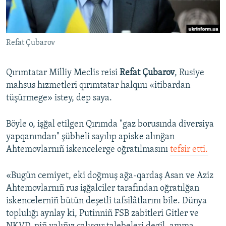
Русский
Українською
Refat Çubarov
QOŞULIÑIZ!
Qırımtatar Milliy Meclis reisi
Refat Çubarov
, Rusiye
mahsus hızmetleri qırımtatar halqını «itibardan
tüşürmege» istey, dep saya.
RFE/RS bütün saytları
Böyle o, işğal etilgen Qırımda "gaz borusında diversiya
yapqanından" şübheli sayılıp apiske alınğan
Ahtemovlarnıñ iskencelerge oğratılmasını
tefsir etti.
«Bugün cemiyet, eki doğmuş ağa-qardaş Asan ve Aziz
Ahtemovlarnıñ rus işğalciler tarafından oğratılğan
iskencelerniñ bütün deşetli tafsilâtlarını bile. Dünya
toplulığı aynlay ki, Putinniñ FSB zabitleri Gitler ve