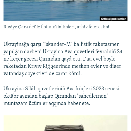
Rusiye Qara deñiz flotunıñ talimleri, arhiv fotoresimi
Ukrayinağa qarşı "İskander-M" ballistik raketasınen
yapılğan darbeni Ukrayina Ava quvetleri fevralniñ 24-
ne keçer gecesi Qırımdan qayd etti. Daa evel böyle
raketadan Krıvıy Riğ şeerinde mesken evler ve diger
vatandaş obyektleri de zarar kördi.
Ukrayina Silâlı quvetleriniñ Ava küçleri 2023 senesi
oktâbr ayından başlap Qırımdan "şahedlernen"
muntazam ücümler aqqında haber ete.