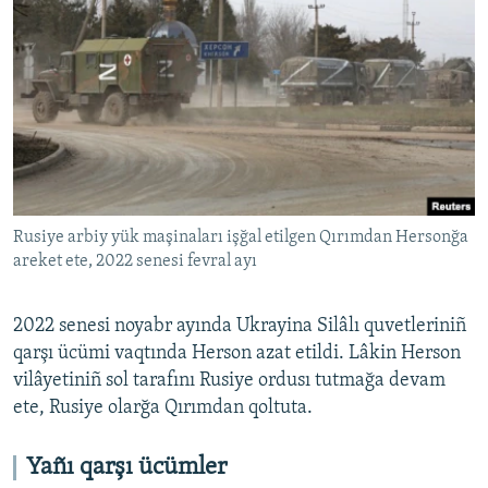
Rusiye arbiy yük maşinaları işğal etilgen Qırımdan Hersonğa
areket ete, 2022 senesi fevral ayı
2022 senesi noyabr ayında Ukrayina Silâlı quvetleriniñ
qarşı ücümi vaqtında Herson azat etildi. Lâkin Herson
vilâyetiniñ sol tarafını Rusiye ordusı tutmağa devam
ete, Rusiye olarğa Qırımdan qoltuta.
Yañı qarşı ücümler