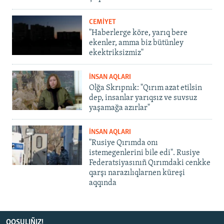
CEMİYET
"Haberlerge köre, yarıq bere
ekenler, amma biz bütünley
ekektriksizmiz"
İNSAN AQLARI
Olğa Skrıpnık: "Qırım azat etilsin
dep, insanlar yarıqsız ve suvsuz
yaşamağa azırlar"
İNSAN AQLARI
"Rusiye Qırımda onı
istemegenlerini bile edi". Rusiye
Federatsiyasınıñ Qırımdaki cenkke
qarşı narazılıqlarnen küreşi
aqqında
QOŞULIÑIZ!