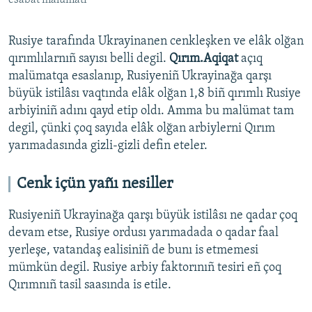
Rusiye tarafında Ukrayinanen cenkleşken ve elâk olğan
qırımlılarnıñ sayısı belli degil.
Qırım.Aqiqat
açıq
malümatqa esaslanıp, Rusiyeniñ Ukrayinağa qarşı
büyük istilâsı vaqtında elâk olğan 1,8 biñ qırımlı Rusiye
arbiyiniñ adını qayd etip oldı. Amma bu malümat tam
degil, çünki çoq sayıda elâk olğan arbiylerni Qırım
yarımadasında gizli-gizli defin eteler.
Cenk içün yañı nesiller
Rusiyeniñ Ukrayinağa qarşı büyük istilâsı ne qadar çoq
devam etse, Rusiye ordusı yarımadada o qadar faal
yerleşe, vatandaş ealisiniñ de bunı is etmemesi
mümkün degil. Rusiye arbiy faktorınıñ tesiri eñ çoq
Qırımnıñ tasil saasında is etile.