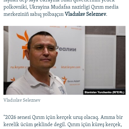
faydalı dep saya Ukrayina Silâlı quvetleriniñ yedek
polkovniki, Ukrayina Mudafaa nazirligi Qırım media
merkeziniñ sabıq yolbaşçısı
Vladıslav Seleznev
.
Vladıslav Seleznev
"2026 senesi Qırım içün kerçek uruş olacaq. Amma bir
kerelik ücüm şeklinde degil. Qırım içün küreş kerçek,