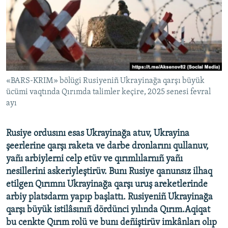
Українською
QOŞULIÑIZ!
RFE/RS bütün saytları
«BARS-KRIM» bölügi Rusiyeniñ Ukrayinağa qarşı büyük
ücümi vaqtında Qırımda talimler keçire, 2025 senesi fevral
ayı
Rusiye ordusını esas Ukrayinağa atuv, Ukrayina
şeerlerine qarşı raketa ve darbe dronlarını qullanuv,
yañı arbiylerni celp etüv ve qırımlılarnıñ yañı
nesillerini askeriyleştirüv. Bunı Rusiye qanunsız ilhaq
etilgen Qırımnı Ukrayinağa qarşı uruş areketlerinde
arbiy platsdarm yapıp başlattı. Rusiyeniñ Ukrayinağa
qarşı büyük istilâsınıñ dördünci yılında Qırım.Aqiqat
bu cenkte Qırım rolü ve bunı deñiştirüv imkânları olıp