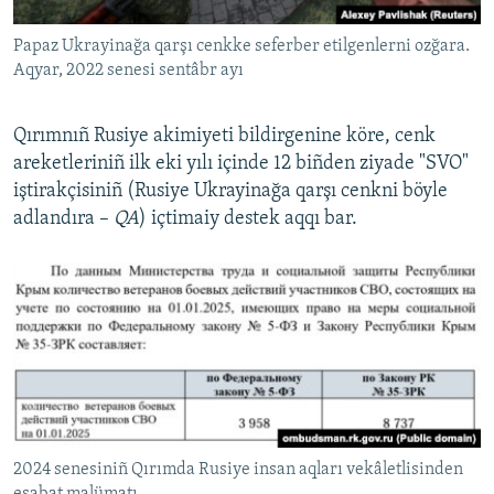
Papaz Ukrayinağa qarşı cenkke seferber etilgenlerni ozğara.
Aqyar, 2022 senesi sentâbr ayı
Qırımnıñ Rusiye akimiyeti bildirgenine köre, cenk
areketleriniñ ilk eki yılı içinde 12 biñden ziyade "SVO"
iştirakçisiniñ (Rusiye Ukrayinağa qarşı cenkni böyle
adlandıra –
QA
) içtimaiy destek aqqı bar.
2024 senesiniñ Qırımda Rusiye insan aqları vekâletlisinden
esabat malümatı