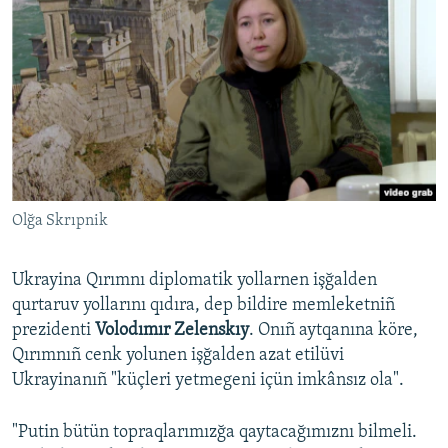
Olğa Skrıpnik
Ukrayina Qırımnı diplomatik yollarnen işğalden
qurtaruv yollarını qıdıra, dep bildire memleketniñ
prezidenti
Volodımır Zelenskıy
. Onıñ aytqanına köre,
Qırımnıñ cenk yolunen işğalden azat etilüvi
Ukrayinanıñ "küçleri yetmegeni içün imkânsız ola".
"Putin bütün topraqlarımızğa qaytacağımıznı bilmeli.