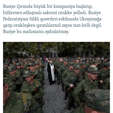
Rusiye Qırımda büyük bir kampaniya başlatıp,
biñlernen añlaşmalı askerni cenkke yolladı. Rusiye
Federatsiyası Silâlı quvetleri erkânında Ukrayinağa
qarşı cenkleşken qırımlılarnıñ sayısı tam belli degil.
Rusiye bu malümatnı aydınlatmay.