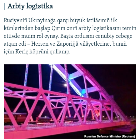
Arbiy logistika
Rusiyeniñ Ukrayinağa qarşı büyük istilâsınıñ ilk
künlerinden başlap Qırım onıñ arbiy logistikasını temin
etüvde müim rol oynay. Başta ordusını cenübiy cebege
atqan edi – Herson ve Zaporijjâ vilâyetlerine, bunıñ
içün Keriç köprüni qullanıp.