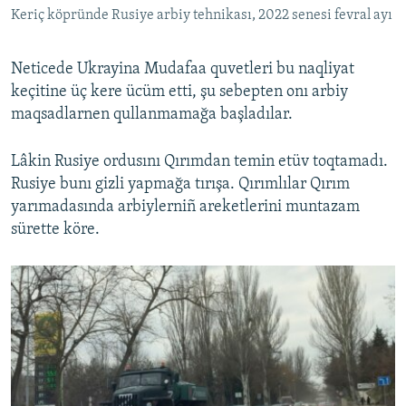
Keriç köpründe Rusiye arbiy tehnikası, 2022 senesi fevral ayı
Neticede Ukrayina Mudafaa quvetleri bu naqliyat
keçitine üç kere ücüm etti, şu sebepten onı arbiy
maqsadlarnen qullanmamağa başladılar.
Lâkin Rusiye ordusını Qırımdan temin etüv toqtamadı.
Rusiye bunı gizli yapmağa tırışa. Qırımlılar Qırım
yarımadasında arbiylerniñ areketlerini muntazam
sürette köre.