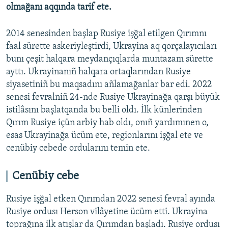
olmağanı aqqında tarif ete.
2014 senesinden başlap Rusiye işğal etilgen Qırımnı
faal sürette askeriyleştirdi, Ukrayina aq qorçalayıcıları
bunı çeşit halqara meydançıqlarda muntazam sürette
ayttı. Ukrayinanıñ halqara ortaqlarından Rusiye
siyasetiniñ bu maqsadını añlamağanlar bar edi. 2022
senesi fevralniñ 24-nde Rusiye Ukrayinağa qarşı büyük
istilâsını başlatqanda bu belli oldı. İlk künlerinden
Qırım Rusiye içün arbiy hab oldı, onıñ yardımınen o,
esas Ukrayinağa ücüm ete, regionlarını işğal ete ve
cenübiy cebede ordularını temin ete.
Cenübiy cebe
Rusiye işğal etken Qırımdan 2022 senesi fevral ayında
Rusiye ordusı Herson vilâyetine ücüm etti. Ukrayina
toprağına ilk atışlar da Qırımdan başladı. Rusiye ordusı