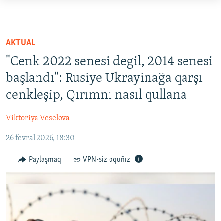
Link
açıqlığı
HABERLER
Esas
SİYASET
AKTUAL
mündericege
İQTİSADİYAT
"Cenk 2022 senesi degil, 2014 senesi
qaytmaq
CEMİYET
Baş
başlandı": Rusiye Ukrayinağa qarşı
navigatsiyağa
cenkleşip, Qırımnı nasıl qullana
MEDENİYET
qaytmaq
İNSAN AQLARI
Qıdıruvğa
Viktoriya Veselova
qaytmaq
VİDEO
26 fevral 2026, 18:30
SÜRET
Paylaşmaq
VPN-siz oquñız
BLOGLAR
FİKİR
Русский