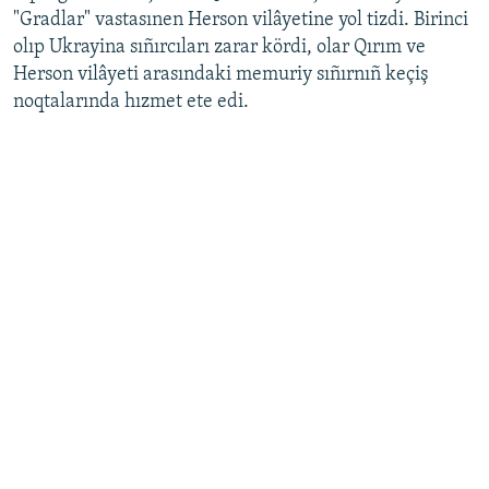
"Gradlar" vastasınen Herson vilâyetine yol tizdi. Birinci
olıp Ukrayina sıñırcıları zarar kördi, olar Qırım ve
Herson vilâyeti arasındaki memuriy sıñırnıñ keçiş
noqtalarında hızmet ete edi.