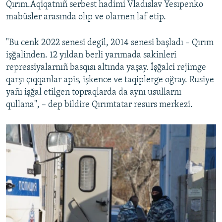
Qırım.Aqiqatnıñ serbest hadimi Vladıslav Yesıpenko
mabüsler arasında olıp ve olarnen laf etip.
"Bu cenk 2022 senesi degil, 2014 senesi başladı – Qırım
işğalinden. 12 yıldan berli yarımada sakinleri
repressiyalarnıñ basqısı altında yaşay. İşğalci rejimge
qarşı çıqqanlar apis, işkence ve taqiplerge oğray. Rusiye
yañı işğal etilgen topraqlarda da aynı usullarnı
qullana", – dep bildire Qırımtatar resurs merkezi.