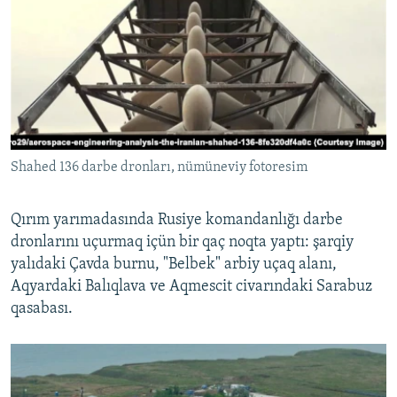
Shahed 136 darbe dronları, nümüneviy fotoresim
Qırım yarımadasında Rusiye komandanlığı darbe
dronlarını uçurmaq içün bir qaç noqta yaptı: şarqiy
yalıdaki Çavda burnu, "Belbek" arbiy uçaq alanı,
Aqyardaki Balıqlava ve Aqmescit civarındaki Sarabuz
qasabası.