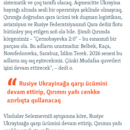
sistematik ve çoq taraflı olacaq. Aqmescitte Ukrayina
bayrağı altında sesli bir operatsiya şeklinde olmaycaq.
Qırımğa doğrudan qara ücümi tek duşman logistikası,
aviatsiyası ve Rusiye Federatsiyasınıñ Qara deñiz flotu
bütünley yoq etilgen soñ ola bile. Şimdi Qırımda
körgenimiz – "Çernobayevka 2:0" – bu esnasnıñ bir
parçası ola. Bu adlarnı unutmañız: Belbek, Kaça,
Novofedorovka, Sarabuz, İslâm Terek. 2026 senesi bu
adlarnı sıq-sıq eşitecekmiz. Çünki Mudafaa quvetleri
işini devam ettirecek", – dedi o.
Rusiye Ukrayinağa qarşı ücümini
devam ettirip, Qırımnı yañı cenkke
azırlıqta qullanacaq
Vladıslav Seleznevniñ aytqanına köre, Rusiye
Ukrayinağa qarşı ücümini devam ettirip, Qırımnı yañı