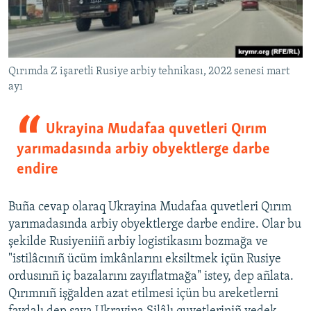
Qırımda Z işaretli Rusiye arbiy tehnikası, 2022 senesi mart
ayı
Ukrayina Mudafaa quvetleri Qırım
yarımadasında arbiy obyektlerge darbe
endire
Buña cevap olaraq Ukrayina Mudafaa quvetleri Qırım
yarımadasında arbiy obyektlerge darbe endire. Olar bu
şekilde Rusiyeniiñ arbiy logistikasını bozmağa ve
"istilâcınıñ ücüm imkânlarını eksiltmek içün Rusiye
ordusınıñ iç bazalarını zayıflatmağa" istey, dep añlata.
Qırımnıñ işğalden azat etilmesi içün bu areketlerni