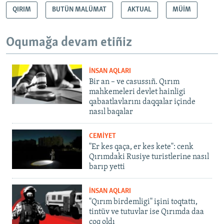
QIRIM
BUTÜN MALÜMAT
AKTUAL
MÜİM
Oqumağa devam etiñiz
İNSAN AQLARI
Bir an – ve casussıñ. Qırım
mahkemeleri devlet hainligi
qabaatlavlarını daqqalar içinde
nasıl baqalar
CEMİYET
"Er kes qaça, er kes kete": cenk
Qırımdaki Rusiye turistlerine nasıl
barıp yetti
İNSAN AQLARI
"Qırım birdemligi" işini toqtattı,
tintüv ve tutuvlar ise Qırımda daa
çoq oldı