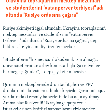
Ukrayina topraqlarınıñ mektep mezunları
ve studentlerini "vatanperver terbiyesi" adı
altında "Rusiye ordusına çağıra"
Rusiye akimiyeti işğal altındaki Ukrayina topraqlarınıñ
mektep mezunları ve studentlerini "vatanperver
terbiyesi" adı altında "Rusiye ordusına çağıra", dep
bildire Ukrayina milliy tirenüv merkezi.
"Studentlerni "hızmet içün" akademik izin almağa,
universitetlerni ise arbiy komissarlıqlarğa cedveller
bermege çağıralar", – dep qayd ete müessise.
Qırımnıñ mekteplerinde dron taqlitçileri ve FPV-
dronlarınıñ idaresinen talimler keçirile. Qırımnıñ oquv
yurtlarındaki resmiy haberlerinde bu aqta aytılmay.
Amma olar Rusiyeniñ Ukrayinağa qarşı cenk
iştirakçilerinen işbirligi yapqanlarını gizlemeyler.