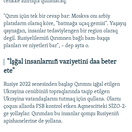
cenkke azırlıqta qullanacaq.
"Qırım içün tek bir cevap bar: Moskva onı arbiy
platsdarm olaraq köre, "batmağa uçaq gemisi". Yaşayış
qaynağan, insanlar tedaviylengen bir region olaraq
degil. Rusiyelilerniñ Qırımnen bağlı bam-başqa
planları ve niyetleri bar", – dep ayta o.
"İşğal insanlarnıñ vaziyetini daa beter
ete"
Rusiye 2022 senesinden başlap Qırımnı işğal etilgen
Ukrayina cenübiniñ topraqlarında taqip etilgen
Ukrayina vatandaşlarını tutmaq içün qullana. Olarnı
çoqusı allarda FSB kontrol etken Aqmescitteki SİZO-2-
ge yollaylar. Qırımdan bu insanlar qomşu Rusiyeniñ
apishanelerine de yollana.