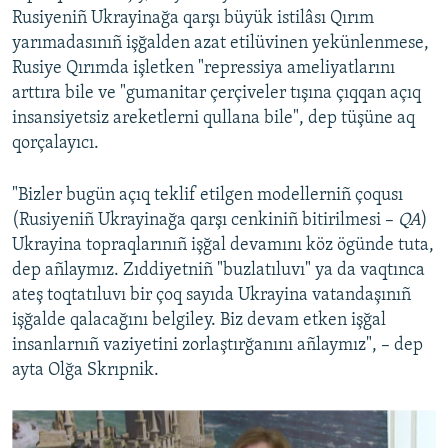
Rusiyeniñ Ukrayinağa qarşı büyük istilâsı Qırım
yarımadasınıñ işğalden azat etilüvinen yekünlenmese,
Rusiye Qırımda işletken "repressiya ameliyatlarını
arttıra bile ve "gumanitar çerçiveler tışına çıqqan açıq
insansiyetsiz areketlerni qullana bile", dep tüşüne aq
qorçalayıcı.
"Bizler bugün açıq teklif etilgen modellerniñ çoqusı
(Rusiyeniñ Ukrayinağa qarşı cenkiniñ bitirilmesi –
QA
)
Ukrayina topraqlarınıñ işğal devamını köz ögünde tuta,
dep añlaymız. Zıddiyetniñ "buzlatıluvı" ya da vaqtınca
ateş toqtatıluvı bir çoq sayıda Ukrayina vatandaşınıñ
işğalde qalacağını belgiley. Biz devam etken işğal
insanlarnıñ vaziyetini zorlaştırğanını añlaymız", – dep
ayta Olğa Skrıpnik.