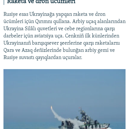
Raketa ve dron ücümleri
Rusiye esas Ukrayinağa yapqan raketa ve dron
ücümleri içün Qırımnı qullana. Arbiy uçaq alanlarından
Ukrayina Silâlı quvetleri ve cebe regionlarına qarşı
darbeler içün aviatsiya uça. Cenkniñ ilk künlerinden
Ukrayinanıñ barışıqsever şeerlerine qarşı raketalarnı
Qara ve Azaq deñizlerinde bulunğan arbiy gemi ve
Rusiye suvastı qayıqlardan uçuralar.