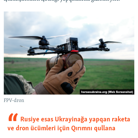
FPV-dron
Rusiye esas Ukrayinağa yapqan raketa
ve dron ücümleri içün Qırımnı qullana