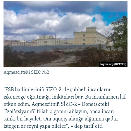
Aqmescitteki SİZO №2
"FSB hadimleriniñ SİZO-2-de şübheli insanlarnı
işkencege oğratmağa imkânları bar. Bu insanlarnen laf
etken edim. Aqmescitniñ SİZO-2 – Donetskteki
"İzolâtsiyanıñ" filialı olğanını añlayım, anda insan –
sanki bir hayalet. Onı uquqiy alanğa alğanına qadar
istegen er şeyni yapa bileler", – dep tarif etti