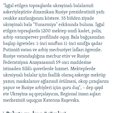
"İşğal etilgen topraqlarda ukrayinalı balalarnıñ
askeriyleştirüv dinamikası Rusiye prezidentiniñ yañı
cenkke azırlanğanını köstere. 55 biñden ziyade
ukrayinalı bala "Yunarmiya" erkânında buluna. İşğal
etilgen topraqlarda 1200 mektep sınıfı kadet, polis,
arbiy-vatanperver profilinde oquy. Bala bağçasından
başlap ögreteler. 1-inci sınıftan 11-inci sınıfğa qadar
Putinniñ vatan ve arbiy mecburiyet lafları ögrenile.
Rusiye vatandaşlığına mecbur etüv ve Rusiye
Federatsiyası Anayasasınıñ 59-ıncı maddesine
istinaden Silâlı quvetlerde hızmet. Mekteplerde
ukraiynalı balalar içün faallik olaraq askerge mektüp
yazuv, maskalanuv ağlarınıñ örülmesi, okop çıraqlarını
yapuv ve Rusiye arbiyleri içün quru duş", – dep qayd
ete Ukrayina aq qorçalayıcısı, Regional insan aqları
merkeziniñ uquqçısı Katerına Raşevska.