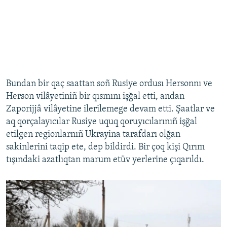
Bundan bir qaç saattan soñ Rusiye ordusı Hersonnı ve
Herson vilâyetiniñ bir qısmını işğal etti, andan
Zaporijjâ vilâyetine ilerilemege devam etti. Şaatlar ve
aq qorçalayıcılar Rusiye uquq qoruyıcılarınıñ işğal
etilgen regionlarnıñ Ukrayina tarafdarı olğan
sakinlerini taqip ete, dep bildirdi. Bir çoq kişi Qırım
tışındaki azatlıqtan marum etüv yerlerine çıqarıldı.