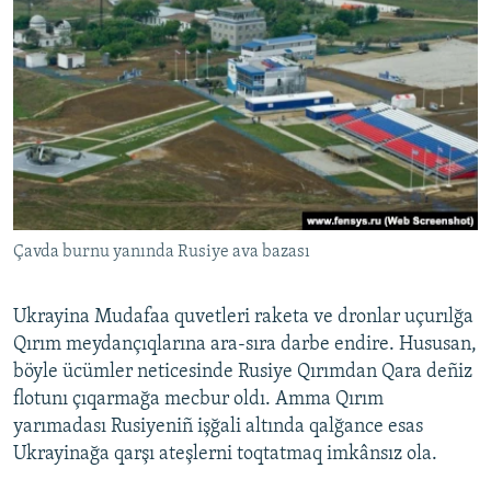
Çavda burnu yanında Rusiye ava bazası
Ukrayina Mudafaa quvetleri raketa ve dronlar uçurılğa
Qırım meydançıqlarına ara-sıra darbe endire. Hususan,
böyle ücümler neticesinde Rusiye Qırımdan Qara deñiz
flotunı çıqarmağa mecbur oldı. Amma Qırım
yarımadası Rusiyeniñ işğali altında qalğance esas
Ukrayinağa qarşı ateşlerni toqtatmaq imkânsız ola.