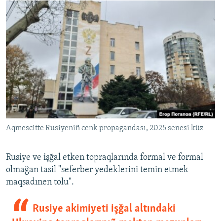
Aqmescitte Rusiyeniñ cenk propagandası, 2025 senesi küz
Rusiye ve işğal etken topraqlarında formal ve formal
olmağan tasil "seferber yedeklerini temin etmek
maqsadınen tolu".
Rusiye akimiyeti işğal altındaki