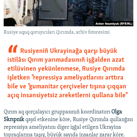
Rusiye uquq qoruyıcıları Qırımda, arhiv fotoresimi
Rusiyeniñ Ukrayinağa qarşı büyük
istilâsı Qırım yarımadasınıñ işğalden azat
etilüvinen yekünlenmese, Rusiye Qırımda
işletken "repressiya ameliyatlarını arttıra
bile ve "gumanitar çerçiveler tışına çıqqan
açıq insansiyetsiz areketlerni qullana bile"
Qırım aq qorçalayıcı gruppasınıñ koordinatorı
Olga
Skrıpnik
qayd etkenine köre, Rusiye Qırımda qullanğan
repressiya ameliyatını diger işğal etilgen Ukrayina
topraqlarına taşıy, büyük sayıda insanlar zarar köre.