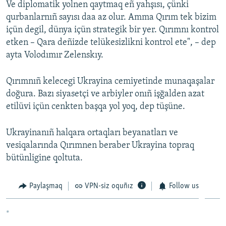
Ve diplomatik yolnen qaytmaq eñ yahşısı, çünki
qurbanlarnıñ sayısı daa az olur. Amma Qırım tek bizim
içün degil, dünya içün strategik bir yer. Qırımnı kontrol
etken – Qara deñizde telükesizlikni kontrol ete", – dep
ayta Volodımır Zelenskıy.
Qırımnıñ kelecegi Ukrayina cemiyetinde munaqaşalar
doğura. Bazı siyasetçi ve arbiyler onıñ işğalden azat
etilüvi içün cenkten başqa yol yoq, dep tüşüne.
Ukrayinanıñ halqara ortaqları beyanatları ve
vesiqalarında Qırımnen beraber Ukrayina topraq
bütünligine qoltuta.
Paylaşmaq
VPN-siz oquñız
Follow us
*