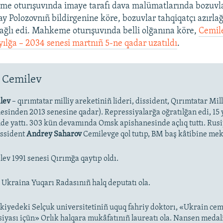
e oturışuvında imaye tarafı dava malümatlarında bozuvlar
y Polozovnıñ bildirgenine köre, bozuvlar tahqiqatçı azırla
ğlı edi. Mahkeme oturışuvında belli olğanına köre,
Cemil
 yılğa – 2034 senesi martnıñ 5-ne qadar uzatıldı
.​
 Cemilev
lev
– qırımtatar milliy areketiniñ lideri, dissident, Qırımtatar Mil
nesinden 2013 senesine qadar). Repressiyalarğa oğratılğan edi, 15 y
de yattı. 303 kün devamında Omsk apishanesinde açlıq tuttı. Rus
issident
Andrey Saharov
Cemilevge qol tutıp, BM baş kâtibine mek
ev 1991 senesi Qırımğa qaytıp oldı.
ış Ukraina Yuqarı Radasınıñ halq deputatı ola.
kiyedeki Selçuk universitetiniñ uquq fahriy doktorı, «Ukrain cem
iyası içün» Orlık halqara mukâfatınıñ laureatı ola. Nansen medal