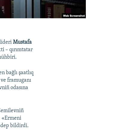
lideri
Mustafa
ti – qırımtatar
ühbiri.
n bağlı şaatlıq
ı ve framuganı
evniñ odasına
.
Cemilevniñ
a, «Ermeni
dep bildirdi.