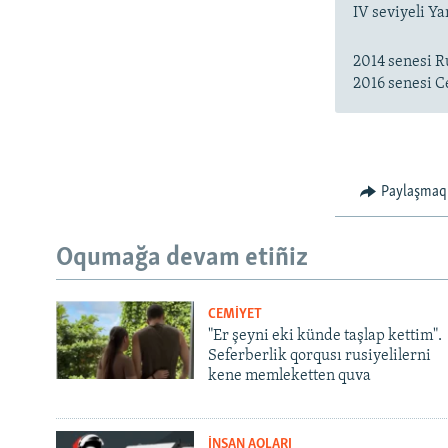
IV seviyeli Y
2014 senesi Ru
2016 senesi C
Paylaşmaq
Oqumağa devam etiñiz
CEMİYET
"Er şeyni eki künde taşlap kettim".
Seferberlik qorqusı rusiyelilerni
kene memleketten quva
İNSAN AQLARI