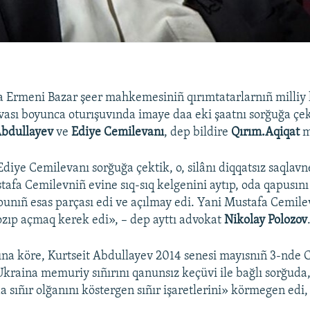
 Ermeni Bazar şeer mahkemesiniñ qırımtatarlarnıñ milliy 
ası boyunca oturışuvında imaye daa eki şaatnı sorğuğa çek
Abdullayev
ve
Ediye Cemilevanı
, dep bildire
Qırım.Aqiqat
m
diye Cemilevanı sorğuğa çektik, o, silânı diqqatsız saqlavne
stafa Cemilevniñ evine sıq-sıq kelgenini aytıp, oda qapusın
 qapunıñ esas parçası edi ve açılmay edi. Yani Mustafa Cemil
zıp açmaq kerek edi», – dep ayttı advokat
Nikolay Polozov
na köre, Kurtseit Abdullayev 2014 senesi mayısnıñ 3-nde 
Ukraina memuriy sıñırını qanunsız keçüvi ile bağlı sorğud
 sıñır olğanını köstergen sıñır işaretlerini» körmegen edi, 