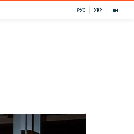
РУС
УКР