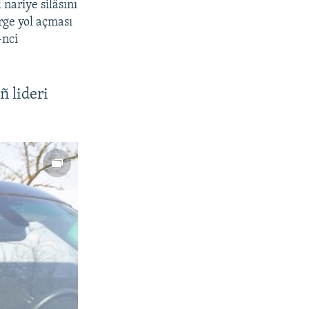
nariye silâsını
erge yol açması
-nci
ñ lideri