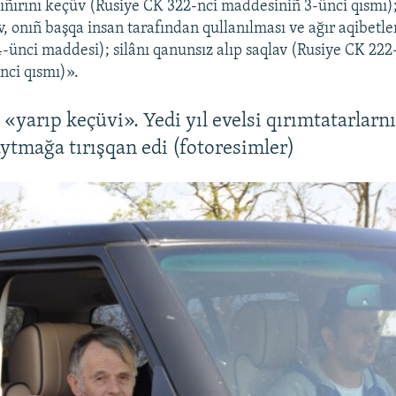
sıñırını keçüv (Rusiye CK 322-nci maddesiniñ 3-ünci qısmı); 
v, onıñ başqa insan tarafından qullanılması ve ağır aqibetl
-ünci maddesi); silânı qanunsız alıp saqlav (Rusiye CK 222
nci qısmı)».
«yarıp keçüvi». Yedi yıl evelsi qırımtatarlarnı
ytmağa tırışqan edi (fotoresimler)