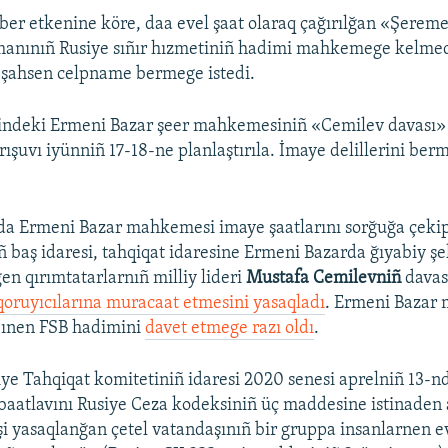
er etkenine köre, daa evel şaat olaraq çağırılğan «Şerem
manınıñ Rusiye sıñır hızmetiniñ hadimi mahkemege kelmed
 şahsen celpname bermege istedi.
lindeki Ermeni Bazar şeer mahkemesiniñ «Cemilev davası
rışuvı iyünniñ 17-18-ne planlaştırıla. İmaye delillerini b
a Ermeni Bazar mahkemesi imaye şaatlarını sorğuğa çekip
ñ baş idaresi, tahqiqat idaresine Ermeni Bazarda ğıyabiy şe
n qırımtatarlarnıñ milliy lideri
Mustafa Cemilevniñ
davas
oruyıcılarına muracaat etmesini yasaqladı
. Ermeni Bazar
bınen FSB hadimini
davet etmege razı oldı
.
ye Tahqiqat komitetiniñ idaresi 2020 senesi aprelniñ 13-
aatlavını Rusiye Ceza kodeksiniñ üç maddesine istinaden a
şi yasaqlanğan çetel vatandaşınıñ bir gruppa insanlarnen e