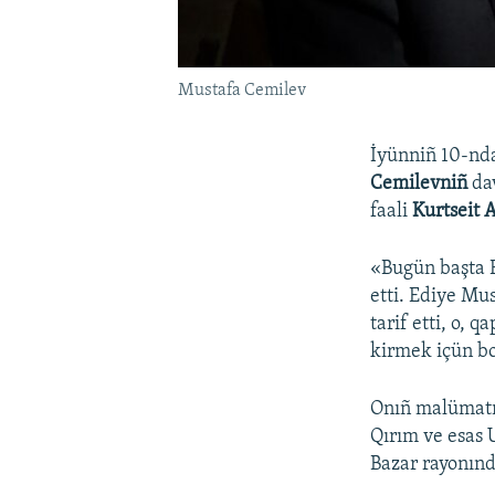
Mustafa Cemilev
İyünniñ 10-nda
Cemilevniñ
dav
faali
Kurtseit 
«Bugün başta E
etti. Ediye Mu
tarif etti, o,
kirmek içün bo
Onıñ malümatı
Qırım ve esas 
Bazar rayonında