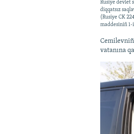
Rusiye devlet 
diqqatsız saqla
(Rusiye CK 224
maddesiniñ 1-i
Cemilevniñ 
vatanına qa