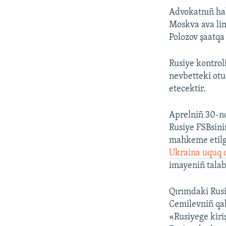
Advokatnıñ hab
Moskva ava li
Polozov şaatqa
Rusiye kontro
nevbetteki otu
etecektir.
Aprelniñ 30-nd
Rusiye FSBsini
mahkeme etilge
Ukraina uquq q
imayeniñ tala
Qırımdaki Rusi
Cemilevniñ qab
«Rusiyege kiri