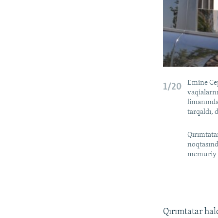
Emine Cep
1/20
vaqialarn
limanında
tarqaldı, 
Qırımtata
noqtasınd
memuriy s
Qırımtatar hal