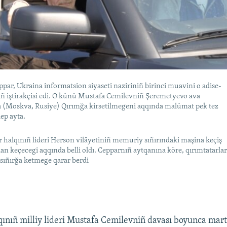
par, Ukraina informatsion siyaseti naziriniñ birinci muavini o adise-
ıñ iştirakçisi edi. O künü Mustafa Cemilevniñ Şeremetyevo ava
 (Moskva, Rusiye) Qırımğa kirsetilmegeni aqqında malümat pek tez
dep ayta.
r halqınıñ lideri Herson vilâyetiniñ memuriy sıñırındaki maşina keçiş
an keçecegi aqqında belli oldı. Cepparnıñ aytqanına köre, qırımtatarla
ıñırğa ketmege qarar berdi
qınıñ milliy lideri Mustafa Cemilevniñ davası boyunca mart