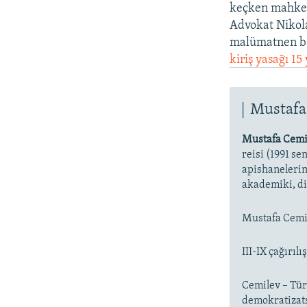
keçken mahkem
Advokat Nikola
malümatnen ba
kiriş yasağı 15
Mustafa
Mustafa Cemi
reisi (1991 se
apishanelerin
akademiki, d
Mustafa Cemil
III-IX çağırıl
Cemilev – Tür
demokratizats