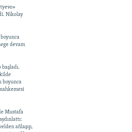
etyevo»
i. Nikolay
» boyunca
ermege devam
 başladı.
kilde
ı boyunca
 mahkemesi
nde Mustafa
ydınlattı:
velden añlaşıp,