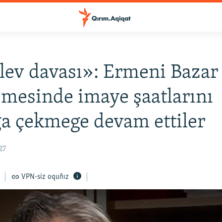
ev davası»: Ermeni Bazar
esinde imaye şaatlarını
a çekmege devam ettiler
27
VPN-siz oquñız