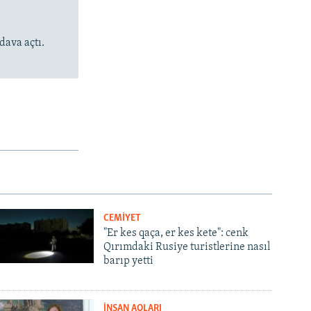
dava açtı.
CEMİYET
"Er kes qaça, er kes kete": cenk
Qırımdaki Rusiye turistlerine nasıl
barıp yetti
İNSAN AQLARI