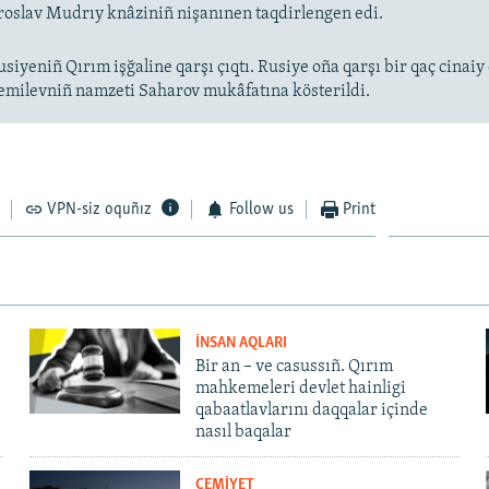
aroslav Mudrıy knâziniñ nişanınen taqdirlengen edi.
siyeniñ Qırım işğaline qarşı çıqtı. Rusiye oña qarşı bir qaç cinaiy 
emilevniñ namzeti Saharov mukâfatına kösterildi.
VPN-siz oquñız
Follow us
Print
İNSAN AQLARI
Bir an – ve casussıñ. Qırım
mahkemeleri devlet hainligi
qabaatlavlarını daqqalar içinde
nasıl baqalar
CEMİYET