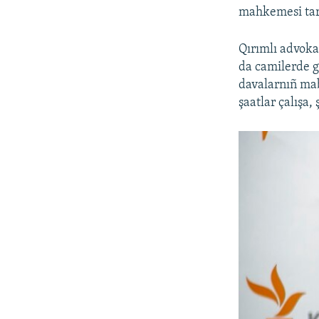
mahkemesi tara
Qırımlı advok
da camilerde g
davalarnıñ mab
şaatlar çalışa, 