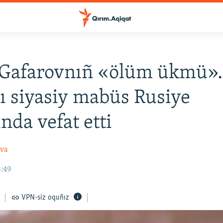
 Gafarovnıñ «ölüm ükmü».
ı siyasiy mabüs Rusiye
nda vefat etti
ova
8:49
VPN-siz oquñız