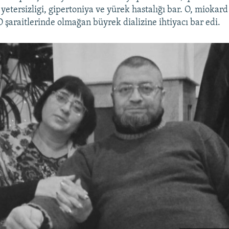
etersizligi, gipertoniya ve yürek hastalığı bar. O, miokard
O şaraitlerinde olmağan büyrek dializine ihtiyacı bar edi.