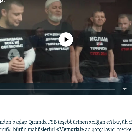
qat
No media source currently available
3:32
EMBED
nden başlap Qırımda FSB teşebbüsinen açılğan eñ büyük c
sınıñ» bütün mabüslerini
«Memorial»
aq qorçalayıcı merke