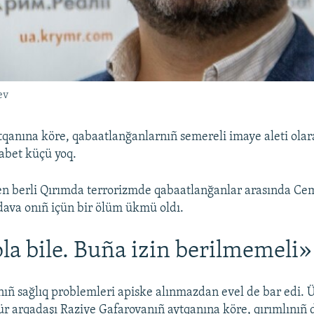
ev
qanına köre, qabaatlanğanlarnıñ semereli imaye aleti olar
abet küçü yoq.
n berli Qırımda terrorizmde qabaatlanğanlar arasında Cem
 dava onıñ içün bir ölüm ükmü oldı.
la bile. Buña izin berilmemeli»
ıñ sağlıq problemleri apiske alınmazdan evel de bar edi. 
ür arqadaşı Raziye Gafarovanıñ aytqanına köre, qırımlınıñ