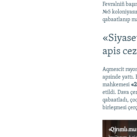
Fevralniñ başı
№5 koloniyası
qabaatlanıp ma
«Siyase
apis cez
Aqmescit rayon
apsinde yattı.
mahkemesi
«2
etildi. Dava ç
qabaatladı, ço
birleşmesi çerç
«Qırımlı mu