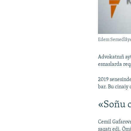
Edem Semedlây
Advokatnıñ ayt
esnaslarda req
2019 senesinde
bar. Bu cinaiy
«Soñu o
Cemil Gafarovn
saqatı edi. Öm