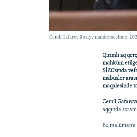
Cemil Gafarov Rusiye mahkemesinde, 202
Qırımlı aq qor
mahküm etilgen
SİZOsında vefat
mabüsler arası
maqalesinde tar
Cemil Gafarov
aqqında soramaq
Bu malümatnı Q