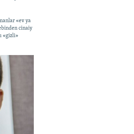
1080p
manlar «ev ya
bebinden cinaiy
px
width
 «gizli»