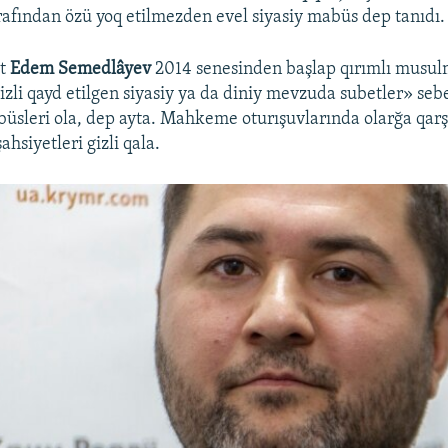
fından özü yoq etilmezden evel siyasiy mabüs dep tanıdı.
Auto
240p
360p
480p
at
Edem Semedlâyev
2014 senesinden başlap qırımlı musul
720p
1080p
izli qayd etilgen siyasiy ya da diniy mevzuda subetler» se
üsleri ola, dep ayta. Mahkeme oturışuvlarında olarğa qarşı
şahsiyetleri gizli qala.