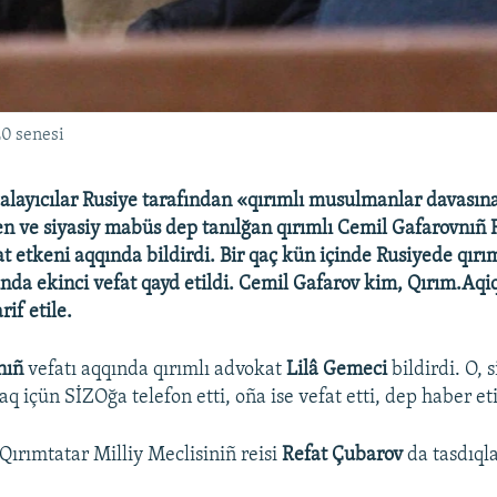
0 senesi
çalayıcılar Rusiye tarafından «qırımlı musulmanlar davasın
 ve siyasiy mabüs dep tanılğan qırımlı Cemil Gafarovnıñ 
 etkeni aqqında bildirdi. Bir qaç kün içinde Rusiyede qırım
nda ekinci vefat qayd etildi. Cemil Gafarov kim, Qırım.Aqi
if etile.
nıñ
vefatı aqqında qırımlı advokat
Lilâ Gemeci
bildirdi. O, 
 içün SİZOğa telefon etti, oña ise vefat etti, dep haber eti
ırımtatar Milliy Meclisiniñ reisi
Refat Çubarov
da tasdıql