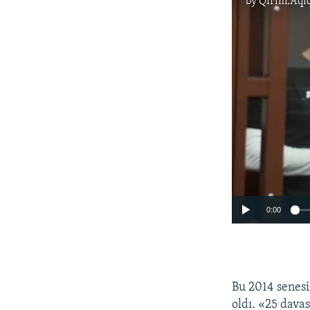
by
Qırım.Aqi
0:00
Bu 2014 senesi
oldı. «25 dava