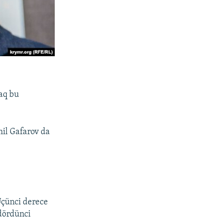
aq bu
il Gafarov da
Üçünci derece
 dördünci