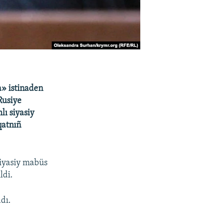
a» istinaden
Rusiye
lı siyasiy
qatnıñ
siyasiy mabüs
ldi.
adı.