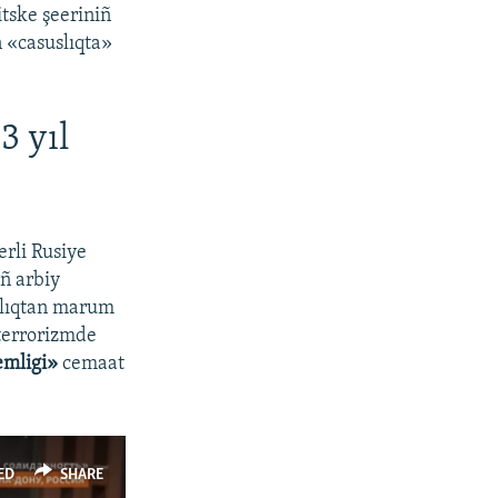
tske şeeriniñ
 «casuslıqta»
3 yıl
rli Rusiye
ñ arbiy
atlıqtan marum
 terrorizmde
emligi»
cemaat
ED
SHARE