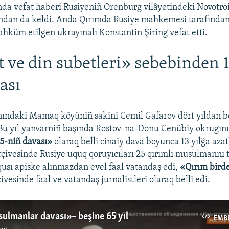
nda vefat haberi Rusiyeniñ Orenburg vilâyetindeki Novotroi
ndan da keldi. Anda Qırımda Rusiye mahkemesi tarafından
hküm etilgen ukrayınalı Konstantin Şiring vefat etti.
t ve din subetleri» sebebinden 1
ası
ındaki Mamaq köyüniñ sakini Cemil Gafarov dört yıldan be
 Bu yıl yanvarniñ başında Rostov-na-Donu Cenübiy okrugını
5-niñ davası»
olaraq belli cinaiy dava boyunca 13 yılğa az
erçivesinde Rusiye uquq qoruyıcıları 25 qırımlı musulmannı
qusı apiske alınmazdan evel faal vatandaş edi,
«Qırım bird
ivesinde faal ve vatandaş jurnalistleri olaraq belli edi.
sulmanlar davası» – beşine 65 yıl
EMB