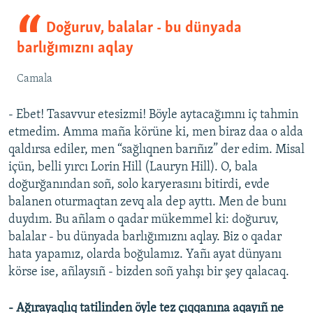
Doğuruv, balalar - bu dünyada
barlığımıznı aqlay
Camala
- Ebet! Tasavvur etesizmi! Böyle aytacağımnı iç tahmin
etmedim. Amma maña körüne ki, men biraz daa o alda
qaldırsa ediler, men “sağlıqnen barıñız” der edim. Misal
içün, belli yırcı Lorin Hill (Lauryn Hill). O, bala
doğurğanından soñ, solo karyerasını bitirdi, evde
balanen oturmaqtan zevq ala dep ayttı. Men de bunı
duydım. Bu añlam o qadar mükemmel ki: doğuruv,
balalar - bu dünyada barlığımıznı aqlay. Biz o qadar
hata yapamız, olarda boğulamız. Yañı ayat dünyanı
körse ise, añlaysıñ - bizden soñ yahşı bir şey qalacaq.
- Ağırayaqlıq tatilinden öyle tez çıqqanına aqayıñ ne