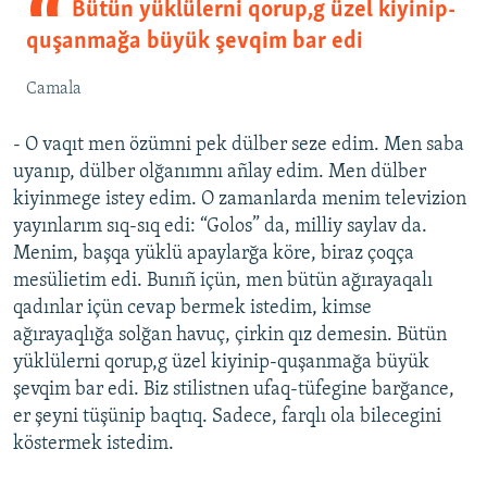
Bütün yüklülerni qorup,g üzel kiyinip-
quşanmağa büyük şevqim bar edi
Camala
- O vaqıt men özümni pek dülber seze edim. Men saba
uyanıp, dülber olğanımnı añlay edim. Men dülber
kiyinmege istey edim. O zamanlarda menim televizion
yayınlarım sıq-sıq edi: “Golos” da, milliy saylav da.
Menim, başqa yüklü apaylarğa köre, biraz çoqça
mesülietim edi. Bunıñ içün, men bütün ağırayaqalı
qadınlar içün cevap bermek istedim, kimse
ağırayaqlığa solğan havuç, çirkin qız demesin. Bütün
yüklülerni qorup,g üzel kiyinip-quşanmağa büyük
şevqim bar edi. Biz stilistnen ufaq-tüfegine barğance,
er şeyni tüşünip baqtıq. Sadece, farqlı ola bilecegini
köstermek istedim.