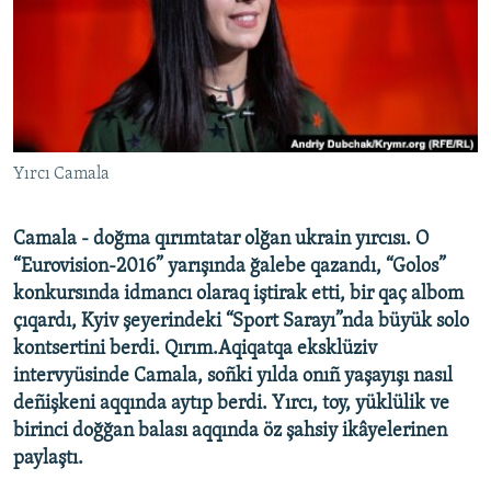
Русский
Українською
QOŞULIÑIZ!
Yırcı Camala
Camala - doğma qırımtatar olğan ukrain yırcısı. O
RFE/RS bütün saytları
“Eurovision-2016” yarışında ğalebe qazandı, “Golos”
konkursında idmancı olaraq iştirak etti, bir qaç albom
çıqardı, Kyiv şeyerindeki “Sport Sarayı”nda büyük solo
kontsertini berdi. Qırım.Aqiqatqa eksklüziv
intervyüsinde Camala, soñki yılda onıñ yaşayışı nasıl
deñişkeni aqqında aytıp berdi. Yırcı, toy, yüklülik ve
birinci doğğan balası aqqında öz şahsiy ikâyelerinen
paylaştı.