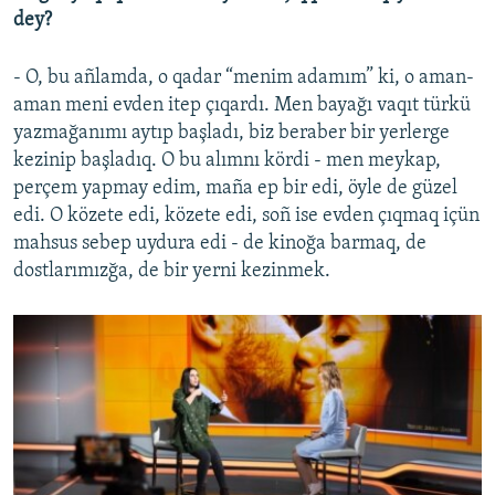
dey?
- O, bu añlamda, o qadar “menim adamım” ki, o aman-
aman meni evden itep çıqardı. Men bayağı vaqıt türkü
yazmağanımı aytıp başladı, biz beraber bir yerlerge
kezinip başladıq. O bu alımnı kördi - men meykap,
perçem yapmay edim, maña ep bir edi, öyle de güzel
edi. O közete edi, közete edi, soñ ise evden çıqmaq içün
mahsus sebep uydura edi - de kinoğa barmaq, de
dostlarımızğa, de bir yerni kezinmek.