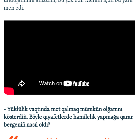
unutqanımnı añladım, bu şok edi. Menim içün bu yañı
men edi.
- Yüklülik vaqtında mot qalmaq mümkün olğanını
kösterdiñ. Böyle qıyafetlerde hamilelik yapmağa qarar
bergeniñ nasıl oldı?