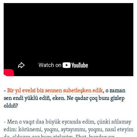
-
Bir yıl evelsi biz sennen subetleşken edik
, o zaman
sen endi yüklü ediñ, eken. Ne qadar çoq bunı gizlep
oldıñ?
- Men o vaqıt daa büyük eycanda edim, çünki añlamay
edim: körünemi, yoqmı, aytayımmı, yoqmı, nasıl eteyim