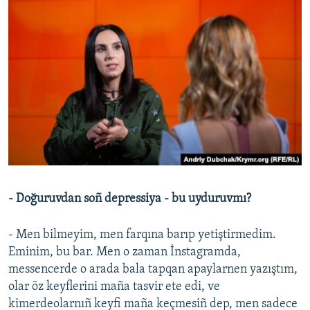
- Doğuruvdan soñ depressiya - bu uyduruvmı?
- Men bilmeyim, men farqına barıp yetiştirmedim.
Eminim, bu bar. Men o zaman İnstagramda,
messencerde o arada bala tapqan apaylarnen yazıştım,
olar öz keyflerini maña tasvir ete edi, ve
kimerdeolarnıñ keyfi maña keçmesiñ dep, men sadece