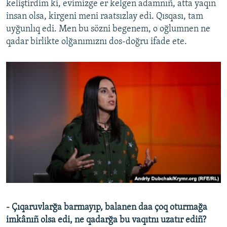
keliştirdim ki, evimizge er kelgen adamnıñ, atta yaqın
insan olsa, kirgeni meni raatsızlay edi. Qısqası, tam
uyğunlıq edi. Men bu sözni begenem, o oğlumnen ne
qadar birlikte olğanımıznı dos-doğru ifade ete.
- Çıqaruvlarğa barmayıp, balanen daa çoq oturmağa
imkânıñ olsa edi, ne qadarğa bu vaqıtnı uzatır ediñ?