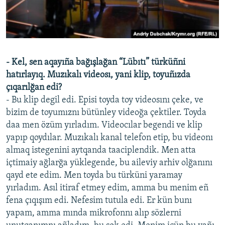
- Kel, sen aqayıña bağışlağan “Lübıtı” türküñni
hatırlayıq. Muzıkalı videosı, yani klip, toyuñızda
çıqarılğan edi?
- Bu klip degil edi. Episi toyda toy videosını çeke, ve
bizim de toyumıznı bütünley videoğa çektiler. Toyda
daa men özüm yırladım. Videocılar begendi ve klip
yapıp qoydılar. Muzıkalı kanal telefon etip, bu videonı
almaq istegenini aytqanda taaciplendik. Men atta
içtimaiy ağlarğa yüklegende, bu aileviy arhiv olğanını
qayd ete edim. Men toyda bu türküni yaramay
yırladım. Asıl itiraf etmey edim, amma bu menim eñ
fena çıqışım edi. Nefesim tutula edi. Er kün bunı
yapam, amma mında mikrofonnı alıp sözlerni