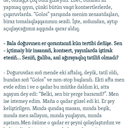
de, olduqça çoq bunı gizleyim. Ebet, bundan sır
yapmaq qıyın, çünki bütün vaqıt kontsertlerlerde,
çıqaruvlarda. “Golos” yarışında menim zenaatdaşları,
biraz tomalaqlaşqanımnı sezdi. İşte, soñundan, aytıp
açıqlaycağımız aqqında qarar aldıq.
- Bala doğuvınen er qorantanıñ kün tertibi deñişe. Sen
- içtimaiy bir insansıñ, kontsert, yayınlarda iştirak
etesiñ... Seniñ, ğaliba, asıl ağırayaqlıq tatiliñ olmadı?
- Doğuruvdan soñ mende eki aftalıq, deyik, tatil oldı,
bundan soñ “Golos” ve non-stop başlandı. Ekti afta men
evde edim i ve o qadar bu müitke daldım ki, atta
aqayım dey edi: “Belki, sen bir yerge bararsıñ?”. Men
ise istemey edim. Maña o qadar güzel edi ki. Er şey
keliştirilgen. Mında qundaq masası, mında beşik,
mında men sallayım, mında yuqlayım, mında
aşatam.Men özüme o qadar er şeyni qolaylaştırdım ve