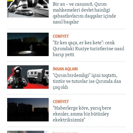
Bir an – ve casussıñ. Qırım
mahkemeleri devlet hainligi
qabaatlavlarını daqqalar içinde
nasıl baqalar
CEMİYET
"Er kes qaça, er kes kete": cenk
Qırımdaki Rusiye turistlerine nasıl
barıp yetti
İNSAN AQLARI
"Qırım birdemligi" işini toqtattı,
tintüv ve tutuvlar ise Qırımda daa
çoq oldı
CEMİYET
"Haberlerge köre, yarıq bere
ekenler, amma biz bütünley
ekektriksizmiz"