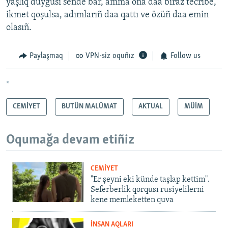
yaşlıq duyğusı sende bar, amma oña daa biraz tecribe,
ikmet qoşulsa, adımlarıñ daa qattı ve özüñ daa emin
olasıñ.
Paylaşmaq
VPN-siz oquñız
Follow us
*
CEMİYET
BUTÜN MALÜMAT
AKTUAL
MÜİM
Oqumağa devam etiñiz
CEMİYET
"Er şeyni eki künde taşlap kettim".
Seferberlik qorqusı rusiyelilerni
kene memleketten quva
İNSAN AQLARI