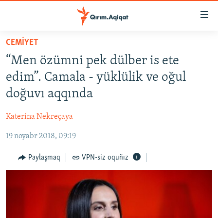
Link
açıqlığı
Esas
CEMİYET
mündericege
HABERLER
“Men özümni pek dülber is ete
qaytmaq
SİYASET
Baş
edim”. Camala - yüklülik ve oğul
İQTİSADİYAT
navigatsiyağa
doğuvı aqqında
qaytmaq
CEMİYET
Qıdıruvğa
Katerina Nekreçaya
MEDENİYET
qaytmaq
19 noyabr 2018, 09:19
İNSAN AQLARI
VİDEO
Paylaşmaq
VPN-siz oquñız
SÜRET
BLOGLAR
FİKİR