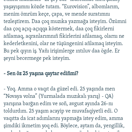
yaşayışımnı közde tutam. “Eurovision”, albomlarım,
menim ömrüm keçe, çapa, ve mende suratımnı
tezleştirem. Daa çoq muzıka yazmağa isteyim. Özümni
daa çoq açıq-açıqqa köstermek, daa çoq fikirlerni
añlamaq, aqranlarımnıñ fikirlerini añlamaq, olarnı ne
kederletkenini, olar ne tüşüngenini añlamaq isteyim.
Bu pek qıyın iş. Yañı irişimlerge ıntıluv daa ögde. Er
şeyni becermege pek isteyim.
- Sen öz 25 yaşına qaytar ediñmi?
- Yoq. Amma o vaqıt da güzel edi. 25 yaşında men
“Novaya volna” (Yurmalada muzıkalı yarış) - QA)
yarışına barğan edim ve soñ, avgust ayında 26-nı
toldurdım. 25 yaşım acayip ve muvafaqiyetli edi. O
vaqıtta da icat adımlarını yapmağa istey edim, amma
şimdiki ikmetim yoq edi. Böylece, aytam da, yengillik,