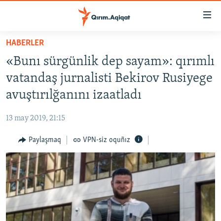
Link
açıqlığı
Esas
HABERLER
mündericege
HABERLER
«Bunı sürgünlik dep sayam»: qırımlı
qaytmaq
SİYASET
Baş
vatandaş jurnalisti Bekirov Rusiyege
İQTİSADİYAT
navigatsiyağa
avuştırılğanını izaatladı
qaytmaq
CEMİYET
Qıdıruvğa
13 may 2019, 21:15
MEDENİYET
qaytmaq
Paylaşmaq
VPN-siz oquñız
İNSAN AQLARI
VİDEO
SÜRET
BLOGLAR
FİKİR