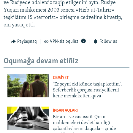
ve Rusiyede adaletsiz taqip etilgenini ayta. Rusiye
Yuqarı mahkemesi 2003 senesi «Hizb ut-Tahrir»
teşkilâtını 15 «terrorist» birleşme cedveline kirsetip,
onı yasaq etti.
Paylaşmaq
VPN-siz oquñız
Follow us
Oqumağa devam etiñiz
CEMİYET
"Er şeyni eki künde taşlap kettim".
Seferberlik qorqusı rusiyelilerni
kene memleketten quva
İNSAN AQLARI
Bir an – ve casussıñ. Qırım
mahkemeleri devlet hainligi
qabaatlavlarını daqqalar içinde