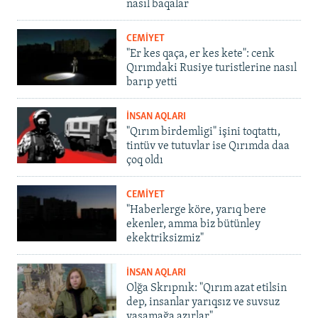
nasıl baqalar
CEMİYET
"Er kes qaça, er kes kete": cenk
Qırımdaki Rusiye turistlerine nasıl
barıp yetti
İNSAN AQLARI
"Qırım birdemligi" işini toqtattı,
tintüv ve tutuvlar ise Qırımda daa
çoq oldı
CEMİYET
"Haberlerge köre, yarıq bere
ekenler, amma biz bütünley
ekektriksizmiz"
İNSAN AQLARI
Olğa Skrıpnık: "Qırım azat etilsin
dep, insanlar yarıqsız ve suvsuz
yaşamağa azırlar"