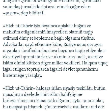
alınğan «Qırım birdemliginiñ» faallerini, Qırımdaki
vatandaş jurnalistlerini azat etmek çağıruvları
«şaşıra», dep bildirdi.
«Hizb ut-Tahrir işi» boyunca apiske alınğan ve
mahküm etilgenlerniñ imayecileri olarnıñ taqip
etilmesi diniy sebeplernen bağlı olğanını tüşüne.
Advokatlar qayd etkenine köre, Rusiye uquq qoruyıcı
organları tarafından bu dava boyunca taqip etilgenler –
ekseriyeti qırımtatarlar ve ukrain, rus, tacik, azeri ve
islâm dinini kütken diger millet vekilleri. Halqara uquq
işğal etilgen topraqlarda işğalci devlet qanunlarını
kirsetmege yasaqlay.
«Hizb ut-Tahrir» halqara islâm siyasiy teşkilâtı, bütün
musulman devletleriniñ islâm halifeligine
birleştirilmesini öz maqsadı olğanını ayta, amma olar,
bu maqsatqa irişmek içün terroristik usullarnı red ete