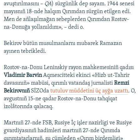
avuştırılmasını –
QA
) sürgünlik dep sayam. 1944 senesi
mayısnıñ 18-nde halqım Qırımdan sürgün etilgen edi.
Men de añlaşılmağan sebeplerden Qırımdan Rostov-
na-Donuğa yollanıldım», – dedi o.
Bekirov bütün musulmanlarnı mubarek Ramazan
ayınen tebrikledi.
Rostov-na-Donu Leninskiy rayon mahkemesiniñ qadısı
Vladimir Barvin
Aqmescitteki ekinci «Hizb ut-Tahrir
davasınıñ» mabüsi, qırımlı vatandaş jurnalisti
Remzi
Bekirovnıñ
SİZOda
tutuluv müddetini üç ayğa uzattı
. O,
avgustnıñ 15-ne qadar Rostov-na-Donu tahqiqat
izolâtorında qalacaq.
Martnıñ 27-nde FSB, Rusiye İç işler nazirligi ve Rusiye
gvardiyasınıñ hadimleri martnıñ 27-nde Qırımda
qırımtatarlarnıñ, şu cümleden «Qırım birdemligi»