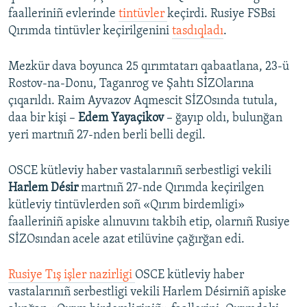
faalleriniñ evlerinde
tintüvler
keçirdi. Rusiye FSBsi
Qırımda tintüvler keçirilgenini
tasdıqladı
.
Mezkür dava boyunca 25 qırımtatarı qabaatlana, 23-ü
Rostov-na-Donu, Taganrog ve Şahtı SİZOlarına
çıqarıldı. Raim Ayvazov Aqmescit SİZOsında tutula,
daa bir kişi –
Edem Yayaçikov
– ğayıp oldı, bulunğan
yeri martnıñ 27-nden berli belli degil.
OSCE kütleviy haber vastalarınıñ serbestligi vekili
Harlem Désir
martnıñ 27-nde Qırımda keçirilgen
kütleviy tintüvlerden soñ «Qırım birdemligi»
faalleriniñ apiske alınuvını takbih etip, olarnıñ Rusiye
SİZOsından acele azat etilüvine çağırğan edi.
Rusiye Tış işler nazirligi
OSCE kütleviy haber
vastalarınıñ serbestligi vekili Harlem Désirniñ apiske