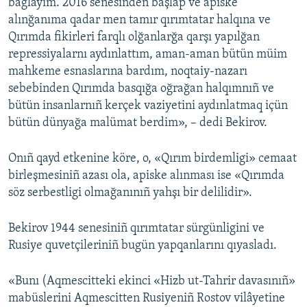
bağlayım. 2016 senesinden başlap ve apiske
alınğanıma qadar men tamır qırımtatar halqına ve
Qırımda fikirleri farqlı olğanlarğa qarşı yapılğan
repressiyalarnı aydınlattım, aman-aman bütün müim
mahkeme esnaslarına bardım, noqtaiy-nazarı
sebebinden Qırımda basqığa oğrağan halqımnıñ ve
bütün insanlarnıñ kerçek vaziyetini aydınlatmaq içün
bütün dünyağa malümat berdim», – dedi Bekirov.
Onıñ qayd etkenine köre, o, «Qırım birdemligi» cemaat
birleşmesiniñ azası ola, apiske alınması ise «Qırımda
söz serbestligi olmağanınıñ yahşı bir delilidir».
Bekirov 1944 senesiniñ qırımtatar sürgünligini ve
Rusiye quvetçileriniñ bugün yapqanlarını qıyasladı.
«Bunı (Aqmescitteki ekinci «Hizb ut-Tahrir davasınıñ»
mabüslerini Aqmescitten Rusiyeniñ Rostov vilâyetine