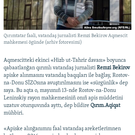
Русский
Українською
Qırımtatar faali, vatandaş jurnalisti Remzi Bekirov Aqmescit
QOŞULIÑIZ!
mahkemesi ögünde (arhiv fotoresimi)
Aqmescitteki ekinci «Hizb ut-Tahrir davası» boyunca
RFE/RS bütün saytları
qabaatlanğan qırımlı vatandaş jurnalisti
Remzi Bekirov
apiske alınmasını vatandaş baqışları ile bağlay, Rostov-
na-Donu SİZOsına avuştırılmasını ise «sürgünlik» dep
saya. Bu aqta o, mayısnıñ 13-nde Rostov-na-Donu
Leninskiy rayon mahkemesiniñ onıñ apis müddetini
uzatuv oturışuvında ayttı, dep bildire
Qırım.Aqiqat
mühbiri.
«Apiske alınğanımnı faal vatandaş areketlerimnen