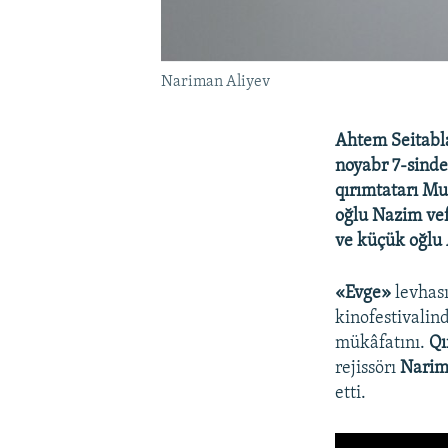
Nariman Aliyev
Ahtem Seitabla
noyabr 7-sinde
qırımtatarı Mu
oğlu Nazim vef
ve küçük oğlu 
«Evge»
levhas
kinofestivalin
mükâfatını.​
Qı
rejissörı
Narim
etti.