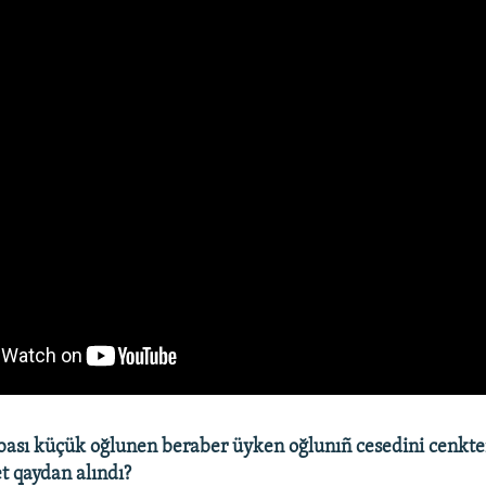
ası küçük oğlunen beraber üyken oğlunıñ cesedini cenkte
et qaydan alındı?