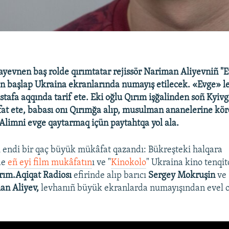
yevnen baş rolde qırımtatar rejissör Nariman Aliyevniñ "Ev
n başlap Ukraina ekranlarında numayış etilecek. «Evge» l
stafa aqqında tarif ete. Eki oğlu Qırım işğalinden soñ Kyivg
at ete, babası onı Qırımğa alıp, musulman ananelerine kö
Alimni evge qaytarmaq içün paytahtqa yol ala.
ı endi bir qaç büyük mükâfat qazandı: Bükreşteki halqara
de
eñ eyi film mukâfatın
ı ve "
Kinokolo
" Ukraina kino tenqitç
rım.Aqiqat Radiosı
efirinde alıp barıcı
Sergey Mokruşin
ve 
an Aliyev,
levhanıñ büyük ekranlarda numayışından evel 