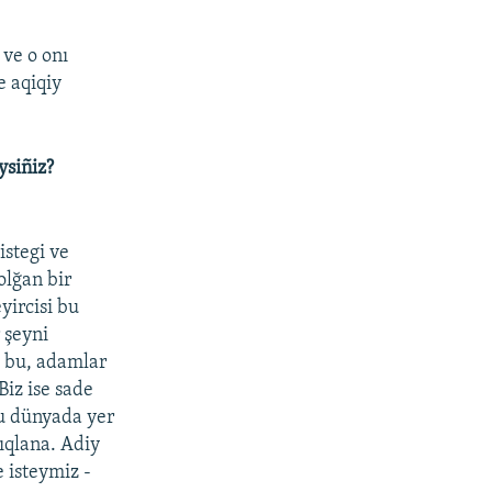
 ve o onı
e aqiqiy
ysiñiz?
istegi ve
olğan bir
yircisi bu
 şeyni
- bu, adamlar
Biz ise sade
bu dünyada yer
çıqlana. Adiy
 isteymiz -