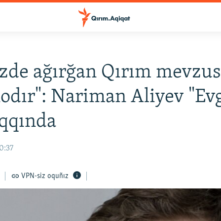
izde ağırğan Qırım mevzu
nodır": Nariman Aliyev "Ev
aqqında
10:37
VPN-siz oquñız