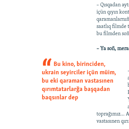
– Qısqadan ayt
içün qıyın kon
qaramanlarnıñ 
saatlıq filmd
bu filmden soñ
– Ya soñ, mera
Bu kino, birinciden,
ukrain seyirciler içün müim,
bu eki qaraman vastasınen
qırımtatarlarğa başqadan
baqsınlar dep
toprağımız... 
vastasınen qır