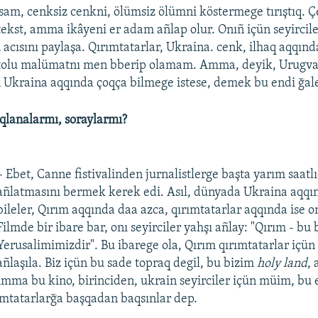
sam, cenksiz cenkni, ölümsiz ölümni köstermege tırıştıq. Çe
tekst, amma ikâyeni er adam añlap olur. Onıñ içün seyircil
acısını paylaşa. Qırımtatarlar, Ukraina. cenk, ilhaq aqqında
e tolu malümatnı men bberip olamam. Amma, deyik, Urugv
 Ukraina aqqında çoqça bilmege istese, demek bu endi ğal
qlanalarmı, soraylarmı?
– Ebet, Canne fistivalinden jurnalistlerge başta yarım saat
añlatmasını bermek kerek edi. Asıl, dünyada Ukraina aqqı
bileler, Qırım aqqında daa azca, qırımtatarlar aqqında ise 
Filmde bir ibare bar, onı seyirciler yahşı añlay: "Qırım - bu
Yerusalimimizdir". Bu ibarege ola, Qırım qırımtatarlar içün
añlaşıla. Biz içün bu sade topraq degil, bu bizim
holy land
, 
Amma bu kino, birinciden, ukrain seyirciler içün müim, bu
ımtatarlarğa başqadan baqsınlar dep.