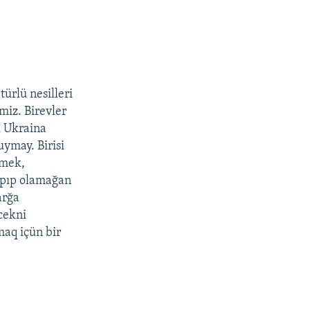
türlü nesilleri
miz. Birevler
l Ukraina
ymay. Birisi
emek,
tapıp olamağan
arğa
ecekni
aq içün bir