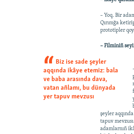
– Yoq. Bir ada
Qırımğa ketiri
prototipler qo
– Filminiñ sey
Biz ise sade şeyler
aqqında ikâye etemiz: bala
ve baba arasında dava,
vatan añlamı, bu dünyada
yer tapuv mevzusı
şeyler aqqında
tapuv mevzusı. 
adamlarnıñ ikâ