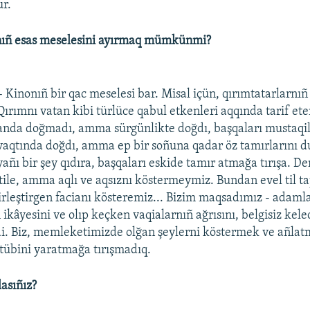
ur.
ıñ esas meselesini ayırmaq mümkünmi?
– Kinonıñ bir qac meselesi bar. Misal içün, qırımtatarlarnıñ 
Qırımnı vatan kibi türlüce qabul etkenleri aqqında tarif ete
anda doğmadı, amma sürgünlikte doğdı, başqaları mustaqi
vaqtında doğdı, amma ep bir soñuna qadar öz tamırlarını du
yañı bir şey qıdıra, başqaları eskide tamır atmağa tırışa. D
ile, amma aqlı ve aqsıznı köstermeymiz. Bundan evel til 
irleştirgen facianı kösteremiz... Bizim maqsadımız - adaml
ikâyesini ve olıp keçken vaqialarnıñ ağrısını, belgisiz kel
. Biz, memleketimizde olğan şeylerni köstermek ve añlatm
tübini yaratmağa tırışmadıq.
lasıñız?