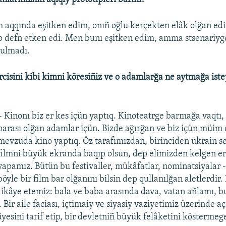
m aqqında eşitken edim, onıñ oğlu kerçekten elâk olğan edi
p defn etken edi. Men bunı eşitken edim, amma stsenariyg
yulmadı.
ircisini kibi kimni köresiñiz ve o adamlarğa ne aytmağa iste
– Kinonı biz er kes içün yaptıq. Kinoteatrge barmağa vaqtı, 
parası olğan adamlar içün. Bizde ağırğan ve biz içün müim 
mevzuda kino yaptıq. Öz tarafımızdan, birinciden ukrain se
filmni büyük ekranda baqıp olsun, dep elimizden kelgen er
yapamız. Bütün bu festivaller, mükâfatlar, nominatsiyalar 
böyle bir film bar olğanını bilsin dep qullanılğan aletlerdir. 
 ikâye etemiz: bala ve baba arasında dava, vatan añlamı, 
Bir aile faciası, içtimaiy ve siyasiy vaziyetimiz üzerinde a
yesini tarif etip, bir devletniñ büyük felâketini köstermege