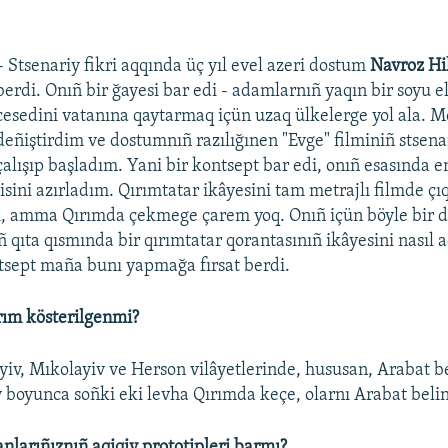
– Stsenariy fikri aqqında üç yıl evel azeri dostum
Navroz H
berdi. Onıñ bir ğayesi bar edi - adamlarnıñ yaqın bir soyu el
cesedini vatanına qaytarmaq içün uzaq ülkelerge yol ala. M
deñiştirdim ve dostumnıñ razılığınen "Evge" filminiñ stsena
çalışıp başladım. Yani bir kontsept bar edi, onıñ esasında e
sisini azırladım. Qırımtatar ikâyesini tam metrajlı filmde ç
di, amma Qırımda çekmege çarem yoq. Onıñ içün böyle bir 
 qıta qısmında bir qırımtatar qorantasınıñ ikâyesini nasıl 
sept maña bunı yapmağa fırsat berdi.
rım kösterilgenmi?
Kyiv, Mıkolayiv ve Herson vilâyetlerinde, hususan, Arabat b
y boyunca soñki eki levha Qırımda keçe, olarnı Arabat belin
nlarıñıznıñ aqiqiy prototipleri barmı?