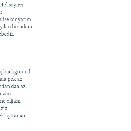
tel seyirci
er
 ise bir yarım
aydan bir adam
ebedir.
lıq background
nda pek az
ondan daa az.
 bizim
 ne olğanı
aziz
 eki qaraman