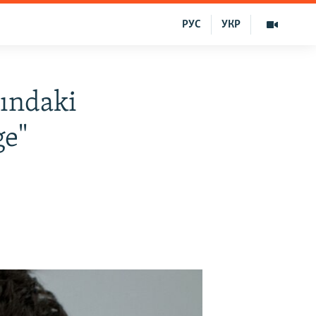
РУС
УКР
sındaki
ge"