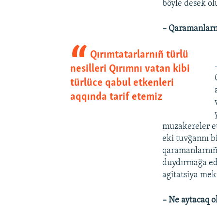
böyle desek ol
– Qaramanlarn
Qırımtatarlarnıñ türlü
nesilleri Qırımnı vatan kibi
türlüce qabul etkenleri
aqqında tarif etemiz
muzakereler et
eki tuvğannı b
qaramanlarnıñ 
duydırmağa edi
agitatsiya mek
– Ne aytacaq o