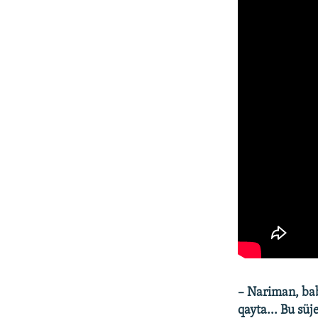
– Nariman, bab
qayta... Bu süj