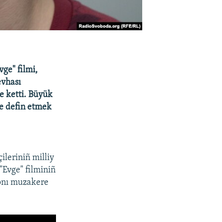
ge" filmi,
evhası
e ketti. Büyük
re defin etmek
ileriniñ milliy
"Evge" filminiñ
onı muzakere