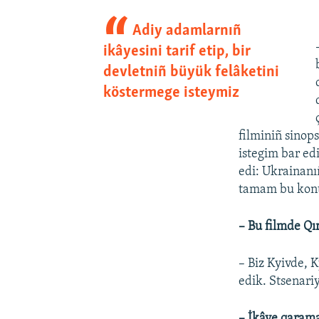
Adiy adamlarnıñ
ikâyesini tarif etip, bir
devletniñ büyük felâketini
köstermege isteymiz
filminiñ sinop
istegim bar e
edi: Ukrainanıñ
tamam bu kont
–
Bu filmde Qı
– Biz Kyivde, 
edik. Stsenari
– İkâye qarama