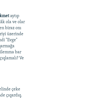
ikmet
aytıp
âk ola ve olar
en biraz onı
riyi üzerinde
ndi "Evge"
ıqarmağa
dilemma bar
açıqlamalı? Ve
elinde çeke
de çıqardıq.