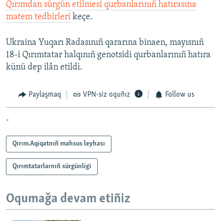
Qırımdan sürgün etilmesi qurbanlarınıñ hatırasına
matem tedbirleri
keçe.
Ukraina Yuqarı Radasınıñ qararına binaen, mayısnıñ
18-i Qırımtatar halqınıñ genotsidi qurbanlarınıñ hatıra
künü dep ilân etildi.
Paylaşmaq
VPN-siz oquñız
Follow us
*
Qırım.Aqiqatnıñ mahsus leyhası
Qırımtatarlarnıñ sürgünligi
Oqumağa devam etiñiz