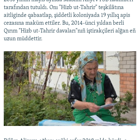
tarafından tutuldı. Onı "Hizb ut-Tahrir" teşkilâtına
aitliginde qabaatlap, şiddetli koloniyada 19 yıllıq apis
cezasına maküm ettiler. Bu, 2014-ünci yıldan berli
Qırım "Hizb ut-Tahrir davaları"nıñ iştirakçileri alğan eñ
uzun müddettir.