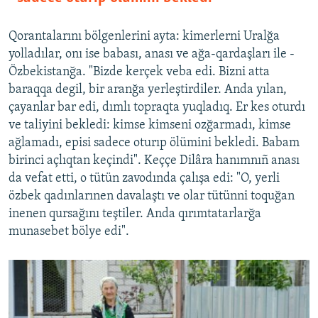
Qorantalarını bölgenlerini ayta: kimerlerni Uralğa
yolladılar, onı ise babası, anası ve ağa-qardaşları ile -
Özbekistanğa. "Bizde kerçek veba edi. Bizni atta
baraqqa degil, bir aranğa yerleştirdiler. Anda yılan,
çayanlar bar edi, dımlı topraqta yuqladıq. Er kes oturdı
ve taliyini bekledi: kimse kimseni ozğarmadı, kimse
ağlamadı, episi sadece oturıp ölümini bekledi. Babam
birinci açlıqtan keçindi". Keççe Dilâra hanımnıñ anası
da vefat etti, o tütün zavodında çalışa edi: "O, yerli
özbek qadınlarınen davalaştı ve olar tütünni toquğan
inenen qursağını teştiler. Anda qırımtatarlarğa
munasebet bölye edi".