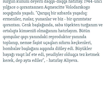
sürgün kününi deyerli daqqa-daqqa hatırlay. 1944-ünci
yılğace o qorantasınen Aqmescitte Volodarskogo
soqağında yaşadı. "Qarışıq bir azbarda yaşadıq:
ermeniler, ruslar, yunanlar ve biz - bir qırımtatar
qorantası. Cenk başlağanda, saba töşekten turğanım ve
ortalıqta kimseniñ olmağanını hatırlayım. Bütün
qomşular qapı yanındaki reproduktor yanında
toplanıp, nemse faşist uçaqları sıñırnı keçkenleri,
bombalav başlağanı aqqında diñley edi. Büyükler
bayağı vaqıt laf ete edi, yeudiyler olduqça tez ketmek
kerek, dep ayta ediler", - hatırlay Aliyeva.