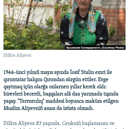
Русский
Українською
QOŞULIÑIZ!
Dilâra Aliyeva
RFE/RS bütün saytları
1944-ünci yılnıñ mayıs ayında İosif Stalin emri ile
qırımtatar halqını Qırımdan sürgün ettiler. Evge
qaytmaq içün olarğa onlarnen yıllar kerek oldı:
birevleri becerdi, başqaları alâ daa yarımada tışında
yaşay. "Terrorcılıq" maddesi boyunca maküm etilgen
Muslim Aliyevniñ anası da istista olmadı.
Dilâra Aliyeva 83 yaşında. Cenkniñ başlamasını ve