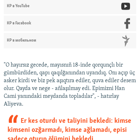
КР в YouTube
КР в Facebook
КР в мобильном
"O hayırsız gecede, mayısnıñ 18-inde qorqunçlı bir
gümbürdiden, qapı qaqılğanından uyandıq. Onı açıp üç
asker kirdi ve biz pek aşıqtıra ediler, quva ediler desem
olur. Qayda ve nege - añlaşılmay edi. Epimizni Han
Cami yanındaki meydanda topladılar", - hatırlay
Aliyeva.
Er kes oturdı ve taliyini bekledi: kimse
kimseni ozğarmadı, kimse ağlamadı, episi
sadece oturıp ölümini bekledi