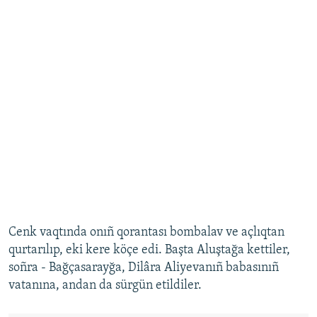
Cenk vaqtında onıñ qorantası bombalav ve açlıqtan
qurtarılıp, eki kere köçe edi. Başta Aluştağa kettiler,
soñra - Bağçasarayğa, Dilâra Aliyevanıñ babasınıñ
vatanına, andan da sürgün etildiler.