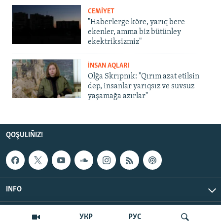
CEMİYET
"Haberlerge köre, yarıq bere
ekenler, amma biz bütünley
ekektriksizmiz"
İNSAN AQLARI
Olğa Skrıpnık: "Qırım azat etilsin
dep, insanlar yarıqsız ve suvsuz
yaşamağa azırlar"
QOŞULIÑIZ!
INFO
© Qırım.Aqiqat, 2026 | All Rights Reserved.
УКР
РУС