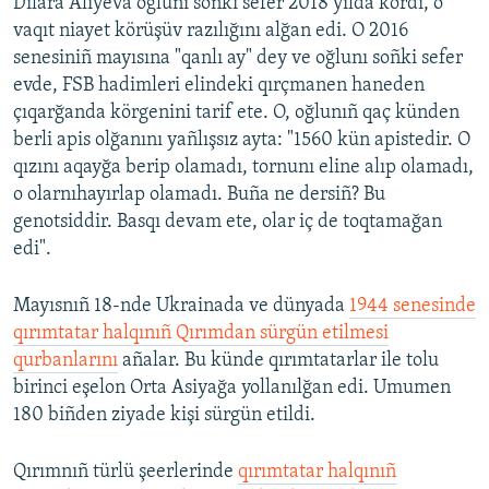
Dilâra Aliyeva oğlunı soñki sefer 2018 yılda kördi, o
vaqıt niayet körüşüv razılığını alğan edi. O 2016
senesiniñ mayısına "qanlı ay" dey ve oğlunı soñki sefer
evde, FSB hadimleri elindeki qırçmanen haneden
çıqarğanda körgenini tarif ete. O, oğlunıñ qaç künden
berli apis olğanını yañlışsız ayta: "1560 kün apistedir. O
qızını aqayğa berip olamadı, tornunı eline alıp olamadı,
o olarnıhayırlap olamadı. Buña ne dersiñ? Bu
genotsiddir. Basqı devam ete, olar iç de toqtamağan
edi".
Mayısnıñ 18-nde Ukrainada ve dünyada
1944 senesinde
qırımtatar halqınıñ Qırımdan sürgün etilmesi
qurbanlarını
añalar. Bu künde qırımtatarlar ile tolu
birinci eşelon Orta Asiyağa yollanılğan edi. Umumen
180 biñden ziyade kişi sürgün etildi.
Qırımnıñ türlü şeerlerinde
qırımtatar halqınıñ