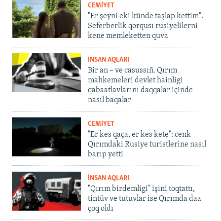
CEMİYET
"Er şeyni eki künde taşlap kettim".
Seferberlik qorqusı rusiyelilerni
kene memleketten quva
İNSAN AQLARI
Bir an – ve casussıñ. Qırım
mahkemeleri devlet hainligi
qabaatlavlarını daqqalar içinde
nasıl baqalar
CEMİYET
"Er kes qaça, er kes kete": cenk
Qırımdaki Rusiye turistlerine nasıl
barıp yetti
İNSAN AQLARI
"Qırım birdemligi" işini toqtattı,
tintüv ve tutuvlar ise Qırımda daa
çoq oldı