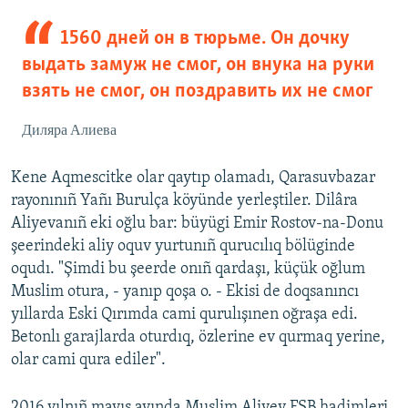
1560 дней он в тюрьме. Он дочку
выдать замуж не смог, он внука на руки
взять не смог, он поздравить их не смог
Диляра Алиева
Kene Aqmescitke olar qaytıp olamadı, Qarasuvbazar
rayonınıñ Yañı Burulça köyünde yerleştiler. Dilâra
Aliyevanıñ eki oğlu bar: büyügi Emir Rostov-na-Donu
şeerindeki aliy oquv yurtunıñ qurucılıq bölüginde
oqudı. "Şimdi bu şeerde onıñ qardaşı, küçük oğlum
Muslim otura, - yanıp qoşa o. - Ekisi de doqsanıncı
yıllarda Eski Qırımda cami qurulışınen oğraşa edi.
Betonlı garajlarda oturdıq, özlerine ev qurmaq yerine,
olar cami qura ediler".
2016 yılnıñ mayıs ayında Muslim Aliyev FSB hadimleri