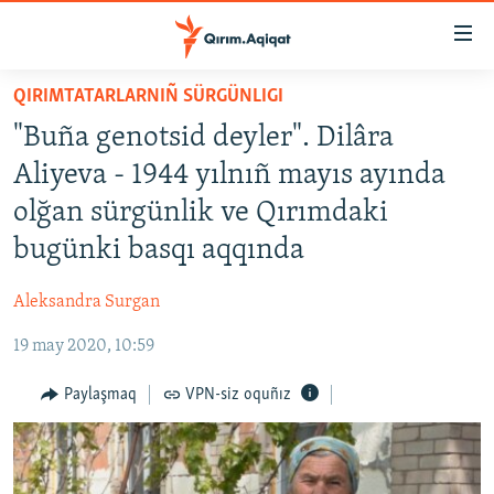
Link
açıqlığı
Esas
QIRIMTATARLARNIÑ SÜRGÜNLIGI
mündericege
HABERLER
"Buña genotsid deyler". Dilâra
qaytmaq
SİYASET
Baş
Aliyeva - 1944 yılnıñ mayıs ayında
İQTİSADİYAT
navigatsiyağa
olğan sürgünlik ve Qırımdaki
qaytmaq
CEMİYET
bugünki basqı aqqında
Qıdıruvğa
MEDENİYET
qaytmaq
Aleksandra Surgan
İNSAN AQLARI
19 may 2020, 10:59
VİDEO
SÜRET
Paylaşmaq
VPN-siz oquñız
BLOGLAR
FİKİR