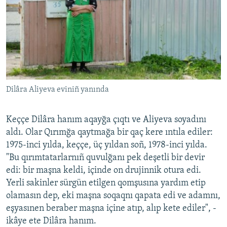
Dilâra Aliyeva eviniñ yanında
Keççe Dilâra hanım aqayğa çıqtı ve Aliyeva soyadını
aldı. Olar Qırımğa qaytmağa bir qaç kere ıntıla ediler:
1975-inci yılda, keççe, üç yıldan soñ, 1978-inci yılda.
"Bu qırımtatarlarnıñ quvulğanı pek deşetli bir devir
edi: bir maşna keldi, içinde on drujinnik otura edi.
Yerli sakinler sürgün etilgen qomşusına yardım etip
olamasın dep, eki maşna soqaqnı qapata edi ve adamnı,
eşyasınen beraber maşna içine atıp, alıp kete ediler", -
ikâye ete Dilâra hanım.