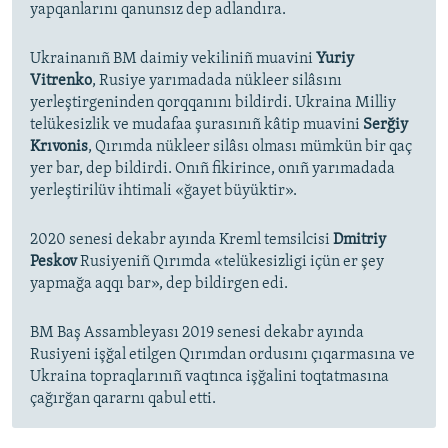
yapqanlarını qanunsız dep adlandıra.
Ukrainanıñ BM daimiy vekiliniñ muavini
Yuriy
Vitrenko
, Rusiye yarımadada nükleer silâsını
yerleştirgeninden qorqqanını bildirdi. Ukraina Milliy
telükesizlik ve mudafaa şurasınıñ kâtip muavini
Serğiy
Krıvonis
, Qırımda nükleer silâsı olması mümkün bir qaç
yer bar, dep bildirdi. Onıñ fikirince, onıñ yarımadada
yerleştirilüv ihtimali «ğayet büyüktir».
2020 senesi dekabr ayında Kreml temsilcisi
Dmitriy
Peskov
Rusiyeniñ Qırımda «telükesizligi içün er şey
yapmağa aqqı bar», dep bildirgen edi.
BM Baş Assambleyası 2019 senesi dekabr ayında
Rusiyeni işğal etilgen Qırımdan ordusını çıqarmasına ve
Ukraina topraqlarınıñ vaqtınca işğalini toqtatmasına
çağırğan qararnı qabul etti.