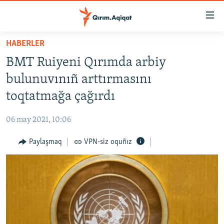
Link
açıqlığı
Esas
HABERLER
mündericege
HABERLER
BMT Ruiyeni Qırımda arbiy
qaytmaq
SİYASET
Baş
bulunuvınıñ arttırmasını
İQTİSADİYAT
navigatsiyağa
toqtatmağa çağırdı
qaytmaq
CEMİYET
Qıdıruvğa
06 may 2021, 10:06
MEDENİYET
qaytmaq
Paylaşmaq
VPN-siz oquñız
İNSAN AQLARI
VİDEO
SÜRET
BLOGLAR
FİKİR