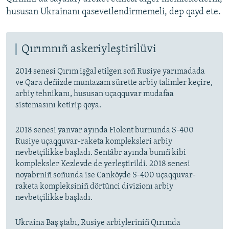
hususan Ukrainanı qasevetlendirmemeli, dep qayd ete.
Qırımnıñ askeriyleştirilüvi
2014 senesi Qırım işğal etilgen soñ Rusiye yarımadada
ve Qara deñizde muntazam sürette arbiy talimler keçire,
arbiy tehnikanı, hususan uçaqquvar mudafaa
sistemasını ketirip qoya.
2018 senesi yanvar ayında Fiolent burnunda S-400
Rusiye uçaqquvar-raketa kompleksleri arbiy
nevbetçilikke başladı. Sentâbr ayında bunıñ kibi
kompleksler Kezlevde de yerleştirildi. 2018 senesi
noyabrniñ soñunda ise Canköyde S-400 uçaqquvar-
raketa kompleksiniñ dörtünci divizionı arbiy
nevbetçilikke başladı.
Ukraina Baş ştabı, Rusiye arbiyleriniñ Qırımda