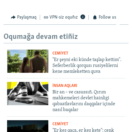
Paylaşmaq
VPN-siz oquñız
Follow us
Oqumağa devam etiñiz
CEMİYET
"Er şeyni eki künde taşlap kettim".
Seferberlik qorqusı rusiyelilerni
kene memleketten quva
İNSAN AQLARI
Bir an – ve casussıñ. Qırım
mahkemeleri devlet hainligi
qabaatlavlarını daqqalar içinde
nasıl baqalar
CEMİYET
"Er kes qaça, er kes kete": cenk