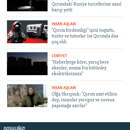
Qırımdaki Rusiye turistlerine nasıl
barıp yetti
İNSAN AQLARI
"Qırım birdemligi" işini toqtattı,
tintüv ve tutuvlar ise Qırımda daa
çoq oldı
CEMİYET
"Haberlerge köre, yarıq bere
ekenler, amma biz bütünley
ekektriksizmiz"
İNSAN AQLARI
Olğa Skrıpnık: "Qırım azat etilsin
dep, insanlar yarıqsız ve suvsuz
yaşamağa azırlar"
QOŞULIÑIZ!