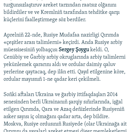
turğunsızlaştıruv areket tarzından raatsız olğanını
bildirdiler ve ve Kremlniñ tarafından tehditke qarşı
küçlerini faalleştirmege söz berdiler.
Aprelniñ 22-nde, Rusiye Mudafaa nazirligi Qırımda
«çeşitler arası talimlerni» keçirdi. Anda Rusiye arbiy
müessisesiniñ yolbaşçısı
Sergey Şoygu
keldi. O,
Cenübiy ve Ğarbiy arbiy okruglarında arbiy talimlerni
yekünlemek qararını aldı ve ordular daimiy qaluv
yerlerine qaytacaq, dep ilân etti. Qayd etilgenine köre,
ordular mayısnıñ 1-ne qadar keri çekilmeli.
Soñki aftaları Ukraina ve ğarbiy ittifaqdaşları 2014
senesinden berli Ukrainanıñ şarqiy sıñırlarında, işğal
etilgen Qırımda, Qara ve Azaq deñizlerinde Rusiyeniñ
asker sayısı iç olmağanı qadar arta, dep bildire.
Moskva, Rusiye ordusınıñ Rusiyede (olar Ukrainağa ait
Qırımnı da sayalar) areket etmesi diger memleketlerni,