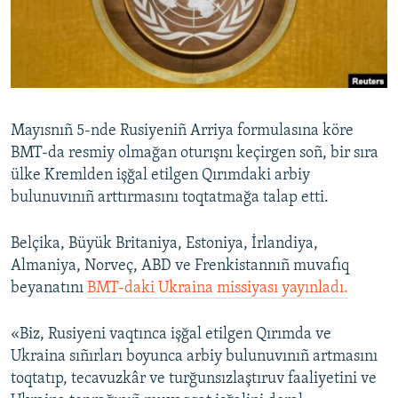
Русский
Українською
QOŞULIÑIZ!
Mayısnıñ 5-nde Rusiyeniñ Arriya formulasına köre
BMT-da resmiy olmağan oturışnı keçirgen soñ, bir sıra
ülke Kremlden işğal etilgen Qırımdaki arbiy
RFE/RS bütün saytları
bulunuvınıñ arttırmasını toqtatmağa talap etti.
Belçika, Büyük Britaniya, Estoniya, İrlandiya,
Almaniya, Norveç, ABD ve Frenkistannıñ muvafıq
beyanatını
BMT-daki Ukraina missiyası yayınladı.
«Biz, Rusiyeni vaqtınca işğal etilgen Qırımda ve
Ukraina sıñırları boyunca arbiy bulunuvınıñ artmasını
toqtatıp, tecavuzkâr ve turğunsızlaştıruv faaliyetini ve