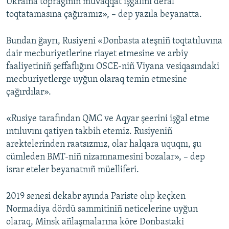
Ukraina toprağınıñ muvaqqat işğalini deral
toqtatamasına çağıramız», – dep yazıla beyanatta.
Bundan ğayrı, Rusiyeni «Donbasta ateşniñ toqtatıluvına
dair mecburiyetlerine riayet etmesine ve arbiy
faaliyetiniñ şeffaflığını OSCE-niñ Viyana vesiqasındaki
mecburiyetlerge uyğun olaraq temin etmesine
çağırdılar».
«Rusiye tarafından QMC ve Aqyar şeerini işğal etme
ıntıluvını qatiyen takbih etemiz. Rusiyeniñ
arektelerinden raatsızmız, olar halqara uquqnı, şu
cümleden BMT-niñ nizamnamesini bozalar», – dep
israr eteler beyanatnıñ müelliferi.
2019 senesi dekabr ayında Pariste olıp keçken
Normadiya dördü sammitiniñ neticelerine uyğun
olaraq, Minsk añlaşmalarına köre Donbastaki