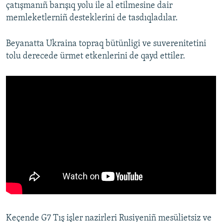
çatışmanıñ barışıq yolu ile al etilmesine dair
memleketlerniñ desteklerini de tasdıqladılar.
Beyanatta Ukraina topraq bütünligi ve suverenitetini
tolu derecede ürmet etkenlerini de qayd ettiler.
Keçende G7 Tış işler nazirleri Rusiyeniñ mesülietsiz ve