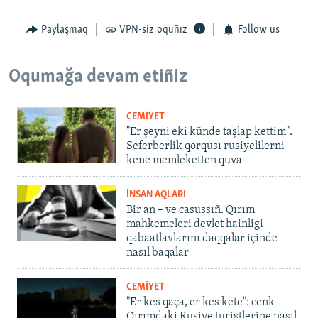
Paylaşmaq
VPN-siz oquñız
Follow us
Oqumağa devam etiñiz
CEMİYET
"Er şeyni eki künde taşlap kettim".
Seferberlik qorqusı rusiyelilerni
kene memleketten quva
İNSAN AQLARI
Bir an – ve casussıñ. Qırım
mahkemeleri devlet hainligi
qabaatlavlarını daqqalar içinde
nasıl baqalar
CEMİYET
"Er kes qaça, er kes kete": cenk
Qırımdaki Rusiye turistlerine nasıl