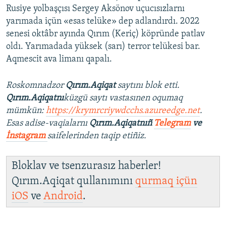
Rusiye yolbaşçısı Sergey Aksönov uçucısızlarnı
yarımada içün «esas telüke» dep adlandırdı. 2022
senesi oktâbr ayında Qırım (Keriç) köpründe patlav
oldı. Yarımadada yüksek (sarı) terror telükesi bar.
Aqmescit ava limanı qapalı.
Roskomnadzor
Qırım.Aqiqat
saytını blok etti.
Qırım.Aqiqatnı
küzgü saytı vastasınen oqumaq
mümkün:
https://krymrcriywdcchs.azureedge.net
.
Esas adise-vaqialarnı
Qırım.Aqiqatnıñ
Telegram
ve
İnstagram
saifelerinden taqip etiñiz.
Bloklav ve tsenzurasız haberler!
Qırım.Aqiqat qullanımını
qurmaq içün
iOS
ve
Android
.