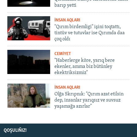
barıp yetti
İNSAN AQLARI
"Qırım birdemligi" işini toqtattı,
tintüv ve tutuvlar ise Qırımda daa
çoq oldı
CEMİYET
"Haberlerge köre, yarıq bere
ekenler, amma biz bütünley
ekektriksizmiz"
İNSAN AQLARI
Olğa Skrıpnık: "Qırım azat etilsin
dep, insanlar yarıqsız ve suvsuz
yaşamağa azırlar"
QOŞULIÑIZ!