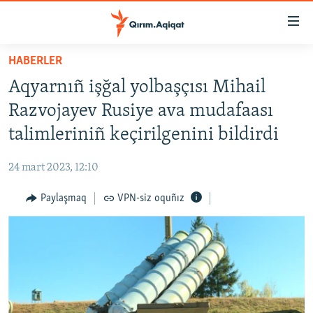
Link
açıqlığı
Esas
HABERLER
mündericege
HABERLER
Aqyarnıñ işğal yolbaşçısı Mihail
qaytmaq
SİYASET
Baş
Razvojayev Rusiye ava mudafaası
İQTİSADİYAT
navigatsiyağa
talimleriniñ keçirilgenini bildirdi
qaytmaq
CEMİYET
Qıdıruvğa
24 mart 2023, 12:10
MEDENİYET
qaytmaq
Paylaşmaq
VPN-siz oquñız
İNSAN AQLARI
VİDEO
SÜRET
BLOGLAR
FİKİR