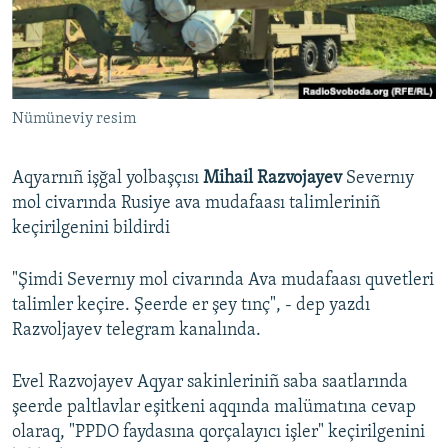
Русский
Українською
Nümüneviy resim
QOŞULIÑIZ!
Aqyarnıñ işğal yolbaşçısı
Mihail Razvojayev
Severnıy
mol civarında Rusiye ava mudafaası talimleriniñ
RFE/RS bütün saytları
keçirilgenini bildirdi
"Şimdi Severnıy mol civarında Ava mudafaası quvetleri
talimler keçire. Şeerde er şey tınç", - dep yazdı
Razvoljayev telegram kanalında.
Evel Razvojayev Aqyar sakinleriniñ saba saatlarında
şeerde paltlavlar eşitkeni aqqında malümatına cevap
olaraq, "PPDO faydasına qorçalayıcı işler" keçirilgenini