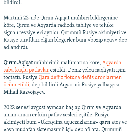
bildirdi.
Martnıñ 22-nde Qırım.Aqiqat mühbiri bildirgenine
köre, Qırım ve Aqyarda radioda tahliye ve telüke
signalı tevsiyeleri aytıldı. Qırımnıñ Rusiye akimiyeti ve
Rusiye tarafdarı olğan blogerler bunı «bozıp açuv» dep
adlandırdı.
Qırım.Aqiqat
mühbiriniñ malümatına köre,
Aqyarda
saba küçlü patlavlar
eşitildi. Deñiz yolcu naqliyatı işini
toqtattı. Rusiye
Qara deñiz flotuna deñiz dronlarınen
ücüm etildi
, dep bildirdi Aqyarnıñ Rusiye yolbaşçısı
Mihail Razvojayev.
2022 senesi avgust ayından başlap Qırım ve Aqyarda
aman-aman er kün patlav sesleri eşitile. Rusiye
akimiyeti bunı «Ukrayıina uçucısızlarına» qarşı ateş ve
«ava mudafaa sistemasınıñ işi» dep añlata. Qırımnıñ