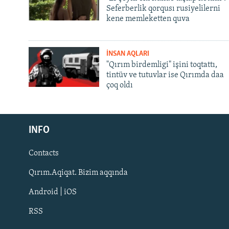
Seferberlik qorqusı rusiyelilerni
kene memleketten quva
İNSAN AQLARI
"Qırım birdemligi" işini toqtattı,
tintüv ve tutuvlar ise Qırımda daa
çoq oldı
Русский
Українською
INFO
Contacts
QOŞULIÑIZ!
Qırım.Aqiqat. Bizim aqqında
Android | iOS
RSS
RFE/RS bütün saytları