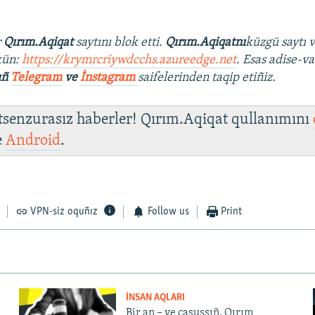
r
Qırım.Aqiqat
saytını blok etti.
Qırım.Aqiqatnı
küzgü saytı 
kün:
https://krymrcriywdcchs.azureedge.net
. Esas adise-va
ıñ
Telegram
ve
İnstagram
saifelerinden taqip etiñiz.
 tsenzurasız haberler! Qırım.Aqiqat qullanımını
e
Android
.
VPN-siz oquñız
Follow us
Print
İNSAN AQLARI
Bir an – ve casussıñ. Qırım