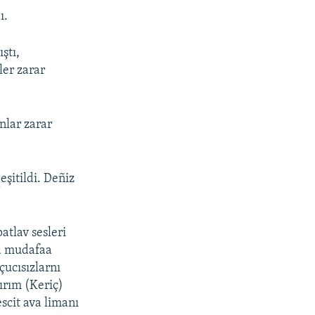
ı.
ştı,
ler zarar
nlar zarar
r
eşitildi. Deñiz
tlav sesleri
va mudafaa
çucısızlarnı
ırım (Keriç)
scit ava limanı