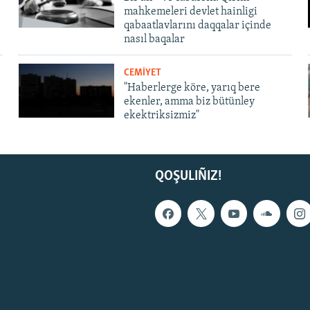
mahkemeleri devlet hainligi
qabaatlavlarını daqqalar içinde
nasıl baqalar
CEMİYET
"Haberlerge köre, yarıq bere
ekenler, amma biz bütünley
ekektriksizmiz"
QOŞULIÑIZ!