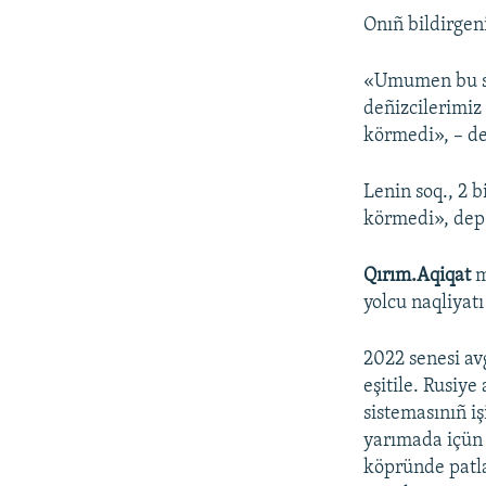
Onıñ bildirgeni
«Umumen bu saa
deñizcilerimiz 
körmedi», – de
Lenin soq., 2 
körmedi», dep
Qırım.Aqiqat
m
yolcu naqliyatı 
2022 senesi av
eşitile. Rusiy
sistemasınıñ i
yarımada içün 
köpründe patla