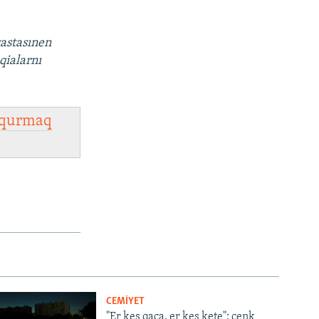
vastasınen
qialarnı
qurmaq
CEMİYET
"Er kes qaça, er kes kete": cenk