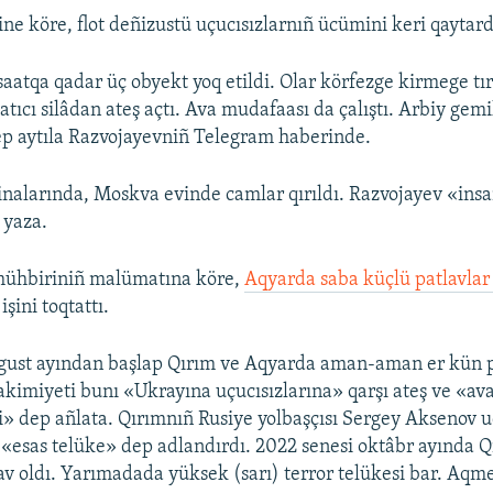
ne köre, flot deñizustü uçucısızlarnıñ ücümini keri qaytard
tqa qadar üç obyekt yoq etildi. Olar körfezge kirmege tırı
atıcı silâdan ateş açtı. Ava mudafaası da çalıştı. Arbiy gemi
p aytıla Razvojayevniñ Telegram haberinde.
binalarında, Moskva evinde camlar qırıldı. Razvojayev «insa
 yaza.
ühbiriniñ malümatına köre,
Aqyarda saba küçlü patlavla
işini toqtattı.
gust ayından başlap Qırım ve Aqyarda aman-aman er kün pa
e akimiyeti bunı «Ukrayına uçucısızlarına» qarşı ateş ve «a
şi» dep añlata. Qırımnıñ Rusiye yolbaşçısı Sergey Aksenov u
«esas telüke» dep adlandırdı. 2022 senesi oktâbr ayında Q
v oldı. Yarımadada yüksek (sarı) terror telükesi bar. Aqme