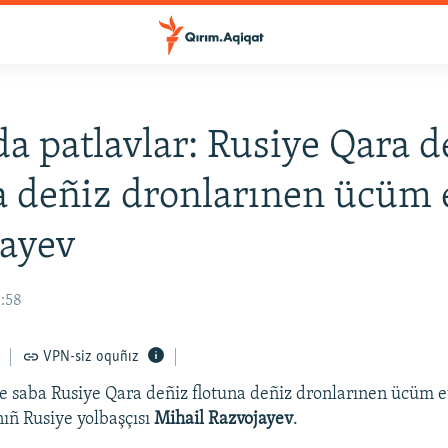
a patlavlar: Rusiye Qara d
a deñiz dronlarınen ücüm e
jayev
8:58
VPN-siz oquñız
 saba Rusiye Qara deñiz flotuna deñiz dronlarınen ücüm et
ıñ Rusiye yolbaşçısı
Mihail Razvojayev
.