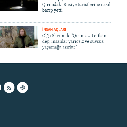
Qırımdaki Rusiye turistlerine nasıl
barıp yetti
İNSAN AQLARI
Olğa Skrıpnık: "Qırım azat etilsin
dep, insanlar yarıqsız ve suvsuz
yaşamağa azırlar"