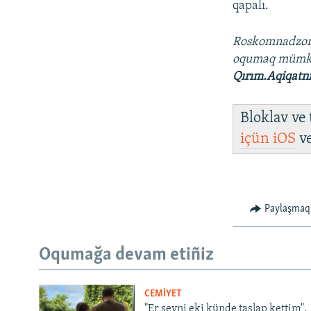
qapalı.
Roskomnadzo
oqumaq müm
Qırım.Aqiqatn
Bloklav ve
içün
iOS
v
Paylaşmaq
Oqumağa devam etiñiz
CEMİYET
"Er şeyni eki künde taşlap kettim".