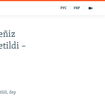
РУС
УКР
eñiz
tildi –
ildi, dep