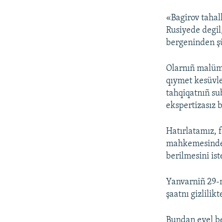
«Bagirov tahall
Rusiyede degi
bergeninden şüb
Olarnıñ malüm
qıymet kesüvle
tahqiqatnıñ sub
ekspertizasız b
Hatırlatamız, 
mahkemesinden
berilmesini ist
Yanvarniñ 29-
şaatnı gizlilik
Bundan evel be