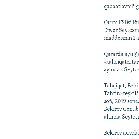
qabaatlavnıñ gi
Qırım FSBsi Ru
Enver Seytosma
maddesiniñ 1-i
Qararda aytılğ
«tahqiqatçı ta
ayında «Seytos
Tahqiqat, Beki
Tahrir» teşkilâ
soñ, 2019 sene
Bekirov Cenübi
altında Seytosm
Bekirov advok