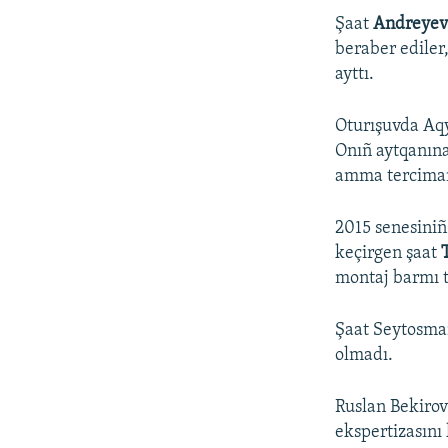
Şaat
Andreyev
beraber ediler
ayttı.
Oturışuvda Aq
Onıñ aytqanına
amma terciman 
2015 senesiniñ
keçirgen şaat
montaj barmı t
Şaat Seytosman
olmadı.
Ruslan Bekirov
ekspertizasını