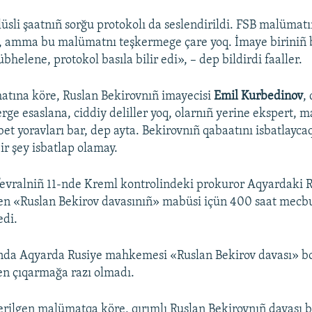
üsli şaatnıñ sorğu protokolı da seslendirildi. FSB malümatı
l, amma bu malümatnı teşkermege çare yoq. İmaye biriniñ
helene, protokol basıla bilir edi», – dep bildirdi faaller.
atına köre, Ruslan Bekirovnıñ imayecisi
Emil Kurbedinov
,
rge esaslana, ciddiy deliller yoq, olarnıñ yerine ekspert,
et yoravları bar, dep ayta. Bekirovnıñ qabaatını isbatlaycaq
ir şey isbatlap olamay.
fevralniñ 11-nde Kreml kontrolindeki prokuror Aqyardaki 
 «Ruslan Bekirov davasınıñ» mabüsi içün 400 saat mecbu
edi.
nda Aqyarda Rusiye mahkemesi «Ruslan Bekirov davası» bo
ten çıqarmağa razı olmadı.
rilgen malümatqa köre, qırımlı Ruslan Bekirovnıñ davası 