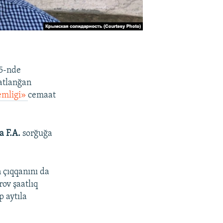
15-nde
atlanğan
emligi»
cemaat
a F.A.
sorğuğa
 çıqqanını da
ov şaatlıq
 aytıla