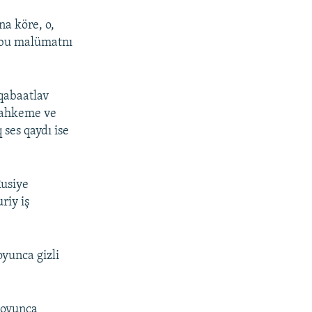
na köre, o,
 bu malümatnı
 qabaatlav
 mahkeme ve
 ses qaydı ise
Rusiye
riy iş
yunca gizli
boyunca