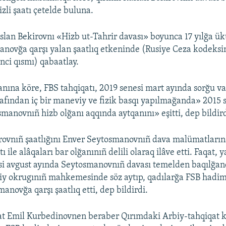
zli şaatı çetelde buluna.
slan Bekirovnı «Hizb ut-Tahrir davası» boyunca 17 yılğa ü
novğa qarşı yalan şaatlıq etkeninde (Rusiye Ceza kodeksi
nci qısmı) qabaatlay.
anına köre, FBS tahqiqatı, 2019 senesi mart ayında sorğu v
rafından iç bir maneviy ve fizik basqı yapılmağanda» 2015 
manovnıñ hizb olğanı aqqında aytqanını» eşitti, dep bildird
rovnıñ şaatlığını Enver Seytosmanovnıñ dava malümatların
tı ile alâqaları bar olğanınıñ delili olaraq ilâve etti. Faqat, 
si avgust ayında Seytosmanovnıñ davası temelden baqılğan
y okrugınıñ mahkemesinde söz aytıp, qadılarğa FSB hadiml
anovğa qarşı şaatlıq etti, dep bildirdi.
at Emil Kurbedinovnen beraber Qırımdaki Arbiy-tahqiqat k