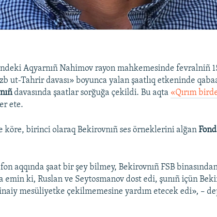
indeki Aqyarnıñ Nahimov rayon mahkemesinde fevralniñ 
b ut-Tahrir davası» boyunca yalan şaatlıq etkeninde qaba
vnıñ
davasında şaatlar sorğuğa çekildi. Bu aqta
«Qırım bird
er ete.
e köre, birinci olaraq Bekirovnıñ ses örneklerini alğan
Fond
fon aqqında şaat bir şey bilmey, Bekirovnıñ FSB binasından
 emin ki, Ruslan ve Seytosmanov dost edi, şunıñ içün Bekir
cinaiy mesüliyetke çekilmemesine yardım etecek edi», – dep