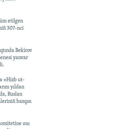
küm etilgen
niñ 307-nci
aqtında Bekirov
senesi yanvar
i.
a «Hizb ut-
yarım yıldan
da, Ruslan
eriniñ basqısı
omitetine onı