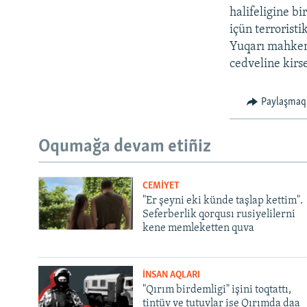
halifeligine b
içün terroristi
Yuqarı mahkeme
cedveline kirse
Paylaşmaq
Oqumağa devam etiñiz
CEMİYET
"Er şeyni eki künde taşlap kettim".
Seferberlik qorqusı rusiyelilerni
kene memleketten quva
İNSAN AQLARI
"Qırım birdemligi" işini toqtattı,
tintüv ve tutuvlar ise Qırımda daa