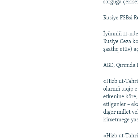
sorğuğa çekken
Rusiye FSBsi R
İyünniñ 11-nde
Rusiye Ceza ko
şaatlıq etüv) 
ABD, Qırımda R
«Hizb ut-Tahri
olarnıñ taqip 
etkenine köre,
etilgenler – ek
diger millet ve
kirsetmege yas
«Hizb ut-Tahri