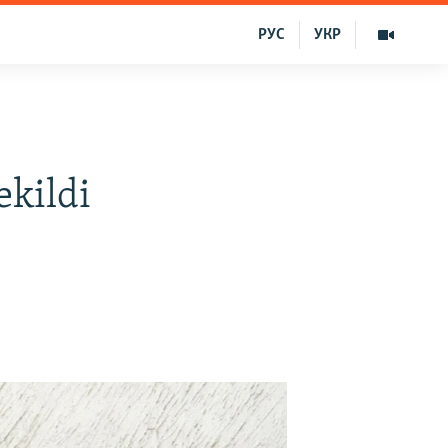
РУС
УКР
ekildi