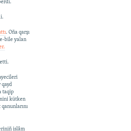
berdi.
i.
ttı
. Oña qarşı
e-bile yalan
er.
tti.
yecileri
r qayd
a taqip
inini kütken
t qanunlarını
eriniñ islâm