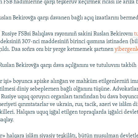
 FSB hadimlerine qarşı teşkerüv keçirmek ricası ile ariza 
uslan Bekirovğa qarşı davanen bağlı açıq izaatlarını bermed
 Rusiye FSBsi Balıqlava rayonınıñ sakini Ruslan Bekirovnı
tu
deksiniñ 307-nci maddesiniñ birinci qısmına istinaden (bil
açıldı. Daa soñra onı bir yerge ketmemek şartınen
yibergenl
uslan Bekirovğa qarşı dava açılğanını ve tutuluvını takbih e
r işi» boyunca apiske alınğan ve mahküm etilgenlerniñ ima
etilmesi diniy sebeplernen bağlı olğanını tüşüne. Advokatla
 Rusiye uquq qoruyıcı organları tarafından bu dava boyunc
seriyeti qırımtatarlar ve ukrain, rus, tacik, azeri ve islâm d
killeri. Halqara uquq işğal etilgen topraqlarda işğalci devle
aqlay.
r» halqara islâm siyasiy teşkilâtı, bütün musulman devletl