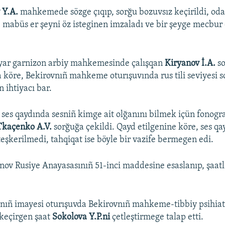
 Y.A.
mahkemede sözge çıqıp, sorğu bozuvsız keçirildi, od
, mabüs er şeyni öz isteginen imzaladı ve bir şeyge mecbur
yar garnizon arbiy mahkemesinde çalışqan
Kiryanov İ.A.
s
 köre, Bekirovnıñ mahkeme oturışuvında rus tili seviyesi 
ihtiyacı bar.
 ses qaydında sesniñ kimge ait olğanını bilmek içün fonogr
Tkaçenko A.V.
sorğuğa çekildi. Qayd etilgenine köre, ses qa
eşkerilmedi, tahqiqat ise böyle bir vazife bermegen edi.
ov Rusiye Anayasasınıñ 51-inci maddesine esaslanıp, şaatl
nıñ imayesi oturışuvda Bekirovnıñ mahkeme-tibbiy psihiat
 keçirgen şaat
Sokolova Y.P.ni
çetleştirmege talap etti.