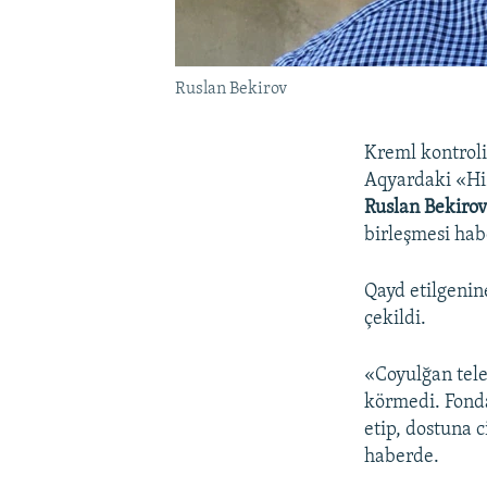
Ruslan Bekirov
Kreml kontrol
Aqyardaki «Hiz
Ruslan Bekiro
birleşmesi hab
Qayd etilgenin
çekildi.
«Coyulğan tele
körmedi. Fonda
etip, dostuna 
haberde.