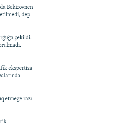
ada Bekirovnen
 etilmedi, dep
orğuğa çekildi.
sorulmadı,
afik ekspertiza
ydlarında
ıq etmege razı
rik