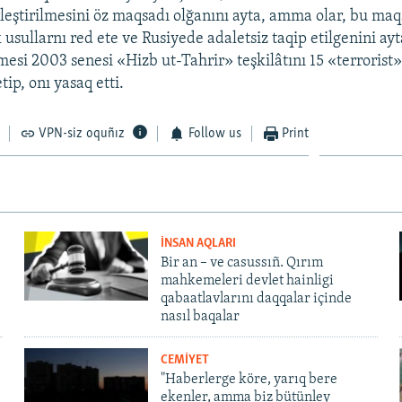
irleştirilmesini öz maqsadı olğanını ayta, amma olar, bu ma
k usullarnı red ete ve Rusiyede adaletsiz taqip etilgenini ay
si 2003 senesi «Hizb ut-Tahrir» teşkilâtını 15 «terrorist
tip, onı yasaq etti.
VPN-siz oquñız
Follow us
Print
İNSAN AQLARI
Bir an – ve casussıñ. Qırım
mahkemeleri devlet hainligi
qabaatlavlarını daqqalar içinde
nasıl baqalar
CEMİYET
"Haberlerge köre, yarıq bere
ekenler, amma biz bütünley