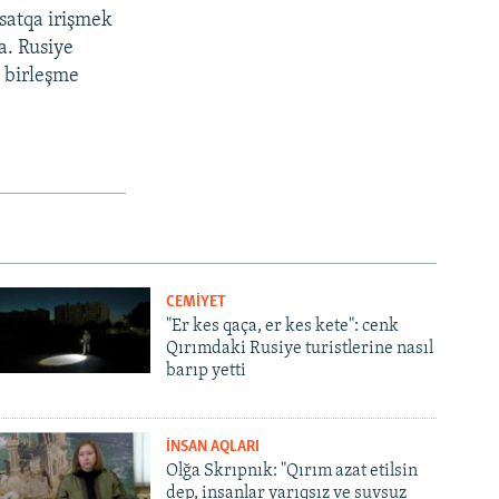
qsatqa irişmek
ta. Rusiye
» birleşme
CEMİYET
"Er kes qaça, er kes kete": cenk
Qırımdaki Rusiye turistlerine nasıl
barıp yetti
İNSAN AQLARI
Olğa Skrıpnık: "Qırım azat etilsin
dep, insanlar yarıqsız ve suvsuz