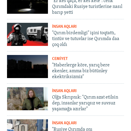
"Er kes qaça, er kes kete": cenk
Qırımdaki Rusiye turistlerine nasıl
barıp yetti
İNSAN AQLARI
"Qırım birdemligi" işini toqtattı,
tintüv ve tutuvlar ise Qırımda daa
çoq oldı
CEMİYET
"Haberlerge köre, yarıq bere
ekenler, amma biz bütünley
ekektriksizmiz"
İNSAN AQLARI
Olğa Skrıpnık: "Qırım azat etilsin
dep, insanlar yarıqsız ve suvsuz
yaşamağa azırlar"
İNSAN AQLARI
"Rusiye Qırımda onı