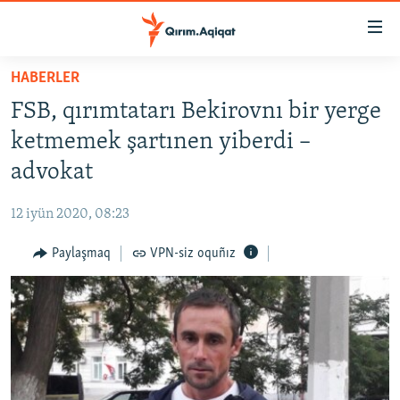
Link
açıqlığı
Esas
HABERLER
mündericege
HABERLER
FSB, qırımtatarı Bekirovnı bir yerge
qaytmaq
SİYASET
Baş
ketmemek şartınen yiberdi –
İQTİSADİYAT
navigatsiyağa
advokat
qaytmaq
CEMİYET
Qıdıruvğa
12 iyün 2020, 08:23
MEDENİYET
qaytmaq
Paylaşmaq
VPN-siz oquñız
İNSAN AQLARI
VİDEO
SÜRET
BLOGLAR
FİKİR