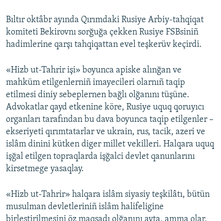
Bıltır oktâbr ayında Qırımdaki Rusiye Arbiy-tahqiqat
komiteti Bekirovnı sorğuğa çekken Rusiye FSBsiniñ
hadimlerine qarşı tahqiqattan evel teşkerüv keçirdi.
«Hizb ut-Tahrir işi» boyunca apiske alınğan ve
mahküm etilgenlerniñ imayecileri olarnıñ taqip
etilmesi diniy sebeplernen bağlı olğanını tüşüne.
Advokatlar qayd etkenine köre, Rusiye uquq qoruyıcı
organları tarafından bu dava boyunca taqip etilgenler –
ekseriyeti qırımtatarlar ve ukrain, rus, tacik, azeri ve
islâm dinini kütken diger millet vekilleri. Halqara uquq
işğal etilgen topraqlarda işğalci devlet qanunlarını
kirsetmege yasaqlay.
«Hizb ut-Tahrir» halqara islâm siyasiy teşkilâtı, bütün
musulman devletleriniñ islâm halifeligine
birleştirilmesini öz maqsadı olğanını ayta, amma olar,