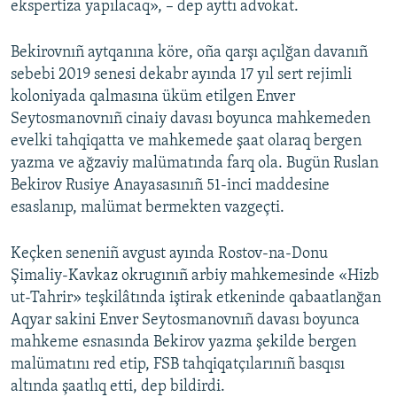
ekspertiza yapılacaq», – dep ayttı advokat.
Bekirovnıñ aytqanına köre, oña qarşı açılğan davanıñ
sebebi 2019 senesi dekabr ayında 17 yıl sert rejimli
koloniyada qalmasına üküm etilgen Enver
Seytosmanovnıñ cinaiy davası boyunca mahkemeden
evelki tahqiqatta ve mahkemede şaat olaraq bergen
yazma ve ağzaviy malümatında farq ola. Bugün Ruslan
Bekirov Rusiye Anayasasınıñ 51-inci maddesine
esaslanıp, malümat bermekten vazgeçti.
Keçken seneniñ avgust ayında Rostov-na-Donu
Şimaliy-Kavkaz okrugınıñ arbiy mahkemesinde «Hizb
ut-Tahrir» teşkilâtında iştirak etkeninde qabaatlanğan
Aqyar sakini Enver Seytosmanovnıñ davası boyunca
mahkeme esnasında Bekirov yazma şekilde bergen
malümatını red etip, FSB tahqiqatçılarınıñ basqısı
altında şaatlıq etti, dep bildirdi.