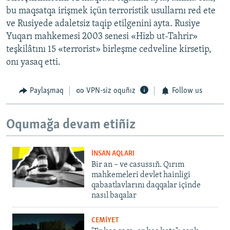
bu maqsatqa irişmek içün terroristik usullarnı red ete
ve Rusiyede adaletsiz taqip etilgenini ayta. Rusiye
Yuqarı mahkemesi 2003 senesi «Hizb ut-Tahrir»
teşkilâtını 15 «terrorist» birleşme cedveline kirsetip,
onı yasaq etti.
Paylaşmaq
VPN-siz oquñız
Follow us
Oqumağa devam etiñiz
İNSAN AQLARI
Bir an – ve casussıñ. Qırım
mahkemeleri devlet hainligi
qabaatlavlarını daqqalar içinde
nasıl baqalar
CEMİYET