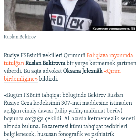
Русский
Українською
Ruslan Bekirov
QOŞULIÑIZ!
Rusiye FSBsiniñ vekilleri Qırımnıñ
Balıqlava rayonında
tutulğan
Ruslan Bekirovnı
bir yerge ketmemek şartınen
RFE/RS bütün saytları
yiberdi. Bu aqta advokat
Oksana Jeleznâk
«Qırım
birdemligine»
bildirdi.
«Bugün FSBniñ tahqiqat bölüginde Bekirov Ruslan
Rusiye Ceza kodeksiniñ 307-inci maddesine istinaden
açılğan cinaiy davası (bilip yañlış malümat berüv)
boyunca sorğuğa çekildi. Al-azırda ketmemezlik seneti
altında buluna. Bazarertesi künü tahqiqat tedbirleri
belgilenecek, hususan fonografik ve psihiatrik