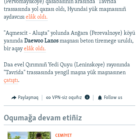
(Pervomayskoye) qasabasınıñ arasında "Tavrida"
trassasında yol qazası oldı, Hyundai yük maşnasınıñ
aydavcısı
elâk oldı.
"Aqmescit - Aluşta" yolunda Anğara (Perevalnoye) köyü
yanında
Daewoo Lanos
maşnası beton tiremege uruldı,
bir aqay
elâk oldı.
Daa evel Qırımnıñ Yedi Quyu (Leninskoye) rayonında
"Tavrida" trassasında yengil maşna yük maşnasınen
çatıştı
.
Paylaşmaq
VPN-siz oquñız
Follow us
Oqumağa devam etiñiz
CEMİYET