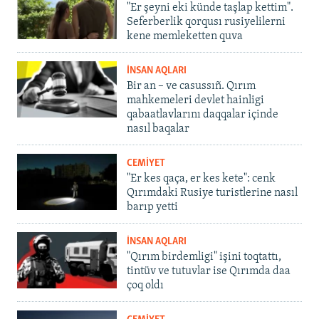
"Er şeyni eki künde taşlap kettim".
Seferberlik qorqusı rusiyelilerni
kene memleketten quva
İNSAN AQLARI
Bir an – ve casussıñ. Qırım
mahkemeleri devlet hainligi
qabaatlavlarını daqqalar içinde
nasıl baqalar
CEMİYET
"Er kes qaça, er kes kete": cenk
Qırımdaki Rusiye turistlerine nasıl
barıp yetti
İNSAN AQLARI
"Qırım birdemligi" işini toqtattı,
tintüv ve tutuvlar ise Qırımda daa
çoq oldı