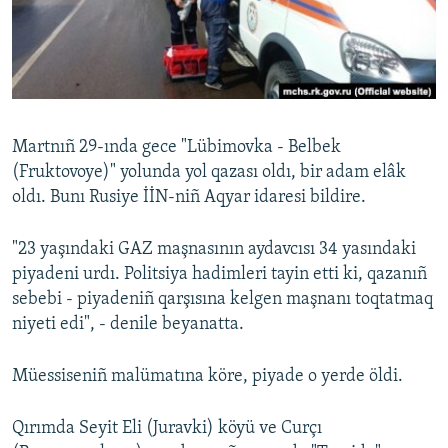
Русский
Українською
QOŞULIÑIZ!
Martnıñ 29-ında gece "Lübimovka - Belbek
(Fruktovoye)" yolunda yol qazası oldı, bir adam elâk
oldı. Bunı Rusiye İİN-niñ Aqyar idaresi bildire.
RFE/RS bütün saytları
"23 yaşındaki GAZ maşnasının aydavcısı 34 yasındaki
piyadeni urdı. Politsiya hadimleri tayin etti ki, qazanıñ
sebebi - piyadeniñ qarşısına kelgen maşnanı toqtatmaq
niyeti edi", - denile beyanatta.
Müessiseniñ malümatına köre, piyade o yerde öldi.
Qırımda Seyit Eli (Juravki) köyü ve Curçı