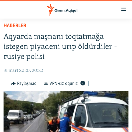
Link
açıqlığı
Esas
HABERLER
mündericege
HABERLER
Aqyarda maşnanı toqtatmağa
qaytmaq
SİYASET
Baş
istegen piyadeni urıp öldürdiler -
İQTİSADİYAT
navigatsiyağa
rusiye polisi
qaytmaq
CEMİYET
Qıdıruvğa
31 mart 2020, 20:22
MEDENİYET
qaytmaq
Paylaşmaq
VPN-siz oquñız
İNSAN AQLARI
VİDEO
SÜRET
BLOGLAR
FİKİR